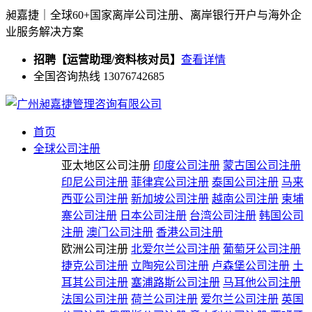
昶嘉捷｜全球60+国家离岸公司注册、离岸银行开户与海外企
业服务解决方案
招聘【运营助理/资料核对员】
查看详情
全国咨询热线 13076742685
首页
全球公司注册
亚太地区公司注册
印度公司注册
蒙古国公司注册
印尼公司注册
菲律宾公司注册
泰国公司注册
马来
西亚公司注册
新加坡公司注册
越南公司注册
柬埔
寨公司注册
日本公司注册
台湾公司注册
韩国公司
注册
澳门公司注册
香港公司注册
欧洲公司注册
北爱尔兰公司注册
葡萄牙公司注册
捷克公司注册
立陶宛公司注册
卢森堡公司注册
土
耳其公司注册
塞浦路斯公司注册
马耳他公司注册
法国公司注册
荷兰公司注册
爱尔兰公司注册
英国