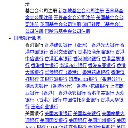
册
基金会公司注册
新加坡基金会公司注册
巴拿马基
金会公司注册
开曼基金会公司注册
美国基金会公
司注册
英国基金会公司注册
澳门社团（基金会）
公司注册
巴哈马基金会公司注册
国际银行服务
香港银行
香港建设银行（亚洲）
香港光大银行
香
港中国银行
香港交通银行
香港招商永隆银行
香港
中信银行
香港汇丰银行
香港创兴银行
香港星展银
行
香港恒生银行
南洋商业银行
香港东亚银行
香港
大新银行
华侨银行（香港）
香港花旗银行
香港渣
打银行
工银亚洲银行
印度ICICI银行（香港分行）
德意志银行（香港分行）
香港小花旗银行
上海商
业银行（香港）
香港众安银行
香港华美银行
大众
银行（香港）银行
中国信托商业银行
香港大华银
行
王道商业银行
美国银行
美国富港银行
美国华美银行
美国摩根大
通银行
美国国泰银行
美国银行
美国加州银行
美国
Arival银行
CTBC信托商业银行
美国水星银行
美国