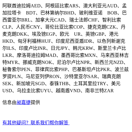
阿联酋迪拉姆AED、阿根廷比索ARS、澳大利亚元AUD、孟
加拉塔卡 BDT、巴林第纳尔BHD、玻利维亚诺 BOB、巴
西雷亚尔BRL、加拿大元CAD、瑞士法郎CHF、智利比索
CLP、人民币CNY、哥伦比亚比索COP、捷克克朗CZK、丹
麦克朗DKK、埃及镑EGP、欧元 UR、英镑GBP、港元
HKD、匈牙利福林HUF、印度尼西亚盾IDR、以色列新谢克
尔ILS、印度卢比INR、日元JPY、韩元KRW、斯里兰卡卢比
LKR、摩洛哥迪拉姆MAD、墨西哥比索MXN、马来西亚林吉
特MYR、挪威克朗NOK、尼泊尔卢比NPR、新西兰元NZD、
秘鲁索尔PEN、菲律宾比索PHP、巴基斯坦卢比PKR、波兰兹
罗提PLN、马尼亚列伊RON、沙特里亚尔SAR、瑞典克朗
SEK、新加坡元SGD、泰铢THB、土耳其里拉TRY、美元
USD、乌拉圭比索UYU、越南盾VND、南非兰特ZAR
信息由
昶嘉捷
提供
有其他疑问？联系我们帮你解答