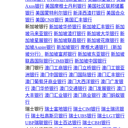
Axos银行
美国摩根士丹利银行
美国社区联邦储蓄
银行
美国蒙特利尔银行
新泽西渣打银行
美国合众
银行
美国CNB银行
美国汇丰银行
新加坡银行
新加坡华侨银行
新加坡汇丰银行
新加
坡马来亚银行
新加坡渣打银行
新加坡大华银行
新
加坡星展银行
新加坡联昌银行
新加坡花旗银行
新
加坡Aspire银行
新加坡银行
摩根大通银行（新加
坡分行）
新加坡富邦银行
新加坡东亚银行
新加坡
联昌国际银行CIMB银行
新加坡中国银行
澳门银行
澳门工商银行
澳门立桥银行
澳门工银亚
洲银行
澳门中国银行
澳门国际银行
澳门汇丰银行
澳门葡萄牙商业银行
澳门大西洋银行
澳门广发银
行
澳门华侨银行
澳门交通银行
澳门发展银行
澳门
大丰银行
澳门汇业银行
澳门商业银行
澳门蚂蚁银
行
瑞士银行
瑞士富地银行
瑞士CIM银行
瑞士瑞讯银
行
瑞士杜高斯贝银行
瑞士UBS银行
瑞士LGT银行
UBP瑞联银行
瑞士百达银行
瑞士CBH银行