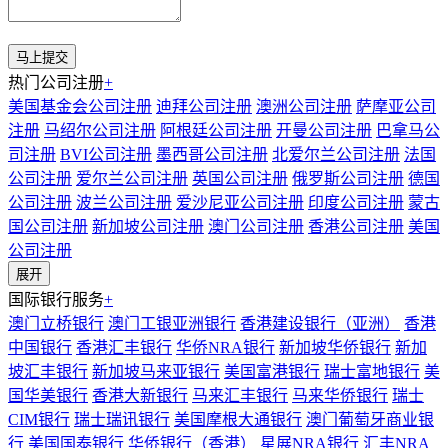
热门公司注册
+
美国基金会公司注册
迪拜公司注册
澳洲公司注册
萨摩亚公司
注册
马绍尔公司注册
阿根廷公司注册
开曼公司注册
巴拿马公
司注册
BVI公司注册
墨西哥公司注册
北爱尔兰公司注册
法国
公司注册
爱尔兰公司注册
英国公司注册
俄罗斯公司注册
德国
公司注册
波兰公司注册
爱沙尼亚公司注册
印度公司注册
蒙古
国公司注册
新加坡公司注册
澳门公司注册
香港公司注册
美国
公司注册
展开
国际银行服务
+
澳门立桥银行
澳门工银亚洲银行
香港建设银行（亚洲）
香港
中国银行
香港汇丰银行
华侨NRA银行
新加坡华侨银行
新加
坡汇丰银行
新加坡马来亚银行
美国富港银行
瑞士富地银行
美
国华美银行
香港大新银行
马来汇丰银行
马来华侨银行
瑞士
CIM银行
瑞士瑞讯银行
美国摩根大通银行
澳门葡萄牙商业银
行
美国国泰银行
华侨银行（香港）
星展NRA银行
汇丰NRA