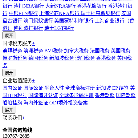
银行
渣打NRA银行
大新NRA银行
香港花旗银行
香港渣打银
行
中银FTN银行
上海浙商NRA银行
瑞士杜高斯贝银行
泰国
盘古银行
澳门蚂蚁银行
美国蒙特利尔银行
上海商业银行（香
港）
迪拜渣打银行
瑞士LGT银行
展开
国际税务服务
+
迪拜税务
澳洲税务
BVI税务
加拿大税务
法国税务
英国税务
俄罗斯税务
德国税务
新加坡税务
澳门税务
香港税务
美国税
务
展开
企业增值服务
+
国内公证
国际公证
平台入驻
全球商标注册
新加坡 EP 续签
美
国ITIN税号
国际海牙认证
全球条形码注册
香港驾照
国际驾照
船舶挂旗
海内外签证
ODI境外投资备案
展开
联系我们
+
全国咨询热线
13076742685