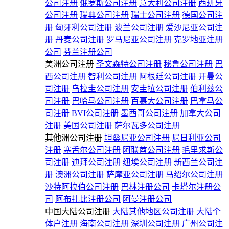
公司注册
俄罗斯公司注册
意大利公司注册
西班牙
公司注册
瑞典公司注册
瑞士公司注册
德国公司注
册
匈牙利公司注册
波兰公司注册
爱沙尼亚公司注
册
丹麦公司注册
罗马尼亚公司注册
克罗地亚注册
公司
芬兰注册公司
美洲公司注册
圣文森特公司注册
秘鲁公司注册
巴
西公司注册
智利公司注册
阿根廷公司注册
开曼公
司注册
乌拉圭公司注册
安圭拉公司注册
伯利兹公
司注册
巴哈马公司注册
百慕大公司注册
巴拿马公
司注册
BVI公司注册
墨西哥公司注册
加拿大公司
注册
美国公司注册
萨尔瓦多公司注册
其他洲公司注册
坦桑尼亚公司注册
尼日利亚公司
注册
塞舌尔公司注册
阿联酋公司注册
毛里求斯公
司注册
迪拜公司注册
纽埃公司注册
新西兰公司注
册
澳洲公司注册
萨摩亚公司注册
马绍尔公司注册
沙特阿拉伯公司注册
巴林注册公司
卡塔尔注册公
司
阿布扎比注册公司
阿曼注册公司
中国大陆公司注册
大陆其他地区公司注册
大陆个
体户注册
海南公司注册
深圳公司注册
广州公司注