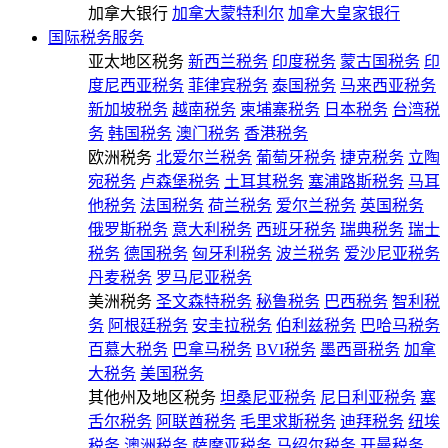
加拿大银行
加拿大蒙特利尔
加拿大皇家银行
国际税务服务
亚太地区税务
新西兰税务
印度税务
蒙古国税务
印
度尼西亚税务
菲律宾税务
泰国税务
马来西亚税务
新加坡税务
越南税务
柬埔寨税务
日本税务
台湾税
务
韩国税务
澳门税务
香港税务
欧洲税务
北爱尔兰税务
葡萄牙税务
捷克税务
立陶
宛税务
卢森堡税务
土耳其税务
塞浦路斯税务
马耳
他税务
法国税务
荷兰税务
爱尔兰税务
英国税务
俄罗斯税务
意大利税务
西班牙税务
瑞典税务
瑞士
税务
德国税务
匈牙利税务
波兰税务
爱沙尼亚税务
丹麦税务
罗马尼亚税务
美洲税务
圣文森特税务
秘鲁税务
巴西税务
智利税
务
阿根廷税务
安圭拉税务
伯利兹税务
巴哈马税务
百慕大税务
巴拿马税务
BVI税务
墨西哥税务
加拿
大税务
美国税务
其他州及地区税务
坦桑尼亚税务
尼日利亚税务
塞
舌尔税务
阿联酋税务
毛里求斯税务
迪拜税务
纽埃
税务
澳洲税务
萨摩亚税务
马绍尔税务
开曼税务