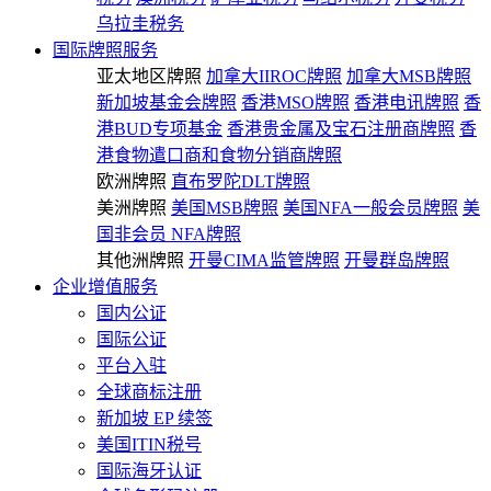
乌拉圭税务
国际牌照服务
亚太地区牌照
加拿大IIROC牌照
加拿大MSB牌照
新加坡基金会牌照
香港MSO牌照
香港电讯牌照
香
港BUD专项基金
香港贵金属及宝石注册商牌照
香
港食物遣口商和食物分销商牌照
欧洲牌照
直布罗陀DLT牌照
美洲牌照
美国MSB牌照
美国NFA一般会员牌照
美
国非会员 NFA牌照
其他洲牌照
开曼CIMA监管牌照
开曼群岛牌照
企业增值服务
国内公证
国际公证
平台入驻
全球商标注册
新加坡 EP 续签
美国ITIN税号
国际海牙认证