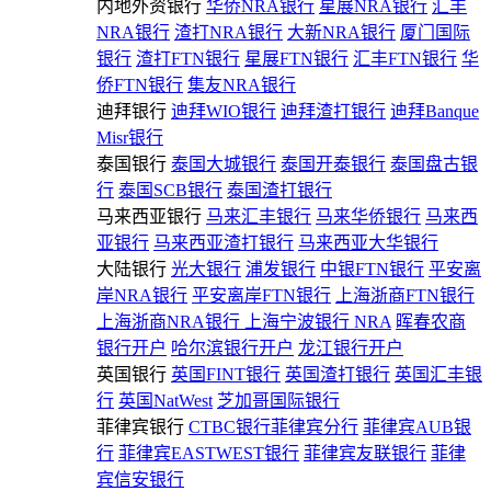
内地外资银行
华侨NRA银行
星展NRA银行
汇丰
NRA银行
渣打NRA银行
大新NRA银行
厦门国际
银行
渣打FTN银行
星展FTN银行
汇丰FTN银行
华
侨FTN银行
集友NRA银行
迪拜银行
迪拜WIO银行
迪拜渣打银行
迪拜Banque
Misr银行
泰国银行
泰国大城银行
泰国开泰银行
泰国盘古银
行
泰国SCB银行
泰国渣打银行
马来西亚银行
马来汇丰银行
马来华侨银行
马来西
亚银行
马来西亚渣打银行
马来西亚大华银行
大陆银行
光大银行
浦发银行
中银FTN银行
平安离
岸NRA银行
平安离岸FTN银行
上海浙商FTN银行
上海浙商NRA银行
上海宁波银行 NRA
晖春农商
银行开户
哈尔滨银行开户
龙江银行开户
英国银行
英国FINT银行
英国渣打银行
英国汇丰银
行
英国NatWest
芝加哥国际银行
菲律宾银行
CTBC银行菲律宾分行
菲律宾AUB银
行
菲律宾EASTWEST银行
菲律宾友联银行
菲律
宾信安银行