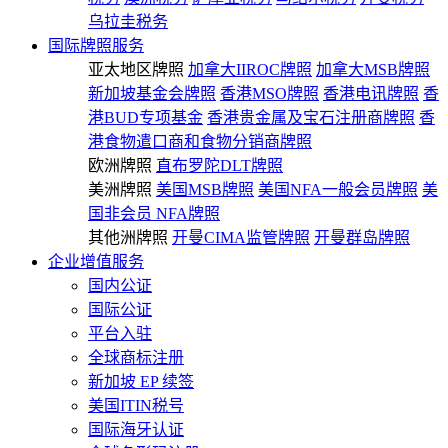
乌拉圭税务
国际牌照服务
亚太地区牌照
加拿大IIROC牌照
加拿大MSB牌照
新加坡基金会牌照
香港MSO牌照
香港电讯牌照
香
港BUD专项基金
香港贵金属及宝石注册商牌照
香
港食物遣口商和食物分销商牌照
欧洲牌照
直布罗陀DLT牌照
美洲牌照
美国MSB牌照
美国NFA一般会员牌照
美
国非会员 NFA牌照
其他洲牌照
开曼CIMA监管牌照
开曼群岛牌照
企业增值服务
国内公证
国际公证
平台入驻
全球商标注册
新加坡 EP 续签
美国ITIN税号
国际海牙认证