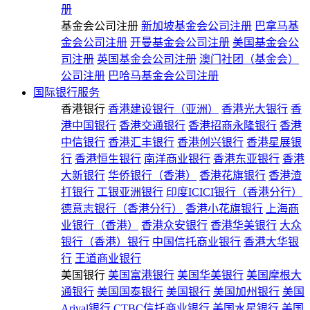
册
基金会公司注册
新加坡基金会公司注册
巴拿马基
金会公司注册
开曼基金会公司注册
美国基金会公
司注册
英国基金会公司注册
澳门社团（基金会）
公司注册
巴哈马基金会公司注册
国际银行服务
香港银行
香港建设银行（亚洲）
香港光大银行
香
港中国银行
香港交通银行
香港招商永隆银行
香港
中信银行
香港汇丰银行
香港创兴银行
香港星展银
行
香港恒生银行
南洋商业银行
香港东亚银行
香港
大新银行
华侨银行（香港）
香港花旗银行
香港渣
打银行
工银亚洲银行
印度ICICI银行（香港分行）
德意志银行（香港分行）
香港小花旗银行
上海商
业银行（香港）
香港众安银行
香港华美银行
大众
银行（香港）银行
中国信托商业银行
香港大华银
行
王道商业银行
美国银行
美国富港银行
美国华美银行
美国摩根大
通银行
美国国泰银行
美国银行
美国加州银行
美国
Arival银行
CTBC信托商业银行
美国水星银行
美国