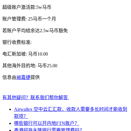
超级账户激活款:5w马币
账户管理费: 25马币一个月
若账户平均结余达2.5w马币豁免
银行收费标准:
电汇新加坡: 马币10.00
其他海外目的地: 马币25.00
信息由
昶嘉捷
提供
有其他疑问？联系我们帮你解答
Airwallex 空中云汇汇款，收款人需要多长时间才能收到
款项？
哪些银行可以开内地FTN账户？
香港招商永隆银行需要管理费吗？