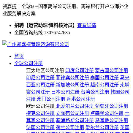
昶嘉捷｜全球60+国家离岸公司注册、离岸银行开户与海外企
业服务解决方案
招聘【运营助理/资料核对员】
查看详情
全国咨询热线 13076742685
首页
全球公司注册
亚太地区公司注册
印度公司注册
蒙古国公司注册
印尼公司注册
菲律宾公司注册
泰国公司注册
马来
西亚公司注册
新加坡公司注册
越南公司注册
柬埔
寨公司注册
日本公司注册
台湾公司注册
韩国公司
注册
澳门公司注册
香港公司注册
欧洲公司注册
北爱尔兰公司注册
葡萄牙公司注册
捷克公司注册
立陶宛公司注册
卢森堡公司注册
土
耳其公司注册
塞浦路斯公司注册
马耳他公司注册
法国公司注册
荷兰公司注册
爱尔兰公司注册
英国