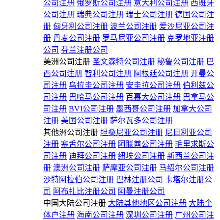
公司注册
俄罗斯公司注册
意大利公司注册
西班牙
公司注册
瑞典公司注册
瑞士公司注册
德国公司注
册
匈牙利公司注册
波兰公司注册
爱沙尼亚公司注
册
丹麦公司注册
罗马尼亚公司注册
克罗地亚注册
公司
芬兰注册公司
美洲公司注册
圣文森特公司注册
秘鲁公司注册
巴
西公司注册
智利公司注册
阿根廷公司注册
开曼公
司注册
乌拉圭公司注册
安圭拉公司注册
伯利兹公
司注册
巴哈马公司注册
百慕大公司注册
巴拿马公
司注册
BVI公司注册
墨西哥公司注册
加拿大公司
注册
美国公司注册
萨尔瓦多公司注册
其他洲公司注册
坦桑尼亚公司注册
尼日利亚公司
注册
塞舌尔公司注册
阿联酋公司注册
毛里求斯公
司注册
迪拜公司注册
纽埃公司注册
新西兰公司注
册
澳洲公司注册
萨摩亚公司注册
马绍尔公司注册
沙特阿拉伯公司注册
巴林注册公司
卡塔尔注册公
司
阿布扎比注册公司
阿曼注册公司
中国大陆公司注册
大陆其他地区公司注册
大陆个
体户注册
海南公司注册
深圳公司注册
广州公司注