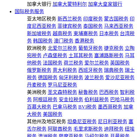
加拿大银行
加拿大蒙特利尔
加拿大皇家银行
国际税务服务
亚太地区税务
新西兰税务
印度税务
蒙古国税务
印
度尼西亚税务
菲律宾税务
泰国税务
马来西亚税务
新加坡税务
越南税务
柬埔寨税务
日本税务
台湾税
务
韩国税务
澳门税务
香港税务
欧洲税务
北爱尔兰税务
葡萄牙税务
捷克税务
立陶
宛税务
卢森堡税务
土耳其税务
塞浦路斯税务
马耳
他税务
法国税务
荷兰税务
爱尔兰税务
英国税务
俄罗斯税务
意大利税务
西班牙税务
瑞典税务
瑞士
税务
德国税务
匈牙利税务
波兰税务
爱沙尼亚税务
丹麦税务
罗马尼亚税务
美洲税务
圣文森特税务
秘鲁税务
巴西税务
智利税
务
阿根廷税务
安圭拉税务
伯利兹税务
巴哈马税务
百慕大税务
巴拿马税务
BVI税务
墨西哥税务
加拿
大税务
美国税务
其他州及地区税务
坦桑尼亚税务
尼日利亚税务
塞
舌尔税务
阿联酋税务
毛里求斯税务
迪拜税务
纽埃
税务
澳洲税务
萨摩亚税务
马绍尔税务
开曼税务