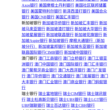
Axos银行
美国摩根士丹利银行
美国社区联邦储蓄
银行
美国蒙特利尔银行
新泽西渣打银行
美国合众
银行
美国CNB银行
美国汇丰银行
新加坡银行
新加坡华侨银行
新加坡汇丰银行
新加
坡马来亚银行
新加坡渣打银行
新加坡大华银行
新
加坡星展银行
新加坡联昌银行
新加坡花旗银行
新
加坡Aspire银行
新加坡银行
摩根大通银行（新加
坡分行）
新加坡富邦银行
新加坡东亚银行
新加坡
联昌国际银行CIMB银行
新加坡中国银行
澳门银行
澳门工商银行
澳门立桥银行
澳门工银亚
洲银行
澳门中国银行
澳门国际银行
澳门汇丰银行
澳门葡萄牙商业银行
澳门大西洋银行
澳门广发银
行
澳门华侨银行
澳门交通银行
澳门发展银行
澳门
大丰银行
澳门汇业银行
澳门商业银行
澳门蚂蚁银
行
瑞士银行
瑞士富地银行
瑞士CIM银行
瑞士瑞讯银
行
瑞士杜高斯贝银行
瑞士UBS银行
瑞士LGT银行
UBP瑞联银行
瑞士百达银行
瑞士CBH银行