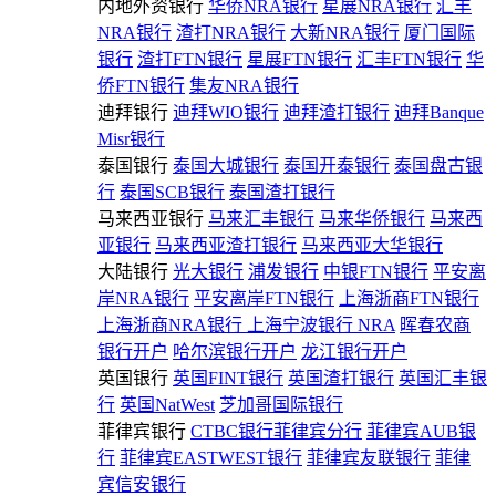
内地外资银行
华侨NRA银行
星展NRA银行
汇丰
NRA银行
渣打NRA银行
大新NRA银行
厦门国际
银行
渣打FTN银行
星展FTN银行
汇丰FTN银行
华
侨FTN银行
集友NRA银行
迪拜银行
迪拜WIO银行
迪拜渣打银行
迪拜Banque
Misr银行
泰国银行
泰国大城银行
泰国开泰银行
泰国盘古银
行
泰国SCB银行
泰国渣打银行
马来西亚银行
马来汇丰银行
马来华侨银行
马来西
亚银行
马来西亚渣打银行
马来西亚大华银行
大陆银行
光大银行
浦发银行
中银FTN银行
平安离
岸NRA银行
平安离岸FTN银行
上海浙商FTN银行
上海浙商NRA银行
上海宁波银行 NRA
晖春农商
银行开户
哈尔滨银行开户
龙江银行开户
英国银行
英国FINT银行
英国渣打银行
英国汇丰银
行
英国NatWest
芝加哥国际银行
菲律宾银行
CTBC银行菲律宾分行
菲律宾AUB银
行
菲律宾EASTWEST银行
菲律宾友联银行
菲律
宾信安银行