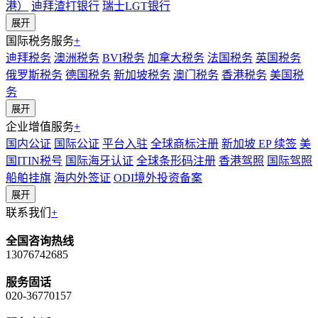
港）
迪拜渣打银行
瑞士LGT银行
展开
国际税务服务
+
迪拜税务
澳洲税务
BVI税务
加拿大税务
法国税务
英国税务
俄罗斯税务
德国税务
新加坡税务
澳门税务
香港税务
美国税
务
展开
企业增值服务
+
国内公证
国际公证
平台入驻
全球商标注册
新加坡 EP 续签
美
国ITIN税号
国际海牙认证
全球条形码注册
香港驾照
国际驾照
船舶挂旗
海内外签证
ODI境外投资备案
展开
联系我们
+
全国咨询热线
13076742685
服务固话
020-36770157