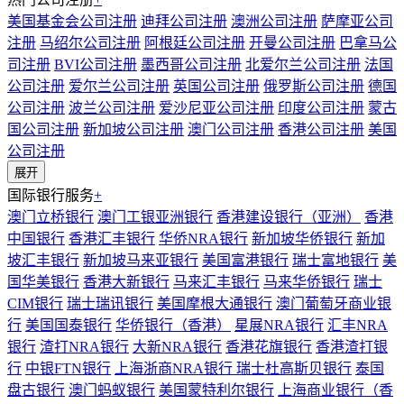
美国基金会公司注册
迪拜公司注册
澳洲公司注册
萨摩亚公司
注册
马绍尔公司注册
阿根廷公司注册
开曼公司注册
巴拿马公
司注册
BVI公司注册
墨西哥公司注册
北爱尔兰公司注册
法国
公司注册
爱尔兰公司注册
英国公司注册
俄罗斯公司注册
德国
公司注册
波兰公司注册
爱沙尼亚公司注册
印度公司注册
蒙古
国公司注册
新加坡公司注册
澳门公司注册
香港公司注册
美国
公司注册
展开
国际银行服务
+
澳门立桥银行
澳门工银亚洲银行
香港建设银行（亚洲）
香港
中国银行
香港汇丰银行
华侨NRA银行
新加坡华侨银行
新加
坡汇丰银行
新加坡马来亚银行
美国富港银行
瑞士富地银行
美
国华美银行
香港大新银行
马来汇丰银行
马来华侨银行
瑞士
CIM银行
瑞士瑞讯银行
美国摩根大通银行
澳门葡萄牙商业银
行
美国国泰银行
华侨银行（香港）
星展NRA银行
汇丰NRA
银行
渣打NRA银行
大新NRA银行
香港花旗银行
香港渣打银
行
中银FTN银行
上海浙商NRA银行
瑞士杜高斯贝银行
泰国
盘古银行
澳门蚂蚁银行
美国蒙特利尔银行
上海商业银行（香