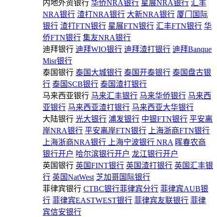
内地外资银行
华侨NRA银行
星展NRA银行
汇丰
NRA银行
渣打NRA银行
大新NRA银行
厦门国际
银行
渣打FTN银行
星展FTN银行
汇丰FTN银行
华
侨FTN银行
集友NRA银行
迪拜银行
迪拜WIO银行
迪拜渣打银行
迪拜Banque
Misr银行
泰国银行
泰国大城银行
泰国开泰银行
泰国盘古银
行
泰国SCB银行
泰国渣打银行
马来西亚银行
马来汇丰银行
马来华侨银行
马来西
亚银行
马来西亚渣打银行
马来西亚大华银行
大陆银行
光大银行
浦发银行
中银FTN银行
平安离
岸NRA银行
平安离岸FTN银行
上海浙商FTN银行
上海浙商NRA银行
上海宁波银行 NRA
晖春农商
银行开户
哈尔滨银行开户
龙江银行开户
英国银行
英国FINT银行
英国渣打银行
英国汇丰银
行
英国NatWest
芝加哥国际银行
菲律宾银行
CTBC银行菲律宾分行
菲律宾AUB银
行
菲律宾EASTWEST银行
菲律宾友联银行
菲律
宾信安银行