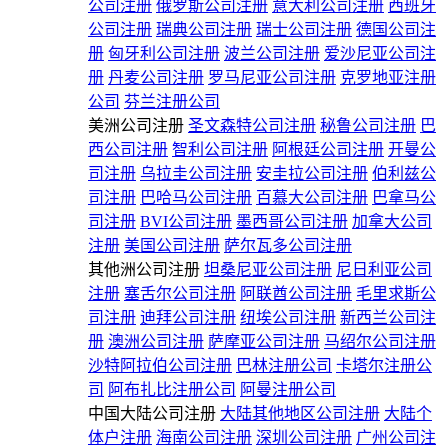
公司注册
俄罗斯公司注册
意大利公司注册
西班牙
公司注册
瑞典公司注册
瑞士公司注册
德国公司注
册
匈牙利公司注册
波兰公司注册
爱沙尼亚公司注
册
丹麦公司注册
罗马尼亚公司注册
克罗地亚注册
公司
芬兰注册公司
美洲公司注册
圣文森特公司注册
秘鲁公司注册
巴
西公司注册
智利公司注册
阿根廷公司注册
开曼公
司注册
乌拉圭公司注册
安圭拉公司注册
伯利兹公
司注册
巴哈马公司注册
百慕大公司注册
巴拿马公
司注册
BVI公司注册
墨西哥公司注册
加拿大公司
注册
美国公司注册
萨尔瓦多公司注册
其他洲公司注册
坦桑尼亚公司注册
尼日利亚公司
注册
塞舌尔公司注册
阿联酋公司注册
毛里求斯公
司注册
迪拜公司注册
纽埃公司注册
新西兰公司注
册
澳洲公司注册
萨摩亚公司注册
马绍尔公司注册
沙特阿拉伯公司注册
巴林注册公司
卡塔尔注册公
司
阿布扎比注册公司
阿曼注册公司
中国大陆公司注册
大陆其他地区公司注册
大陆个
体户注册
海南公司注册
深圳公司注册
广州公司注