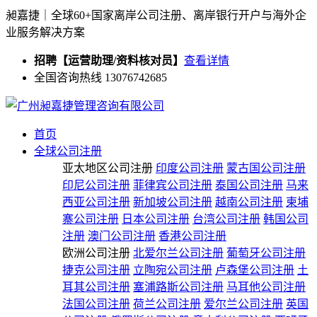
昶嘉捷｜全球60+国家离岸公司注册、离岸银行开户与海外企
业服务解决方案
招聘【运营助理/资料核对员】
查看详情
全国咨询热线 13076742685
首页
全球公司注册
亚太地区公司注册
印度公司注册
蒙古国公司注册
印尼公司注册
菲律宾公司注册
泰国公司注册
马来
西亚公司注册
新加坡公司注册
越南公司注册
柬埔
寨公司注册
日本公司注册
台湾公司注册
韩国公司
注册
澳门公司注册
香港公司注册
欧洲公司注册
北爱尔兰公司注册
葡萄牙公司注册
捷克公司注册
立陶宛公司注册
卢森堡公司注册
土
耳其公司注册
塞浦路斯公司注册
马耳他公司注册
法国公司注册
荷兰公司注册
爱尔兰公司注册
英国