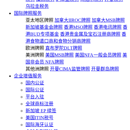
乌拉圭税务
国际牌照服务
亚太地区牌照
加拿大IIROC牌照
加拿大MSB牌照
新加坡基金会牌照
香港MSO牌照
香港电讯牌照
香
港BUD专项基金
香港贵金属及宝石注册商牌照
香
港食物遣口商和食物分销商牌照
欧洲牌照
直布罗陀DLT牌照
美洲牌照
美国MSB牌照
美国NFA一般会员牌照
美
国非会员 NFA牌照
其他洲牌照
开曼CIMA监管牌照
开曼群岛牌照
企业增值服务
国内公证
国际公证
平台入驻
全球商标注册
新加坡 EP 续签
美国ITIN税号
国际海牙认证