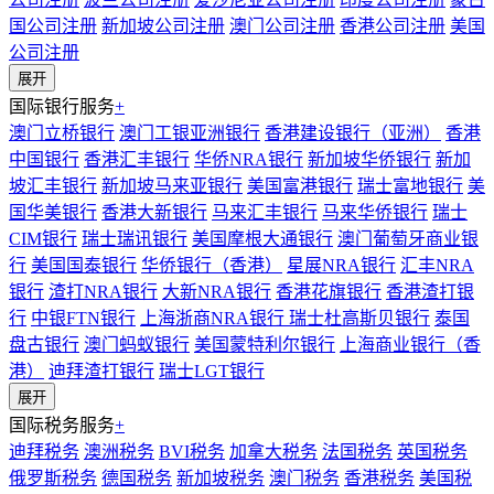
国公司注册
新加坡公司注册
澳门公司注册
香港公司注册
美国
公司注册
展开
国际银行服务
+
澳门立桥银行
澳门工银亚洲银行
香港建设银行（亚洲）
香港
中国银行
香港汇丰银行
华侨NRA银行
新加坡华侨银行
新加
坡汇丰银行
新加坡马来亚银行
美国富港银行
瑞士富地银行
美
国华美银行
香港大新银行
马来汇丰银行
马来华侨银行
瑞士
CIM银行
瑞士瑞讯银行
美国摩根大通银行
澳门葡萄牙商业银
行
美国国泰银行
华侨银行（香港）
星展NRA银行
汇丰NRA
银行
渣打NRA银行
大新NRA银行
香港花旗银行
香港渣打银
行
中银FTN银行
上海浙商NRA银行
瑞士杜高斯贝银行
泰国
盘古银行
澳门蚂蚁银行
美国蒙特利尔银行
上海商业银行（香
港）
迪拜渣打银行
瑞士LGT银行
展开
国际税务服务
+
迪拜税务
澳洲税务
BVI税务
加拿大税务
法国税务
英国税务
俄罗斯税务
德国税务
新加坡税务
澳门税务
香港税务
美国税