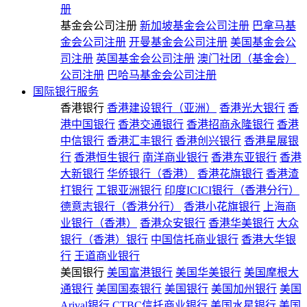
册
基金会公司注册
新加坡基金会公司注册
巴拿马基
金会公司注册
开曼基金会公司注册
美国基金会公
司注册
英国基金会公司注册
澳门社团（基金会）
公司注册
巴哈马基金会公司注册
国际银行服务
香港银行
香港建设银行（亚洲）
香港光大银行
香
港中国银行
香港交通银行
香港招商永隆银行
香港
中信银行
香港汇丰银行
香港创兴银行
香港星展银
行
香港恒生银行
南洋商业银行
香港东亚银行
香港
大新银行
华侨银行（香港）
香港花旗银行
香港渣
打银行
工银亚洲银行
印度ICICI银行（香港分行）
德意志银行（香港分行）
香港小花旗银行
上海商
业银行（香港）
香港众安银行
香港华美银行
大众
银行（香港）银行
中国信托商业银行
香港大华银
行
王道商业银行
美国银行
美国富港银行
美国华美银行
美国摩根大
通银行
美国国泰银行
美国银行
美国加州银行
美国
Arival银行
CTBC信托商业银行
美国水星银行
美国