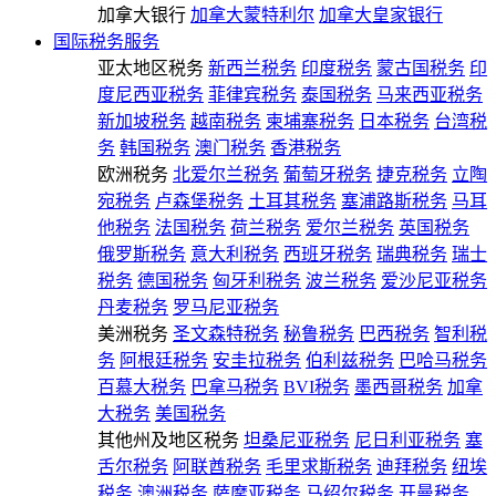
加拿大银行
加拿大蒙特利尔
加拿大皇家银行
国际税务服务
亚太地区税务
新西兰税务
印度税务
蒙古国税务
印
度尼西亚税务
菲律宾税务
泰国税务
马来西亚税务
新加坡税务
越南税务
柬埔寨税务
日本税务
台湾税
务
韩国税务
澳门税务
香港税务
欧洲税务
北爱尔兰税务
葡萄牙税务
捷克税务
立陶
宛税务
卢森堡税务
土耳其税务
塞浦路斯税务
马耳
他税务
法国税务
荷兰税务
爱尔兰税务
英国税务
俄罗斯税务
意大利税务
西班牙税务
瑞典税务
瑞士
税务
德国税务
匈牙利税务
波兰税务
爱沙尼亚税务
丹麦税务
罗马尼亚税务
美洲税务
圣文森特税务
秘鲁税务
巴西税务
智利税
务
阿根廷税务
安圭拉税务
伯利兹税务
巴哈马税务
百慕大税务
巴拿马税务
BVI税务
墨西哥税务
加拿
大税务
美国税务
其他州及地区税务
坦桑尼亚税务
尼日利亚税务
塞
舌尔税务
阿联酋税务
毛里求斯税务
迪拜税务
纽埃
税务
澳洲税务
萨摩亚税务
马绍尔税务
开曼税务