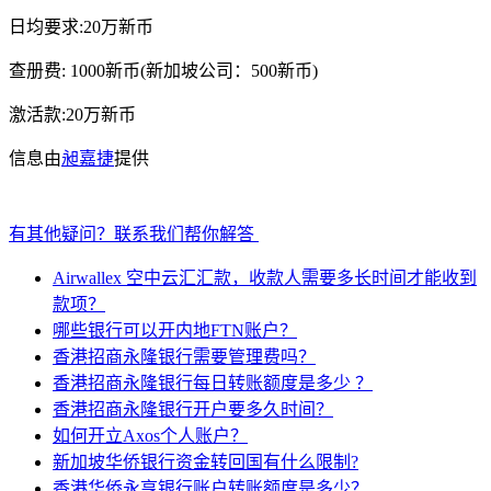
日均要求:20万新币
查册费: 1000新币(新加坡公司：500新币)
激活款:20万新币
信息由
昶嘉捷
提供
有其他疑问？联系我们帮你解答
Airwallex 空中云汇汇款，收款人需要多长时间才能收到
款项？
哪些银行可以开内地FTN账户？
香港招商永隆银行需要管理费吗？
香港招商永隆银行每日转账额度是多少 ？
香港招商永隆银行开户要多久时间？
如何开立Axos个人账户？
新加坡华侨银行资金转回国有什么限制?
香港华侨永亨银行账户转账额度是多少？