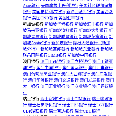
Axos银行
美国摩根士丹利银行
美国社区联邦储蓄
银行
美国蒙特利尔银行
新泽西渣打银行
美国合众
银行
美国CNB银行
美国汇丰银行
新加坡银行
新加坡华侨银行
新加坡汇丰银行
新加
坡马来亚银行
新加坡渣打银行
新加坡大华银行
新
加坡星展银行
新加坡联昌银行
新加坡花旗银行
新
加坡Aspire银行
新加坡银行
摩根大通银行（新加
坡分行）
新加坡富邦银行
新加坡东亚银行
新加坡
联昌国际银行CIMB银行
新加坡中国银行
澳门银行
澳门工商银行
澳门立桥银行
澳门工银亚
洲银行
澳门中国银行
澳门国际银行
澳门汇丰银行
澳门葡萄牙商业银行
澳门大西洋银行
澳门广发银
行
澳门华侨银行
澳门交通银行
澳门发展银行
澳门
大丰银行
澳门汇业银行
澳门商业银行
澳门蚂蚁银
行
瑞士银行
瑞士富地银行
瑞士CIM银行
瑞士瑞讯银
行
瑞士杜高斯贝银行
瑞士UBS银行
瑞士LGT银行
UBP瑞联银行
瑞士百达银行
瑞士CBH银行