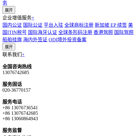
务
展开
企业增值服务
+
国内公证
国际公证
平台入驻
全球商标注册
新加坡 EP 续签
美
国ITIN税号
国际海牙认证
全球条形码注册
香港驾照
国际驾照
船舶挂旗
海内外签证
ODI境外投资备案
展开
联系我们
+
全国咨询热线
13076742685
服务固话
020-36770157
服务电话
+86 13076736541
+86 13076742685
+86 13060864943
服务监督