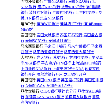
内地外资银行
华侨NRA银行
星展NRA银行
汇丰
NRA银行
渣打NRA银行
大新NRA银行
厦门国际
银行
渣打FTN银行
星展FTN银行
汇丰FTN银行
华
侨FTN银行
集友NRA银行
迪拜银行
迪拜WIO银行
迪拜渣打银行
迪拜Banque
Misr银行
泰国银行
泰国大城银行
泰国开泰银行
泰国盘古银
行
泰国SCB银行
泰国渣打银行
马来西亚银行
马来汇丰银行
马来华侨银行
马来西
亚银行
马来西亚渣打银行
马来西亚大华银行
大陆银行
光大银行
浦发银行
中银FTN银行
平安离
岸NRA银行
平安离岸FTN银行
上海浙商FTN银行
上海浙商NRA银行
上海宁波银行 NRA
晖春农商
银行开户
哈尔滨银行开户
龙江银行开户
英国银行
英国FINT银行
英国渣打银行
英国汇丰银
行
英国NatWest
芝加哥国际银行
菲律宾银行
CTBC银行菲律宾分行
菲律宾AUB银
行
菲律宾EASTWEST银行
菲律宾友联银行
菲律
宾信安银行