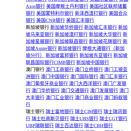
Axos银行
美国摩根士丹利银行
美国社区联邦储蓄
银行
美国蒙特利尔银行
新泽西渣打银行
美国合众
银行
美国CNB银行
美国汇丰银行
新加坡银行
新加坡华侨银行
新加坡汇丰银行
新加
坡马来亚银行
新加坡渣打银行
新加坡大华银行
新
加坡星展银行
新加坡联昌银行
新加坡花旗银行
新
加坡Aspire银行
新加坡银行
摩根大通银行（新加
坡分行）
新加坡富邦银行
新加坡东亚银行
新加坡
联昌国际银行CIMB银行
新加坡中国银行
澳门银行
澳门工商银行
澳门立桥银行
澳门工银亚
洲银行
澳门中国银行
澳门国际银行
澳门汇丰银行
澳门葡萄牙商业银行
澳门大西洋银行
澳门广发银
行
澳门华侨银行
澳门交通银行
澳门发展银行
澳门
大丰银行
澳门汇业银行
澳门商业银行
澳门蚂蚁银
行
瑞士银行
瑞士富地银行
瑞士CIM银行
瑞士瑞讯银
行
瑞士杜高斯贝银行
瑞士UBS银行
瑞士LGT银行
UBP瑞联银行
瑞士百达银行
瑞士CBH银行