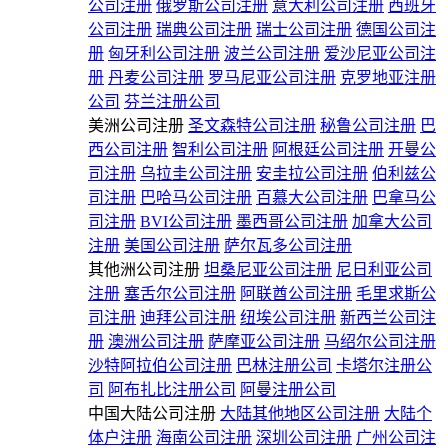
公司注册
俄罗斯公司注册
意大利公司注册
西班牙
公司注册
瑞典公司注册
瑞士公司注册
德国公司注
册
匈牙利公司注册
波兰公司注册
爱沙尼亚公司注
册
丹麦公司注册
罗马尼亚公司注册
克罗地亚注册
公司
芬兰注册公司
美洲公司注册
圣文森特公司注册
秘鲁公司注册
巴
西公司注册
智利公司注册
阿根廷公司注册
开曼公
司注册
乌拉圭公司注册
安圭拉公司注册
伯利兹公
司注册
巴哈马公司注册
百慕大公司注册
巴拿马公
司注册
BVI公司注册
墨西哥公司注册
加拿大公司
注册
美国公司注册
萨尔瓦多公司注册
其他洲公司注册
坦桑尼亚公司注册
尼日利亚公司
注册
塞舌尔公司注册
阿联酋公司注册
毛里求斯公
司注册
迪拜公司注册
纽埃公司注册
新西兰公司注
册
澳洲公司注册
萨摩亚公司注册
马绍尔公司注册
沙特阿拉伯公司注册
巴林注册公司
卡塔尔注册公
司
阿布扎比注册公司
阿曼注册公司
中国大陆公司注册
大陆其他地区公司注册
大陆个
体户注册
海南公司注册
深圳公司注册
广州公司注