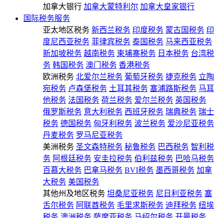
加拿大银行
加拿大蒙特利尔
加拿大皇家银行
国际税务服务
亚太地区税务
新西兰税务
印度税务
蒙古国税务
印
度尼西亚税务
菲律宾税务
泰国税务
马来西亚税务
新加坡税务
越南税务
柬埔寨税务
日本税务
台湾税
务
韩国税务
澳门税务
香港税务
欧洲税务
北爱尔兰税务
葡萄牙税务
捷克税务
立陶
宛税务
卢森堡税务
土耳其税务
塞浦路斯税务
马耳
他税务
法国税务
荷兰税务
爱尔兰税务
英国税务
俄罗斯税务
意大利税务
西班牙税务
瑞典税务
瑞士
税务
德国税务
匈牙利税务
波兰税务
爱沙尼亚税务
丹麦税务
罗马尼亚税务
美洲税务
圣文森特税务
秘鲁税务
巴西税务
智利税
务
阿根廷税务
安圭拉税务
伯利兹税务
巴哈马税务
百慕大税务
巴拿马税务
BVI税务
墨西哥税务
加拿
大税务
美国税务
其他州及地区税务
坦桑尼亚税务
尼日利亚税务
塞
舌尔税务
阿联酋税务
毛里求斯税务
迪拜税务
纽埃
税务
澳洲税务
萨摩亚税务
马绍尔税务
开曼税务