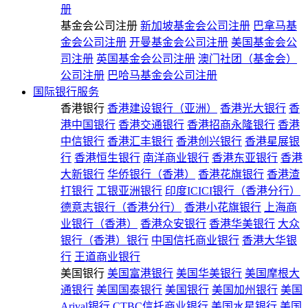
册
基金会公司注册
新加坡基金会公司注册
巴拿马基
金会公司注册
开曼基金会公司注册
美国基金会公
司注册
英国基金会公司注册
澳门社团（基金会）
公司注册
巴哈马基金会公司注册
国际银行服务
香港银行
香港建设银行（亚洲）
香港光大银行
香
港中国银行
香港交通银行
香港招商永隆银行
香港
中信银行
香港汇丰银行
香港创兴银行
香港星展银
行
香港恒生银行
南洋商业银行
香港东亚银行
香港
大新银行
华侨银行（香港）
香港花旗银行
香港渣
打银行
工银亚洲银行
印度ICICI银行（香港分行）
德意志银行（香港分行）
香港小花旗银行
上海商
业银行（香港）
香港众安银行
香港华美银行
大众
银行（香港）银行
中国信托商业银行
香港大华银
行
王道商业银行
美国银行
美国富港银行
美国华美银行
美国摩根大
通银行
美国国泰银行
美国银行
美国加州银行
美国
Arival银行
CTBC信托商业银行
美国水星银行
美国