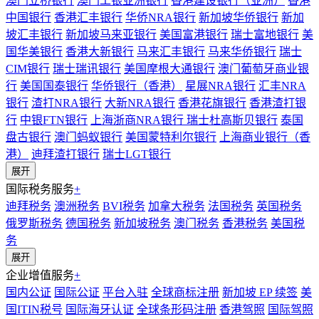
澳门立桥银行
澳门工银亚洲银行
香港建设银行（亚洲）
香港
中国银行
香港汇丰银行
华侨NRA银行
新加坡华侨银行
新加
坡汇丰银行
新加坡马来亚银行
美国富港银行
瑞士富地银行
美
国华美银行
香港大新银行
马来汇丰银行
马来华侨银行
瑞士
CIM银行
瑞士瑞讯银行
美国摩根大通银行
澳门葡萄牙商业银
行
美国国泰银行
华侨银行（香港）
星展NRA银行
汇丰NRA
银行
渣打NRA银行
大新NRA银行
香港花旗银行
香港渣打银
行
中银FTN银行
上海浙商NRA银行
瑞士杜高斯贝银行
泰国
盘古银行
澳门蚂蚁银行
美国蒙特利尔银行
上海商业银行（香
港）
迪拜渣打银行
瑞士LGT银行
展开
国际税务服务
+
迪拜税务
澳洲税务
BVI税务
加拿大税务
法国税务
英国税务
俄罗斯税务
德国税务
新加坡税务
澳门税务
香港税务
美国税
务
展开
企业增值服务
+
国内公证
国际公证
平台入驻
全球商标注册
新加坡 EP 续签
美
国ITIN税号
国际海牙认证
全球条形码注册
香港驾照
国际驾照