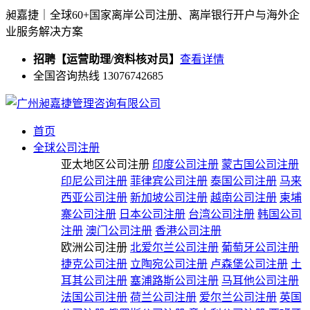
昶嘉捷｜全球60+国家离岸公司注册、离岸银行开户与海外企
业服务解决方案
招聘【运营助理/资料核对员】
查看详情
全国咨询热线 13076742685
首页
全球公司注册
亚太地区公司注册
印度公司注册
蒙古国公司注册
印尼公司注册
菲律宾公司注册
泰国公司注册
马来
西亚公司注册
新加坡公司注册
越南公司注册
柬埔
寨公司注册
日本公司注册
台湾公司注册
韩国公司
注册
澳门公司注册
香港公司注册
欧洲公司注册
北爱尔兰公司注册
葡萄牙公司注册
捷克公司注册
立陶宛公司注册
卢森堡公司注册
土
耳其公司注册
塞浦路斯公司注册
马耳他公司注册
法国公司注册
荷兰公司注册
爱尔兰公司注册
英国