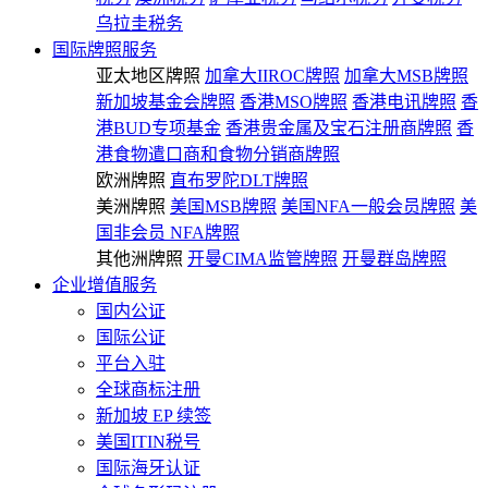
乌拉圭税务
国际牌照服务
亚太地区牌照
加拿大IIROC牌照
加拿大MSB牌照
新加坡基金会牌照
香港MSO牌照
香港电讯牌照
香
港BUD专项基金
香港贵金属及宝石注册商牌照
香
港食物遣口商和食物分销商牌照
欧洲牌照
直布罗陀DLT牌照
美洲牌照
美国MSB牌照
美国NFA一般会员牌照
美
国非会员 NFA牌照
其他洲牌照
开曼CIMA监管牌照
开曼群岛牌照
企业增值服务
国内公证
国际公证
平台入驻
全球商标注册
新加坡 EP 续签
美国ITIN税号
国际海牙认证