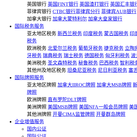
英国银行
英国FINT银行
英国渣打银行
英国汇丰银
菲律宾银行
CTBC银行菲律宾分行
菲律宾AUB银行
加拿大银行
加拿大蒙特利尔
加拿大皇家银行
国际税务服务
亚太地区税务
新西兰税务
印度税务
蒙古国税务
印
税务
欧洲税务
北爱尔兰税务
葡萄牙税务
捷克税务
立陶
牙税务
瑞典税务
瑞士税务
德国税务
匈牙利税务
波
美洲税务
圣文森特税务
秘鲁税务
巴西税务
智利税
其他州及地区税务
坦桑尼亚税务
尼日利亚税务
塞
国际牌照服务
亚太地区牌照
加拿大IIROC牌照
加拿大MSB牌照
牌照
欧洲牌照
直布罗陀DLT牌照
美洲牌照
美国MSB牌照
美国NFA一般会员牌照
美
其他洲牌照
开曼CIMA监管牌照
开曼群岛牌照
企业增值服务
国内公证
国际公证