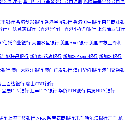
会公司注册
澳门社团（基金会）公司注册
巴哈马基金会公司注
汇丰银行
香港创兴银行
香港星展银行
香港恒生银行
南洋商业银
港分行）
德意志银行（香港分行）
香港小花旗银行
上海商业银行
BC信托商业银行
美国水星银行
美国Axos银行
美国摩根士丹利
新加坡联昌银行
新加坡花旗银行
新加坡Aspire银行
新加坡银行
业银行
澳门大西洋银行
澳门广发银行
澳门华侨银行
澳门交通银
瑞士百达银行
瑞士CBH银行
行
星展FTN银行
汇丰FTN银行
华侨FTN银行
集友NRA银行
银行
上海宁波银行 NRA
晖春农商银行开户
哈尔滨银行开户
龙