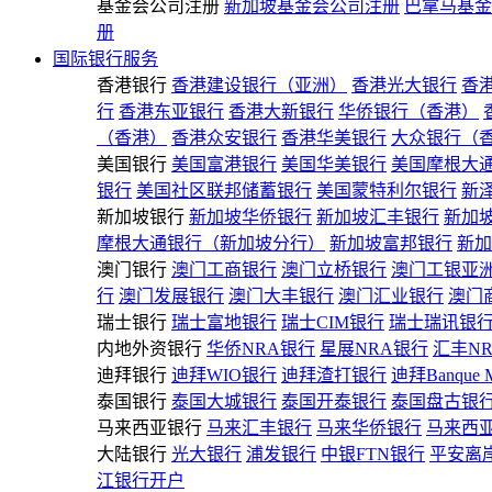
基金会公司注册
新加坡基金会公司注册
巴拿马基金
册
国际银行服务
香港银行
香港建设银行（亚洲）
香港光大银行
香
行
香港东亚银行
香港大新银行
华侨银行（香港）
（香港）
香港众安银行
香港华美银行
大众银行（
美国银行
美国富港银行
美国华美银行
美国摩根大
银行
美国社区联邦储蓄银行
美国蒙特利尔银行
新
新加坡银行
新加坡华侨银行
新加坡汇丰银行
新加
摩根大通银行（新加坡分行）
新加坡富邦银行
新加
澳门银行
澳门工商银行
澳门立桥银行
澳门工银亚
行
澳门发展银行
澳门大丰银行
澳门汇业银行
澳门
瑞士银行
瑞士富地银行
瑞士CIM银行
瑞士瑞讯银
内地外资银行
华侨NRA银行
星展NRA银行
汇丰N
迪拜银行
迪拜WIO银行
迪拜渣打银行
迪拜Banque 
泰国银行
泰国大城银行
泰国开泰银行
泰国盘古银
马来西亚银行
马来汇丰银行
马来华侨银行
马来西
大陆银行
光大银行
浦发银行
中银FTN银行
平安离
江银行开户