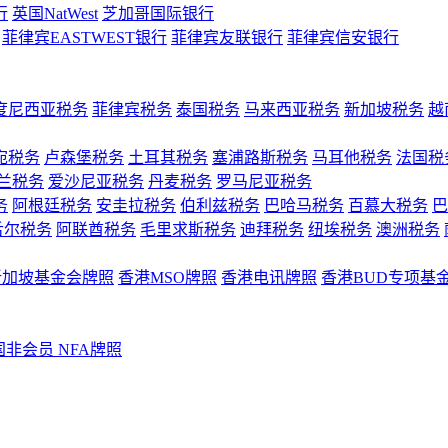
行
英国NatWest
芝加哥国际银行
菲律宾EASTWEST银行
菲律宾友联银行
菲律宾信安银行
度尼西亚税务
菲律宾税务
泰国税务
马来西亚税务
新加坡税务
越
宛税务
卢森堡税务
土耳其税务
塞浦路斯税务
马耳他税务
法国税
兰税务
爱沙尼亚税务
丹麦税务
罗马尼亚税务
务
阿根廷税务
安圭拉税务
伯利兹税务
巴哈马税务
百慕大税务
巴
舌尔税务
阿联酋税务
毛里求斯税务
迪拜税务
纽埃税务
澳洲税务
新加坡基金会牌照
香港MSO牌照
香港电讯牌照
香港BUD专项基
国非会员 NFA牌照