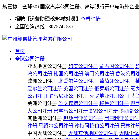
昶嘉捷｜全球60+国家离岸公司注册、离岸银行开户与海外企
招聘【运营助理/资料核对员】
查看详情
全国咨询热线 13076742685
首页
全球公司注册
亚太地区公司注册
印度公司注册
蒙古国公司注册
湾公司注册
韩国公司注册
澳门公司注册
香港公司
欧洲公司注册
北爱尔兰公司注册
葡萄牙公司注册
爱尔兰公司注册
英国公司注册
俄罗斯公司注册
意
公司注册
罗马尼亚公司注册
克罗地亚注册公司
芬
美洲公司注册
圣文森特公司注册
秘鲁公司注册
巴
大公司注册
巴拿马公司注册
BVI公司注册
墨西哥公
其他洲公司注册
坦桑尼亚公司注册
尼日利亚公司注
注册
马绍尔公司注册
沙特阿拉伯公司注册
巴林注
中国大陆公司注册
大陆其他地区公司注册
大陆个体