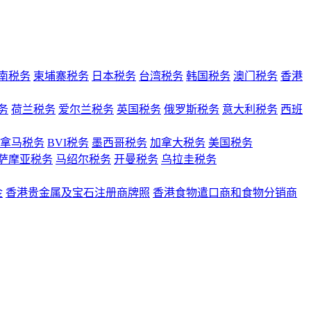
南税务
柬埔寨税务
日本税务
台湾税务
韩国税务
澳门税务
香港
务
荷兰税务
爱尔兰税务
英国税务
俄罗斯税务
意大利税务
西班
拿马税务
BVI税务
墨西哥税务
加拿大税务
美国税务
萨摩亚税务
马绍尔税务
开曼税务
乌拉圭税务
金
香港贵金属及宝石注册商牌照
香港食物遣口商和食物分销商