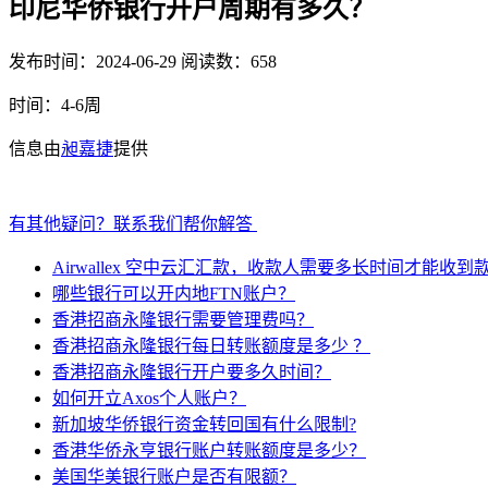
印尼华侨银行开户周期有多久？
发布时间：2024-06-29
阅读数：658
时间：4-6周
信息由
昶嘉捷
提供
有其他疑问？联系我们帮你解答
Airwallex 空中云汇汇款，收款人需要多长时间才能收到
哪些银行可以开内地FTN账户？
香港招商永隆银行需要管理费吗？
香港招商永隆银行每日转账额度是多少 ？
香港招商永隆银行开户要多久时间？
如何开立Axos个人账户？
新加坡华侨银行资金转回国有什么限制?
香港华侨永亨银行账户转账额度是多少？
美国华美银行账户是否有限额？