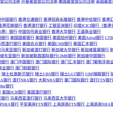
会公司注册
开曼基金会公司注册
美国基金会公司注册
英国基金
港中国银行
香港交通银行
香港招商永隆银行
香港中信银行
香港
香港花旗银行
香港渣打银行
工银亚洲银行
印度ICICI银行（香
香港）银行
中国信托商业银行
香港大华银行
王道商业银行
通银行
美国国泰银行
美国银行
美国加州银行
美国Arival银行
CT
泽西渣打银行
美国合众银行
美国CNB银行
美国汇丰银行
坡马来亚银行
新加坡渣打银行
新加坡大华银行
新加坡星展银行
坡东亚银行
新加坡联昌国际银行CIMB银行
新加坡中国银行
洲银行
澳门中国银行
澳门国际银行
澳门汇丰银行
澳门葡萄牙商
商业银行
澳门蚂蚁银行
行
瑞士杜高斯贝银行
瑞士UBS银行
瑞士LGT银行
UBP瑞联银行
RA银行
渣打NRA银行
大新NRA银行
厦门国际银行
渣打FTN银
Misr银行
行
泰国SCB银行
泰国渣打银行
亚银行
马来西亚渣打银行
马来西亚大华银行
岸NRA银行
平安离岸FTN银行
上海浙商FTN银行
上海浙商NRA