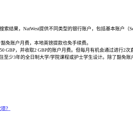
，‌NatWest提供不同类型的银行账户，‌包括基本账户（‌Select ac
，‌此账户豁免账户月费，‌本地英镑提款也免手续费。‌
1250 GBP，‌并收取2 GBP的账户月费。‌但每月有机会通过进行2次
并在英国居住至少3年的全日制大学/学院课程或护士学生设计。‌除了豁免账户
款项？