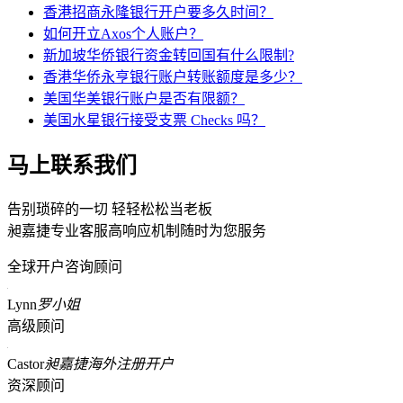
香港招商永隆银行开户要多久时间？
如何开立Axos个人账户？
新加坡华侨银行资金转回国有什么限制?
香港华侨永亨银行账户转账额度是多少？
美国华美银行账户是否有限额？
美国水星银行接受支票 Checks 吗？
马上联系我们
告别琐碎的一切 轻轻松松当老板
昶嘉捷专业客服高响应机制随时为您服务
全球开户咨询顾问
Lynn
罗小姐
高级顾问
Castor
昶嘉捷海外注册开户
资深顾问