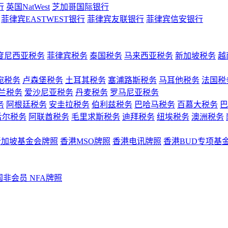
行
英国NatWest
芝加哥国际银行
菲律宾EASTWEST银行
菲律宾友联银行
菲律宾信安银行
度尼西亚税务
菲律宾税务
泰国税务
马来西亚税务
新加坡税务
越
宛税务
卢森堡税务
土耳其税务
塞浦路斯税务
马耳他税务
法国税
兰税务
爱沙尼亚税务
丹麦税务
罗马尼亚税务
务
阿根廷税务
安圭拉税务
伯利兹税务
巴哈马税务
百慕大税务
巴
舌尔税务
阿联酋税务
毛里求斯税务
迪拜税务
纽埃税务
澳洲税务
新加坡基金会牌照
香港MSO牌照
香港电讯牌照
香港BUD专项基
国非会员 NFA牌照