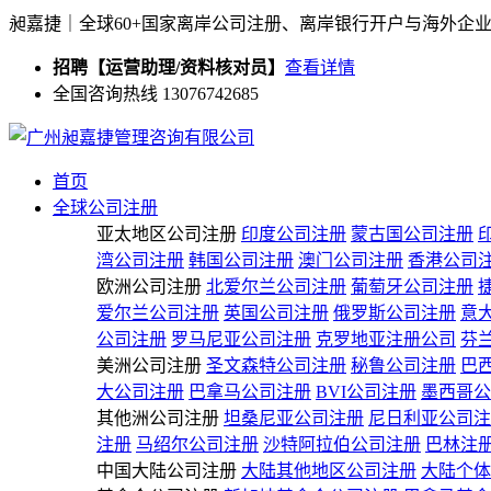
昶嘉捷｜全球60+国家离岸公司注册、离岸银行开户与海外企
招聘【运营助理/资料核对员】
查看详情
全国咨询热线 13076742685
首页
全球公司注册
亚太地区公司注册
印度公司注册
蒙古国公司注册
湾公司注册
韩国公司注册
澳门公司注册
香港公司
欧洲公司注册
北爱尔兰公司注册
葡萄牙公司注册
爱尔兰公司注册
英国公司注册
俄罗斯公司注册
意
公司注册
罗马尼亚公司注册
克罗地亚注册公司
芬
美洲公司注册
圣文森特公司注册
秘鲁公司注册
巴
大公司注册
巴拿马公司注册
BVI公司注册
墨西哥公
其他洲公司注册
坦桑尼亚公司注册
尼日利亚公司注
注册
马绍尔公司注册
沙特阿拉伯公司注册
巴林注
中国大陆公司注册
大陆其他地区公司注册
大陆个体