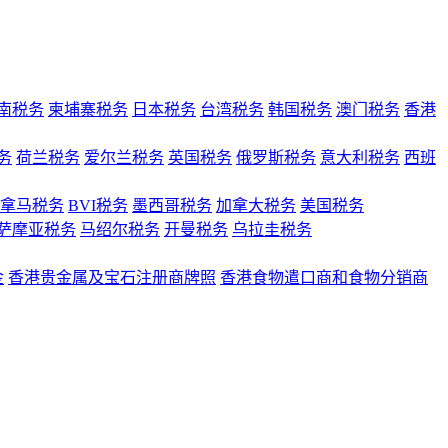
南税务
柬埔寨税务
日本税务
台湾税务
韩国税务
澳门税务
香港
务
荷兰税务
爱尔兰税务
英国税务
俄罗斯税务
意大利税务
西班
拿马税务
BVI税务
墨西哥税务
加拿大税务
美国税务
萨摩亚税务
马绍尔税务
开曼税务
乌拉圭税务
金
香港贵金属及宝石注册商牌照
香港食物遣口商和食物分销商