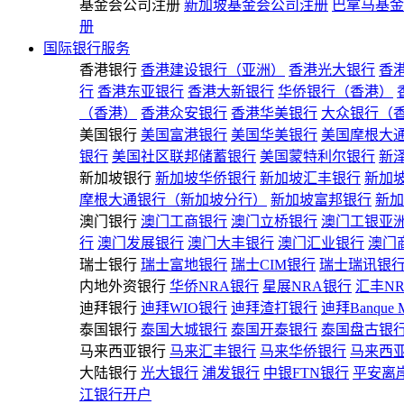
基金会公司注册
新加坡基金会公司注册
巴拿马基金
册
国际银行服务
香港银行
香港建设银行（亚洲）
香港光大银行
香
行
香港东亚银行
香港大新银行
华侨银行（香港）
（香港）
香港众安银行
香港华美银行
大众银行（
美国银行
美国富港银行
美国华美银行
美国摩根大
银行
美国社区联邦储蓄银行
美国蒙特利尔银行
新
新加坡银行
新加坡华侨银行
新加坡汇丰银行
新加
摩根大通银行（新加坡分行）
新加坡富邦银行
新加
澳门银行
澳门工商银行
澳门立桥银行
澳门工银亚
行
澳门发展银行
澳门大丰银行
澳门汇业银行
澳门
瑞士银行
瑞士富地银行
瑞士CIM银行
瑞士瑞讯银
内地外资银行
华侨NRA银行
星展NRA银行
汇丰N
迪拜银行
迪拜WIO银行
迪拜渣打银行
迪拜Banque 
泰国银行
泰国大城银行
泰国开泰银行
泰国盘古银
马来西亚银行
马来汇丰银行
马来华侨银行
马来西
大陆银行
光大银行
浦发银行
中银FTN银行
平安离
江银行开户