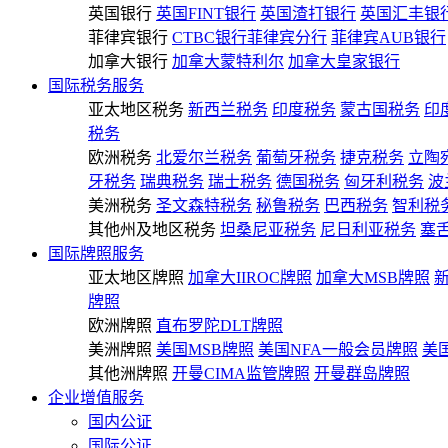
英国银行
英国FINT银行
英国渣打银行
英国汇丰银
菲律宾银行
CTBC银行菲律宾分行
菲律宾AUB银行
加拿大银行
加拿大蒙特利尔
加拿大皇家银行
国际税务服务
亚太地区税务
新西兰税务
印度税务
蒙古国税务
印
税务
欧洲税务
北爱尔兰税务
葡萄牙税务
捷克税务
立陶
牙税务
瑞典税务
瑞士税务
德国税务
匈牙利税务
波
美洲税务
圣文森特税务
秘鲁税务
巴西税务
智利税
其他州及地区税务
坦桑尼亚税务
尼日利亚税务
塞
国际牌照服务
亚太地区牌照
加拿大IIROC牌照
加拿大MSB牌照
牌照
欧洲牌照
直布罗陀DLT牌照
美洲牌照
美国MSB牌照
美国NFA一般会员牌照
美
其他洲牌照
开曼CIMA监管牌照
开曼群岛牌照
企业增值服务
国内公证
国际公证