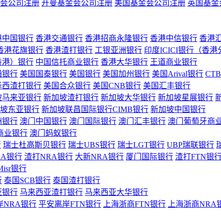
会公司注册
开曼基金会公司注册
美国基金会公司注册
英国基金
港中国银行
香港交通银行
香港招商永隆银行
香港中信银行
香港
香港花旗银行
香港渣打银行
工银亚洲银行
印度ICICI银行（香
香港）银行
中国信托商业银行
香港大华银行
王道商业银行
通银行
美国国泰银行
美国银行
美国加州银行
美国Arival银行
CT
泽西渣打银行
美国合众银行
美国CNB银行
美国汇丰银行
坡马来亚银行
新加坡渣打银行
新加坡大华银行
新加坡星展银行
坡东亚银行
新加坡联昌国际银行CIMB银行
新加坡中国银行
洲银行
澳门中国银行
澳门国际银行
澳门汇丰银行
澳门葡萄牙商
商业银行
澳门蚂蚁银行
行
瑞士杜高斯贝银行
瑞士UBS银行
瑞士LGT银行
UBP瑞联银行
RA银行
渣打NRA银行
大新NRA银行
厦门国际银行
渣打FTN银
Misr银行
行
泰国SCB银行
泰国渣打银行
亚银行
马来西亚渣打银行
马来西亚大华银行
岸NRA银行
平安离岸FTN银行
上海浙商FTN银行
上海浙商NRA