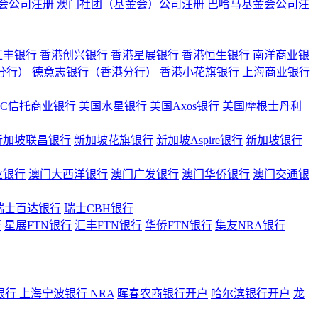
会公司注册
澳门社团（基金会）公司注册
巴哈马基金会公司注
汇丰银行
香港创兴银行
香港星展银行
香港恒生银行
南洋商业银
港分行）
德意志银行（香港分行）
香港小花旗银行
上海商业银行
BC信托商业银行
美国水星银行
美国Axos银行
美国摩根士丹利
新加坡联昌银行
新加坡花旗银行
新加坡Aspire银行
新加坡银行
业银行
澳门大西洋银行
澳门广发银行
澳门华侨银行
澳门交通银
瑞士百达银行
瑞士CBH银行
行
星展FTN银行
汇丰FTN银行
华侨FTN银行
集友NRA银行
银行
上海宁波银行 NRA
晖春农商银行开户
哈尔滨银行开户
龙