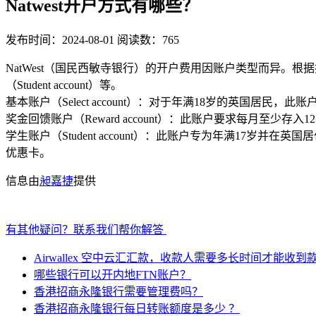
Natwest开户方式有哪些？
发布时间：2024-08-01
阅读数：765
NatWest（‌国民西敏寺银行）‌的开户费用因账户类型而异。‌根据搜索结果
（‌Student account）‌等。‌
基本账户（‌Select account）‌：‌对于年满18岁的英国居民
奖金回馈账户（‌Reward account）‌：‌此账户要求每月至少存入
学生账户（‌Student account）‌：‌此账户专为年满17岁
优惠卡。‌
信息由
昶嘉捷
提供
有其他疑问？联系我们帮你解答
Airwallex 空中云汇汇款，收款人需要多长时间才能收到
哪些银行可以开内地FTN账户？
香港招商永隆银行需要管理费吗？
香港招商永隆银行每日转账额度是多少 ？