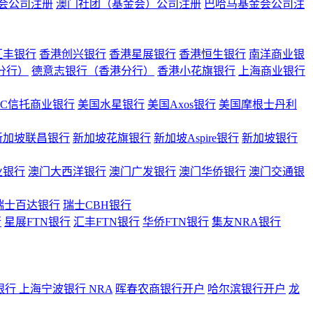
会公司注册
澳门社团（基金会）公司注册
巴哈马基金会公司注
汇丰银行
香港创兴银行
香港星展银行
香港恒生银行
南洋商业银
港分行）
德意志银行（香港分行）
香港小花旗银行
上海商业银行
BC信托商业银行
美国水星银行
美国Axos银行
美国摩根士丹利
新加坡联昌银行
新加坡花旗银行
新加坡Aspire银行
新加坡银行
业银行
澳门大西洋银行
澳门广发银行
澳门华侨银行
澳门交通银
瑞士百达银行
瑞士CBH银行
行
星展FTN银行
汇丰FTN银行
华侨FTN银行
集友NRA银行
银行
上海宁波银行 NRA
晖春农商银行开户
哈尔滨银行开户
龙