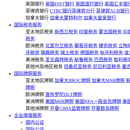
英国银行
英国FINT银行
英国渣打银行
英国汇丰银
菲律宾银行
CTBC银行菲律宾分行
菲律宾AUB银行
加拿大银行
加拿大蒙特利尔
加拿大皇家银行
国际税务服务
亚太地区税务
新西兰税务
印度税务
蒙古国税务
印
税务
欧洲税务
北爱尔兰税务
葡萄牙税务
捷克税务
立陶
牙税务
瑞典税务
瑞士税务
德国税务
匈牙利税务
波
美洲税务
圣文森特税务
秘鲁税务
巴西税务
智利税
其他州及地区税务
坦桑尼亚税务
尼日利亚税务
塞
国际牌照服务
亚太地区牌照
加拿大IIROC牌照
加拿大MSB牌照
牌照
欧洲牌照
直布罗陀DLT牌照
美洲牌照
美国MSB牌照
美国NFA一般会员牌照
美
其他洲牌照
开曼CIMA监管牌照
开曼群岛牌照
企业增值服务
国内公证
国际公证