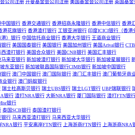
会公司注册
开曼基金会公司注册
美国基金会公司注册
英国基金
港中国银行
香港交通银行
香港招商永隆银行
香港中信银行
香港
香港花旗银行
香港渣打银行
工银亚洲银行
印度ICICI银行（香
香港）银行
中国信托商业银行
香港大华银行
王道商业银行
通银行
美国国泰银行
美国银行
美国加州银行
美国Arival银行
CT
泽西渣打银行
美国合众银行
美国CNB银行
美国汇丰银行
坡马来亚银行
新加坡渣打银行
新加坡大华银行
新加坡星展银行
坡东亚银行
新加坡联昌国际银行CIMB银行
新加坡中国银行
洲银行
澳门中国银行
澳门国际银行
澳门汇丰银行
澳门葡萄牙商
商业银行
澳门蚂蚁银行
行
瑞士杜高斯贝银行
瑞士UBS银行
瑞士LGT银行
UBP瑞联银行
RA银行
渣打NRA银行
大新NRA银行
厦门国际银行
渣打FTN银
Misr银行
行
泰国SCB银行
泰国渣打银行
亚银行
马来西亚渣打银行
马来西亚大华银行
岸NRA银行
平安离岸FTN银行
上海浙商FTN银行
上海浙商NRA