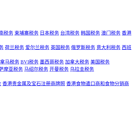
南税务
柬埔寨税务
日本税务
台湾税务
韩国税务
澳门税务
香港
务
荷兰税务
爱尔兰税务
英国税务
俄罗斯税务
意大利税务
西班
拿马税务
BVI税务
墨西哥税务
加拿大税务
美国税务
萨摩亚税务
马绍尔税务
开曼税务
乌拉圭税务
金
香港贵金属及宝石注册商牌照
香港食物遣口商和食物分销商