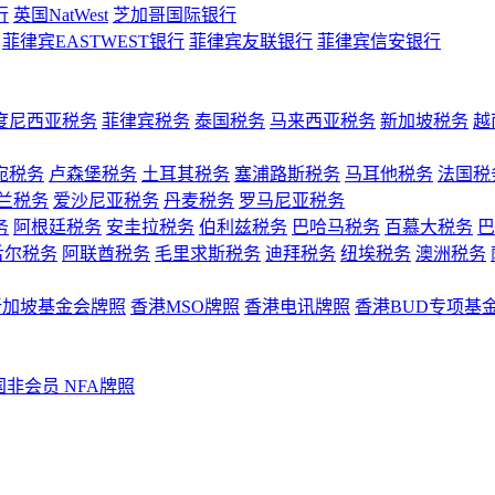
行
英国NatWest
芝加哥国际银行
菲律宾EASTWEST银行
菲律宾友联银行
菲律宾信安银行
度尼西亚税务
菲律宾税务
泰国税务
马来西亚税务
新加坡税务
越
宛税务
卢森堡税务
土耳其税务
塞浦路斯税务
马耳他税务
法国税
兰税务
爱沙尼亚税务
丹麦税务
罗马尼亚税务
务
阿根廷税务
安圭拉税务
伯利兹税务
巴哈马税务
百慕大税务
巴
舌尔税务
阿联酋税务
毛里求斯税务
迪拜税务
纽埃税务
澳洲税务
新加坡基金会牌照
香港MSO牌照
香港电讯牌照
香港BUD专项基
国非会员 NFA牌照