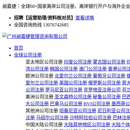
昶嘉捷｜全球60+国家离岸公司注册、离岸银行开户与海外企
招聘【运营助理/资料核对员】
查看详情
全国咨询热线 13076742685
首页
全球公司注册
亚太地区公司注册
印度公司注册
蒙古国公司注册
湾公司注册
韩国公司注册
澳门公司注册
香港公司
欧洲公司注册
北爱尔兰公司注册
葡萄牙公司注册
爱尔兰公司注册
英国公司注册
俄罗斯公司注册
意
公司注册
罗马尼亚公司注册
克罗地亚注册公司
芬
美洲公司注册
圣文森特公司注册
秘鲁公司注册
巴
大公司注册
巴拿马公司注册
BVI公司注册
墨西哥公
其他洲公司注册
坦桑尼亚公司注册
尼日利亚公司注
注册
马绍尔公司注册
沙特阿拉伯公司注册
巴林注
中国大陆公司注册
大陆其他地区公司注册
大陆个体