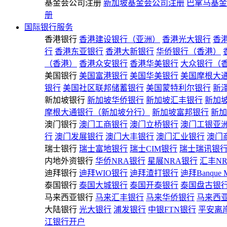
基金会公司注册
新加坡基金会公司注册
巴拿马基金
册
国际银行服务
香港银行
香港建设银行（亚洲）
香港光大银行
香
行
香港东亚银行
香港大新银行
华侨银行（香港）
（香港）
香港众安银行
香港华美银行
大众银行（
美国银行
美国富港银行
美国华美银行
美国摩根大
银行
美国社区联邦储蓄银行
美国蒙特利尔银行
新
新加坡银行
新加坡华侨银行
新加坡汇丰银行
新加
摩根大通银行（新加坡分行）
新加坡富邦银行
新加
澳门银行
澳门工商银行
澳门立桥银行
澳门工银亚
行
澳门发展银行
澳门大丰银行
澳门汇业银行
澳门
瑞士银行
瑞士富地银行
瑞士CIM银行
瑞士瑞讯银
内地外资银行
华侨NRA银行
星展NRA银行
汇丰N
迪拜银行
迪拜WIO银行
迪拜渣打银行
迪拜Banque 
泰国银行
泰国大城银行
泰国开泰银行
泰国盘古银
马来西亚银行
马来汇丰银行
马来华侨银行
马来西
大陆银行
光大银行
浦发银行
中银FTN银行
平安离
江银行开户