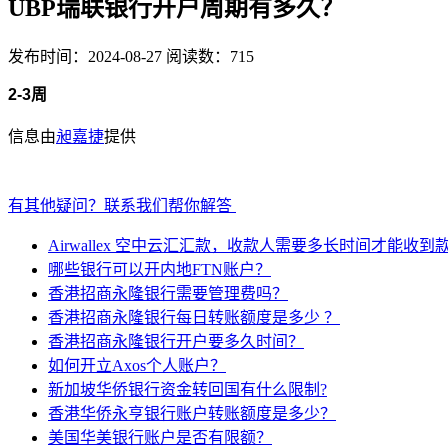
UBP瑞联银行开户周期有多久？
发布时间：2024-08-27
阅读数：715
2-3周
信息由
昶嘉捷
提供
有其他疑问？联系我们帮你解答
Airwallex 空中云汇汇款，收款人需要多长时间才能收到
哪些银行可以开内地FTN账户？
香港招商永隆银行需要管理费吗？
香港招商永隆银行每日转账额度是多少 ？
香港招商永隆银行开户要多久时间？
如何开立Axos个人账户？
新加坡华侨银行资金转回国有什么限制?
香港华侨永亨银行账户转账额度是多少？
美国华美银行账户是否有限额？