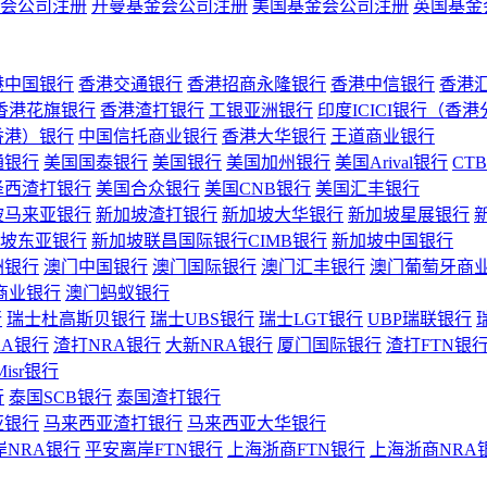
会公司注册
开曼基金会公司注册
美国基金会公司注册
英国基金
港中国银行
香港交通银行
香港招商永隆银行
香港中信银行
香港
香港花旗银行
香港渣打银行
工银亚洲银行
印度ICICI银行（香
香港）银行
中国信托商业银行
香港大华银行
王道商业银行
通银行
美国国泰银行
美国银行
美国加州银行
美国Arival银行
CT
泽西渣打银行
美国合众银行
美国CNB银行
美国汇丰银行
坡马来亚银行
新加坡渣打银行
新加坡大华银行
新加坡星展银行
坡东亚银行
新加坡联昌国际银行CIMB银行
新加坡中国银行
洲银行
澳门中国银行
澳门国际银行
澳门汇丰银行
澳门葡萄牙商
商业银行
澳门蚂蚁银行
行
瑞士杜高斯贝银行
瑞士UBS银行
瑞士LGT银行
UBP瑞联银行
RA银行
渣打NRA银行
大新NRA银行
厦门国际银行
渣打FTN银
Misr银行
行
泰国SCB银行
泰国渣打银行
亚银行
马来西亚渣打银行
马来西亚大华银行
岸NRA银行
平安离岸FTN银行
上海浙商FTN银行
上海浙商NRA