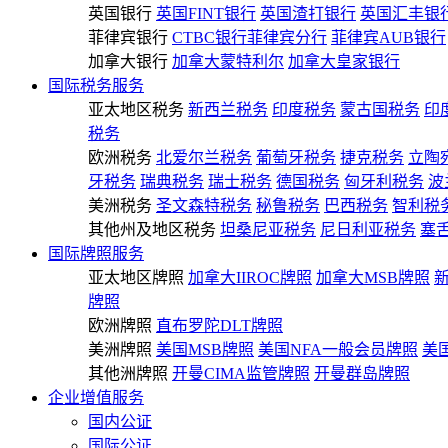
英国银行
英国FINT银行
英国渣打银行
英国汇丰银
菲律宾银行
CTBC银行菲律宾分行
菲律宾AUB银行
加拿大银行
加拿大蒙特利尔
加拿大皇家银行
国际税务服务
亚太地区税务
新西兰税务
印度税务
蒙古国税务
印
税务
欧洲税务
北爱尔兰税务
葡萄牙税务
捷克税务
立陶
牙税务
瑞典税务
瑞士税务
德国税务
匈牙利税务
波
美洲税务
圣文森特税务
秘鲁税务
巴西税务
智利税
其他州及地区税务
坦桑尼亚税务
尼日利亚税务
塞
国际牌照服务
亚太地区牌照
加拿大IIROC牌照
加拿大MSB牌照
牌照
欧洲牌照
直布罗陀DLT牌照
美洲牌照
美国MSB牌照
美国NFA一般会员牌照
美
其他洲牌照
开曼CIMA监管牌照
开曼群岛牌照
企业增值服务
国内公证
国际公证