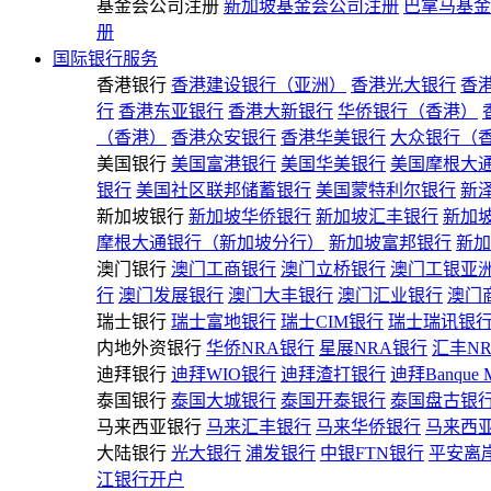
基金会公司注册
新加坡基金会公司注册
巴拿马基金
册
国际银行服务
香港银行
香港建设银行（亚洲）
香港光大银行
香
行
香港东亚银行
香港大新银行
华侨银行（香港）
（香港）
香港众安银行
香港华美银行
大众银行（
美国银行
美国富港银行
美国华美银行
美国摩根大
银行
美国社区联邦储蓄银行
美国蒙特利尔银行
新
新加坡银行
新加坡华侨银行
新加坡汇丰银行
新加
摩根大通银行（新加坡分行）
新加坡富邦银行
新加
澳门银行
澳门工商银行
澳门立桥银行
澳门工银亚
行
澳门发展银行
澳门大丰银行
澳门汇业银行
澳门
瑞士银行
瑞士富地银行
瑞士CIM银行
瑞士瑞讯银
内地外资银行
华侨NRA银行
星展NRA银行
汇丰N
迪拜银行
迪拜WIO银行
迪拜渣打银行
迪拜Banque 
泰国银行
泰国大城银行
泰国开泰银行
泰国盘古银
马来西亚银行
马来汇丰银行
马来华侨银行
马来西
大陆银行
光大银行
浦发银行
中银FTN银行
平安离
江银行开户