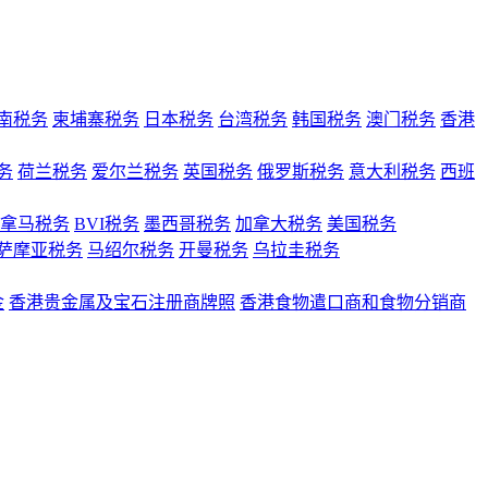
南税务
柬埔寨税务
日本税务
台湾税务
韩国税务
澳门税务
香港
务
荷兰税务
爱尔兰税务
英国税务
俄罗斯税务
意大利税务
西班
拿马税务
BVI税务
墨西哥税务
加拿大税务
美国税务
萨摩亚税务
马绍尔税务
开曼税务
乌拉圭税务
金
香港贵金属及宝石注册商牌照
香港食物遣口商和食物分销商