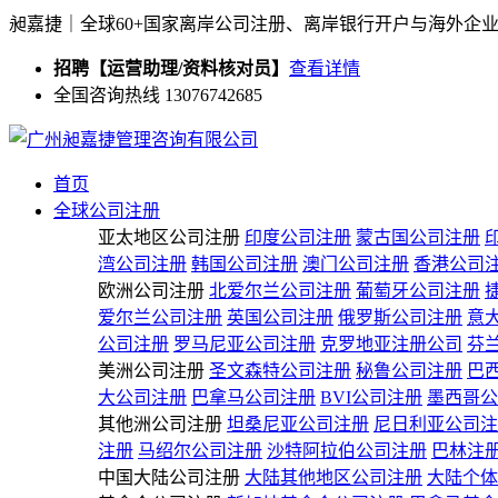
昶嘉捷｜全球60+国家离岸公司注册、离岸银行开户与海外企
招聘【运营助理/资料核对员】
查看详情
全国咨询热线 13076742685
首页
全球公司注册
亚太地区公司注册
印度公司注册
蒙古国公司注册
湾公司注册
韩国公司注册
澳门公司注册
香港公司
欧洲公司注册
北爱尔兰公司注册
葡萄牙公司注册
爱尔兰公司注册
英国公司注册
俄罗斯公司注册
意
公司注册
罗马尼亚公司注册
克罗地亚注册公司
芬
美洲公司注册
圣文森特公司注册
秘鲁公司注册
巴
大公司注册
巴拿马公司注册
BVI公司注册
墨西哥公
其他洲公司注册
坦桑尼亚公司注册
尼日利亚公司注
注册
马绍尔公司注册
沙特阿拉伯公司注册
巴林注
中国大陆公司注册
大陆其他地区公司注册
大陆个体