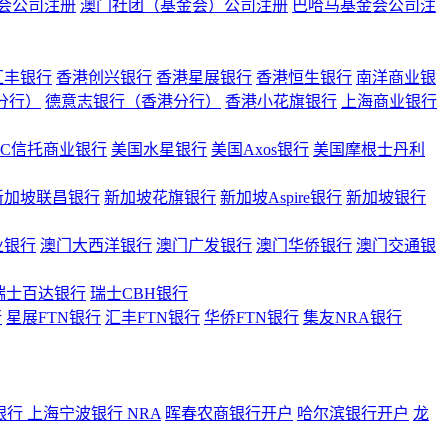
会公司注册
澳门社团（基金会）公司注册
巴哈马基金会公司注
汇丰银行
香港创兴银行
香港星展银行
香港恒生银行
南洋商业银
港分行）
德意志银行（香港分行）
香港小花旗银行
上海商业银行
BC信托商业银行
美国水星银行
美国Axos银行
美国摩根士丹利
新加坡联昌银行
新加坡花旗银行
新加坡Aspire银行
新加坡银行
业银行
澳门大西洋银行
澳门广发银行
澳门华侨银行
澳门交通银
瑞士百达银行
瑞士CBH银行
行
星展FTN银行
汇丰FTN银行
华侨FTN银行
集友NRA银行
银行
上海宁波银行 NRA
晖春农商银行开户
哈尔滨银行开户
龙