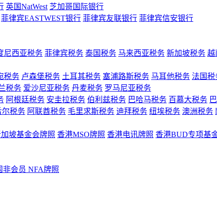
行
英国NatWest
芝加哥国际银行
菲律宾EASTWEST银行
菲律宾友联银行
菲律宾信安银行
度尼西亚税务
菲律宾税务
泰国税务
马来西亚税务
新加坡税务
越
宛税务
卢森堡税务
土耳其税务
塞浦路斯税务
马耳他税务
法国税
兰税务
爱沙尼亚税务
丹麦税务
罗马尼亚税务
务
阿根廷税务
安圭拉税务
伯利兹税务
巴哈马税务
百慕大税务
巴
舌尔税务
阿联酋税务
毛里求斯税务
迪拜税务
纽埃税务
澳洲税务
新加坡基金会牌照
香港MSO牌照
香港电讯牌照
香港BUD专项基
国非会员 NFA牌照