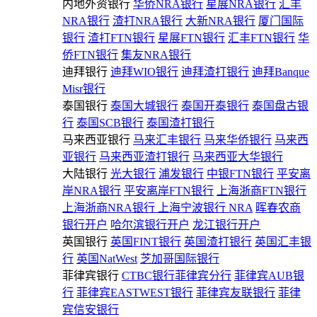
内地外资银行
华侨NRA银行
星展NRA银行
汇丰
NRA银行
渣打NRA银行
大新NRA银行
厦门国际
银行
渣打FTN银行
星展FTN银行
汇丰FTN银行
华
侨FTN银行
集友NRA银行
迪拜银行
迪拜WIO银行
迪拜渣打银行
迪拜Banque
Misr银行
泰国银行
泰国大城银行
泰国开泰银行
泰国盘古银
行
泰国SCB银行
泰国渣打银行
马来西亚银行
马来汇丰银行
马来华侨银行
马来西
亚银行
马来西亚渣打银行
马来西亚大华银行
大陆银行
光大银行
浦发银行
中银FTN银行
平安离
岸NRA银行
平安离岸FTN银行
上海浙商FTN银行
上海浙商NRA银行
上海宁波银行 NRA
晖春农商
银行开户
哈尔滨银行开户
龙江银行开户
英国银行
英国FINT银行
英国渣打银行
英国汇丰银
行
英国NatWest
芝加哥国际银行
菲律宾银行
CTBC银行菲律宾分行
菲律宾AUB银
行
菲律宾EASTWEST银行
菲律宾友联银行
菲律
宾信安银行