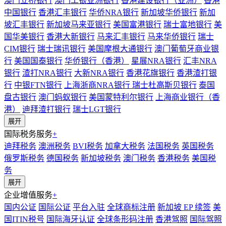
澳门立桥银行
澳门工银亚洲银行
香港建设银行（亚洲）
香港
中国银行
香港汇丰银行
华侨NRA银行
新加坡华侨银行
新加
坡汇丰银行
新加坡马来亚银行
美国富港银行
瑞士富地银行
美
国华美银行
香港大新银行
马来汇丰银行
马来华侨银行
瑞士
CIM银行
瑞士瑞讯银行
美国摩根大通银行
澳门葡萄牙商业银
行
美国国泰银行
华侨银行（香港）
星展NRA银行
汇丰NRA
银行
渣打NRA银行
大新NRA银行
香港花旗银行
香港渣打银
行
中银FTN银行
上海浙商NRA银行
瑞士杜高斯贝银行
泰国
盘古银行
澳门蚂蚁银行
美国蒙特利尔银行
上海商业银行（香
港）
迪拜渣打银行
瑞士LGT银行
展开
国际税务服务
+
迪拜税务
澳洲税务
BVI税务
加拿大税务
法国税务
英国税务
俄罗斯税务
德国税务
新加坡税务
澳门税务
香港税务
美国税
务
展开
企业增值服务
+
国内公证
国际公证
平台入驻
全球商标注册
新加坡 EP 续签
美
国ITIN税号
国际海牙认证
全球条形码注册
香港驾照
国际驾照