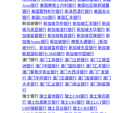
Axos银行
美国摩根士丹利银行
美国社区联邦储蓄
银行
美国蒙特利尔银行
新泽西渣打银行
美国合众
银行
美国CNB银行
美国汇丰银行
新加坡银行
新加坡华侨银行
新加坡汇丰银行
新加
坡马来亚银行
新加坡渣打银行
新加坡大华银行
新
加坡星展银行
新加坡联昌银行
新加坡花旗银行
新
加坡Aspire银行
新加坡银行
摩根大通银行（新加
坡分行）
新加坡富邦银行
新加坡东亚银行
新加坡
联昌国际银行CIMB银行
新加坡中国银行
澳门银行
澳门工商银行
澳门立桥银行
澳门工银亚
洲银行
澳门中国银行
澳门国际银行
澳门汇丰银行
澳门葡萄牙商业银行
澳门大西洋银行
澳门广发银
行
澳门华侨银行
澳门交通银行
澳门发展银行
澳门
大丰银行
澳门汇业银行
澳门商业银行
澳门蚂蚁银
行
瑞士银行
瑞士富地银行
瑞士CIM银行
瑞士瑞讯银
行
瑞士杜高斯贝银行
瑞士UBS银行
瑞士LGT银行
UBP瑞联银行
瑞士百达银行
瑞士CBH银行