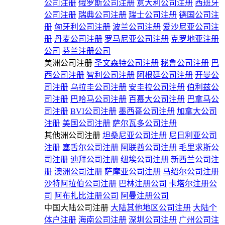
公司注册
俄罗斯公司注册
意大利公司注册
西班牙
公司注册
瑞典公司注册
瑞士公司注册
德国公司注
册
匈牙利公司注册
波兰公司注册
爱沙尼亚公司注
册
丹麦公司注册
罗马尼亚公司注册
克罗地亚注册
公司
芬兰注册公司
美洲公司注册
圣文森特公司注册
秘鲁公司注册
巴
西公司注册
智利公司注册
阿根廷公司注册
开曼公
司注册
乌拉圭公司注册
安圭拉公司注册
伯利兹公
司注册
巴哈马公司注册
百慕大公司注册
巴拿马公
司注册
BVI公司注册
墨西哥公司注册
加拿大公司
注册
美国公司注册
萨尔瓦多公司注册
其他洲公司注册
坦桑尼亚公司注册
尼日利亚公司
注册
塞舌尔公司注册
阿联酋公司注册
毛里求斯公
司注册
迪拜公司注册
纽埃公司注册
新西兰公司注
册
澳洲公司注册
萨摩亚公司注册
马绍尔公司注册
沙特阿拉伯公司注册
巴林注册公司
卡塔尔注册公
司
阿布扎比注册公司
阿曼注册公司
中国大陆公司注册
大陆其他地区公司注册
大陆个
体户注册
海南公司注册
深圳公司注册
广州公司注