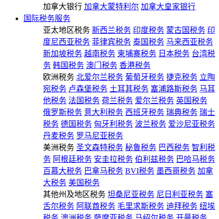
加拿大银行
加拿大蒙特利尔
加拿大皇家银行
国际税务服务
亚太地区税务
新西兰税务
印度税务
蒙古国税务
印
度尼西亚税务
菲律宾税务
泰国税务
马来西亚税务
新加坡税务
越南税务
柬埔寨税务
日本税务
台湾税
务
韩国税务
澳门税务
香港税务
欧洲税务
北爱尔兰税务
葡萄牙税务
捷克税务
立陶
宛税务
卢森堡税务
土耳其税务
塞浦路斯税务
马耳
他税务
法国税务
荷兰税务
爱尔兰税务
英国税务
俄罗斯税务
意大利税务
西班牙税务
瑞典税务
瑞士
税务
德国税务
匈牙利税务
波兰税务
爱沙尼亚税务
丹麦税务
罗马尼亚税务
美洲税务
圣文森特税务
秘鲁税务
巴西税务
智利税
务
阿根廷税务
安圭拉税务
伯利兹税务
巴哈马税务
百慕大税务
巴拿马税务
BVI税务
墨西哥税务
加拿
大税务
美国税务
其他州及地区税务
坦桑尼亚税务
尼日利亚税务
塞
舌尔税务
阿联酋税务
毛里求斯税务
迪拜税务
纽埃
税务
澳洲税务
萨摩亚税务
马绍尔税务
开曼税务