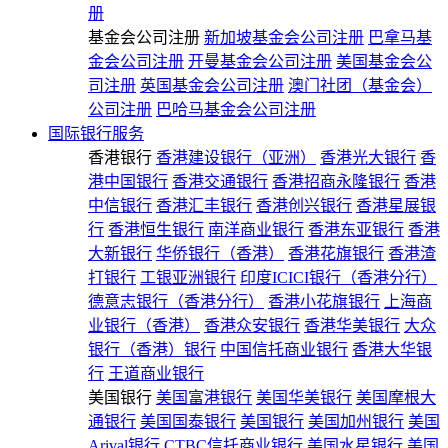
册
基金会公司注册
新加坡基金会公司注册
巴拿马基
金会公司注册
开曼基金会公司注册
美国基金会公
司注册
英国基金会公司注册
澳门社团（基金会）
公司注册
巴哈马基金会公司注册
国际银行服务
香港银行
香港建设银行（亚洲）
香港光大银行
香
港中国银行
香港交通银行
香港招商永隆银行
香港
中信银行
香港汇丰银行
香港创兴银行
香港星展银
行
香港恒生银行
南洋商业银行
香港东亚银行
香港
大新银行
华侨银行（香港）
香港花旗银行
香港渣
打银行
工银亚洲银行
印度ICICI银行（香港分行）
德意志银行（香港分行）
香港小花旗银行
上海商
业银行（香港）
香港众安银行
香港华美银行
大众
银行（香港）银行
中国信托商业银行
香港大华银
行
王道商业银行
美国银行
美国富港银行
美国华美银行
美国摩根大
通银行
美国国泰银行
美国银行
美国加州银行
美国
Arival银行
CTBC信托商业银行
美国水星银行
美国