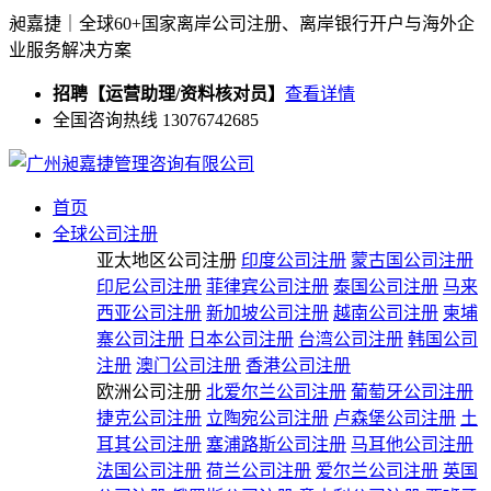
昶嘉捷｜全球60+国家离岸公司注册、离岸银行开户与海外企
业服务解决方案
招聘【运营助理/资料核对员】
查看详情
全国咨询热线 13076742685
首页
全球公司注册
亚太地区公司注册
印度公司注册
蒙古国公司注册
印尼公司注册
菲律宾公司注册
泰国公司注册
马来
西亚公司注册
新加坡公司注册
越南公司注册
柬埔
寨公司注册
日本公司注册
台湾公司注册
韩国公司
注册
澳门公司注册
香港公司注册
欧洲公司注册
北爱尔兰公司注册
葡萄牙公司注册
捷克公司注册
立陶宛公司注册
卢森堡公司注册
土
耳其公司注册
塞浦路斯公司注册
马耳他公司注册
法国公司注册
荷兰公司注册
爱尔兰公司注册
英国