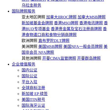
乌拉圭税务
国际牌照服务
亚太地区牌照
加拿大IIROC牌照
加拿大MSB牌照
新加坡基金会牌照
香港MSO牌照
香港电讯牌照
香
港BUD专项基金
香港贵金属及宝石注册商牌照
香
港食物遣口商和食物分销商牌照
欧洲牌照
直布罗陀DLT牌照
美洲牌照
美国MSB牌照
美国NFA一般会员牌照
美
国非会员 NFA牌照
其他洲牌照
开曼CIMA监管牌照
开曼群岛牌照
企业增值服务
国内公证
国际公证
平台入驻
全球商标注册
新加坡 EP 续签
美国ITIN税号
国际海牙认证