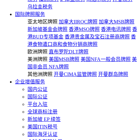
乌拉圭税务
国际牌照服务
亚太地区牌照
加拿大IIROC牌照
加拿大MSB牌照
新加坡基金会牌照
香港MSO牌照
香港电讯牌照
香
港BUD专项基金
香港贵金属及宝石注册商牌照
香
港食物遣口商和食物分销商牌照
欧洲牌照
直布罗陀DLT牌照
美洲牌照
美国MSB牌照
美国NFA一般会员牌照
美
国非会员 NFA牌照
其他洲牌照
开曼CIMA监管牌照
开曼群岛牌照
企业增值服务
国内公证
国际公证
平台入驻
全球商标注册
新加坡 EP 续签
美国ITIN税号
国际海牙认证