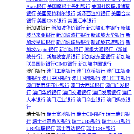
Axos银行
美国摩根士丹利银行
美国社区联邦储蓄
银行
美国蒙特利尔银行
新泽西渣打银行
美国合众
银行
美国CNB银行
美国汇丰银行
新加坡银行
新加坡华侨银行
新加坡汇丰银行
新加
坡马来亚银行
新加坡渣打银行
新加坡大华银行
新
加坡星展银行
新加坡联昌银行
新加坡花旗银行
新
加坡Aspire银行
新加坡银行
摩根大通银行（新加
坡分行）
新加坡富邦银行
新加坡东亚银行
新加坡
联昌国际银行CIMB银行
新加坡中国银行
澳门银行
澳门工商银行
澳门立桥银行
澳门工银亚
洲银行
澳门中国银行
澳门国际银行
澳门汇丰银行
澳门葡萄牙商业银行
澳门大西洋银行
澳门广发银
行
澳门华侨银行
澳门交通银行
澳门发展银行
澳门
大丰银行
澳门汇业银行
澳门商业银行
澳门蚂蚁银
行
瑞士银行
瑞士富地银行
瑞士CIM银行
瑞士瑞讯银
行
瑞士杜高斯贝银行
瑞士UBS银行
瑞士LGT银行
UBP瑞联银行
瑞士百达银行
瑞士CBH银行