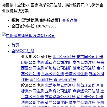
昶嘉捷｜全球60+国家离岸公司注册、离岸银行开户与海外企
业服务解决方案
招聘【运营助理/资料核对员】
查看详情
全国咨询热线 13076742685
首页
全球公司注册
亚太地区公司注册
印度公司注册
蒙古国公司注册
印尼公司注册
菲律宾公司注册
泰国公司注册
马来
西亚公司注册
新加坡公司注册
越南公司注册
柬埔
寨公司注册
日本公司注册
台湾公司注册
韩国公司
注册
澳门公司注册
香港公司注册
欧洲公司注册
北爱尔兰公司注册
葡萄牙公司注册
捷克公司注册
立陶宛公司注册
卢森堡公司注册
土
耳其公司注册
塞浦路斯公司注册
马耳他公司注册
法国公司注册
荷兰公司注册
爱尔兰公司注册
英国