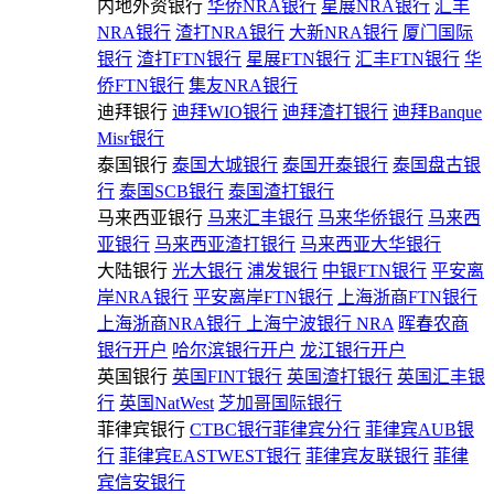
内地外资银行
华侨NRA银行
星展NRA银行
汇丰
NRA银行
渣打NRA银行
大新NRA银行
厦门国际
银行
渣打FTN银行
星展FTN银行
汇丰FTN银行
华
侨FTN银行
集友NRA银行
迪拜银行
迪拜WIO银行
迪拜渣打银行
迪拜Banque
Misr银行
泰国银行
泰国大城银行
泰国开泰银行
泰国盘古银
行
泰国SCB银行
泰国渣打银行
马来西亚银行
马来汇丰银行
马来华侨银行
马来西
亚银行
马来西亚渣打银行
马来西亚大华银行
大陆银行
光大银行
浦发银行
中银FTN银行
平安离
岸NRA银行
平安离岸FTN银行
上海浙商FTN银行
上海浙商NRA银行
上海宁波银行 NRA
晖春农商
银行开户
哈尔滨银行开户
龙江银行开户
英国银行
英国FINT银行
英国渣打银行
英国汇丰银
行
英国NatWest
芝加哥国际银行
菲律宾银行
CTBC银行菲律宾分行
菲律宾AUB银
行
菲律宾EASTWEST银行
菲律宾友联银行
菲律
宾信安银行