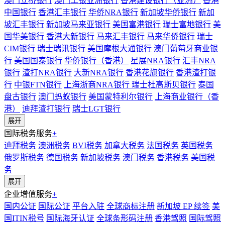
澳门立桥银行
澳门工银亚洲银行
香港建设银行（亚洲）
香港
中国银行
香港汇丰银行
华侨NRA银行
新加坡华侨银行
新加
坡汇丰银行
新加坡马来亚银行
美国富港银行
瑞士富地银行
美
国华美银行
香港大新银行
马来汇丰银行
马来华侨银行
瑞士
CIM银行
瑞士瑞讯银行
美国摩根大通银行
澳门葡萄牙商业银
行
美国国泰银行
华侨银行（香港）
星展NRA银行
汇丰NRA
银行
渣打NRA银行
大新NRA银行
香港花旗银行
香港渣打银
行
中银FTN银行
上海浙商NRA银行
瑞士杜高斯贝银行
泰国
盘古银行
澳门蚂蚁银行
美国蒙特利尔银行
上海商业银行（香
港）
迪拜渣打银行
瑞士LGT银行
展开
国际税务服务
+
迪拜税务
澳洲税务
BVI税务
加拿大税务
法国税务
英国税务
俄罗斯税务
德国税务
新加坡税务
澳门税务
香港税务
美国税
务
展开
企业增值服务
+
国内公证
国际公证
平台入驻
全球商标注册
新加坡 EP 续签
美
国ITIN税号
国际海牙认证
全球条形码注册
香港驾照
国际驾照