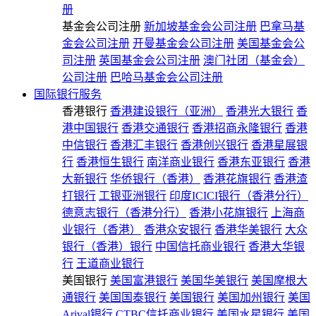
册
基金会公司注册
新加坡基金会公司注册
巴拿马基
金会公司注册
开曼基金会公司注册
美国基金会公
司注册
英国基金会公司注册
澳门社团（基金会）
公司注册
巴哈马基金会公司注册
国际银行服务
香港银行
香港建设银行（亚洲）
香港光大银行
香
港中国银行
香港交通银行
香港招商永隆银行
香港
中信银行
香港汇丰银行
香港创兴银行
香港星展银
行
香港恒生银行
南洋商业银行
香港东亚银行
香港
大新银行
华侨银行（香港）
香港花旗银行
香港渣
打银行
工银亚洲银行
印度ICICI银行（香港分行）
德意志银行（香港分行）
香港小花旗银行
上海商
业银行（香港）
香港众安银行
香港华美银行
大众
银行（香港）银行
中国信托商业银行
香港大华银
行
王道商业银行
美国银行
美国富港银行
美国华美银行
美国摩根大
通银行
美国国泰银行
美国银行
美国加州银行
美国
Arival银行
CTBC信托商业银行
美国水星银行
美国