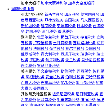
加拿大银行
加拿大蒙特利尔
加拿大皇家银行
国际税务服务
亚太地区税务
新西兰税务
印度税务
蒙古国税务
印
度尼西亚税务
菲律宾税务
泰国税务
马来西亚税务
新加坡税务
越南税务
柬埔寨税务
日本税务
台湾税
务
韩国税务
澳门税务
香港税务
欧洲税务
北爱尔兰税务
葡萄牙税务
捷克税务
立陶
宛税务
卢森堡税务
土耳其税务
塞浦路斯税务
马耳
他税务
法国税务
荷兰税务
爱尔兰税务
英国税务
俄罗斯税务
意大利税务
西班牙税务
瑞典税务
瑞士
税务
德国税务
匈牙利税务
波兰税务
爱沙尼亚税务
丹麦税务
罗马尼亚税务
美洲税务
圣文森特税务
秘鲁税务
巴西税务
智利税
务
阿根廷税务
安圭拉税务
伯利兹税务
巴哈马税务
百慕大税务
巴拿马税务
BVI税务
墨西哥税务
加拿
大税务
美国税务
其他州及地区税务
坦桑尼亚税务
尼日利亚税务
塞
舌尔税务
阿联酋税务
毛里求斯税务
迪拜税务
纽埃
税务
澳洲税务
萨摩亚税务
马绍尔税务
开曼税务