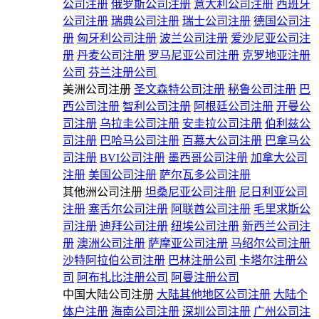
公司注册
俄罗斯公司注册
意大利公司注册
西班牙
公司注册
瑞典公司注册
瑞士公司注册
德国公司注
册
匈牙利公司注册
波兰公司注册
爱沙尼亚公司注
册
丹麦公司注册
罗马尼亚公司注册
克罗地亚注册
公司
芬兰注册公司
美洲公司注册
圣文森特公司注册
秘鲁公司注册
巴
西公司注册
智利公司注册
阿根廷公司注册
开曼公
司注册
乌拉圭公司注册
安圭拉公司注册
伯利兹公
司注册
巴哈马公司注册
百慕大公司注册
巴拿马公
司注册
BVI公司注册
墨西哥公司注册
加拿大公司
注册
美国公司注册
萨尔瓦多公司注册
其他洲公司注册
坦桑尼亚公司注册
尼日利亚公司
注册
塞舌尔公司注册
阿联酋公司注册
毛里求斯公
司注册
迪拜公司注册
纽埃公司注册
新西兰公司注
册
澳洲公司注册
萨摩亚公司注册
马绍尔公司注册
沙特阿拉伯公司注册
巴林注册公司
卡塔尔注册公
司
阿布扎比注册公司
阿曼注册公司
中国大陆公司注册
大陆其他地区公司注册
大陆个
体户注册
海南公司注册
深圳公司注册
广州公司注