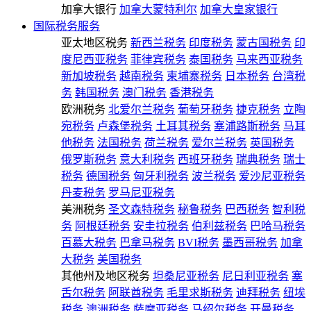
加拿大银行
加拿大蒙特利尔
加拿大皇家银行
国际税务服务
亚太地区税务
新西兰税务
印度税务
蒙古国税务
印
度尼西亚税务
菲律宾税务
泰国税务
马来西亚税务
新加坡税务
越南税务
柬埔寨税务
日本税务
台湾税
务
韩国税务
澳门税务
香港税务
欧洲税务
北爱尔兰税务
葡萄牙税务
捷克税务
立陶
宛税务
卢森堡税务
土耳其税务
塞浦路斯税务
马耳
他税务
法国税务
荷兰税务
爱尔兰税务
英国税务
俄罗斯税务
意大利税务
西班牙税务
瑞典税务
瑞士
税务
德国税务
匈牙利税务
波兰税务
爱沙尼亚税务
丹麦税务
罗马尼亚税务
美洲税务
圣文森特税务
秘鲁税务
巴西税务
智利税
务
阿根廷税务
安圭拉税务
伯利兹税务
巴哈马税务
百慕大税务
巴拿马税务
BVI税务
墨西哥税务
加拿
大税务
美国税务
其他州及地区税务
坦桑尼亚税务
尼日利亚税务
塞
舌尔税务
阿联酋税务
毛里求斯税务
迪拜税务
纽埃
税务
澳洲税务
萨摩亚税务
马绍尔税务
开曼税务