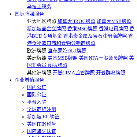
乌拉圭税务
国际牌照服务
亚太地区牌照
加拿大IIROC牌照
加拿大MSB牌照
新加坡基金会牌照
香港MSO牌照
香港电讯牌照
香
港BUD专项基金
香港贵金属及宝石注册商牌照
香
港食物遣口商和食物分销商牌照
欧洲牌照
直布罗陀DLT牌照
美洲牌照
美国MSB牌照
美国NFA一般会员牌照
美
国非会员 NFA牌照
其他洲牌照
开曼CIMA监管牌照
开曼群岛牌照
企业增值服务
国内公证
国际公证
平台入驻
全球商标注册
新加坡 EP 续签
美国ITIN税号
国际海牙认证