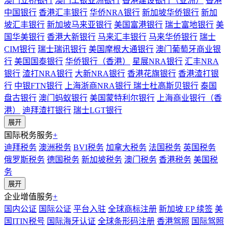
澳门立桥银行
澳门工银亚洲银行
香港建设银行（亚洲）
香港
中国银行
香港汇丰银行
华侨NRA银行
新加坡华侨银行
新加
坡汇丰银行
新加坡马来亚银行
美国富港银行
瑞士富地银行
美
国华美银行
香港大新银行
马来汇丰银行
马来华侨银行
瑞士
CIM银行
瑞士瑞讯银行
美国摩根大通银行
澳门葡萄牙商业银
行
美国国泰银行
华侨银行（香港）
星展NRA银行
汇丰NRA
银行
渣打NRA银行
大新NRA银行
香港花旗银行
香港渣打银
行
中银FTN银行
上海浙商NRA银行
瑞士杜高斯贝银行
泰国
盘古银行
澳门蚂蚁银行
美国蒙特利尔银行
上海商业银行（香
港）
迪拜渣打银行
瑞士LGT银行
展开
国际税务服务
+
迪拜税务
澳洲税务
BVI税务
加拿大税务
法国税务
英国税务
俄罗斯税务
德国税务
新加坡税务
澳门税务
香港税务
美国税
务
展开
企业增值服务
+
国内公证
国际公证
平台入驻
全球商标注册
新加坡 EP 续签
美
国ITIN税号
国际海牙认证
全球条形码注册
香港驾照
国际驾照