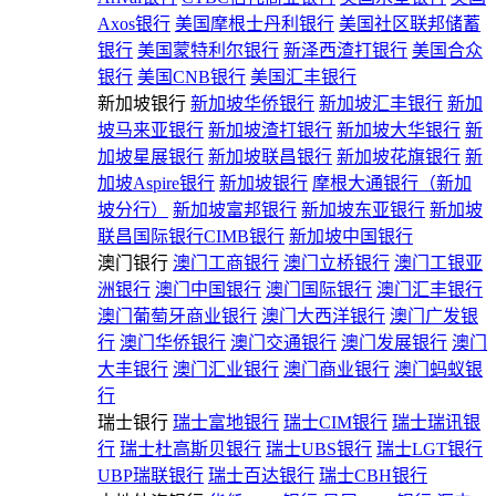
Axos银行
美国摩根士丹利银行
美国社区联邦储蓄
银行
美国蒙特利尔银行
新泽西渣打银行
美国合众
银行
美国CNB银行
美国汇丰银行
新加坡银行
新加坡华侨银行
新加坡汇丰银行
新加
坡马来亚银行
新加坡渣打银行
新加坡大华银行
新
加坡星展银行
新加坡联昌银行
新加坡花旗银行
新
加坡Aspire银行
新加坡银行
摩根大通银行（新加
坡分行）
新加坡富邦银行
新加坡东亚银行
新加坡
联昌国际银行CIMB银行
新加坡中国银行
澳门银行
澳门工商银行
澳门立桥银行
澳门工银亚
洲银行
澳门中国银行
澳门国际银行
澳门汇丰银行
澳门葡萄牙商业银行
澳门大西洋银行
澳门广发银
行
澳门华侨银行
澳门交通银行
澳门发展银行
澳门
大丰银行
澳门汇业银行
澳门商业银行
澳门蚂蚁银
行
瑞士银行
瑞士富地银行
瑞士CIM银行
瑞士瑞讯银
行
瑞士杜高斯贝银行
瑞士UBS银行
瑞士LGT银行
UBP瑞联银行
瑞士百达银行
瑞士CBH银行