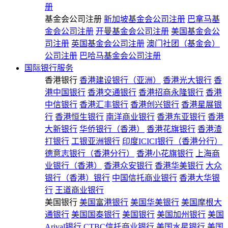
册
基金会公司注册
新加坡基金会公司注册
巴拿马基
金会公司注册
开曼基金会公司注册
美国基金会公
司注册
英国基金会公司注册
澳门社团（基金会）
公司注册
巴哈马基金会公司注册
国际银行服务
香港银行
香港建设银行（亚洲）
香港光大银行
香
港中国银行
香港交通银行
香港招商永隆银行
香港
中信银行
香港汇丰银行
香港创兴银行
香港星展银
行
香港恒生银行
南洋商业银行
香港东亚银行
香港
大新银行
华侨银行（香港）
香港花旗银行
香港渣
打银行
工银亚洲银行
印度ICICI银行（香港分行）
德意志银行（香港分行）
香港小花旗银行
上海商
业银行（香港）
香港众安银行
香港华美银行
大众
银行（香港）银行
中国信托商业银行
香港大华银
行
王道商业银行
美国银行
美国富港银行
美国华美银行
美国摩根大
通银行
美国国泰银行
美国银行
美国加州银行
美国
Arival银行
CTBC信托商业银行
美国水星银行
美国