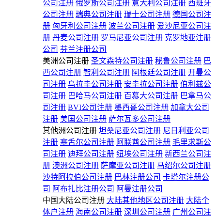
公司注册
俄罗斯公司注册
意大利公司注册
西班牙
公司注册
瑞典公司注册
瑞士公司注册
德国公司注
册
匈牙利公司注册
波兰公司注册
爱沙尼亚公司注
册
丹麦公司注册
罗马尼亚公司注册
克罗地亚注册
公司
芬兰注册公司
美洲公司注册
圣文森特公司注册
秘鲁公司注册
巴
西公司注册
智利公司注册
阿根廷公司注册
开曼公
司注册
乌拉圭公司注册
安圭拉公司注册
伯利兹公
司注册
巴哈马公司注册
百慕大公司注册
巴拿马公
司注册
BVI公司注册
墨西哥公司注册
加拿大公司
注册
美国公司注册
萨尔瓦多公司注册
其他洲公司注册
坦桑尼亚公司注册
尼日利亚公司
注册
塞舌尔公司注册
阿联酋公司注册
毛里求斯公
司注册
迪拜公司注册
纽埃公司注册
新西兰公司注
册
澳洲公司注册
萨摩亚公司注册
马绍尔公司注册
沙特阿拉伯公司注册
巴林注册公司
卡塔尔注册公
司
阿布扎比注册公司
阿曼注册公司
中国大陆公司注册
大陆其他地区公司注册
大陆个
体户注册
海南公司注册
深圳公司注册
广州公司注