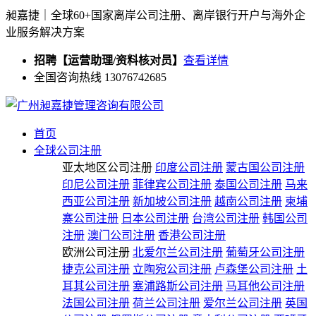
昶嘉捷｜全球60+国家离岸公司注册、离岸银行开户与海外企
业服务解决方案
招聘【运营助理/资料核对员】
查看详情
全国咨询热线 13076742685
首页
全球公司注册
亚太地区公司注册
印度公司注册
蒙古国公司注册
印尼公司注册
菲律宾公司注册
泰国公司注册
马来
西亚公司注册
新加坡公司注册
越南公司注册
柬埔
寨公司注册
日本公司注册
台湾公司注册
韩国公司
注册
澳门公司注册
香港公司注册
欧洲公司注册
北爱尔兰公司注册
葡萄牙公司注册
捷克公司注册
立陶宛公司注册
卢森堡公司注册
土
耳其公司注册
塞浦路斯公司注册
马耳他公司注册
法国公司注册
荷兰公司注册
爱尔兰公司注册
英国