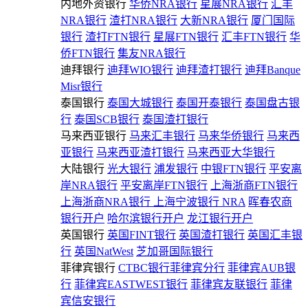
内地外资银行
华侨NRA银行
星展NRA银行
汇丰
NRA银行
渣打NRA银行
大新NRA银行
厦门国际
银行
渣打FTN银行
星展FTN银行
汇丰FTN银行
华
侨FTN银行
集友NRA银行
迪拜银行
迪拜WIO银行
迪拜渣打银行
迪拜Banque
Misr银行
泰国银行
泰国大城银行
泰国开泰银行
泰国盘古银
行
泰国SCB银行
泰国渣打银行
马来西亚银行
马来汇丰银行
马来华侨银行
马来西
亚银行
马来西亚渣打银行
马来西亚大华银行
大陆银行
光大银行
浦发银行
中银FTN银行
平安离
岸NRA银行
平安离岸FTN银行
上海浙商FTN银行
上海浙商NRA银行
上海宁波银行 NRA
晖春农商
银行开户
哈尔滨银行开户
龙江银行开户
英国银行
英国FINT银行
英国渣打银行
英国汇丰银
行
英国NatWest
芝加哥国际银行
菲律宾银行
CTBC银行菲律宾分行
菲律宾AUB银
行
菲律宾EASTWEST银行
菲律宾友联银行
菲律
宾信安银行