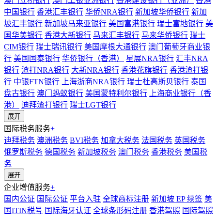
澳门立桥银行
澳门工银亚洲银行
香港建设银行（亚洲）
香港
中国银行
香港汇丰银行
华侨NRA银行
新加坡华侨银行
新加
坡汇丰银行
新加坡马来亚银行
美国富港银行
瑞士富地银行
美
国华美银行
香港大新银行
马来汇丰银行
马来华侨银行
瑞士
CIM银行
瑞士瑞讯银行
美国摩根大通银行
澳门葡萄牙商业银
行
美国国泰银行
华侨银行（香港）
星展NRA银行
汇丰NRA
银行
渣打NRA银行
大新NRA银行
香港花旗银行
香港渣打银
行
中银FTN银行
上海浙商NRA银行
瑞士杜高斯贝银行
泰国
盘古银行
澳门蚂蚁银行
美国蒙特利尔银行
上海商业银行（香
港）
迪拜渣打银行
瑞士LGT银行
展开
国际税务服务
+
迪拜税务
澳洲税务
BVI税务
加拿大税务
法国税务
英国税务
俄罗斯税务
德国税务
新加坡税务
澳门税务
香港税务
美国税
务
展开
企业增值服务
+
国内公证
国际公证
平台入驻
全球商标注册
新加坡 EP 续签
美
国ITIN税号
国际海牙认证
全球条形码注册
香港驾照
国际驾照