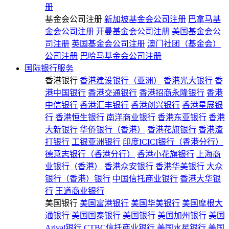
册
基金会公司注册
新加坡基金会公司注册
巴拿马基
金会公司注册
开曼基金会公司注册
美国基金会公
司注册
英国基金会公司注册
澳门社团（基金会）
公司注册
巴哈马基金会公司注册
国际银行服务
香港银行
香港建设银行（亚洲）
香港光大银行
香
港中国银行
香港交通银行
香港招商永隆银行
香港
中信银行
香港汇丰银行
香港创兴银行
香港星展银
行
香港恒生银行
南洋商业银行
香港东亚银行
香港
大新银行
华侨银行（香港）
香港花旗银行
香港渣
打银行
工银亚洲银行
印度ICICI银行（香港分行）
德意志银行（香港分行）
香港小花旗银行
上海商
业银行（香港）
香港众安银行
香港华美银行
大众
银行（香港）银行
中国信托商业银行
香港大华银
行
王道商业银行
美国银行
美国富港银行
美国华美银行
美国摩根大
通银行
美国国泰银行
美国银行
美国加州银行
美国
Arival银行
CTBC信托商业银行
美国水星银行
美国