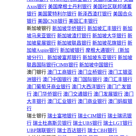
Axos银行
美国摩根士丹利银行
美国社区联邦储蓄
银行
美国蒙特利尔银行
新泽西渣打银行
美国合众
银行
美国CNB银行
美国汇丰银行
新加坡银行
新加坡华侨银行
新加坡汇丰银行
新加
坡马来亚银行
新加坡渣打银行
新加坡大华银行
新
加坡星展银行
新加坡联昌银行
新加坡花旗银行
新
加坡Aspire银行
新加坡银行
摩根大通银行（新加
坡分行）
新加坡富邦银行
新加坡东亚银行
新加坡
联昌国际银行CIMB银行
新加坡中国银行
澳门银行
澳门工商银行
澳门立桥银行
澳门工银亚
洲银行
澳门中国银行
澳门国际银行
澳门汇丰银行
澳门葡萄牙商业银行
澳门大西洋银行
澳门广发银
行
澳门华侨银行
澳门交通银行
澳门发展银行
澳门
大丰银行
澳门汇业银行
澳门商业银行
澳门蚂蚁银
行
瑞士银行
瑞士富地银行
瑞士CIM银行
瑞士瑞讯银
行
瑞士杜高斯贝银行
瑞士UBS银行
瑞士LGT银行
UBP瑞联银行
瑞士百达银行
瑞士CBH银行