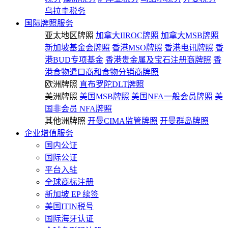
乌拉圭税务
国际牌照服务
亚太地区牌照
加拿大IIROC牌照
加拿大MSB牌照
新加坡基金会牌照
香港MSO牌照
香港电讯牌照
香
港BUD专项基金
香港贵金属及宝石注册商牌照
香
港食物遣口商和食物分销商牌照
欧洲牌照
直布罗陀DLT牌照
美洲牌照
美国MSB牌照
美国NFA一般会员牌照
美
国非会员 NFA牌照
其他洲牌照
开曼CIMA监管牌照
开曼群岛牌照
企业增值服务
国内公证
国际公证
平台入驻
全球商标注册
新加坡 EP 续签
美国ITIN税号
国际海牙认证