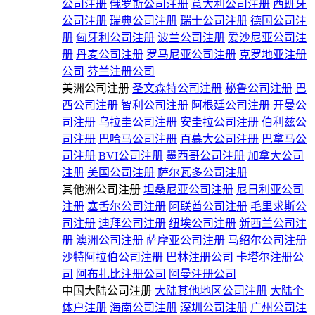
公司注册
俄罗斯公司注册
意大利公司注册
西班牙
公司注册
瑞典公司注册
瑞士公司注册
德国公司注
册
匈牙利公司注册
波兰公司注册
爱沙尼亚公司注
册
丹麦公司注册
罗马尼亚公司注册
克罗地亚注册
公司
芬兰注册公司
美洲公司注册
圣文森特公司注册
秘鲁公司注册
巴
西公司注册
智利公司注册
阿根廷公司注册
开曼公
司注册
乌拉圭公司注册
安圭拉公司注册
伯利兹公
司注册
巴哈马公司注册
百慕大公司注册
巴拿马公
司注册
BVI公司注册
墨西哥公司注册
加拿大公司
注册
美国公司注册
萨尔瓦多公司注册
其他洲公司注册
坦桑尼亚公司注册
尼日利亚公司
注册
塞舌尔公司注册
阿联酋公司注册
毛里求斯公
司注册
迪拜公司注册
纽埃公司注册
新西兰公司注
册
澳洲公司注册
萨摩亚公司注册
马绍尔公司注册
沙特阿拉伯公司注册
巴林注册公司
卡塔尔注册公
司
阿布扎比注册公司
阿曼注册公司
中国大陆公司注册
大陆其他地区公司注册
大陆个
体户注册
海南公司注册
深圳公司注册
广州公司注