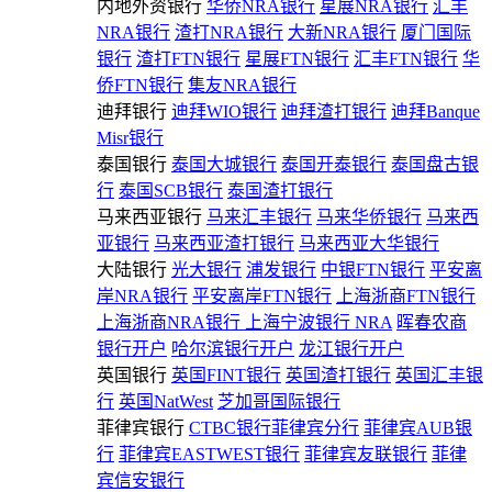
内地外资银行
华侨NRA银行
星展NRA银行
汇丰
NRA银行
渣打NRA银行
大新NRA银行
厦门国际
银行
渣打FTN银行
星展FTN银行
汇丰FTN银行
华
侨FTN银行
集友NRA银行
迪拜银行
迪拜WIO银行
迪拜渣打银行
迪拜Banque
Misr银行
泰国银行
泰国大城银行
泰国开泰银行
泰国盘古银
行
泰国SCB银行
泰国渣打银行
马来西亚银行
马来汇丰银行
马来华侨银行
马来西
亚银行
马来西亚渣打银行
马来西亚大华银行
大陆银行
光大银行
浦发银行
中银FTN银行
平安离
岸NRA银行
平安离岸FTN银行
上海浙商FTN银行
上海浙商NRA银行
上海宁波银行 NRA
晖春农商
银行开户
哈尔滨银行开户
龙江银行开户
英国银行
英国FINT银行
英国渣打银行
英国汇丰银
行
英国NatWest
芝加哥国际银行
菲律宾银行
CTBC银行菲律宾分行
菲律宾AUB银
行
菲律宾EASTWEST银行
菲律宾友联银行
菲律
宾信安银行