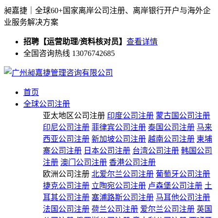
昶嘉捷｜全球60+国家离岸公司注册、离岸银行开户与海外企
业服务解决方案
招聘【运营助理/资料核对员】
查看详情
全国咨询热线 13076742685
首页
全球公司注册
亚太地区公司注册
印度公司注册
蒙古国公司注册
印尼公司注册
菲律宾公司注册
泰国公司注册
马来
西亚公司注册
新加坡公司注册
越南公司注册
柬埔
寨公司注册
日本公司注册
台湾公司注册
韩国公司
注册
澳门公司注册
香港公司注册
欧洲公司注册
北爱尔兰公司注册
葡萄牙公司注册
捷克公司注册
立陶宛公司注册
卢森堡公司注册
土
耳其公司注册
塞浦路斯公司注册
马耳他公司注册
法国公司注册
荷兰公司注册
爱尔兰公司注册
英国