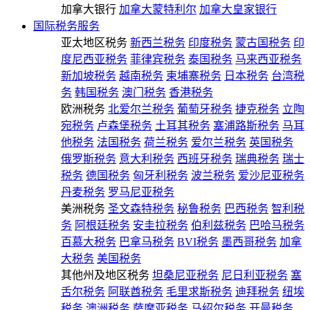
加拿大银行
加拿大蒙特利尔
加拿大皇家银行
国际税务服务
亚太地区税务
新西兰税务
印度税务
蒙古国税务
印
度尼西亚税务
菲律宾税务
泰国税务
马来西亚税务
新加坡税务
越南税务
柬埔寨税务
日本税务
台湾税
务
韩国税务
澳门税务
香港税务
欧洲税务
北爱尔兰税务
葡萄牙税务
捷克税务
立陶
宛税务
卢森堡税务
土耳其税务
塞浦路斯税务
马耳
他税务
法国税务
荷兰税务
爱尔兰税务
英国税务
俄罗斯税务
意大利税务
西班牙税务
瑞典税务
瑞士
税务
德国税务
匈牙利税务
波兰税务
爱沙尼亚税务
丹麦税务
罗马尼亚税务
美洲税务
圣文森特税务
秘鲁税务
巴西税务
智利税
务
阿根廷税务
安圭拉税务
伯利兹税务
巴哈马税务
百慕大税务
巴拿马税务
BVI税务
墨西哥税务
加拿
大税务
美国税务
其他州及地区税务
坦桑尼亚税务
尼日利亚税务
塞
舌尔税务
阿联酋税务
毛里求斯税务
迪拜税务
纽埃
税务
澳洲税务
萨摩亚税务
马绍尔税务
开曼税务