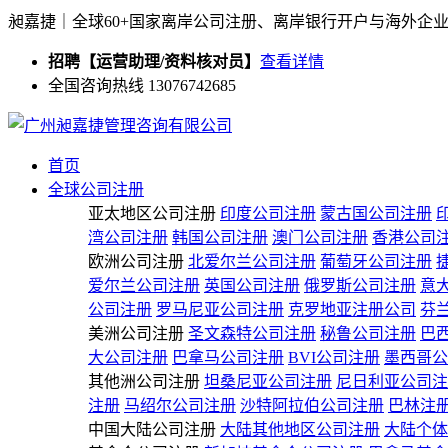
昶嘉捷｜全球60+国家离岸公司注册、离岸银行开户与海外企
招聘【运营助理/资料核对员】
查看详情
全国咨询热线 13076742685
首页
全球公司注册
亚太地区公司注册
印度公司注册
蒙古国公司注册
湾公司注册
韩国公司注册
澳门公司注册
香港公司
欧洲公司注册
北爱尔兰公司注册
葡萄牙公司注册
爱尔兰公司注册
英国公司注册
俄罗斯公司注册
意
公司注册
罗马尼亚公司注册
克罗地亚注册公司
芬
美洲公司注册
圣文森特公司注册
秘鲁公司注册
巴
大公司注册
巴拿马公司注册
BVI公司注册
墨西哥公
其他洲公司注册
坦桑尼亚公司注册
尼日利亚公司注
注册
马绍尔公司注册
沙特阿拉伯公司注册
巴林注
中国大陆公司注册
大陆其他地区公司注册
大陆个体