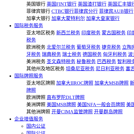
英国银行
英国FINT银行
英国渣打银行
英国汇丰银
菲律宾银行
CTBC银行菲律宾分行
菲律宾AUB银行
加拿大银行
加拿大蒙特利尔
加拿大皇家银行
国际税务服务
亚太地区税务
新西兰税务
印度税务
蒙古国税务
印
税务
欧洲税务
北爱尔兰税务
葡萄牙税务
捷克税务
立陶
牙税务
瑞典税务
瑞士税务
德国税务
匈牙利税务
波
美洲税务
圣文森特税务
秘鲁税务
巴西税务
智利税
其他州及地区税务
坦桑尼亚税务
尼日利亚税务
塞
国际牌照服务
亚太地区牌照
加拿大IIROC牌照
加拿大MSB牌照
牌照
欧洲牌照
直布罗陀DLT牌照
美洲牌照
美国MSB牌照
美国NFA一般会员牌照
美
其他洲牌照
开曼CIMA监管牌照
开曼群岛牌照
企业增值服务
国内公证
国际公证