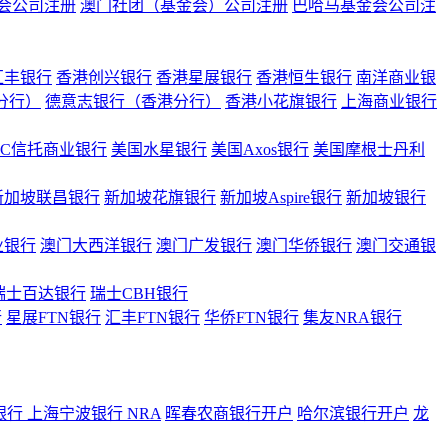
会公司注册
澳门社团（基金会）公司注册
巴哈马基金会公司注
汇丰银行
香港创兴银行
香港星展银行
香港恒生银行
南洋商业银
港分行）
德意志银行（香港分行）
香港小花旗银行
上海商业银行
BC信托商业银行
美国水星银行
美国Axos银行
美国摩根士丹利
新加坡联昌银行
新加坡花旗银行
新加坡Aspire银行
新加坡银行
业银行
澳门大西洋银行
澳门广发银行
澳门华侨银行
澳门交通银
瑞士百达银行
瑞士CBH银行
行
星展FTN银行
汇丰FTN银行
华侨FTN银行
集友NRA银行
银行
上海宁波银行 NRA
晖春农商银行开户
哈尔滨银行开户
龙