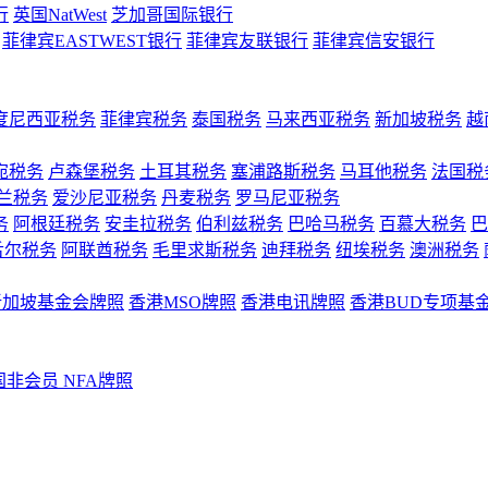
行
英国NatWest
芝加哥国际银行
菲律宾EASTWEST银行
菲律宾友联银行
菲律宾信安银行
度尼西亚税务
菲律宾税务
泰国税务
马来西亚税务
新加坡税务
越
宛税务
卢森堡税务
土耳其税务
塞浦路斯税务
马耳他税务
法国税
兰税务
爱沙尼亚税务
丹麦税务
罗马尼亚税务
务
阿根廷税务
安圭拉税务
伯利兹税务
巴哈马税务
百慕大税务
巴
舌尔税务
阿联酋税务
毛里求斯税务
迪拜税务
纽埃税务
澳洲税务
新加坡基金会牌照
香港MSO牌照
香港电讯牌照
香港BUD专项基
国非会员 NFA牌照