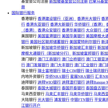
基金会公司注册
新加坡基金会公司注册
巴拿马基金
册
国际银行服务
香港银行
香港建设银行（亚洲）
香港光大银行
香
行
香港东亚银行
香港大新银行
华侨银行（香港）
（香港）
香港众安银行
香港华美银行
大众银行（
美国银行
美国富港银行
美国华美银行
美国摩根大
银行
美国社区联邦储蓄银行
美国蒙特利尔银行
新
新加坡银行
新加坡华侨银行
新加坡汇丰银行
新加
摩根大通银行（新加坡分行）
新加坡富邦银行
新加
澳门银行
澳门工商银行
澳门立桥银行
澳门工银亚
行
澳门发展银行
澳门大丰银行
澳门汇业银行
澳门
瑞士银行
瑞士富地银行
瑞士CIM银行
瑞士瑞讯银
内地外资银行
华侨NRA银行
星展NRA银行
汇丰N
迪拜银行
迪拜WIO银行
迪拜渣打银行
迪拜Banque 
泰国银行
泰国大城银行
泰国开泰银行
泰国盘古银
马来西亚银行
马来汇丰银行
马来华侨银行
马来西
大陆银行
光大银行
浦发银行
中银FTN银行
平安离
江银行开户