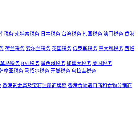
南税务
柬埔寨税务
日本税务
台湾税务
韩国税务
澳门税务
香港
务
荷兰税务
爱尔兰税务
英国税务
俄罗斯税务
意大利税务
西班
拿马税务
BVI税务
墨西哥税务
加拿大税务
美国税务
萨摩亚税务
马绍尔税务
开曼税务
乌拉圭税务
金
香港贵金属及宝石注册商牌照
香港食物遣口商和食物分销商