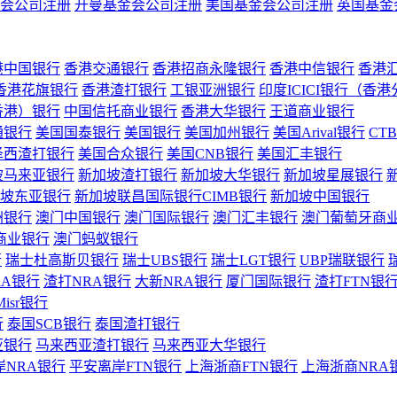
会公司注册
开曼基金会公司注册
美国基金会公司注册
英国基金
港中国银行
香港交通银行
香港招商永隆银行
香港中信银行
香港
香港花旗银行
香港渣打银行
工银亚洲银行
印度ICICI银行（香
香港）银行
中国信托商业银行
香港大华银行
王道商业银行
通银行
美国国泰银行
美国银行
美国加州银行
美国Arival银行
CT
泽西渣打银行
美国合众银行
美国CNB银行
美国汇丰银行
坡马来亚银行
新加坡渣打银行
新加坡大华银行
新加坡星展银行
坡东亚银行
新加坡联昌国际银行CIMB银行
新加坡中国银行
洲银行
澳门中国银行
澳门国际银行
澳门汇丰银行
澳门葡萄牙商
商业银行
澳门蚂蚁银行
行
瑞士杜高斯贝银行
瑞士UBS银行
瑞士LGT银行
UBP瑞联银行
RA银行
渣打NRA银行
大新NRA银行
厦门国际银行
渣打FTN银
Misr银行
行
泰国SCB银行
泰国渣打银行
亚银行
马来西亚渣打银行
马来西亚大华银行
岸NRA银行
平安离岸FTN银行
上海浙商FTN银行
上海浙商NRA