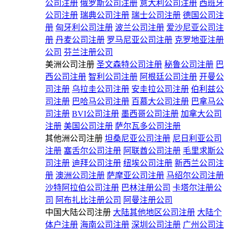
公司注册
俄罗斯公司注册
意大利公司注册
西班牙
公司注册
瑞典公司注册
瑞士公司注册
德国公司注
册
匈牙利公司注册
波兰公司注册
爱沙尼亚公司注
册
丹麦公司注册
罗马尼亚公司注册
克罗地亚注册
公司
芬兰注册公司
美洲公司注册
圣文森特公司注册
秘鲁公司注册
巴
西公司注册
智利公司注册
阿根廷公司注册
开曼公
司注册
乌拉圭公司注册
安圭拉公司注册
伯利兹公
司注册
巴哈马公司注册
百慕大公司注册
巴拿马公
司注册
BVI公司注册
墨西哥公司注册
加拿大公司
注册
美国公司注册
萨尔瓦多公司注册
其他洲公司注册
坦桑尼亚公司注册
尼日利亚公司
注册
塞舌尔公司注册
阿联酋公司注册
毛里求斯公
司注册
迪拜公司注册
纽埃公司注册
新西兰公司注
册
澳洲公司注册
萨摩亚公司注册
马绍尔公司注册
沙特阿拉伯公司注册
巴林注册公司
卡塔尔注册公
司
阿布扎比注册公司
阿曼注册公司
中国大陆公司注册
大陆其他地区公司注册
大陆个
体户注册
海南公司注册
深圳公司注册
广州公司注