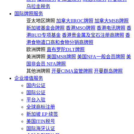
乌拉圭税务
国际牌照服务
亚太地区牌照
加拿大IIROC牌照
加拿大MSB牌照
新加坡基金会牌照
香港MSO牌照
香港电讯牌照
香
港BUD专项基金
香港贵金属及宝石注册商牌照
香
港食物遣口商和食物分销商牌照
欧洲牌照
直布罗陀DLT牌照
美洲牌照
美国MSB牌照
美国NFA一般会员牌照
美
国非会员 NFA牌照
其他洲牌照
开曼CIMA监管牌照
开曼群岛牌照
企业增值服务
国内公证
国际公证
平台入驻
全球商标注册
新加坡 EP 续签
美国ITIN税号
国际海牙认证