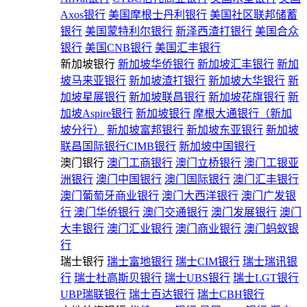
Axos银行
美国摩根士丹利银行
美国社区联邦储蓄
银行
美国蒙特利尔银行
新泽西渣打银行
美国合众
银行
美国CNB银行
美国汇丰银行
新加坡银行
新加坡华侨银行
新加坡汇丰银行
新加
坡马来亚银行
新加坡渣打银行
新加坡大华银行
新
加坡星展银行
新加坡联昌银行
新加坡花旗银行
新
加坡Aspire银行
新加坡银行
摩根大通银行（新加
坡分行）
新加坡富邦银行
新加坡东亚银行
新加坡
联昌国际银行CIMB银行
新加坡中国银行
澳门银行
澳门工商银行
澳门立桥银行
澳门工银亚
洲银行
澳门中国银行
澳门国际银行
澳门汇丰银行
澳门葡萄牙商业银行
澳门大西洋银行
澳门广发银
行
澳门华侨银行
澳门交通银行
澳门发展银行
澳门
大丰银行
澳门汇业银行
澳门商业银行
澳门蚂蚁银
行
瑞士银行
瑞士富地银行
瑞士CIM银行
瑞士瑞讯银
行
瑞士杜高斯贝银行
瑞士UBS银行
瑞士LGT银行
UBP瑞联银行
瑞士百达银行
瑞士CBH银行