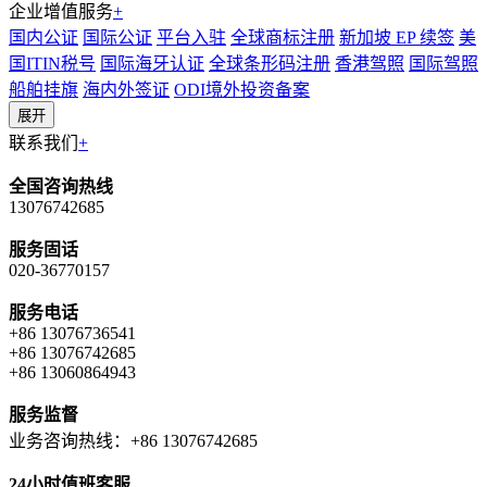
企业增值服务
+
国内公证
国际公证
平台入驻
全球商标注册
新加坡 EP 续签
美
国ITIN税号
国际海牙认证
全球条形码注册
香港驾照
国际驾照
船舶挂旗
海内外签证
ODI境外投资备案
展开
联系我们
+
全国咨询热线
13076742685
服务固话
020-36770157
服务电话
+86 13076736541
+86 13076742685
+86 13060864943
服务监督
业务咨询热线：+86 13076742685
24小时值班客服