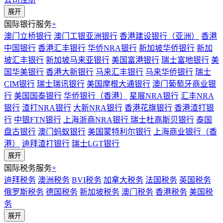
展开
国际银行服务
+
澳门立桥银行
澳门工银亚洲银行
香港建设银行（亚洲）
香港
中国银行
香港汇丰银行
华侨NRA银行
新加坡华侨银行
新加
坡汇丰银行
新加坡马来亚银行
美国富港银行
瑞士富地银行
美
国华美银行
香港大新银行
马来汇丰银行
马来华侨银行
瑞士
CIM银行
瑞士瑞讯银行
美国摩根大通银行
澳门葡萄牙商业银
行
美国国泰银行
华侨银行（香港）
星展NRA银行
汇丰NRA
银行
渣打NRA银行
大新NRA银行
香港花旗银行
香港渣打银
行
中银FTN银行
上海浙商NRA银行
瑞士杜高斯贝银行
泰国
盘古银行
澳门蚂蚁银行
美国蒙特利尔银行
上海商业银行（香
港）
迪拜渣打银行
瑞士LGT银行
展开
国际税务服务
+
迪拜税务
澳洲税务
BVI税务
加拿大税务
法国税务
英国税务
俄罗斯税务
德国税务
新加坡税务
澳门税务
香港税务
美国税
务
展开