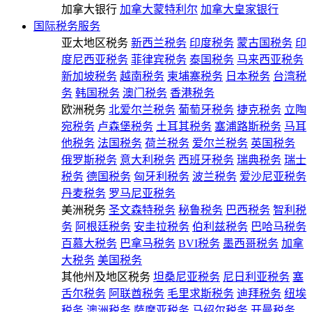
加拿大银行
加拿大蒙特利尔
加拿大皇家银行
国际税务服务
亚太地区税务
新西兰税务
印度税务
蒙古国税务
印
度尼西亚税务
菲律宾税务
泰国税务
马来西亚税务
新加坡税务
越南税务
柬埔寨税务
日本税务
台湾税
务
韩国税务
澳门税务
香港税务
欧洲税务
北爱尔兰税务
葡萄牙税务
捷克税务
立陶
宛税务
卢森堡税务
土耳其税务
塞浦路斯税务
马耳
他税务
法国税务
荷兰税务
爱尔兰税务
英国税务
俄罗斯税务
意大利税务
西班牙税务
瑞典税务
瑞士
税务
德国税务
匈牙利税务
波兰税务
爱沙尼亚税务
丹麦税务
罗马尼亚税务
美洲税务
圣文森特税务
秘鲁税务
巴西税务
智利税
务
阿根廷税务
安圭拉税务
伯利兹税务
巴哈马税务
百慕大税务
巴拿马税务
BVI税务
墨西哥税务
加拿
大税务
美国税务
其他州及地区税务
坦桑尼亚税务
尼日利亚税务
塞
舌尔税务
阿联酋税务
毛里求斯税务
迪拜税务
纽埃
税务
澳洲税务
萨摩亚税务
马绍尔税务
开曼税务