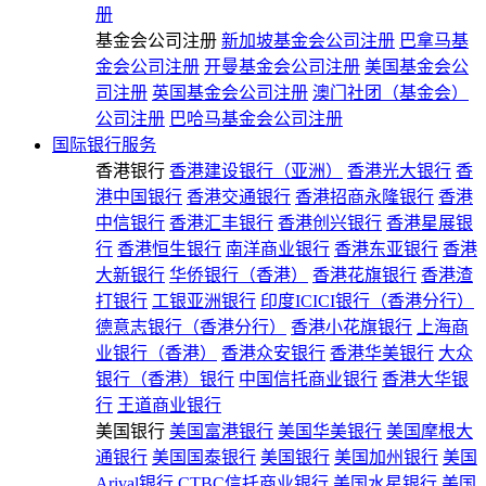
册
基金会公司注册
新加坡基金会公司注册
巴拿马基
金会公司注册
开曼基金会公司注册
美国基金会公
司注册
英国基金会公司注册
澳门社团（基金会）
公司注册
巴哈马基金会公司注册
国际银行服务
香港银行
香港建设银行（亚洲）
香港光大银行
香
港中国银行
香港交通银行
香港招商永隆银行
香港
中信银行
香港汇丰银行
香港创兴银行
香港星展银
行
香港恒生银行
南洋商业银行
香港东亚银行
香港
大新银行
华侨银行（香港）
香港花旗银行
香港渣
打银行
工银亚洲银行
印度ICICI银行（香港分行）
德意志银行（香港分行）
香港小花旗银行
上海商
业银行（香港）
香港众安银行
香港华美银行
大众
银行（香港）银行
中国信托商业银行
香港大华银
行
王道商业银行
美国银行
美国富港银行
美国华美银行
美国摩根大
通银行
美国国泰银行
美国银行
美国加州银行
美国
Arival银行
CTBC信托商业银行
美国水星银行
美国