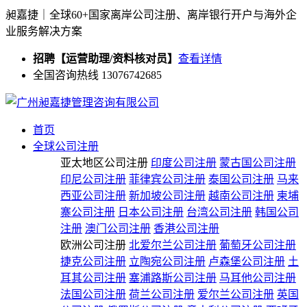
昶嘉捷｜全球60+国家离岸公司注册、离岸银行开户与海外企
业服务解决方案
招聘【运营助理/资料核对员】
查看详情
全国咨询热线 13076742685
首页
全球公司注册
亚太地区公司注册
印度公司注册
蒙古国公司注册
印尼公司注册
菲律宾公司注册
泰国公司注册
马来
西亚公司注册
新加坡公司注册
越南公司注册
柬埔
寨公司注册
日本公司注册
台湾公司注册
韩国公司
注册
澳门公司注册
香港公司注册
欧洲公司注册
北爱尔兰公司注册
葡萄牙公司注册
捷克公司注册
立陶宛公司注册
卢森堡公司注册
土
耳其公司注册
塞浦路斯公司注册
马耳他公司注册
法国公司注册
荷兰公司注册
爱尔兰公司注册
英国