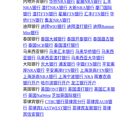
内地外资银行
华侨NRA银行
星展NRA银行
汇丰
NRA银行
渣打NRA银行
大新NRA银行
厦门国际
银行
渣打FTN银行
星展FTN银行
汇丰FTN银行
华
侨FTN银行
集友NRA银行
迪拜银行
迪拜WIO银行
迪拜渣打银行
迪拜Banque
Misr银行
泰国银行
泰国大城银行
泰国开泰银行
泰国盘古银
行
泰国SCB银行
泰国渣打银行
马来西亚银行
马来汇丰银行
马来华侨银行
马来西
亚银行
马来西亚渣打银行
马来西亚大华银行
大陆银行
光大银行
浦发银行
中银FTN银行
平安离
岸NRA银行
平安离岸FTN银行
上海浙商FTN银行
上海浙商NRA银行
上海宁波银行 NRA
晖春农商
银行开户
哈尔滨银行开户
龙江银行开户
英国银行
英国FINT银行
英国渣打银行
英国汇丰银
行
英国NatWest
芝加哥国际银行
菲律宾银行
CTBC银行菲律宾分行
菲律宾AUB银
行
菲律宾EASTWEST银行
菲律宾友联银行
菲律
宾信安银行