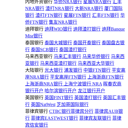
内地外资银行
华侨NRA银行
星展NRA银行
汇丰
NRA银行
渣打NRA银行
大新NRA银行
厦门国际
银行
渣打FTN银行
星展FTN银行
汇丰FTN银行
华
侨FTN银行
集友NRA银行
迪拜银行
迪拜WIO银行
迪拜渣打银行
迪拜Banque
Misr银行
泰国银行
泰国大城银行
泰国开泰银行
泰国盘古银
行
泰国SCB银行
泰国渣打银行
马来西亚银行
马来汇丰银行
马来华侨银行
马来西
亚银行
马来西亚渣打银行
马来西亚大华银行
大陆银行
光大银行
浦发银行
中银FTN银行
平安离
岸NRA银行
平安离岸FTN银行
上海浙商FTN银行
上海浙商NRA银行
上海宁波银行 NRA
晖春农商
银行开户
哈尔滨银行开户
龙江银行开户
英国银行
英国FINT银行
英国渣打银行
英国汇丰银
行
英国NatWest
芝加哥国际银行
菲律宾银行
CTBC银行菲律宾分行
菲律宾AUB银
行
菲律宾EASTWEST银行
菲律宾友联银行
菲律
宾信安银行