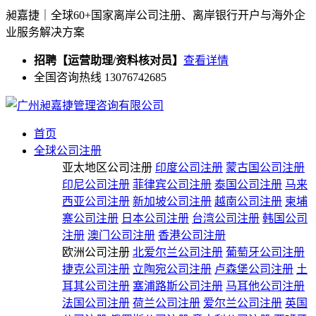
昶嘉捷｜全球60+国家离岸公司注册、离岸银行开户与海外企
业服务解决方案
招聘【运营助理/资料核对员】
查看详情
全国咨询热线 13076742685
首页
全球公司注册
亚太地区公司注册
印度公司注册
蒙古国公司注册
印尼公司注册
菲律宾公司注册
泰国公司注册
马来
西亚公司注册
新加坡公司注册
越南公司注册
柬埔
寨公司注册
日本公司注册
台湾公司注册
韩国公司
注册
澳门公司注册
香港公司注册
欧洲公司注册
北爱尔兰公司注册
葡萄牙公司注册
捷克公司注册
立陶宛公司注册
卢森堡公司注册
土
耳其公司注册
塞浦路斯公司注册
马耳他公司注册
法国公司注册
荷兰公司注册
爱尔兰公司注册
英国