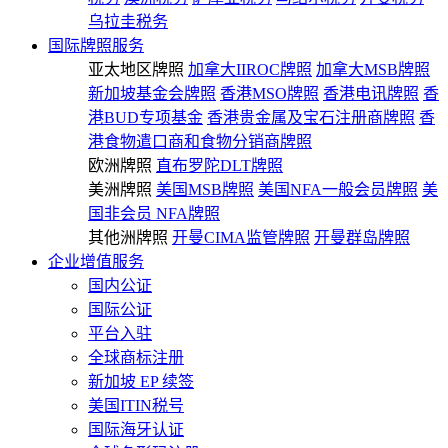
乌拉圭税务
国际牌照服务
亚太地区牌照
加拿大IIROC牌照
加拿大MSB牌照
新加坡基金会牌照
香港MSO牌照
香港电讯牌照
香
港BUD专项基金
香港贵金属及宝石注册商牌照
香
港食物遣口商和食物分销商牌照
欧洲牌照
直布罗陀DLT牌照
美洲牌照
美国MSB牌照
美国NFA一般会员牌照
美
国非会员 NFA牌照
其他洲牌照
开曼CIMA监管牌照
开曼群岛牌照
企业增值服务
国内公证
国际公证
平台入驻
全球商标注册
新加坡 EP 续签
美国ITIN税号
国际海牙认证