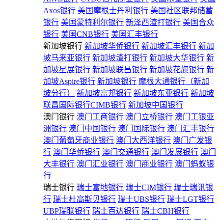
Axos银行
美国摩根士丹利银行
美国社区联邦储蓄
银行
美国蒙特利尔银行
新泽西渣打银行
美国合众
银行
美国CNB银行
美国汇丰银行
新加坡银行
新加坡华侨银行
新加坡汇丰银行
新加
坡马来亚银行
新加坡渣打银行
新加坡大华银行
新
加坡星展银行
新加坡联昌银行
新加坡花旗银行
新
加坡Aspire银行
新加坡银行
摩根大通银行（新加
坡分行）
新加坡富邦银行
新加坡东亚银行
新加坡
联昌国际银行CIMB银行
新加坡中国银行
澳门银行
澳门工商银行
澳门立桥银行
澳门工银亚
洲银行
澳门中国银行
澳门国际银行
澳门汇丰银行
澳门葡萄牙商业银行
澳门大西洋银行
澳门广发银
行
澳门华侨银行
澳门交通银行
澳门发展银行
澳门
大丰银行
澳门汇业银行
澳门商业银行
澳门蚂蚁银
行
瑞士银行
瑞士富地银行
瑞士CIM银行
瑞士瑞讯银
行
瑞士杜高斯贝银行
瑞士UBS银行
瑞士LGT银行
UBP瑞联银行
瑞士百达银行
瑞士CBH银行