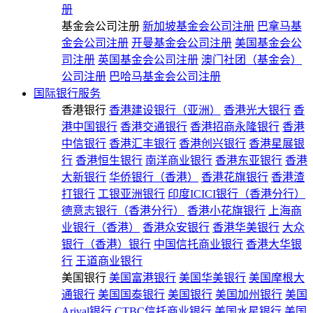
册
基金会公司注册
新加坡基金会公司注册
巴拿马基
金会公司注册
开曼基金会公司注册
美国基金会公
司注册
英国基金会公司注册
澳门社团（基金会）
公司注册
巴哈马基金会公司注册
国际银行服务
香港银行
香港建设银行（亚洲）
香港光大银行
香
港中国银行
香港交通银行
香港招商永隆银行
香港
中信银行
香港汇丰银行
香港创兴银行
香港星展银
行
香港恒生银行
南洋商业银行
香港东亚银行
香港
大新银行
华侨银行（香港）
香港花旗银行
香港渣
打银行
工银亚洲银行
印度ICICI银行（香港分行）
德意志银行（香港分行）
香港小花旗银行
上海商
业银行（香港）
香港众安银行
香港华美银行
大众
银行（香港）银行
中国信托商业银行
香港大华银
行
王道商业银行
美国银行
美国富港银行
美国华美银行
美国摩根大
通银行
美国国泰银行
美国银行
美国加州银行
美国
Arival银行
CTBC信托商业银行
美国水星银行
美国