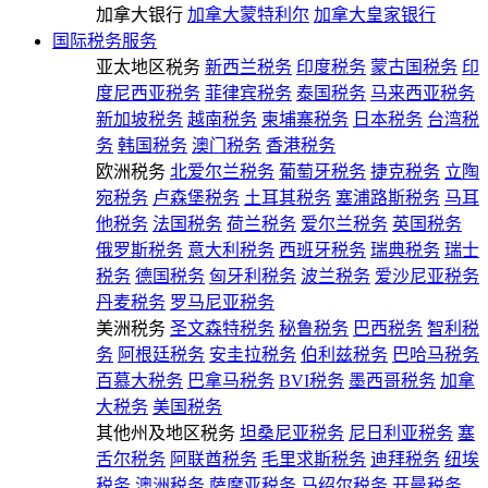
加拿大银行
加拿大蒙特利尔
加拿大皇家银行
国际税务服务
亚太地区税务
新西兰税务
印度税务
蒙古国税务
印
度尼西亚税务
菲律宾税务
泰国税务
马来西亚税务
新加坡税务
越南税务
柬埔寨税务
日本税务
台湾税
务
韩国税务
澳门税务
香港税务
欧洲税务
北爱尔兰税务
葡萄牙税务
捷克税务
立陶
宛税务
卢森堡税务
土耳其税务
塞浦路斯税务
马耳
他税务
法国税务
荷兰税务
爱尔兰税务
英国税务
俄罗斯税务
意大利税务
西班牙税务
瑞典税务
瑞士
税务
德国税务
匈牙利税务
波兰税务
爱沙尼亚税务
丹麦税务
罗马尼亚税务
美洲税务
圣文森特税务
秘鲁税务
巴西税务
智利税
务
阿根廷税务
安圭拉税务
伯利兹税务
巴哈马税务
百慕大税务
巴拿马税务
BVI税务
墨西哥税务
加拿
大税务
美国税务
其他州及地区税务
坦桑尼亚税务
尼日利亚税务
塞
舌尔税务
阿联酋税务
毛里求斯税务
迪拜税务
纽埃
税务
澳洲税务
萨摩亚税务
马绍尔税务
开曼税务