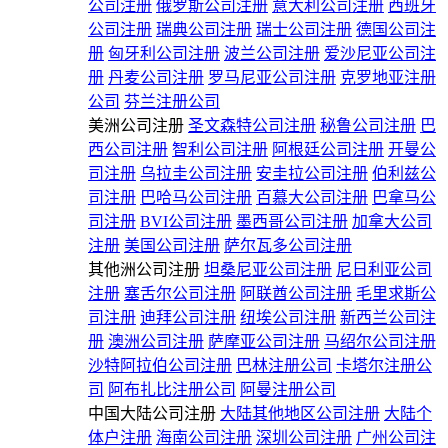
公司注册
俄罗斯公司注册
意大利公司注册
西班牙
公司注册
瑞典公司注册
瑞士公司注册
德国公司注
册
匈牙利公司注册
波兰公司注册
爱沙尼亚公司注
册
丹麦公司注册
罗马尼亚公司注册
克罗地亚注册
公司
芬兰注册公司
美洲公司注册
圣文森特公司注册
秘鲁公司注册
巴
西公司注册
智利公司注册
阿根廷公司注册
开曼公
司注册
乌拉圭公司注册
安圭拉公司注册
伯利兹公
司注册
巴哈马公司注册
百慕大公司注册
巴拿马公
司注册
BVI公司注册
墨西哥公司注册
加拿大公司
注册
美国公司注册
萨尔瓦多公司注册
其他洲公司注册
坦桑尼亚公司注册
尼日利亚公司
注册
塞舌尔公司注册
阿联酋公司注册
毛里求斯公
司注册
迪拜公司注册
纽埃公司注册
新西兰公司注
册
澳洲公司注册
萨摩亚公司注册
马绍尔公司注册
沙特阿拉伯公司注册
巴林注册公司
卡塔尔注册公
司
阿布扎比注册公司
阿曼注册公司
中国大陆公司注册
大陆其他地区公司注册
大陆个
体户注册
海南公司注册
深圳公司注册
广州公司注