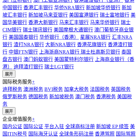
澳门立桥银行
澳门工银亚洲银行
香港建设银行（亚洲）
香港
中国银行
香港汇丰银行
华侨NRA银行
新加坡华侨银行
新加
坡汇丰银行
新加坡马来亚银行
美国富港银行
瑞士富地银行
美
国华美银行
香港大新银行
马来汇丰银行
马来华侨银行
瑞士
CIM银行
瑞士瑞讯银行
美国摩根大通银行
澳门葡萄牙商业银
行
美国国泰银行
华侨银行（香港）
星展NRA银行
汇丰NRA
银行
渣打NRA银行
大新NRA银行
香港花旗银行
香港渣打银
行
中银FTN银行
上海浙商NRA银行
瑞士杜高斯贝银行
泰国
盘古银行
澳门蚂蚁银行
美国蒙特利尔银行
上海商业银行（香
港）
迪拜渣打银行
瑞士LGT银行
展开
国际税务服务
+
迪拜税务
澳洲税务
BVI税务
加拿大税务
法国税务
英国税务
俄罗斯税务
德国税务
新加坡税务
澳门税务
香港税务
美国税
务
展开
企业增值服务
+
国内公证
国际公证
平台入驻
全球商标注册
新加坡 EP 续签
美
国ITIN税号
国际海牙认证
全球条形码注册
香港驾照
国际驾照