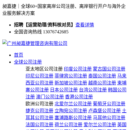
昶嘉捷｜全球60+国家离岸公司注册、离岸银行开户与海外企
业服务解决方案
招聘【运营助理/资料核对员】
查看详情
全国咨询热线 13076742685
首页
全球公司注册
亚太地区公司注册
印度公司注册
蒙古国公司注册
印尼公司注册
菲律宾公司注册
泰国公司注册
马来
西亚公司注册
新加坡公司注册
越南公司注册
柬埔
寨公司注册
日本公司注册
台湾公司注册
韩国公司
注册
澳门公司注册
香港公司注册
欧洲公司注册
北爱尔兰公司注册
葡萄牙公司注册
捷克公司注册
立陶宛公司注册
卢森堡公司注册
土
耳其公司注册
塞浦路斯公司注册
马耳他公司注册
法国公司注册
荷兰公司注册
爱尔兰公司注册
英国