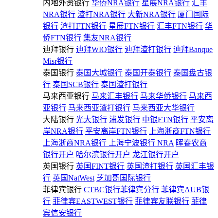
内地外资银行
华侨NRA银行
星展NRA银行
汇丰
NRA银行
渣打NRA银行
大新NRA银行
厦门国际
银行
渣打FTN银行
星展FTN银行
汇丰FTN银行
华
侨FTN银行
集友NRA银行
迪拜银行
迪拜WIO银行
迪拜渣打银行
迪拜Banque
Misr银行
泰国银行
泰国大城银行
泰国开泰银行
泰国盘古银
行
泰国SCB银行
泰国渣打银行
马来西亚银行
马来汇丰银行
马来华侨银行
马来西
亚银行
马来西亚渣打银行
马来西亚大华银行
大陆银行
光大银行
浦发银行
中银FTN银行
平安离
岸NRA银行
平安离岸FTN银行
上海浙商FTN银行
上海浙商NRA银行
上海宁波银行 NRA
晖春农商
银行开户
哈尔滨银行开户
龙江银行开户
英国银行
英国FINT银行
英国渣打银行
英国汇丰银
行
英国NatWest
芝加哥国际银行
菲律宾银行
CTBC银行菲律宾分行
菲律宾AUB银
行
菲律宾EASTWEST银行
菲律宾友联银行
菲律
宾信安银行