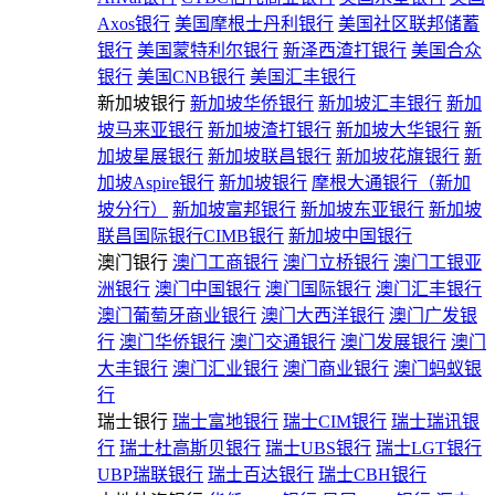
Axos银行
美国摩根士丹利银行
美国社区联邦储蓄
银行
美国蒙特利尔银行
新泽西渣打银行
美国合众
银行
美国CNB银行
美国汇丰银行
新加坡银行
新加坡华侨银行
新加坡汇丰银行
新加
坡马来亚银行
新加坡渣打银行
新加坡大华银行
新
加坡星展银行
新加坡联昌银行
新加坡花旗银行
新
加坡Aspire银行
新加坡银行
摩根大通银行（新加
坡分行）
新加坡富邦银行
新加坡东亚银行
新加坡
联昌国际银行CIMB银行
新加坡中国银行
澳门银行
澳门工商银行
澳门立桥银行
澳门工银亚
洲银行
澳门中国银行
澳门国际银行
澳门汇丰银行
澳门葡萄牙商业银行
澳门大西洋银行
澳门广发银
行
澳门华侨银行
澳门交通银行
澳门发展银行
澳门
大丰银行
澳门汇业银行
澳门商业银行
澳门蚂蚁银
行
瑞士银行
瑞士富地银行
瑞士CIM银行
瑞士瑞讯银
行
瑞士杜高斯贝银行
瑞士UBS银行
瑞士LGT银行
UBP瑞联银行
瑞士百达银行
瑞士CBH银行