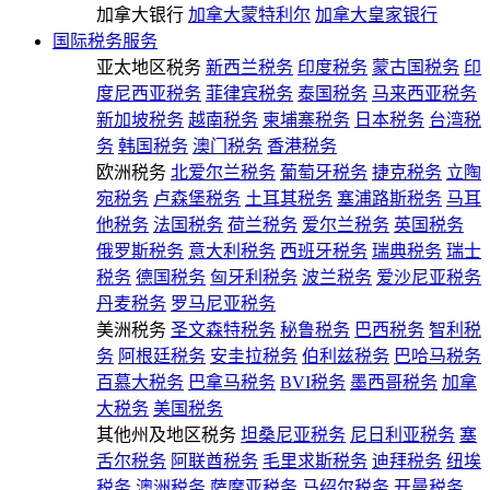
加拿大银行
加拿大蒙特利尔
加拿大皇家银行
国际税务服务
亚太地区税务
新西兰税务
印度税务
蒙古国税务
印
度尼西亚税务
菲律宾税务
泰国税务
马来西亚税务
新加坡税务
越南税务
柬埔寨税务
日本税务
台湾税
务
韩国税务
澳门税务
香港税务
欧洲税务
北爱尔兰税务
葡萄牙税务
捷克税务
立陶
宛税务
卢森堡税务
土耳其税务
塞浦路斯税务
马耳
他税务
法国税务
荷兰税务
爱尔兰税务
英国税务
俄罗斯税务
意大利税务
西班牙税务
瑞典税务
瑞士
税务
德国税务
匈牙利税务
波兰税务
爱沙尼亚税务
丹麦税务
罗马尼亚税务
美洲税务
圣文森特税务
秘鲁税务
巴西税务
智利税
务
阿根廷税务
安圭拉税务
伯利兹税务
巴哈马税务
百慕大税务
巴拿马税务
BVI税务
墨西哥税务
加拿
大税务
美国税务
其他州及地区税务
坦桑尼亚税务
尼日利亚税务
塞
舌尔税务
阿联酋税务
毛里求斯税务
迪拜税务
纽埃
税务
澳洲税务
萨摩亚税务
马绍尔税务
开曼税务