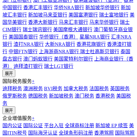
澳门立桥银行
澳门工银亚洲银行
香港建设银行（亚洲）
香港
中国银行
香港汇丰银行
华侨NRA银行
新加坡华侨银行
新加
坡汇丰银行
新加坡马来亚银行
美国富港银行
瑞士富地银行
美
国华美银行
香港大新银行
马来汇丰银行
马来华侨银行
瑞士
CIM银行
瑞士瑞讯银行
美国摩根大通银行
澳门葡萄牙商业银
行
美国国泰银行
华侨银行（香港）
星展NRA银行
汇丰NRA
银行
渣打NRA银行
大新NRA银行
香港花旗银行
香港渣打银
行
中银FTN银行
上海浙商NRA银行
瑞士杜高斯贝银行
泰国
盘古银行
澳门蚂蚁银行
美国蒙特利尔银行
上海商业银行（香
港）
迪拜渣打银行
瑞士LGT银行
展开
国际税务服务
+
迪拜税务
澳洲税务
BVI税务
加拿大税务
法国税务
英国税务
俄罗斯税务
德国税务
新加坡税务
澳门税务
香港税务
美国税
务
展开
企业增值服务
+
国内公证
国际公证
平台入驻
全球商标注册
新加坡 EP 续签
美
国ITIN税号
国际海牙认证
全球条形码注册
香港驾照
国际驾照