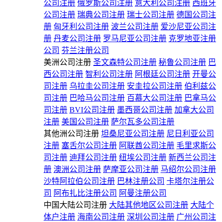
公司注册
俄罗斯公司注册
意大利公司注册
西班牙
公司注册
瑞典公司注册
瑞士公司注册
德国公司注
册
匈牙利公司注册
波兰公司注册
爱沙尼亚公司注
册
丹麦公司注册
罗马尼亚公司注册
克罗地亚注册
公司
芬兰注册公司
美洲公司注册
圣文森特公司注册
秘鲁公司注册
巴
西公司注册
智利公司注册
阿根廷公司注册
开曼公
司注册
乌拉圭公司注册
安圭拉公司注册
伯利兹公
司注册
巴哈马公司注册
百慕大公司注册
巴拿马公
司注册
BVI公司注册
墨西哥公司注册
加拿大公司
注册
美国公司注册
萨尔瓦多公司注册
其他洲公司注册
坦桑尼亚公司注册
尼日利亚公司
注册
塞舌尔公司注册
阿联酋公司注册
毛里求斯公
司注册
迪拜公司注册
纽埃公司注册
新西兰公司注
册
澳洲公司注册
萨摩亚公司注册
马绍尔公司注册
沙特阿拉伯公司注册
巴林注册公司
卡塔尔注册公
司
阿布扎比注册公司
阿曼注册公司
中国大陆公司注册
大陆其他地区公司注册
大陆个
体户注册
海南公司注册
深圳公司注册
广州公司注