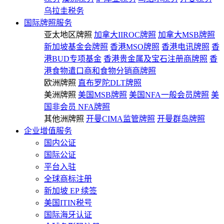
乌拉圭税务
国际牌照服务
亚太地区牌照
加拿大IIROC牌照
加拿大MSB牌照
新加坡基金会牌照
香港MSO牌照
香港电讯牌照
香
港BUD专项基金
香港贵金属及宝石注册商牌照
香
港食物遣口商和食物分销商牌照
欧洲牌照
直布罗陀DLT牌照
美洲牌照
美国MSB牌照
美国NFA一般会员牌照
美
国非会员 NFA牌照
其他洲牌照
开曼CIMA监管牌照
开曼群岛牌照
企业增值服务
国内公证
国际公证
平台入驻
全球商标注册
新加坡 EP 续签
美国ITIN税号
国际海牙认证