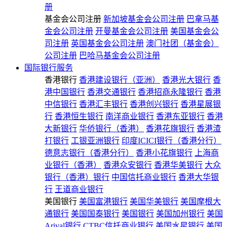
册
基金会公司注册
新加坡基金会公司注册
巴拿马基
金会公司注册
开曼基金会公司注册
美国基金会公
司注册
英国基金会公司注册
澳门社团（基金会）
公司注册
巴哈马基金会公司注册
国际银行服务
香港银行
香港建设银行（亚洲）
香港光大银行
香
港中国银行
香港交通银行
香港招商永隆银行
香港
中信银行
香港汇丰银行
香港创兴银行
香港星展银
行
香港恒生银行
南洋商业银行
香港东亚银行
香港
大新银行
华侨银行（香港）
香港花旗银行
香港渣
打银行
工银亚洲银行
印度ICICI银行（香港分行）
德意志银行（香港分行）
香港小花旗银行
上海商
业银行（香港）
香港众安银行
香港华美银行
大众
银行（香港）银行
中国信托商业银行
香港大华银
行
王道商业银行
美国银行
美国富港银行
美国华美银行
美国摩根大
通银行
美国国泰银行
美国银行
美国加州银行
美国
Arival银行
CTBC信托商业银行
美国水星银行
美国