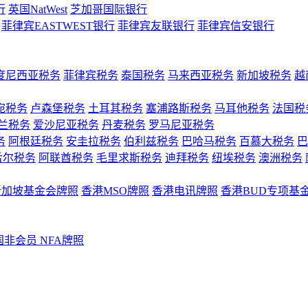
行
英国NatWest
芝加哥国际银行
菲律宾EASTWEST银行
菲律宾友联银行
菲律宾信安银行
度尼西亚税务
菲律宾税务
泰国税务
马来西亚税务
新加坡税务
越
宛税务
卢森堡税务
土耳其税务
塞浦路斯税务
马耳他税务
法国税
兰税务
爱沙尼亚税务
丹麦税务
罗马尼亚税务
务
阿根廷税务
安圭拉税务
伯利兹税务
巴哈马税务
百慕大税务
巴
舌尔税务
阿联酋税务
毛里求斯税务
迪拜税务
纽埃税务
澳洲税务
新加坡基金会牌照
香港MSO牌照
香港电讯牌照
香港BUD专项基
国非会员 NFA牌照