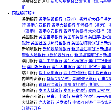
基金会公司注册
新加坡基金会公司注册
巴拿马基金
册
国际银行服务
香港银行
香港建设银行（亚洲）
香港光大银行
香
行
香港东亚银行
香港大新银行
华侨银行（香港）
（香港）
香港众安银行
香港华美银行
大众银行（
美国银行
美国富港银行
美国华美银行
美国摩根大
银行
美国社区联邦储蓄银行
美国蒙特利尔银行
新
新加坡银行
新加坡华侨银行
新加坡汇丰银行
新加
摩根大通银行（新加坡分行）
新加坡富邦银行
新加
澳门银行
澳门工商银行
澳门立桥银行
澳门工银亚
行
澳门发展银行
澳门大丰银行
澳门汇业银行
澳门
瑞士银行
瑞士富地银行
瑞士CIM银行
瑞士瑞讯银
内地外资银行
华侨NRA银行
星展NRA银行
汇丰N
迪拜银行
迪拜WIO银行
迪拜渣打银行
迪拜Banque 
泰国银行
泰国大城银行
泰国开泰银行
泰国盘古银
马来西亚银行
马来汇丰银行
马来华侨银行
马来西
大陆银行
光大银行
浦发银行
中银FTN银行
平安离
江银行开户