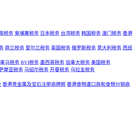
南税务
柬埔寨税务
日本税务
台湾税务
韩国税务
澳门税务
香港
务
荷兰税务
爱尔兰税务
英国税务
俄罗斯税务
意大利税务
西班
拿马税务
BVI税务
墨西哥税务
加拿大税务
美国税务
萨摩亚税务
马绍尔税务
开曼税务
乌拉圭税务
金
香港贵金属及宝石注册商牌照
香港食物遣口商和食物分销商