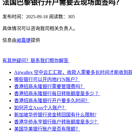
法国巴黎银行开户需要去现场面签吗？
发布时间：2025-09-18
阅读数：305
具体情况可以咨询我司相关负责人。
信息由
昶嘉捷
提供
有其他疑问？联系我们帮你解答
Airwallex 空中云汇汇款，收款人需要多长时间才能收到
哪些银行可以开内地FTN账户？
香港招商永隆银行需要管理费吗？
香港招商永隆银行每日转账额度是多少 ？
香港招商永隆银行开户要多久时间？
如何开立Axos个人账户？
新加坡华侨银行资金转回国有什么限制?
香港华侨永亨银行账户转账额度是多少？
美国华美银行账户是否有限额？