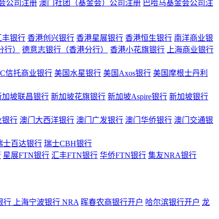
会公司注册
澳门社团（基金会）公司注册
巴哈马基金会公司注
汇丰银行
香港创兴银行
香港星展银行
香港恒生银行
南洋商业银
港分行）
德意志银行（香港分行）
香港小花旗银行
上海商业银行
BC信托商业银行
美国水星银行
美国Axos银行
美国摩根士丹利
新加坡联昌银行
新加坡花旗银行
新加坡Aspire银行
新加坡银行
业银行
澳门大西洋银行
澳门广发银行
澳门华侨银行
澳门交通银
瑞士百达银行
瑞士CBH银行
行
星展FTN银行
汇丰FTN银行
华侨FTN银行
集友NRA银行
银行
上海宁波银行 NRA
晖春农商银行开户
哈尔滨银行开户
龙