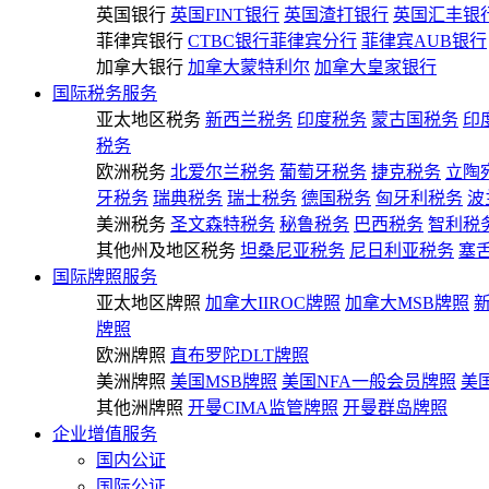
英国银行
英国FINT银行
英国渣打银行
英国汇丰银
菲律宾银行
CTBC银行菲律宾分行
菲律宾AUB银行
加拿大银行
加拿大蒙特利尔
加拿大皇家银行
国际税务服务
亚太地区税务
新西兰税务
印度税务
蒙古国税务
印
税务
欧洲税务
北爱尔兰税务
葡萄牙税务
捷克税务
立陶
牙税务
瑞典税务
瑞士税务
德国税务
匈牙利税务
波
美洲税务
圣文森特税务
秘鲁税务
巴西税务
智利税
其他州及地区税务
坦桑尼亚税务
尼日利亚税务
塞
国际牌照服务
亚太地区牌照
加拿大IIROC牌照
加拿大MSB牌照
牌照
欧洲牌照
直布罗陀DLT牌照
美洲牌照
美国MSB牌照
美国NFA一般会员牌照
美
其他洲牌照
开曼CIMA监管牌照
开曼群岛牌照
企业增值服务
国内公证
国际公证