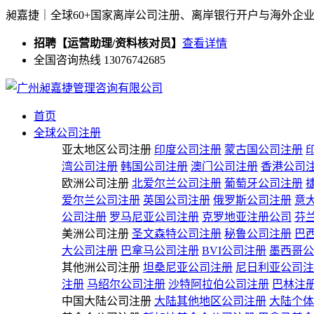
昶嘉捷｜全球60+国家离岸公司注册、离岸银行开户与海外企
招聘【运营助理/资料核对员】
查看详情
全国咨询热线 13076742685
首页
全球公司注册
亚太地区公司注册
印度公司注册
蒙古国公司注册
湾公司注册
韩国公司注册
澳门公司注册
香港公司
欧洲公司注册
北爱尔兰公司注册
葡萄牙公司注册
爱尔兰公司注册
英国公司注册
俄罗斯公司注册
意
公司注册
罗马尼亚公司注册
克罗地亚注册公司
芬
美洲公司注册
圣文森特公司注册
秘鲁公司注册
巴
大公司注册
巴拿马公司注册
BVI公司注册
墨西哥公
其他洲公司注册
坦桑尼亚公司注册
尼日利亚公司注
注册
马绍尔公司注册
沙特阿拉伯公司注册
巴林注
中国大陆公司注册
大陆其他地区公司注册
大陆个体