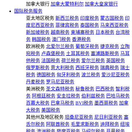
加拿大银行
加拿大蒙特利尔
加拿大皇家银行
国际税务服务
亚太地区税务
新西兰税务
印度税务
蒙古国税务
印
度尼西亚税务
菲律宾税务
泰国税务
马来西亚税务
新加坡税务
越南税务
柬埔寨税务
日本税务
台湾税
务
韩国税务
澳门税务
香港税务
欧洲税务
北爱尔兰税务
葡萄牙税务
捷克税务
立陶
宛税务
卢森堡税务
土耳其税务
塞浦路斯税务
马耳
他税务
法国税务
荷兰税务
爱尔兰税务
英国税务
俄罗斯税务
意大利税务
西班牙税务
瑞典税务
瑞士
税务
德国税务
匈牙利税务
波兰税务
爱沙尼亚税务
丹麦税务
罗马尼亚税务
美洲税务
圣文森特税务
秘鲁税务
巴西税务
智利税
务
阿根廷税务
安圭拉税务
伯利兹税务
巴哈马税务
百慕大税务
巴拿马税务
BVI税务
墨西哥税务
加拿
大税务
美国税务
其他州及地区税务
坦桑尼亚税务
尼日利亚税务
塞
舌尔税务
阿联酋税务
毛里求斯税务
迪拜税务
纽埃
税务
澳洲税务
萨摩亚税务
马绍尔税务
开曼税务