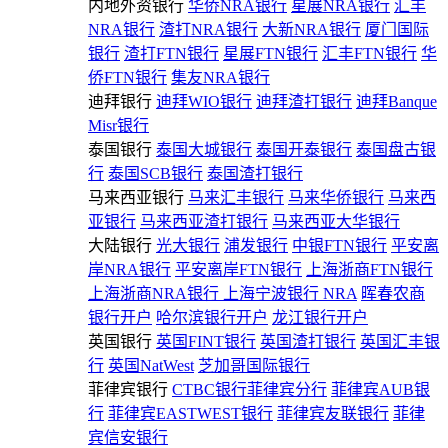
内地外资银行
华侨NRA银行
星展NRA银行
汇丰
NRA银行
渣打NRA银行
大新NRA银行
厦门国际
银行
渣打FTN银行
星展FTN银行
汇丰FTN银行
华
侨FTN银行
集友NRA银行
迪拜银行
迪拜WIO银行
迪拜渣打银行
迪拜Banque
Misr银行
泰国银行
泰国大城银行
泰国开泰银行
泰国盘古银
行
泰国SCB银行
泰国渣打银行
马来西亚银行
马来汇丰银行
马来华侨银行
马来西
亚银行
马来西亚渣打银行
马来西亚大华银行
大陆银行
光大银行
浦发银行
中银FTN银行
平安离
岸NRA银行
平安离岸FTN银行
上海浙商FTN银行
上海浙商NRA银行
上海宁波银行 NRA
晖春农商
银行开户
哈尔滨银行开户
龙江银行开户
英国银行
英国FINT银行
英国渣打银行
英国汇丰银
行
英国NatWest
芝加哥国际银行
菲律宾银行
CTBC银行菲律宾分行
菲律宾AUB银
行
菲律宾EASTWEST银行
菲律宾友联银行
菲律
宾信安银行