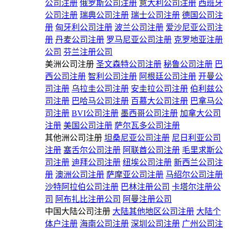
公司注册
俄罗斯公司注册
意大利公司注册
西班牙
公司注册
瑞典公司注册
瑞士公司注册
德国公司注
册
匈牙利公司注册
波兰公司注册
爱沙尼亚公司注
册
丹麦公司注册
罗马尼亚公司注册
克罗地亚注册
公司
芬兰注册公司
美洲公司注册
圣文森特公司注册
秘鲁公司注册
巴
西公司注册
智利公司注册
阿根廷公司注册
开曼公
司注册
乌拉圭公司注册
安圭拉公司注册
伯利兹公
司注册
巴哈马公司注册
百慕大公司注册
巴拿马公
司注册
BVI公司注册
墨西哥公司注册
加拿大公司
注册
美国公司注册
萨尔瓦多公司注册
其他洲公司注册
坦桑尼亚公司注册
尼日利亚公司
注册
塞舌尔公司注册
阿联酋公司注册
毛里求斯公
司注册
迪拜公司注册
纽埃公司注册
新西兰公司注
册
澳洲公司注册
萨摩亚公司注册
马绍尔公司注册
沙特阿拉伯公司注册
巴林注册公司
卡塔尔注册公
司
阿布扎比注册公司
阿曼注册公司
中国大陆公司注册
大陆其他地区公司注册
大陆个
体户注册
海南公司注册
深圳公司注册
广州公司注