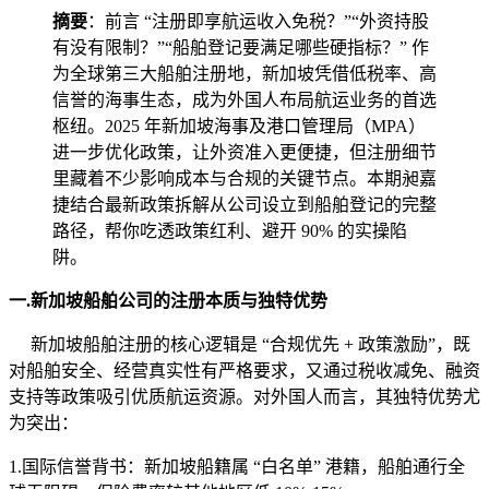
摘要
：前言 “注册即享航运收入免税？”“外资持股
有没有限制？”“船舶登记要满足哪些硬指标？” 作
为全球第三大船舶注册地，新加坡凭借低税率、高
信誉的海事生态，成为外国人布局航运业务的首选
枢纽。2025 年新加坡海事及港口管理局（MPA）
进一步优化政策，让外资准入更便捷，但注册细节
里藏着不少影响成本与合规的关键节点。本期昶嘉
捷结合最新政策拆解从公司设立到船舶登记的完整
路径，帮你吃透政策红利、避开 90% 的实操陷
阱。
一.新加坡船舶公司的注册本质与独特优势
新加坡船舶注册的核心逻辑是 “合规优先 + 政策激励”，既
对船舶安全、经营真实性有严格要求，又通过税收减免、融资
支持等政策吸引优质航运资源。对外国人而言，其独特优势尤
为突出：
1.国际信誉背书：新加坡船籍属 “白名单” 港籍，船舶通行全