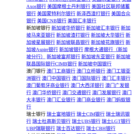
Axos银行
美国摩根士丹利银行
美国社区联邦储蓄
银行
美国蒙特利尔银行
新泽西渣打银行
美国合众
银行
美国CNB银行
美国汇丰银行
新加坡银行
新加坡华侨银行
新加坡汇丰银行
新加
坡马来亚银行
新加坡渣打银行
新加坡大华银行
新
加坡星展银行
新加坡联昌银行
新加坡花旗银行
新
加坡Aspire银行
新加坡银行
摩根大通银行（新加
坡分行）
新加坡富邦银行
新加坡东亚银行
新加坡
联昌国际银行CIMB银行
新加坡中国银行
澳门银行
澳门工商银行
澳门立桥银行
澳门工银亚
洲银行
澳门中国银行
澳门国际银行
澳门汇丰银行
澳门葡萄牙商业银行
澳门大西洋银行
澳门广发银
行
澳门华侨银行
澳门交通银行
澳门发展银行
澳门
大丰银行
澳门汇业银行
澳门商业银行
澳门蚂蚁银
行
瑞士银行
瑞士富地银行
瑞士CIM银行
瑞士瑞讯银
行
瑞士杜高斯贝银行
瑞士UBS银行
瑞士LGT银行
UBP瑞联银行
瑞士百达银行
瑞士CBH银行