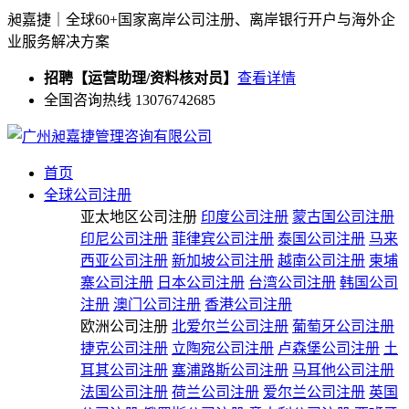
昶嘉捷｜全球60+国家离岸公司注册、离岸银行开户与海外企
业服务解决方案
招聘【运营助理/资料核对员】
查看详情
全国咨询热线 13076742685
首页
全球公司注册
亚太地区公司注册
印度公司注册
蒙古国公司注册
印尼公司注册
菲律宾公司注册
泰国公司注册
马来
西亚公司注册
新加坡公司注册
越南公司注册
柬埔
寨公司注册
日本公司注册
台湾公司注册
韩国公司
注册
澳门公司注册
香港公司注册
欧洲公司注册
北爱尔兰公司注册
葡萄牙公司注册
捷克公司注册
立陶宛公司注册
卢森堡公司注册
土
耳其公司注册
塞浦路斯公司注册
马耳他公司注册
法国公司注册
荷兰公司注册
爱尔兰公司注册
英国