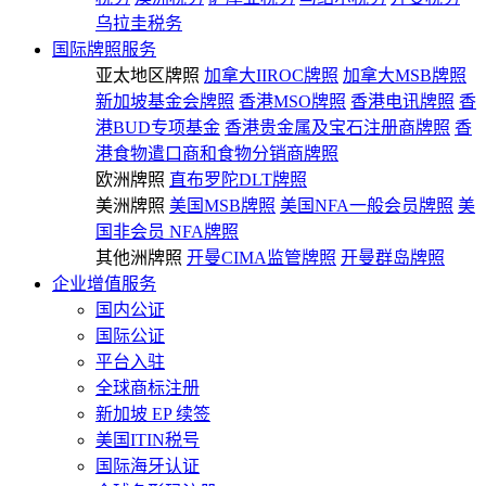
乌拉圭税务
国际牌照服务
亚太地区牌照
加拿大IIROC牌照
加拿大MSB牌照
新加坡基金会牌照
香港MSO牌照
香港电讯牌照
香
港BUD专项基金
香港贵金属及宝石注册商牌照
香
港食物遣口商和食物分销商牌照
欧洲牌照
直布罗陀DLT牌照
美洲牌照
美国MSB牌照
美国NFA一般会员牌照
美
国非会员 NFA牌照
其他洲牌照
开曼CIMA监管牌照
开曼群岛牌照
企业增值服务
国内公证
国际公证
平台入驻
全球商标注册
新加坡 EP 续签
美国ITIN税号
国际海牙认证