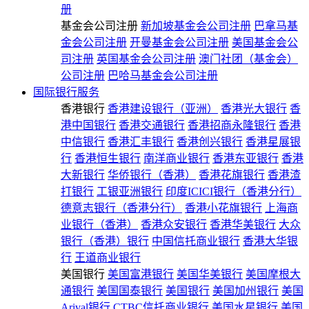
册
基金会公司注册
新加坡基金会公司注册
巴拿马基
金会公司注册
开曼基金会公司注册
美国基金会公
司注册
英国基金会公司注册
澳门社团（基金会）
公司注册
巴哈马基金会公司注册
国际银行服务
香港银行
香港建设银行（亚洲）
香港光大银行
香
港中国银行
香港交通银行
香港招商永隆银行
香港
中信银行
香港汇丰银行
香港创兴银行
香港星展银
行
香港恒生银行
南洋商业银行
香港东亚银行
香港
大新银行
华侨银行（香港）
香港花旗银行
香港渣
打银行
工银亚洲银行
印度ICICI银行（香港分行）
德意志银行（香港分行）
香港小花旗银行
上海商
业银行（香港）
香港众安银行
香港华美银行
大众
银行（香港）银行
中国信托商业银行
香港大华银
行
王道商业银行
美国银行
美国富港银行
美国华美银行
美国摩根大
通银行
美国国泰银行
美国银行
美国加州银行
美国
Arival银行
CTBC信托商业银行
美国水星银行
美国