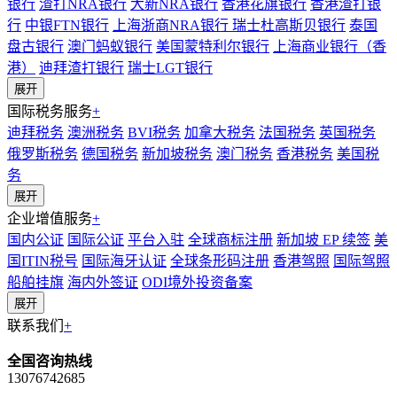
银行
渣打NRA银行
大新NRA银行
香港花旗银行
香港渣打银
行
中银FTN银行
上海浙商NRA银行
瑞士杜高斯贝银行
泰国
盘古银行
澳门蚂蚁银行
美国蒙特利尔银行
上海商业银行（香
港）
迪拜渣打银行
瑞士LGT银行
展开
国际税务服务
+
迪拜税务
澳洲税务
BVI税务
加拿大税务
法国税务
英国税务
俄罗斯税务
德国税务
新加坡税务
澳门税务
香港税务
美国税
务
展开
企业增值服务
+
国内公证
国际公证
平台入驻
全球商标注册
新加坡 EP 续签
美
国ITIN税号
国际海牙认证
全球条形码注册
香港驾照
国际驾照
船舶挂旗
海内外签证
ODI境外投资备案
展开
联系我们
+
全国咨询热线
13076742685