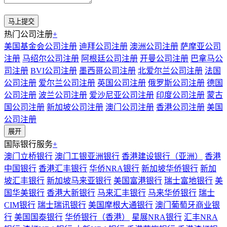
热门公司注册
+
美国基金会公司注册
迪拜公司注册
澳洲公司注册
萨摩亚公司
注册
马绍尔公司注册
阿根廷公司注册
开曼公司注册
巴拿马公
司注册
BVI公司注册
墨西哥公司注册
北爱尔兰公司注册
法国
公司注册
爱尔兰公司注册
英国公司注册
俄罗斯公司注册
德国
公司注册
波兰公司注册
爱沙尼亚公司注册
印度公司注册
蒙古
国公司注册
新加坡公司注册
澳门公司注册
香港公司注册
美国
公司注册
展开
国际银行服务
+
澳门立桥银行
澳门工银亚洲银行
香港建设银行（亚洲）
香港
中国银行
香港汇丰银行
华侨NRA银行
新加坡华侨银行
新加
坡汇丰银行
新加坡马来亚银行
美国富港银行
瑞士富地银行
美
国华美银行
香港大新银行
马来汇丰银行
马来华侨银行
瑞士
CIM银行
瑞士瑞讯银行
美国摩根大通银行
澳门葡萄牙商业银
行
美国国泰银行
华侨银行（香港）
星展NRA银行
汇丰NRA