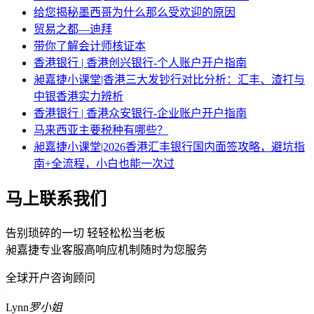
给您揭秘墨西哥为什么那么受欢迎的原因
贸易之都—迪拜
带你了解会计师核证本
香港银行 | 香港创兴银行-个人账户开户指南
昶嘉捷小课堂|香港三大发钞行对比分析：汇丰、渣打与
中银香港实力辨析
香港银行 | 香港众安银行-企业账户开户指南
马来西亚主要税种有哪些？
昶嘉捷小课堂|2026香港汇丰银行国内面签攻略，避坑指
南+全流程，小白也能一次过
马上联系我们
告别琐碎的一切 轻轻松松当老板
昶嘉捷专业客服高响应机制随时为您服务
全球开户咨询顾问
Lynn
罗小姐