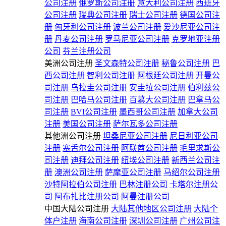
公司注册
俄罗斯公司注册
意大利公司注册
西班牙
公司注册
瑞典公司注册
瑞士公司注册
德国公司注
册
匈牙利公司注册
波兰公司注册
爱沙尼亚公司注
册
丹麦公司注册
罗马尼亚公司注册
克罗地亚注册
公司
芬兰注册公司
美洲公司注册
圣文森特公司注册
秘鲁公司注册
巴
西公司注册
智利公司注册
阿根廷公司注册
开曼公
司注册
乌拉圭公司注册
安圭拉公司注册
伯利兹公
司注册
巴哈马公司注册
百慕大公司注册
巴拿马公
司注册
BVI公司注册
墨西哥公司注册
加拿大公司
注册
美国公司注册
萨尔瓦多公司注册
其他洲公司注册
坦桑尼亚公司注册
尼日利亚公司
注册
塞舌尔公司注册
阿联酋公司注册
毛里求斯公
司注册
迪拜公司注册
纽埃公司注册
新西兰公司注
册
澳洲公司注册
萨摩亚公司注册
马绍尔公司注册
沙特阿拉伯公司注册
巴林注册公司
卡塔尔注册公
司
阿布扎比注册公司
阿曼注册公司
中国大陆公司注册
大陆其他地区公司注册
大陆个
体户注册
海南公司注册
深圳公司注册
广州公司注