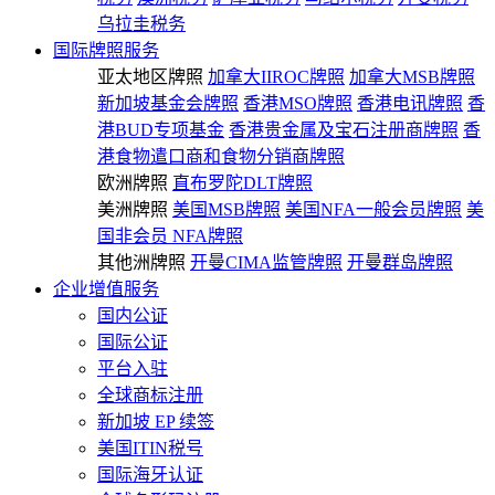
乌拉圭税务
国际牌照服务
亚太地区牌照
加拿大IIROC牌照
加拿大MSB牌照
新加坡基金会牌照
香港MSO牌照
香港电讯牌照
香
港BUD专项基金
香港贵金属及宝石注册商牌照
香
港食物遣口商和食物分销商牌照
欧洲牌照
直布罗陀DLT牌照
美洲牌照
美国MSB牌照
美国NFA一般会员牌照
美
国非会员 NFA牌照
其他洲牌照
开曼CIMA监管牌照
开曼群岛牌照
企业增值服务
国内公证
国际公证
平台入驻
全球商标注册
新加坡 EP 续签
美国ITIN税号
国际海牙认证