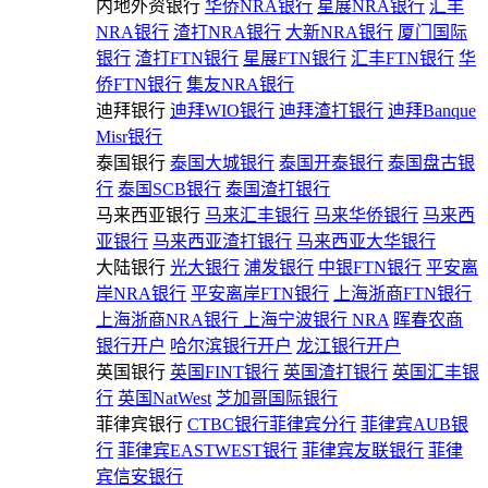
内地外资银行
华侨NRA银行
星展NRA银行
汇丰
NRA银行
渣打NRA银行
大新NRA银行
厦门国际
银行
渣打FTN银行
星展FTN银行
汇丰FTN银行
华
侨FTN银行
集友NRA银行
迪拜银行
迪拜WIO银行
迪拜渣打银行
迪拜Banque
Misr银行
泰国银行
泰国大城银行
泰国开泰银行
泰国盘古银
行
泰国SCB银行
泰国渣打银行
马来西亚银行
马来汇丰银行
马来华侨银行
马来西
亚银行
马来西亚渣打银行
马来西亚大华银行
大陆银行
光大银行
浦发银行
中银FTN银行
平安离
岸NRA银行
平安离岸FTN银行
上海浙商FTN银行
上海浙商NRA银行
上海宁波银行 NRA
晖春农商
银行开户
哈尔滨银行开户
龙江银行开户
英国银行
英国FINT银行
英国渣打银行
英国汇丰银
行
英国NatWest
芝加哥国际银行
菲律宾银行
CTBC银行菲律宾分行
菲律宾AUB银
行
菲律宾EASTWEST银行
菲律宾友联银行
菲律
宾信安银行