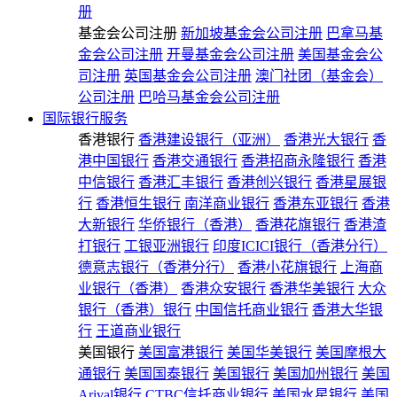
册
基金会公司注册
新加坡基金会公司注册
巴拿马基
金会公司注册
开曼基金会公司注册
美国基金会公
司注册
英国基金会公司注册
澳门社团（基金会）
公司注册
巴哈马基金会公司注册
国际银行服务
香港银行
香港建设银行（亚洲）
香港光大银行
香
港中国银行
香港交通银行
香港招商永隆银行
香港
中信银行
香港汇丰银行
香港创兴银行
香港星展银
行
香港恒生银行
南洋商业银行
香港东亚银行
香港
大新银行
华侨银行（香港）
香港花旗银行
香港渣
打银行
工银亚洲银行
印度ICICI银行（香港分行）
德意志银行（香港分行）
香港小花旗银行
上海商
业银行（香港）
香港众安银行
香港华美银行
大众
银行（香港）银行
中国信托商业银行
香港大华银
行
王道商业银行
美国银行
美国富港银行
美国华美银行
美国摩根大
通银行
美国国泰银行
美国银行
美国加州银行
美国
Arival银行
CTBC信托商业银行
美国水星银行
美国