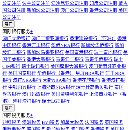
公司注册
波兰公司注册
爱沙尼亚公司注册
印度公司注册
蒙古
国公司注册
新加坡公司注册
澳门公司注册
香港公司注册
美国
公司注册
展开
国际银行服务
+
澳门立桥银行
澳门工银亚洲银行
香港建设银行（亚洲）
香港
中国银行
香港汇丰银行
华侨NRA银行
新加坡华侨银行
新加
坡汇丰银行
新加坡马来亚银行
美国富港银行
瑞士富地银行
美
国华美银行
香港大新银行
马来汇丰银行
马来华侨银行
瑞士
CIM银行
瑞士瑞讯银行
美国摩根大通银行
澳门葡萄牙商业银
行
美国国泰银行
华侨银行（香港）
星展NRA银行
汇丰NRA
银行
渣打NRA银行
大新NRA银行
香港花旗银行
香港渣打银
行
中银FTN银行
上海浙商NRA银行
瑞士杜高斯贝银行
泰国
盘古银行
澳门蚂蚁银行
美国蒙特利尔银行
上海商业银行（香
港）
迪拜渣打银行
瑞士LGT银行
展开
国际税务服务
+
迪拜税务
澳洲税务
BVI税务
加拿大税务
法国税务
英国税务
俄罗斯税务
德国税务
新加坡税务
澳门税务
香港税务
美国税