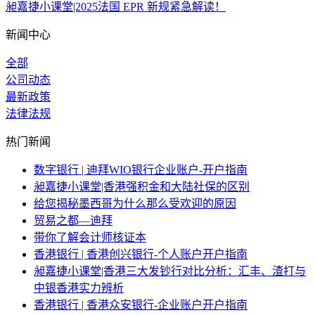
昶嘉捷小课堂|2025法国 EPR 新规紧急解读！
新闻中心
全部
公司动态
最新政策
法律法规
热门新闻
数字银行 | 迪拜WIO银行企业账户-开户指南
昶嘉捷小课堂|香港强积金和大陆社保的区别
给您揭秘墨西哥为什么那么受欢迎的原因
贸易之都—迪拜
带你了解会计师核证本
香港银行 | 香港创兴银行-个人账户开户指南
昶嘉捷小课堂|香港三大发钞行对比分析：汇丰、渣打与
中银香港实力辨析
香港银行 | 香港众安银行-企业账户开户指南