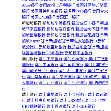
Axos银行
美国摩根士丹利银行
美国社区联邦储蓄
银行
美国蒙特利尔银行
新泽西渣打银行
美国合众
银行
美国CNB银行
美国汇丰银行
新加坡银行
新加坡华侨银行
新加坡汇丰银行
新加
坡马来亚银行
新加坡渣打银行
新加坡大华银行
新
加坡星展银行
新加坡联昌银行
新加坡花旗银行
新
加坡Aspire银行
新加坡银行
摩根大通银行（新加
坡分行）
新加坡富邦银行
新加坡东亚银行
新加坡
联昌国际银行CIMB银行
新加坡中国银行
澳门银行
澳门工商银行
澳门立桥银行
澳门工银亚
洲银行
澳门中国银行
澳门国际银行
澳门汇丰银行
澳门葡萄牙商业银行
澳门大西洋银行
澳门广发银
行
澳门华侨银行
澳门交通银行
澳门发展银行
澳门
大丰银行
澳门汇业银行
澳门商业银行
澳门蚂蚁银
行
瑞士银行
瑞士富地银行
瑞士CIM银行
瑞士瑞讯银
行
瑞士杜高斯贝银行
瑞士UBS银行
瑞士LGT银行
UBP瑞联银行
瑞士百达银行
瑞士CBH银行