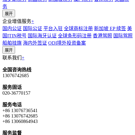
务
展开
企业增值服务
+
国内公证
国际公证
平台入驻
全球商标注册
新加坡 EP 续签
美
国ITIN税号
国际海牙认证
全球条形码注册
香港驾照
国际驾照
船舶挂旗
海内外签证
ODI境外投资备案
展开
联系我们
+
全国咨询热线
13076742685
服务固话
020-36770157
服务电话
+86 13076736541
+86 13076742685
+86 13060864943
服务监督