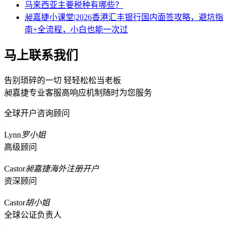
马来西亚主要税种有哪些？
昶嘉捷小课堂|2026香港汇丰银行国内面签攻略，避坑指
南+全流程，小白也能一次过
马上联系我们
告别琐碎的一切 轻轻松松当老板
昶嘉捷专业客服高响应机制随时为您服务
全球开户咨询顾问
Lynn
罗小姐
高级顾问
Castor
昶嘉捷海外注册开户
资深顾问
Castor
胡小姐
全球公证负责人