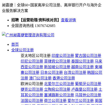
昶嘉捷｜全球60+国家离岸公司注册、离岸银行开户与海外企
业服务解决方案
招聘【运营助理/资料核对员】
查看详情
全国咨询热线 13076742685
首页
全球公司注册
亚太地区公司注册
印度公司注册
蒙古国公司注册
印尼公司注册
菲律宾公司注册
泰国公司注册
马来
西亚公司注册
新加坡公司注册
越南公司注册
柬埔
寨公司注册
日本公司注册
台湾公司注册
韩国公司
注册
澳门公司注册
香港公司注册
欧洲公司注册
北爱尔兰公司注册
葡萄牙公司注册
捷克公司注册
立陶宛公司注册
卢森堡公司注册
土
耳其公司注册
塞浦路斯公司注册
马耳他公司注册
法国公司注册
荷兰公司注册
爱尔兰公司注册
英国