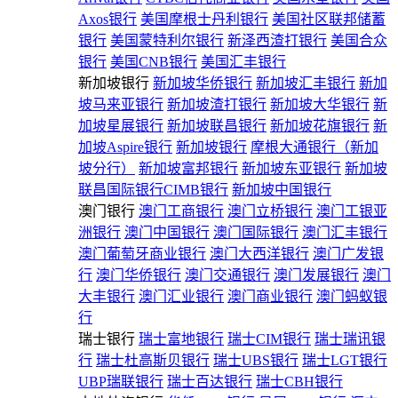
Axos银行
美国摩根士丹利银行
美国社区联邦储蓄
银行
美国蒙特利尔银行
新泽西渣打银行
美国合众
银行
美国CNB银行
美国汇丰银行
新加坡银行
新加坡华侨银行
新加坡汇丰银行
新加
坡马来亚银行
新加坡渣打银行
新加坡大华银行
新
加坡星展银行
新加坡联昌银行
新加坡花旗银行
新
加坡Aspire银行
新加坡银行
摩根大通银行（新加
坡分行）
新加坡富邦银行
新加坡东亚银行
新加坡
联昌国际银行CIMB银行
新加坡中国银行
澳门银行
澳门工商银行
澳门立桥银行
澳门工银亚
洲银行
澳门中国银行
澳门国际银行
澳门汇丰银行
澳门葡萄牙商业银行
澳门大西洋银行
澳门广发银
行
澳门华侨银行
澳门交通银行
澳门发展银行
澳门
大丰银行
澳门汇业银行
澳门商业银行
澳门蚂蚁银
行
瑞士银行
瑞士富地银行
瑞士CIM银行
瑞士瑞讯银
行
瑞士杜高斯贝银行
瑞士UBS银行
瑞士LGT银行
UBP瑞联银行
瑞士百达银行
瑞士CBH银行