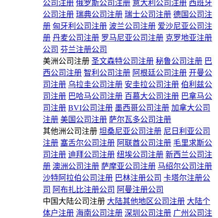
公司注册
俄罗斯公司注册
意大利公司注册
西班牙
公司注册
瑞典公司注册
瑞士公司注册
德国公司注
册
匈牙利公司注册
波兰公司注册
爱沙尼亚公司注
册
丹麦公司注册
罗马尼亚公司注册
克罗地亚注册
公司
芬兰注册公司
美洲公司注册
圣文森特公司注册
秘鲁公司注册
巴
西公司注册
智利公司注册
阿根廷公司注册
开曼公
司注册
乌拉圭公司注册
安圭拉公司注册
伯利兹公
司注册
巴哈马公司注册
百慕大公司注册
巴拿马公
司注册
BVI公司注册
墨西哥公司注册
加拿大公司
注册
美国公司注册
萨尔瓦多公司注册
其他洲公司注册
坦桑尼亚公司注册
尼日利亚公司
注册
塞舌尔公司注册
阿联酋公司注册
毛里求斯公
司注册
迪拜公司注册
纽埃公司注册
新西兰公司注
册
澳洲公司注册
萨摩亚公司注册
马绍尔公司注册
沙特阿拉伯公司注册
巴林注册公司
卡塔尔注册公
司
阿布扎比注册公司
阿曼注册公司
中国大陆公司注册
大陆其他地区公司注册
大陆个
体户注册
海南公司注册
深圳公司注册
广州公司注