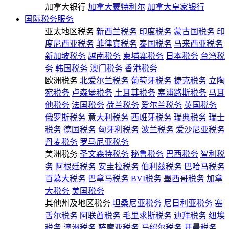
加拿大银行
加拿大蒙特利尔
加拿大皇家银行
国际税务服务
亚太地区税务
新西兰税务
印度税务
蒙古国税务
印
度尼西亚税务
菲律宾税务
泰国税务
马来西亚税务
新加坡税务
越南税务
柬埔寨税务
日本税务
台湾税
务
韩国税务
澳门税务
香港税务
欧洲税务
北爱尔兰税务
葡萄牙税务
捷克税务
立陶
宛税务
卢森堡税务
土耳其税务
塞浦路斯税务
马耳
他税务
法国税务
荷兰税务
爱尔兰税务
英国税务
俄罗斯税务
意大利税务
西班牙税务
瑞典税务
瑞士
税务
德国税务
匈牙利税务
波兰税务
爱沙尼亚税务
丹麦税务
罗马尼亚税务
美洲税务
圣文森特税务
秘鲁税务
巴西税务
智利税
务
阿根廷税务
安圭拉税务
伯利兹税务
巴哈马税务
百慕大税务
巴拿马税务
BVI税务
墨西哥税务
加拿
大税务
美国税务
其他州及地区税务
坦桑尼亚税务
尼日利亚税务
塞
舌尔税务
阿联酋税务
毛里求斯税务
迪拜税务
纽埃
税务
澳洲税务
萨摩亚税务
马绍尔税务
开曼税务