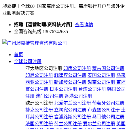
昶嘉捷｜全球60+国家离岸公司注册、离岸银行开户与海外企
业服务解决方案
招聘【运营助理/资料核对员】
查看详情
全国咨询热线 13076742685
首页
全球公司注册
亚太地区公司注册
印度公司注册
蒙古国公司注册
印尼公司注册
菲律宾公司注册
泰国公司注册
马来
西亚公司注册
新加坡公司注册
越南公司注册
柬埔
寨公司注册
日本公司注册
台湾公司注册
韩国公司
注册
澳门公司注册
香港公司注册
欧洲公司注册
北爱尔兰公司注册
葡萄牙公司注册
捷克公司注册
立陶宛公司注册
卢森堡公司注册
土
耳其公司注册
塞浦路斯公司注册
马耳他公司注册
法国公司注册
荷兰公司注册
爱尔兰公司注册
英国