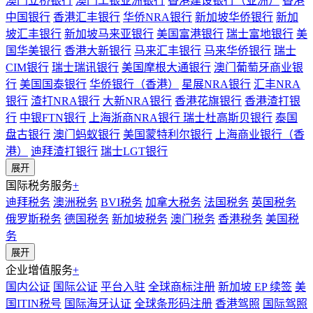
澳门立桥银行
澳门工银亚洲银行
香港建设银行（亚洲）
香港
中国银行
香港汇丰银行
华侨NRA银行
新加坡华侨银行
新加
坡汇丰银行
新加坡马来亚银行
美国富港银行
瑞士富地银行
美
国华美银行
香港大新银行
马来汇丰银行
马来华侨银行
瑞士
CIM银行
瑞士瑞讯银行
美国摩根大通银行
澳门葡萄牙商业银
行
美国国泰银行
华侨银行（香港）
星展NRA银行
汇丰NRA
银行
渣打NRA银行
大新NRA银行
香港花旗银行
香港渣打银
行
中银FTN银行
上海浙商NRA银行
瑞士杜高斯贝银行
泰国
盘古银行
澳门蚂蚁银行
美国蒙特利尔银行
上海商业银行（香
港）
迪拜渣打银行
瑞士LGT银行
展开
国际税务服务
+
迪拜税务
澳洲税务
BVI税务
加拿大税务
法国税务
英国税务
俄罗斯税务
德国税务
新加坡税务
澳门税务
香港税务
美国税
务
展开
企业增值服务
+
国内公证
国际公证
平台入驻
全球商标注册
新加坡 EP 续签
美
国ITIN税号
国际海牙认证
全球条形码注册
香港驾照
国际驾照