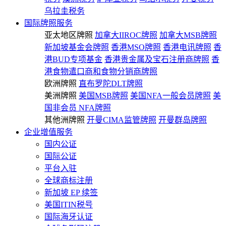
乌拉圭税务
国际牌照服务
亚太地区牌照
加拿大IIROC牌照
加拿大MSB牌照
新加坡基金会牌照
香港MSO牌照
香港电讯牌照
香
港BUD专项基金
香港贵金属及宝石注册商牌照
香
港食物遣口商和食物分销商牌照
欧洲牌照
直布罗陀DLT牌照
美洲牌照
美国MSB牌照
美国NFA一般会员牌照
美
国非会员 NFA牌照
其他洲牌照
开曼CIMA监管牌照
开曼群岛牌照
企业增值服务
国内公证
国际公证
平台入驻
全球商标注册
新加坡 EP 续签
美国ITIN税号
国际海牙认证