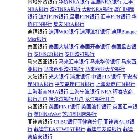
内地外资银行
华侨NRA银行
星展NRA银行
汇丰
NRA银行
渣打NRA银行
大新NRA银行
厦门国际
银行
渣打FTN银行
星展FTN银行
汇丰FTN银行
华
侨FTN银行
集友NRA银行
迪拜银行
迪拜WIO银行
迪拜渣打银行
迪拜Banque
Misr银行
泰国银行
泰国大城银行
泰国开泰银行
泰国盘古银
行
泰国SCB银行
泰国渣打银行
马来西亚银行
马来汇丰银行
马来华侨银行
马来西
亚银行
马来西亚渣打银行
马来西亚大华银行
大陆银行
光大银行
浦发银行
中银FTN银行
平安离
岸NRA银行
平安离岸FTN银行
上海浙商FTN银行
上海浙商NRA银行
上海宁波银行 NRA
晖春农商
银行开户
哈尔滨银行开户
龙江银行开户
英国银行
英国FINT银行
英国渣打银行
英国汇丰银
行
英国NatWest
芝加哥国际银行
菲律宾银行
CTBC银行菲律宾分行
菲律宾AUB银
行
菲律宾EASTWEST银行
菲律宾友联银行
菲律
宾信安银行