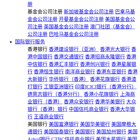
册
基金会公司注册
新加坡基金会公司注册
巴拿马基
金会公司注册
开曼基金会公司注册
美国基金会公
司注册
英国基金会公司注册
澳门社团（基金会）
公司注册
巴哈马基金会公司注册
国际银行服务
香港银行
香港建设银行（亚洲）
香港光大银行
香
港中国银行
香港交通银行
香港招商永隆银行
香港
中信银行
香港汇丰银行
香港创兴银行
香港星展银
行
香港恒生银行
南洋商业银行
香港东亚银行
香港
大新银行
华侨银行（香港）
香港花旗银行
香港渣
打银行
工银亚洲银行
印度ICICI银行（香港分行）
德意志银行（香港分行）
香港小花旗银行
上海商
业银行（香港）
香港众安银行
香港华美银行
大众
银行（香港）银行
中国信托商业银行
香港大华银
行
王道商业银行
美国银行
美国富港银行
美国华美银行
美国摩根大
通银行
美国国泰银行
美国银行
美国加州银行
美国
Arival银行
CTBC信托商业银行
美国水星银行
美国