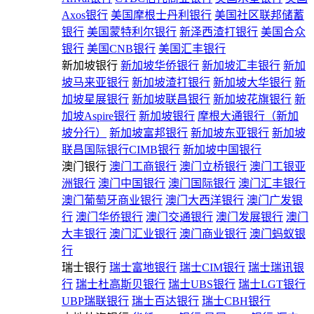
Axos银行
美国摩根士丹利银行
美国社区联邦储蓄
银行
美国蒙特利尔银行
新泽西渣打银行
美国合众
银行
美国CNB银行
美国汇丰银行
新加坡银行
新加坡华侨银行
新加坡汇丰银行
新加
坡马来亚银行
新加坡渣打银行
新加坡大华银行
新
加坡星展银行
新加坡联昌银行
新加坡花旗银行
新
加坡Aspire银行
新加坡银行
摩根大通银行（新加
坡分行）
新加坡富邦银行
新加坡东亚银行
新加坡
联昌国际银行CIMB银行
新加坡中国银行
澳门银行
澳门工商银行
澳门立桥银行
澳门工银亚
洲银行
澳门中国银行
澳门国际银行
澳门汇丰银行
澳门葡萄牙商业银行
澳门大西洋银行
澳门广发银
行
澳门华侨银行
澳门交通银行
澳门发展银行
澳门
大丰银行
澳门汇业银行
澳门商业银行
澳门蚂蚁银
行
瑞士银行
瑞士富地银行
瑞士CIM银行
瑞士瑞讯银
行
瑞士杜高斯贝银行
瑞士UBS银行
瑞士LGT银行
UBP瑞联银行
瑞士百达银行
瑞士CBH银行