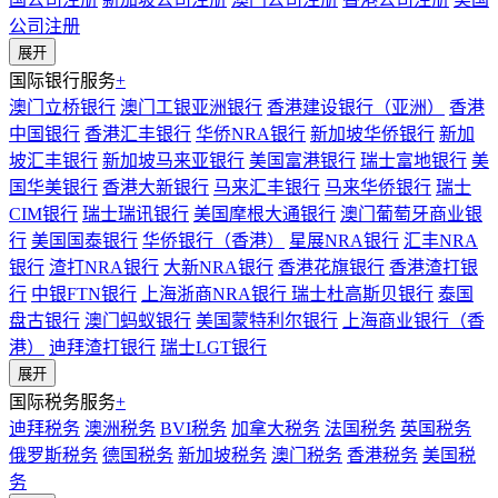
公司注册
展开
国际银行服务
+
澳门立桥银行
澳门工银亚洲银行
香港建设银行（亚洲）
香港
中国银行
香港汇丰银行
华侨NRA银行
新加坡华侨银行
新加
坡汇丰银行
新加坡马来亚银行
美国富港银行
瑞士富地银行
美
国华美银行
香港大新银行
马来汇丰银行
马来华侨银行
瑞士
CIM银行
瑞士瑞讯银行
美国摩根大通银行
澳门葡萄牙商业银
行
美国国泰银行
华侨银行（香港）
星展NRA银行
汇丰NRA
银行
渣打NRA银行
大新NRA银行
香港花旗银行
香港渣打银
行
中银FTN银行
上海浙商NRA银行
瑞士杜高斯贝银行
泰国
盘古银行
澳门蚂蚁银行
美国蒙特利尔银行
上海商业银行（香
港）
迪拜渣打银行
瑞士LGT银行
展开
国际税务服务
+
迪拜税务
澳洲税务
BVI税务
加拿大税务
法国税务
英国税务
俄罗斯税务
德国税务
新加坡税务
澳门税务
香港税务
美国税
务