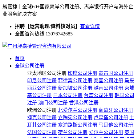
昶嘉捷｜全球60+国家离岸公司注册、离岸银行开户与海外企
业服务解决方案
招聘【运营助理/资料核对员】
查看详情
全国咨询热线 13076742685
首页
全球公司注册
亚太地区公司注册
印度公司注册
蒙古国公司注册
印尼公司注册
菲律宾公司注册
泰国公司注册
马来
西亚公司注册
新加坡公司注册
越南公司注册
柬埔
寨公司注册
日本公司注册
台湾公司注册
韩国公司
注册
澳门公司注册
香港公司注册
欧洲公司注册
北爱尔兰公司注册
葡萄牙公司注册
捷克公司注册
立陶宛公司注册
卢森堡公司注册
土
耳其公司注册
塞浦路斯公司注册
马耳他公司注册
法国公司注册
荷兰公司注册
爱尔兰公司注册
英国