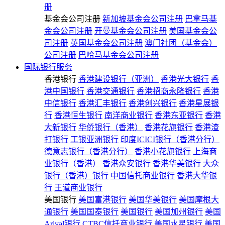
册
基金会公司注册
新加坡基金会公司注册
巴拿马基
金会公司注册
开曼基金会公司注册
美国基金会公
司注册
英国基金会公司注册
澳门社团（基金会）
公司注册
巴哈马基金会公司注册
国际银行服务
香港银行
香港建设银行（亚洲）
香港光大银行
香
港中国银行
香港交通银行
香港招商永隆银行
香港
中信银行
香港汇丰银行
香港创兴银行
香港星展银
行
香港恒生银行
南洋商业银行
香港东亚银行
香港
大新银行
华侨银行（香港）
香港花旗银行
香港渣
打银行
工银亚洲银行
印度ICICI银行（香港分行）
德意志银行（香港分行）
香港小花旗银行
上海商
业银行（香港）
香港众安银行
香港华美银行
大众
银行（香港）银行
中国信托商业银行
香港大华银
行
王道商业银行
美国银行
美国富港银行
美国华美银行
美国摩根大
通银行
美国国泰银行
美国银行
美国加州银行
美国
Arival银行
CTBC信托商业银行
美国水星银行
美国