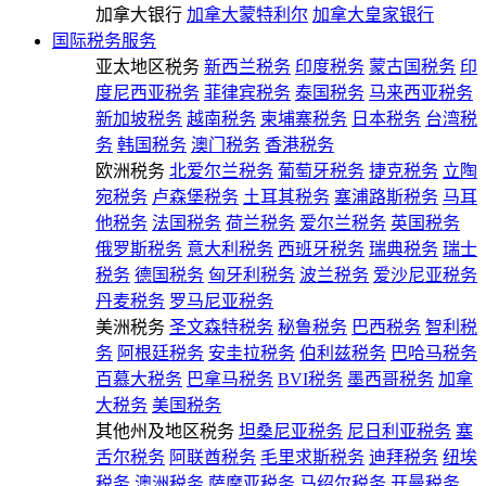
加拿大银行
加拿大蒙特利尔
加拿大皇家银行
国际税务服务
亚太地区税务
新西兰税务
印度税务
蒙古国税务
印
度尼西亚税务
菲律宾税务
泰国税务
马来西亚税务
新加坡税务
越南税务
柬埔寨税务
日本税务
台湾税
务
韩国税务
澳门税务
香港税务
欧洲税务
北爱尔兰税务
葡萄牙税务
捷克税务
立陶
宛税务
卢森堡税务
土耳其税务
塞浦路斯税务
马耳
他税务
法国税务
荷兰税务
爱尔兰税务
英国税务
俄罗斯税务
意大利税务
西班牙税务
瑞典税务
瑞士
税务
德国税务
匈牙利税务
波兰税务
爱沙尼亚税务
丹麦税务
罗马尼亚税务
美洲税务
圣文森特税务
秘鲁税务
巴西税务
智利税
务
阿根廷税务
安圭拉税务
伯利兹税务
巴哈马税务
百慕大税务
巴拿马税务
BVI税务
墨西哥税务
加拿
大税务
美国税务
其他州及地区税务
坦桑尼亚税务
尼日利亚税务
塞
舌尔税务
阿联酋税务
毛里求斯税务
迪拜税务
纽埃
税务
澳洲税务
萨摩亚税务
马绍尔税务
开曼税务