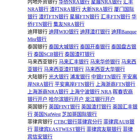
内地外资银行
华侨NRA银行
星展NRA银行
汇丰
NRA银行
渣打NRA银行
大新NRA银行
厦门国际
银行
渣打FTN银行
星展FTN银行
汇丰FTN银行
华
侨FTN银行
集友NRA银行
迪拜银行
迪拜WIO银行
迪拜渣打银行
迪拜Banque
Misr银行
泰国银行
泰国大城银行
泰国开泰银行
泰国盘古银
行
泰国SCB银行
泰国渣打银行
马来西亚银行
马来汇丰银行
马来华侨银行
马来西
亚银行
马来西亚渣打银行
马来西亚大华银行
大陆银行
光大银行
浦发银行
中银FTN银行
平安离
岸NRA银行
平安离岸FTN银行
上海浙商FTN银行
上海浙商NRA银行
上海宁波银行 NRA
晖春农商
银行开户
哈尔滨银行开户
龙江银行开户
英国银行
英国FINT银行
英国渣打银行
英国汇丰银
行
英国NatWest
芝加哥国际银行
菲律宾银行
CTBC银行菲律宾分行
菲律宾AUB银
行
菲律宾EASTWEST银行
菲律宾友联银行
菲律
宾信安银行