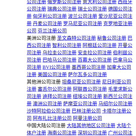
公司注册
俄罗斯公司注册
意大利公司注册
西班牙
公司注册
瑞典公司注册
瑞士公司注册
德国公司注
册
匈牙利公司注册
波兰公司注册
爱沙尼亚公司注
册
丹麦公司注册
罗马尼亚公司注册
克罗地亚注册
公司
芬兰注册公司
美洲公司注册
圣文森特公司注册
秘鲁公司注册
巴
西公司注册
智利公司注册
阿根廷公司注册
开曼公
司注册
乌拉圭公司注册
安圭拉公司注册
伯利兹公
司注册
巴哈马公司注册
百慕大公司注册
巴拿马公
司注册
BVI公司注册
墨西哥公司注册
加拿大公司
注册
美国公司注册
萨尔瓦多公司注册
其他洲公司注册
坦桑尼亚公司注册
尼日利亚公司
注册
塞舌尔公司注册
阿联酋公司注册
毛里求斯公
司注册
迪拜公司注册
纽埃公司注册
新西兰公司注
册
澳洲公司注册
萨摩亚公司注册
马绍尔公司注册
沙特阿拉伯公司注册
巴林注册公司
卡塔尔注册公
司
阿布扎比注册公司
阿曼注册公司
中国大陆公司注册
大陆其他地区公司注册
大陆个
体户注册
海南公司注册
深圳公司注册
广州公司注