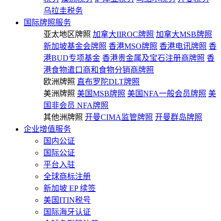
乌拉圭税务
国际牌照服务
亚太地区牌照
加拿大IIROC牌照
加拿大MSB牌照
新加坡基金会牌照
香港MSO牌照
香港电讯牌照
香
港BUD专项基金
香港贵金属及宝石注册商牌照
香
港食物遣口商和食物分销商牌照
欧洲牌照
直布罗陀DLT牌照
美洲牌照
美国MSB牌照
美国NFA一般会员牌照
美
国非会员 NFA牌照
其他洲牌照
开曼CIMA监管牌照
开曼群岛牌照
企业增值服务
国内公证
国际公证
平台入驻
全球商标注册
新加坡 EP 续签
美国ITIN税号
国际海牙认证