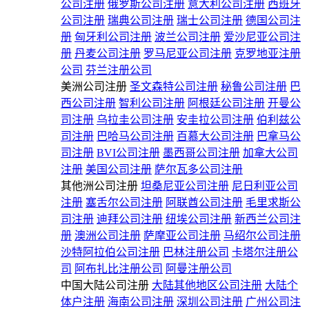
公司注册
俄罗斯公司注册
意大利公司注册
西班牙
公司注册
瑞典公司注册
瑞士公司注册
德国公司注
册
匈牙利公司注册
波兰公司注册
爱沙尼亚公司注
册
丹麦公司注册
罗马尼亚公司注册
克罗地亚注册
公司
芬兰注册公司
美洲公司注册
圣文森特公司注册
秘鲁公司注册
巴
西公司注册
智利公司注册
阿根廷公司注册
开曼公
司注册
乌拉圭公司注册
安圭拉公司注册
伯利兹公
司注册
巴哈马公司注册
百慕大公司注册
巴拿马公
司注册
BVI公司注册
墨西哥公司注册
加拿大公司
注册
美国公司注册
萨尔瓦多公司注册
其他洲公司注册
坦桑尼亚公司注册
尼日利亚公司
注册
塞舌尔公司注册
阿联酋公司注册
毛里求斯公
司注册
迪拜公司注册
纽埃公司注册
新西兰公司注
册
澳洲公司注册
萨摩亚公司注册
马绍尔公司注册
沙特阿拉伯公司注册
巴林注册公司
卡塔尔注册公
司
阿布扎比注册公司
阿曼注册公司
中国大陆公司注册
大陆其他地区公司注册
大陆个
体户注册
海南公司注册
深圳公司注册
广州公司注