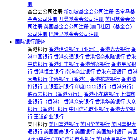
册
基金会公司注册
新加坡基金会公司注册
巴拿马基
金会公司注册
开曼基金会公司注册
美国基金会公
司注册
英国基金会公司注册
澳门社团（基金会）
公司注册
巴哈马基金会公司注册
国际银行服务
香港银行
香港建设银行（亚洲）
香港光大银行
香
港中国银行
香港交通银行
香港招商永隆银行
香港
中信银行
香港汇丰银行
香港创兴银行
香港星展银
行
香港恒生银行
南洋商业银行
香港东亚银行
香港
大新银行
华侨银行（香港）
香港花旗银行
香港渣
打银行
工银亚洲银行
印度ICICI银行（香港分行）
德意志银行（香港分行）
香港小花旗银行
上海商
业银行（香港）
香港众安银行
香港华美银行
大众
银行（香港）银行
中国信托商业银行
香港大华银
行
王道商业银行
美国银行
美国富港银行
美国华美银行
美国摩根大
通银行
美国国泰银行
美国银行
美国加州银行
美国
Arival银行
CTBC信托商业银行
美国水星银行
美国