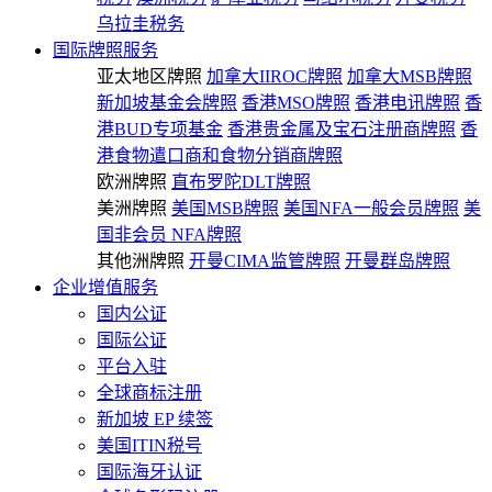
乌拉圭税务
国际牌照服务
亚太地区牌照
加拿大IIROC牌照
加拿大MSB牌照
新加坡基金会牌照
香港MSO牌照
香港电讯牌照
香
港BUD专项基金
香港贵金属及宝石注册商牌照
香
港食物遣口商和食物分销商牌照
欧洲牌照
直布罗陀DLT牌照
美洲牌照
美国MSB牌照
美国NFA一般会员牌照
美
国非会员 NFA牌照
其他洲牌照
开曼CIMA监管牌照
开曼群岛牌照
企业增值服务
国内公证
国际公证
平台入驻
全球商标注册
新加坡 EP 续签
美国ITIN税号
国际海牙认证