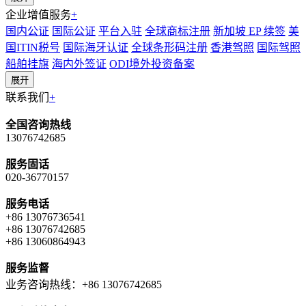
企业增值服务
+
国内公证
国际公证
平台入驻
全球商标注册
新加坡 EP 续签
美
国ITIN税号
国际海牙认证
全球条形码注册
香港驾照
国际驾照
船舶挂旗
海内外签证
ODI境外投资备案
展开
联系我们
+
全国咨询热线
13076742685
服务固话
020-36770157
服务电话
+86 13076736541
+86 13076742685
+86 13060864943
服务监督
业务咨询热线：+86 13076742685