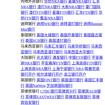
内地外资银行
华侨NRA银行
星展NRA银行
汇丰
NRA银行
渣打NRA银行
大新NRA银行
厦门国际
银行
渣打FTN银行
星展FTN银行
汇丰FTN银行
华
侨FTN银行
集友NRA银行
迪拜银行
迪拜WIO银行
迪拜渣打银行
迪拜Banque
Misr银行
泰国银行
泰国大城银行
泰国开泰银行
泰国盘古银
行
泰国SCB银行
泰国渣打银行
马来西亚银行
马来汇丰银行
马来华侨银行
马来西
亚银行
马来西亚渣打银行
马来西亚大华银行
大陆银行
光大银行
浦发银行
中银FTN银行
平安离
岸NRA银行
平安离岸FTN银行
上海浙商FTN银行
上海浙商NRA银行
上海宁波银行 NRA
晖春农商
银行开户
哈尔滨银行开户
龙江银行开户
英国银行
英国FINT银行
英国渣打银行
英国汇丰银
行
英国NatWest
芝加哥国际银行
菲律宾银行
CTBC银行菲律宾分行
菲律宾AUB银
行
菲律宾EASTWEST银行
菲律宾友联银行
菲律
宾信安银行