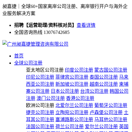
昶嘉捷｜全球60+国家离岸公司注册、离岸银行开户与海外企
业服务解决方案
招聘【运营助理/资料核对员】
查看详情
全国咨询热线 13076742685
首页
全球公司注册
亚太地区公司注册
印度公司注册
蒙古国公司注册
印尼公司注册
菲律宾公司注册
泰国公司注册
马来
西亚公司注册
新加坡公司注册
越南公司注册
柬埔
寨公司注册
日本公司注册
台湾公司注册
韩国公司
注册
澳门公司注册
香港公司注册
欧洲公司注册
北爱尔兰公司注册
葡萄牙公司注册
捷克公司注册
立陶宛公司注册
卢森堡公司注册
土
耳其公司注册
塞浦路斯公司注册
马耳他公司注册
法国公司注册
荷兰公司注册
爱尔兰公司注册
英国