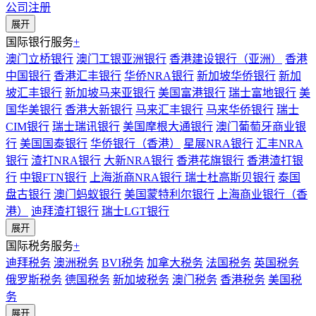
公司注册
展开
国际银行服务
+
澳门立桥银行
澳门工银亚洲银行
香港建设银行（亚洲）
香港
中国银行
香港汇丰银行
华侨NRA银行
新加坡华侨银行
新加
坡汇丰银行
新加坡马来亚银行
美国富港银行
瑞士富地银行
美
国华美银行
香港大新银行
马来汇丰银行
马来华侨银行
瑞士
CIM银行
瑞士瑞讯银行
美国摩根大通银行
澳门葡萄牙商业银
行
美国国泰银行
华侨银行（香港）
星展NRA银行
汇丰NRA
银行
渣打NRA银行
大新NRA银行
香港花旗银行
香港渣打银
行
中银FTN银行
上海浙商NRA银行
瑞士杜高斯贝银行
泰国
盘古银行
澳门蚂蚁银行
美国蒙特利尔银行
上海商业银行（香
港）
迪拜渣打银行
瑞士LGT银行
展开
国际税务服务
+
迪拜税务
澳洲税务
BVI税务
加拿大税务
法国税务
英国税务
俄罗斯税务
德国税务
新加坡税务
澳门税务
香港税务
美国税
务
展开