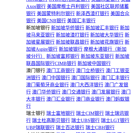
Axos银行
美国摩根士丹利银行
美国社区联邦储蓄
银行
美国蒙特利尔银行
新泽西渣打银行
美国合众
银行
美国CNB银行
美国汇丰银行
新加坡银行
新加坡华侨银行
新加坡汇丰银行
新加
坡马来亚银行
新加坡渣打银行
新加坡大华银行
新
加坡星展银行
新加坡联昌银行
新加坡花旗银行
新
加坡Aspire银行
新加坡银行
摩根大通银行（新加
坡分行）
新加坡富邦银行
新加坡东亚银行
新加坡
联昌国际银行CIMB银行
新加坡中国银行
澳门银行
澳门工商银行
澳门立桥银行
澳门工银亚
洲银行
澳门中国银行
澳门国际银行
澳门汇丰银行
澳门葡萄牙商业银行
澳门大西洋银行
澳门广发银
行
澳门华侨银行
澳门交通银行
澳门发展银行
澳门
大丰银行
澳门汇业银行
澳门商业银行
澳门蚂蚁银
行
瑞士银行
瑞士富地银行
瑞士CIM银行
瑞士瑞讯银
行
瑞士杜高斯贝银行
瑞士UBS银行
瑞士LGT银行
UBP瑞联银行
瑞士百达银行
瑞士CBH银行