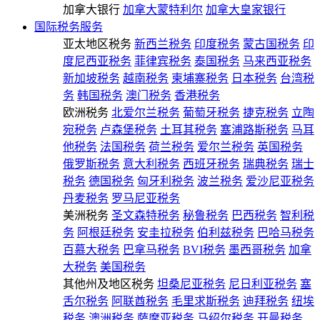
加拿大银行
加拿大蒙特利尔
加拿大皇家银行
国际税务服务
亚太地区税务
新西兰税务
印度税务
蒙古国税务
印
度尼西亚税务
菲律宾税务
泰国税务
马来西亚税务
新加坡税务
越南税务
柬埔寨税务
日本税务
台湾税
务
韩国税务
澳门税务
香港税务
欧洲税务
北爱尔兰税务
葡萄牙税务
捷克税务
立陶
宛税务
卢森堡税务
土耳其税务
塞浦路斯税务
马耳
他税务
法国税务
荷兰税务
爱尔兰税务
英国税务
俄罗斯税务
意大利税务
西班牙税务
瑞典税务
瑞士
税务
德国税务
匈牙利税务
波兰税务
爱沙尼亚税务
丹麦税务
罗马尼亚税务
美洲税务
圣文森特税务
秘鲁税务
巴西税务
智利税
务
阿根廷税务
安圭拉税务
伯利兹税务
巴哈马税务
百慕大税务
巴拿马税务
BVI税务
墨西哥税务
加拿
大税务
美国税务
其他州及地区税务
坦桑尼亚税务
尼日利亚税务
塞
舌尔税务
阿联酋税务
毛里求斯税务
迪拜税务
纽埃
税务
澳洲税务
萨摩亚税务
马绍尔税务
开曼税务