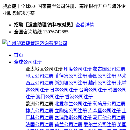
昶嘉捷｜全球60+国家离岸公司注册、离岸银行开户与海外企
业服务解决方案
招聘【运营助理/资料核对员】
查看详情
全国咨询热线 13076742685
首页
全球公司注册
亚太地区公司注册
印度公司注册
蒙古国公司注册
印尼公司注册
菲律宾公司注册
泰国公司注册
马来
西亚公司注册
新加坡公司注册
越南公司注册
柬埔
寨公司注册
日本公司注册
台湾公司注册
韩国公司
注册
澳门公司注册
香港公司注册
欧洲公司注册
北爱尔兰公司注册
葡萄牙公司注册
捷克公司注册
立陶宛公司注册
卢森堡公司注册
土
耳其公司注册
塞浦路斯公司注册
马耳他公司注册
法国公司注册
荷兰公司注册
爱尔兰公司注册
英国