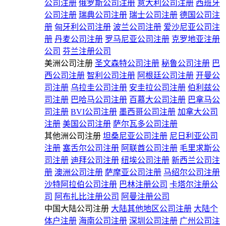
公司注册
俄罗斯公司注册
意大利公司注册
西班牙
公司注册
瑞典公司注册
瑞士公司注册
德国公司注
册
匈牙利公司注册
波兰公司注册
爱沙尼亚公司注
册
丹麦公司注册
罗马尼亚公司注册
克罗地亚注册
公司
芬兰注册公司
美洲公司注册
圣文森特公司注册
秘鲁公司注册
巴
西公司注册
智利公司注册
阿根廷公司注册
开曼公
司注册
乌拉圭公司注册
安圭拉公司注册
伯利兹公
司注册
巴哈马公司注册
百慕大公司注册
巴拿马公
司注册
BVI公司注册
墨西哥公司注册
加拿大公司
注册
美国公司注册
萨尔瓦多公司注册
其他洲公司注册
坦桑尼亚公司注册
尼日利亚公司
注册
塞舌尔公司注册
阿联酋公司注册
毛里求斯公
司注册
迪拜公司注册
纽埃公司注册
新西兰公司注
册
澳洲公司注册
萨摩亚公司注册
马绍尔公司注册
沙特阿拉伯公司注册
巴林注册公司
卡塔尔注册公
司
阿布扎比注册公司
阿曼注册公司
中国大陆公司注册
大陆其他地区公司注册
大陆个
体户注册
海南公司注册
深圳公司注册
广州公司注