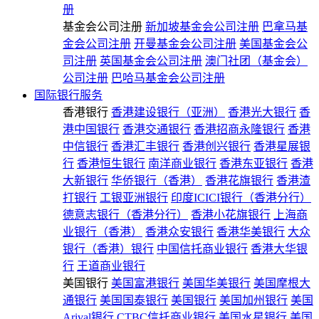
册
基金会公司注册
新加坡基金会公司注册
巴拿马基
金会公司注册
开曼基金会公司注册
美国基金会公
司注册
英国基金会公司注册
澳门社团（基金会）
公司注册
巴哈马基金会公司注册
国际银行服务
香港银行
香港建设银行（亚洲）
香港光大银行
香
港中国银行
香港交通银行
香港招商永隆银行
香港
中信银行
香港汇丰银行
香港创兴银行
香港星展银
行
香港恒生银行
南洋商业银行
香港东亚银行
香港
大新银行
华侨银行（香港）
香港花旗银行
香港渣
打银行
工银亚洲银行
印度ICICI银行（香港分行）
德意志银行（香港分行）
香港小花旗银行
上海商
业银行（香港）
香港众安银行
香港华美银行
大众
银行（香港）银行
中国信托商业银行
香港大华银
行
王道商业银行
美国银行
美国富港银行
美国华美银行
美国摩根大
通银行
美国国泰银行
美国银行
美国加州银行
美国
Arival银行
CTBC信托商业银行
美国水星银行
美国