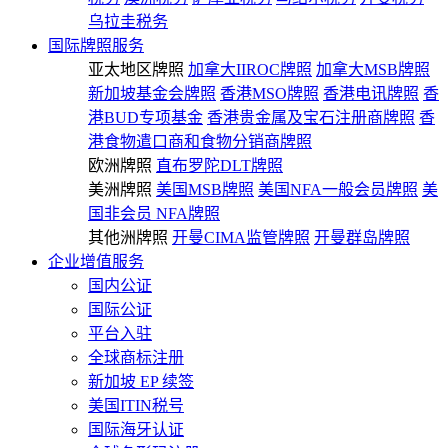
乌拉圭税务
国际牌照服务
亚太地区牌照
加拿大IIROC牌照
加拿大MSB牌照
新加坡基金会牌照
香港MSO牌照
香港电讯牌照
香
港BUD专项基金
香港贵金属及宝石注册商牌照
香
港食物遣口商和食物分销商牌照
欧洲牌照
直布罗陀DLT牌照
美洲牌照
美国MSB牌照
美国NFA一般会员牌照
美
国非会员 NFA牌照
其他洲牌照
开曼CIMA监管牌照
开曼群岛牌照
企业增值服务
国内公证
国际公证
平台入驻
全球商标注册
新加坡 EP 续签
美国ITIN税号
国际海牙认证