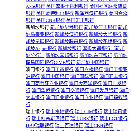
Axos银行
美国摩根士丹利银行
美国社区联邦储蓄
银行
美国蒙特利尔银行
新泽西渣打银行
美国合众
银行
美国CNB银行
美国汇丰银行
新加坡银行
新加坡华侨银行
新加坡汇丰银行
新加
坡马来亚银行
新加坡渣打银行
新加坡大华银行
新
加坡星展银行
新加坡联昌银行
新加坡花旗银行
新
加坡Aspire银行
新加坡银行
摩根大通银行（新加
坡分行）
新加坡富邦银行
新加坡东亚银行
新加坡
联昌国际银行CIMB银行
新加坡中国银行
澳门银行
澳门工商银行
澳门立桥银行
澳门工银亚
洲银行
澳门中国银行
澳门国际银行
澳门汇丰银行
澳门葡萄牙商业银行
澳门大西洋银行
澳门广发银
行
澳门华侨银行
澳门交通银行
澳门发展银行
澳门
大丰银行
澳门汇业银行
澳门商业银行
澳门蚂蚁银
行
瑞士银行
瑞士富地银行
瑞士CIM银行
瑞士瑞讯银
行
瑞士杜高斯贝银行
瑞士UBS银行
瑞士LGT银行
UBP瑞联银行
瑞士百达银行
瑞士CBH银行