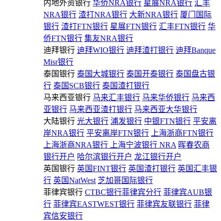
内地外资银行
华侨NRA银行
星展NRA银行
汇丰
NRA银行
渣打NRA银行
大新NRA银行
厦门国际
银行
渣打FTN银行
星展FTN银行
汇丰FTN银行
华
侨FTN银行
集友NRA银行
迪拜银行
迪拜WIO银行
迪拜渣打银行
迪拜Banque
Misr银行
泰国银行
泰国大城银行
泰国开泰银行
泰国盘古银
行
泰国SCB银行
泰国渣打银行
马来西亚银行
马来汇丰银行
马来华侨银行
马来西
亚银行
马来西亚渣打银行
马来西亚大华银行
大陆银行
光大银行
浦发银行
中银FTN银行
平安离
岸NRA银行
平安离岸FTN银行
上海浙商FTN银行
上海浙商NRA银行
上海宁波银行 NRA
晖春农商
银行开户
哈尔滨银行开户
龙江银行开户
英国银行
英国FINT银行
英国渣打银行
英国汇丰银
行
英国NatWest
芝加哥国际银行
菲律宾银行
CTBC银行菲律宾分行
菲律宾AUB银
行
菲律宾EASTWEST银行
菲律宾友联银行
菲律
宾信安银行