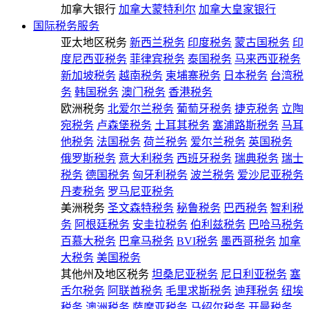
加拿大银行
加拿大蒙特利尔
加拿大皇家银行
国际税务服务
亚太地区税务
新西兰税务
印度税务
蒙古国税务
印
度尼西亚税务
菲律宾税务
泰国税务
马来西亚税务
新加坡税务
越南税务
柬埔寨税务
日本税务
台湾税
务
韩国税务
澳门税务
香港税务
欧洲税务
北爱尔兰税务
葡萄牙税务
捷克税务
立陶
宛税务
卢森堡税务
土耳其税务
塞浦路斯税务
马耳
他税务
法国税务
荷兰税务
爱尔兰税务
英国税务
俄罗斯税务
意大利税务
西班牙税务
瑞典税务
瑞士
税务
德国税务
匈牙利税务
波兰税务
爱沙尼亚税务
丹麦税务
罗马尼亚税务
美洲税务
圣文森特税务
秘鲁税务
巴西税务
智利税
务
阿根廷税务
安圭拉税务
伯利兹税务
巴哈马税务
百慕大税务
巴拿马税务
BVI税务
墨西哥税务
加拿
大税务
美国税务
其他州及地区税务
坦桑尼亚税务
尼日利亚税务
塞
舌尔税务
阿联酋税务
毛里求斯税务
迪拜税务
纽埃
税务
澳洲税务
萨摩亚税务
马绍尔税务
开曼税务