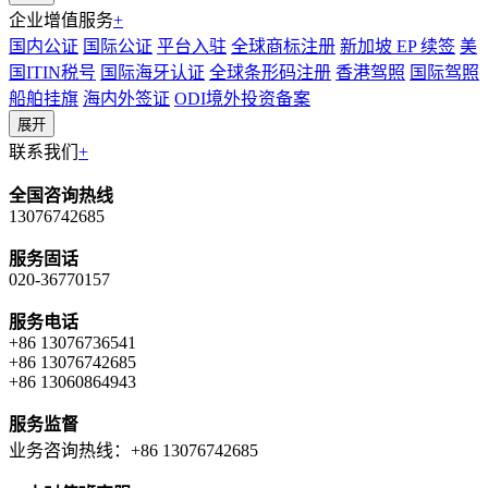
企业增值服务
+
国内公证
国际公证
平台入驻
全球商标注册
新加坡 EP 续签
美
国ITIN税号
国际海牙认证
全球条形码注册
香港驾照
国际驾照
船舶挂旗
海内外签证
ODI境外投资备案
展开
联系我们
+
全国咨询热线
13076742685
服务固话
020-36770157
服务电话
+86 13076736541
+86 13076742685
+86 13060864943
服务监督
业务咨询热线：+86 13076742685