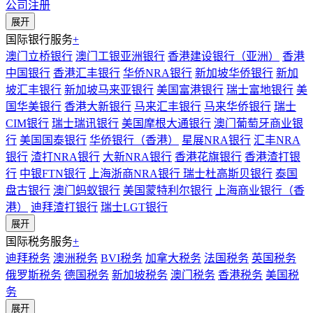
公司注册
展开
国际银行服务
+
澳门立桥银行
澳门工银亚洲银行
香港建设银行（亚洲）
香港
中国银行
香港汇丰银行
华侨NRA银行
新加坡华侨银行
新加
坡汇丰银行
新加坡马来亚银行
美国富港银行
瑞士富地银行
美
国华美银行
香港大新银行
马来汇丰银行
马来华侨银行
瑞士
CIM银行
瑞士瑞讯银行
美国摩根大通银行
澳门葡萄牙商业银
行
美国国泰银行
华侨银行（香港）
星展NRA银行
汇丰NRA
银行
渣打NRA银行
大新NRA银行
香港花旗银行
香港渣打银
行
中银FTN银行
上海浙商NRA银行
瑞士杜高斯贝银行
泰国
盘古银行
澳门蚂蚁银行
美国蒙特利尔银行
上海商业银行（香
港）
迪拜渣打银行
瑞士LGT银行
展开
国际税务服务
+
迪拜税务
澳洲税务
BVI税务
加拿大税务
法国税务
英国税务
俄罗斯税务
德国税务
新加坡税务
澳门税务
香港税务
美国税
务
展开