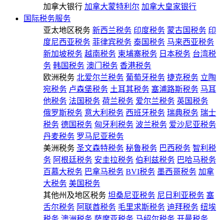
加拿大银行
加拿大蒙特利尔
加拿大皇家银行
国际税务服务
亚太地区税务
新西兰税务
印度税务
蒙古国税务
印
度尼西亚税务
菲律宾税务
泰国税务
马来西亚税务
新加坡税务
越南税务
柬埔寨税务
日本税务
台湾税
务
韩国税务
澳门税务
香港税务
欧洲税务
北爱尔兰税务
葡萄牙税务
捷克税务
立陶
宛税务
卢森堡税务
土耳其税务
塞浦路斯税务
马耳
他税务
法国税务
荷兰税务
爱尔兰税务
英国税务
俄罗斯税务
意大利税务
西班牙税务
瑞典税务
瑞士
税务
德国税务
匈牙利税务
波兰税务
爱沙尼亚税务
丹麦税务
罗马尼亚税务
美洲税务
圣文森特税务
秘鲁税务
巴西税务
智利税
务
阿根廷税务
安圭拉税务
伯利兹税务
巴哈马税务
百慕大税务
巴拿马税务
BVI税务
墨西哥税务
加拿
大税务
美国税务
其他州及地区税务
坦桑尼亚税务
尼日利亚税务
塞
舌尔税务
阿联酋税务
毛里求斯税务
迪拜税务
纽埃
税务
澳洲税务
萨摩亚税务
马绍尔税务
开曼税务