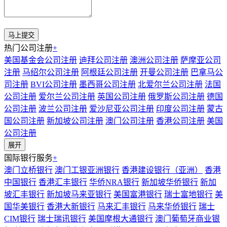
热门公司注册
+
美国基金会公司注册
迪拜公司注册
澳洲公司注册
萨摩亚公司
注册
马绍尔公司注册
阿根廷公司注册
开曼公司注册
巴拿马公
司注册
BVI公司注册
墨西哥公司注册
北爱尔兰公司注册
法国
公司注册
爱尔兰公司注册
英国公司注册
俄罗斯公司注册
德国
公司注册
波兰公司注册
爱沙尼亚公司注册
印度公司注册
蒙古
国公司注册
新加坡公司注册
澳门公司注册
香港公司注册
美国
公司注册
展开
国际银行服务
+
澳门立桥银行
澳门工银亚洲银行
香港建设银行（亚洲）
香港
中国银行
香港汇丰银行
华侨NRA银行
新加坡华侨银行
新加
坡汇丰银行
新加坡马来亚银行
美国富港银行
瑞士富地银行
美
国华美银行
香港大新银行
马来汇丰银行
马来华侨银行
瑞士
CIM银行
瑞士瑞讯银行
美国摩根大通银行
澳门葡萄牙商业银