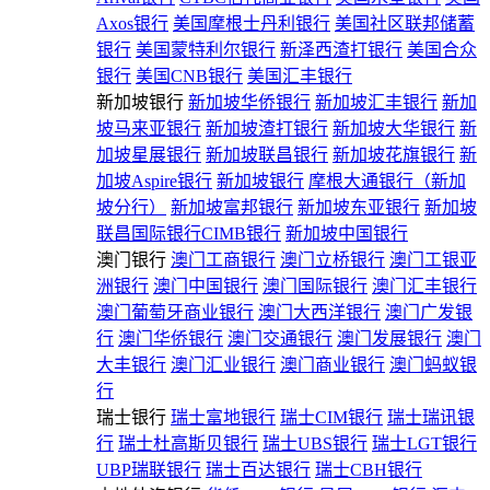
Axos银行
美国摩根士丹利银行
美国社区联邦储蓄
银行
美国蒙特利尔银行
新泽西渣打银行
美国合众
银行
美国CNB银行
美国汇丰银行
新加坡银行
新加坡华侨银行
新加坡汇丰银行
新加
坡马来亚银行
新加坡渣打银行
新加坡大华银行
新
加坡星展银行
新加坡联昌银行
新加坡花旗银行
新
加坡Aspire银行
新加坡银行
摩根大通银行（新加
坡分行）
新加坡富邦银行
新加坡东亚银行
新加坡
联昌国际银行CIMB银行
新加坡中国银行
澳门银行
澳门工商银行
澳门立桥银行
澳门工银亚
洲银行
澳门中国银行
澳门国际银行
澳门汇丰银行
澳门葡萄牙商业银行
澳门大西洋银行
澳门广发银
行
澳门华侨银行
澳门交通银行
澳门发展银行
澳门
大丰银行
澳门汇业银行
澳门商业银行
澳门蚂蚁银
行
瑞士银行
瑞士富地银行
瑞士CIM银行
瑞士瑞讯银
行
瑞士杜高斯贝银行
瑞士UBS银行
瑞士LGT银行
UBP瑞联银行
瑞士百达银行
瑞士CBH银行