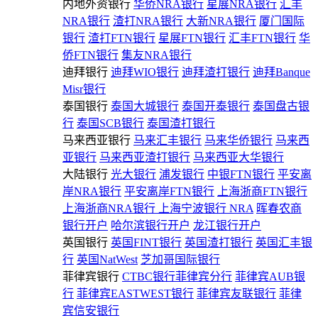
内地外资银行
华侨NRA银行
星展NRA银行
汇丰
NRA银行
渣打NRA银行
大新NRA银行
厦门国际
银行
渣打FTN银行
星展FTN银行
汇丰FTN银行
华
侨FTN银行
集友NRA银行
迪拜银行
迪拜WIO银行
迪拜渣打银行
迪拜Banque
Misr银行
泰国银行
泰国大城银行
泰国开泰银行
泰国盘古银
行
泰国SCB银行
泰国渣打银行
马来西亚银行
马来汇丰银行
马来华侨银行
马来西
亚银行
马来西亚渣打银行
马来西亚大华银行
大陆银行
光大银行
浦发银行
中银FTN银行
平安离
岸NRA银行
平安离岸FTN银行
上海浙商FTN银行
上海浙商NRA银行
上海宁波银行 NRA
晖春农商
银行开户
哈尔滨银行开户
龙江银行开户
英国银行
英国FINT银行
英国渣打银行
英国汇丰银
行
英国NatWest
芝加哥国际银行
菲律宾银行
CTBC银行菲律宾分行
菲律宾AUB银
行
菲律宾EASTWEST银行
菲律宾友联银行
菲律
宾信安银行