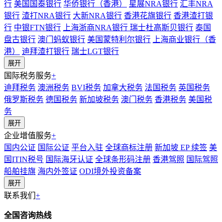
行
美国国泰银行
华侨银行（香港）
星展NRA银行
汇丰NRA
银行
渣打NRA银行
大新NRA银行
香港花旗银行
香港渣打银
行
中银FTN银行
上海浙商NRA银行
瑞士杜高斯贝银行
泰国
盘古银行
澳门蚂蚁银行
美国蒙特利尔银行
上海商业银行（香
港）
迪拜渣打银行
瑞士LGT银行
展开
国际税务服务
+
迪拜税务
澳洲税务
BVI税务
加拿大税务
法国税务
英国税务
俄罗斯税务
德国税务
新加坡税务
澳门税务
香港税务
美国税
务
展开
企业增值服务
+
国内公证
国际公证
平台入驻
全球商标注册
新加坡 EP 续签
美
国ITIN税号
国际海牙认证
全球条形码注册
香港驾照
国际驾照
船舶挂旗
海内外签证
ODI境外投资备案
展开
联系我们
+
全国咨询热线