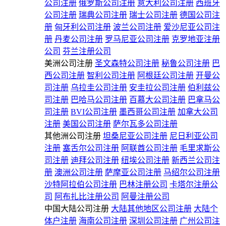
公司注册
俄罗斯公司注册
意大利公司注册
西班牙
公司注册
瑞典公司注册
瑞士公司注册
德国公司注
册
匈牙利公司注册
波兰公司注册
爱沙尼亚公司注
册
丹麦公司注册
罗马尼亚公司注册
克罗地亚注册
公司
芬兰注册公司
美洲公司注册
圣文森特公司注册
秘鲁公司注册
巴
西公司注册
智利公司注册
阿根廷公司注册
开曼公
司注册
乌拉圭公司注册
安圭拉公司注册
伯利兹公
司注册
巴哈马公司注册
百慕大公司注册
巴拿马公
司注册
BVI公司注册
墨西哥公司注册
加拿大公司
注册
美国公司注册
萨尔瓦多公司注册
其他洲公司注册
坦桑尼亚公司注册
尼日利亚公司
注册
塞舌尔公司注册
阿联酋公司注册
毛里求斯公
司注册
迪拜公司注册
纽埃公司注册
新西兰公司注
册
澳洲公司注册
萨摩亚公司注册
马绍尔公司注册
沙特阿拉伯公司注册
巴林注册公司
卡塔尔注册公
司
阿布扎比注册公司
阿曼注册公司
中国大陆公司注册
大陆其他地区公司注册
大陆个
体户注册
海南公司注册
深圳公司注册
广州公司注