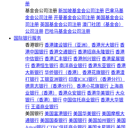
册
基金会公司注册
新加坡基金会公司注册
巴拿马基
金会公司注册
开曼基金会公司注册
美国基金会公
司注册
英国基金会公司注册
澳门社团（基金会）
公司注册
巴哈马基金会公司注册
国际银行服务
香港银行
香港建设银行（亚洲）
香港光大银行
香
港中国银行
香港交通银行
香港招商永隆银行
香港
中信银行
香港汇丰银行
香港创兴银行
香港星展银
行
香港恒生银行
南洋商业银行
香港东亚银行
香港
大新银行
华侨银行（香港）
香港花旗银行
香港渣
打银行
工银亚洲银行
印度ICICI银行（香港分行）
德意志银行（香港分行）
香港小花旗银行
上海商
业银行（香港）
香港众安银行
香港华美银行
大众
银行（香港）银行
中国信托商业银行
香港大华银
行
王道商业银行
美国银行
美国富港银行
美国华美银行
美国摩根大
通银行
美国国泰银行
美国银行
美国加州银行
美国
Arival银行
CTBC信托商业银行
美国水星银行
美国