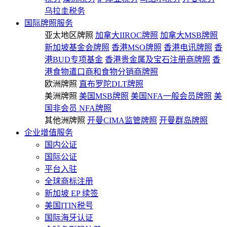
乌拉圭税务
国际牌照服务
亚太地区牌照
加拿大IIROC牌照
加拿大MSB牌照
新加坡基金会牌照
香港MSO牌照
香港电讯牌照
香
港BUD专项基金
香港贵金属及宝石注册商牌照
香
港食物遣口商和食物分销商牌照
欧洲牌照
直布罗陀DLT牌照
美洲牌照
美国MSB牌照
美国NFA一般会员牌照
美
国非会员 NFA牌照
其他洲牌照
开曼CIMA监管牌照
开曼群岛牌照
企业增值服务
国内公证
国际公证
平台入驻
全球商标注册
新加坡 EP 续签
美国ITIN税号
国际海牙认证