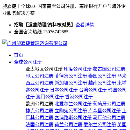
昶嘉捷｜全球60+国家离岸公司注册、离岸银行开户与海外企
业服务解决方案
招聘【运营助理/资料核对员】
查看详情
全国咨询热线 13076742685
首页
全球公司注册
亚太地区公司注册
印度公司注册
蒙古国公司注册
印尼公司注册
菲律宾公司注册
泰国公司注册
马来
西亚公司注册
新加坡公司注册
越南公司注册
柬埔
寨公司注册
日本公司注册
台湾公司注册
韩国公司
注册
澳门公司注册
香港公司注册
欧洲公司注册
北爱尔兰公司注册
葡萄牙公司注册
捷克公司注册
立陶宛公司注册
卢森堡公司注册
土
耳其公司注册
塞浦路斯公司注册
马耳他公司注册
法国公司注册
荷兰公司注册
爱尔兰公司注册
英国