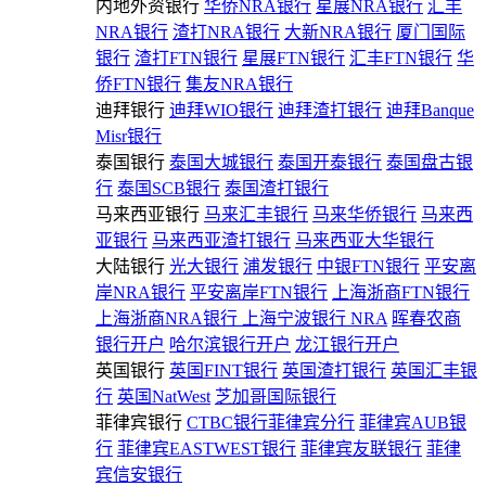
内地外资银行
华侨NRA银行
星展NRA银行
汇丰
NRA银行
渣打NRA银行
大新NRA银行
厦门国际
银行
渣打FTN银行
星展FTN银行
汇丰FTN银行
华
侨FTN银行
集友NRA银行
迪拜银行
迪拜WIO银行
迪拜渣打银行
迪拜Banque
Misr银行
泰国银行
泰国大城银行
泰国开泰银行
泰国盘古银
行
泰国SCB银行
泰国渣打银行
马来西亚银行
马来汇丰银行
马来华侨银行
马来西
亚银行
马来西亚渣打银行
马来西亚大华银行
大陆银行
光大银行
浦发银行
中银FTN银行
平安离
岸NRA银行
平安离岸FTN银行
上海浙商FTN银行
上海浙商NRA银行
上海宁波银行 NRA
晖春农商
银行开户
哈尔滨银行开户
龙江银行开户
英国银行
英国FINT银行
英国渣打银行
英国汇丰银
行
英国NatWest
芝加哥国际银行
菲律宾银行
CTBC银行菲律宾分行
菲律宾AUB银
行
菲律宾EASTWEST银行
菲律宾友联银行
菲律
宾信安银行