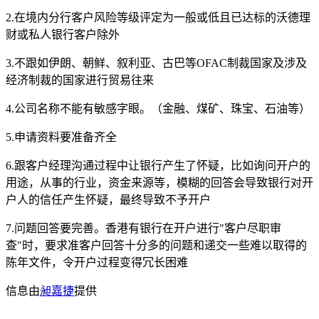
2.在境内分行客户风险等级评定为一般或低且已达标的沃德理
财或私人银行客户除外
3.不跟如伊朗、朝鲜、叙利亚、古巴等OFAC制裁国家及涉及
经济制裁的国家进行贸易往来
4.公司名称不能有敏感字眼。（金融、煤矿、珠宝、石油等）
5.申请资料要准备齐全
6.跟客户经理沟通过程中让银行产生了怀疑，比如询问开户的
用途，从事的行业，资金来源等，模糊的回答会导致银行对开
户人的信任产生怀疑，最终导致不予开户
7.问题回答要完善。香港有银行在开户进行"客户尽职审
查"时，要求准客户回答十分多的问题和递交一些难以取得的
陈年文件，令开户过程变得冗长困难
信息由
昶嘉捷
提供