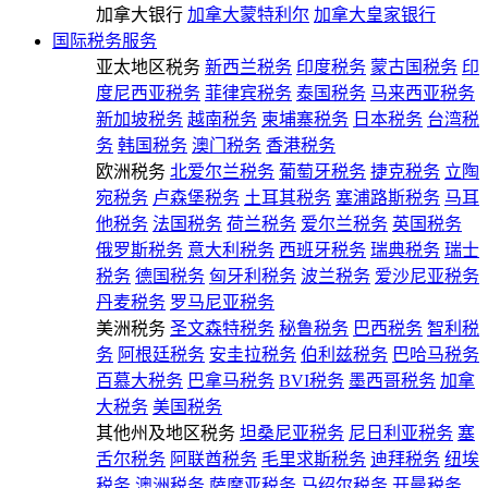
加拿大银行
加拿大蒙特利尔
加拿大皇家银行
国际税务服务
亚太地区税务
新西兰税务
印度税务
蒙古国税务
印
度尼西亚税务
菲律宾税务
泰国税务
马来西亚税务
新加坡税务
越南税务
柬埔寨税务
日本税务
台湾税
务
韩国税务
澳门税务
香港税务
欧洲税务
北爱尔兰税务
葡萄牙税务
捷克税务
立陶
宛税务
卢森堡税务
土耳其税务
塞浦路斯税务
马耳
他税务
法国税务
荷兰税务
爱尔兰税务
英国税务
俄罗斯税务
意大利税务
西班牙税务
瑞典税务
瑞士
税务
德国税务
匈牙利税务
波兰税务
爱沙尼亚税务
丹麦税务
罗马尼亚税务
美洲税务
圣文森特税务
秘鲁税务
巴西税务
智利税
务
阿根廷税务
安圭拉税务
伯利兹税务
巴哈马税务
百慕大税务
巴拿马税务
BVI税务
墨西哥税务
加拿
大税务
美国税务
其他州及地区税务
坦桑尼亚税务
尼日利亚税务
塞
舌尔税务
阿联酋税务
毛里求斯税务
迪拜税务
纽埃
税务
澳洲税务
萨摩亚税务
马绍尔税务
开曼税务