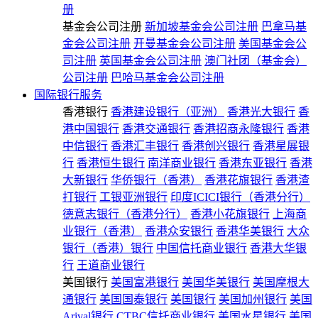
册
基金会公司注册
新加坡基金会公司注册
巴拿马基
金会公司注册
开曼基金会公司注册
美国基金会公
司注册
英国基金会公司注册
澳门社团（基金会）
公司注册
巴哈马基金会公司注册
国际银行服务
香港银行
香港建设银行（亚洲）
香港光大银行
香
港中国银行
香港交通银行
香港招商永隆银行
香港
中信银行
香港汇丰银行
香港创兴银行
香港星展银
行
香港恒生银行
南洋商业银行
香港东亚银行
香港
大新银行
华侨银行（香港）
香港花旗银行
香港渣
打银行
工银亚洲银行
印度ICICI银行（香港分行）
德意志银行（香港分行）
香港小花旗银行
上海商
业银行（香港）
香港众安银行
香港华美银行
大众
银行（香港）银行
中国信托商业银行
香港大华银
行
王道商业银行
美国银行
美国富港银行
美国华美银行
美国摩根大
通银行
美国国泰银行
美国银行
美国加州银行
美国
Arival银行
CTBC信托商业银行
美国水星银行
美国