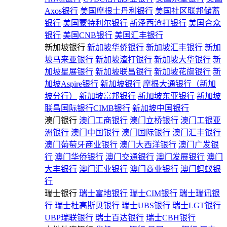
Axos银行
美国摩根士丹利银行
美国社区联邦储蓄
银行
美国蒙特利尔银行
新泽西渣打银行
美国合众
银行
美国CNB银行
美国汇丰银行
新加坡银行
新加坡华侨银行
新加坡汇丰银行
新加
坡马来亚银行
新加坡渣打银行
新加坡大华银行
新
加坡星展银行
新加坡联昌银行
新加坡花旗银行
新
加坡Aspire银行
新加坡银行
摩根大通银行（新加
坡分行）
新加坡富邦银行
新加坡东亚银行
新加坡
联昌国际银行CIMB银行
新加坡中国银行
澳门银行
澳门工商银行
澳门立桥银行
澳门工银亚
洲银行
澳门中国银行
澳门国际银行
澳门汇丰银行
澳门葡萄牙商业银行
澳门大西洋银行
澳门广发银
行
澳门华侨银行
澳门交通银行
澳门发展银行
澳门
大丰银行
澳门汇业银行
澳门商业银行
澳门蚂蚁银
行
瑞士银行
瑞士富地银行
瑞士CIM银行
瑞士瑞讯银
行
瑞士杜高斯贝银行
瑞士UBS银行
瑞士LGT银行
UBP瑞联银行
瑞士百达银行
瑞士CBH银行