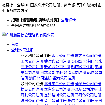
昶嘉捷｜全球60+国家离岸公司注册、离岸银行开户与海外企
业服务解决方案
招聘【运营助理/资料核对员】
查看详情
全国咨询热线 13076742685
首页
全球公司注册
亚太地区公司注册
印度公司注册
蒙古国公司注册
印尼公司注册
菲律宾公司注册
泰国公司注册
马来
西亚公司注册
新加坡公司注册
越南公司注册
柬埔
寨公司注册
日本公司注册
台湾公司注册
韩国公司
注册
澳门公司注册
香港公司注册
欧洲公司注册
北爱尔兰公司注册
葡萄牙公司注册
捷克公司注册
立陶宛公司注册
卢森堡公司注册
土
耳其公司注册
塞浦路斯公司注册
马耳他公司注册
法国公司注册
荷兰公司注册
爱尔兰公司注册
英国