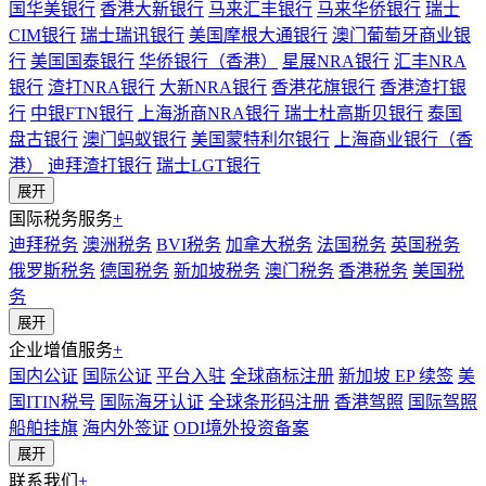
国华美银行
香港大新银行
马来汇丰银行
马来华侨银行
瑞士
CIM银行
瑞士瑞讯银行
美国摩根大通银行
澳门葡萄牙商业银
行
美国国泰银行
华侨银行（香港）
星展NRA银行
汇丰NRA
银行
渣打NRA银行
大新NRA银行
香港花旗银行
香港渣打银
行
中银FTN银行
上海浙商NRA银行
瑞士杜高斯贝银行
泰国
盘古银行
澳门蚂蚁银行
美国蒙特利尔银行
上海商业银行（香
港）
迪拜渣打银行
瑞士LGT银行
展开
国际税务服务
+
迪拜税务
澳洲税务
BVI税务
加拿大税务
法国税务
英国税务
俄罗斯税务
德国税务
新加坡税务
澳门税务
香港税务
美国税
务
展开
企业增值服务
+
国内公证
国际公证
平台入驻
全球商标注册
新加坡 EP 续签
美
国ITIN税号
国际海牙认证
全球条形码注册
香港驾照
国际驾照
船舶挂旗
海内外签证
ODI境外投资备案
展开
联系我们
+