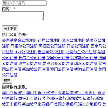
内容：
*
热门公司注册
+
美国基金会公司注册
迪拜公司注册
澳洲公司注册
萨摩亚公司
注册
马绍尔公司注册
阿根廷公司注册
开曼公司注册
巴拿马公
司注册
BVI公司注册
墨西哥公司注册
北爱尔兰公司注册
法国
公司注册
爱尔兰公司注册
英国公司注册
俄罗斯公司注册
德国
公司注册
波兰公司注册
爱沙尼亚公司注册
印度公司注册
蒙古
国公司注册
新加坡公司注册
澳门公司注册
香港公司注册
美国
公司注册
展开
国际银行服务
+
澳门立桥银行
澳门工银亚洲银行
香港建设银行（亚洲）
香港
中国银行
香港汇丰银行
华侨NRA银行
新加坡华侨银行
新加
坡汇丰银行
新加坡马来亚银行
美国富港银行
瑞士富地银行
美