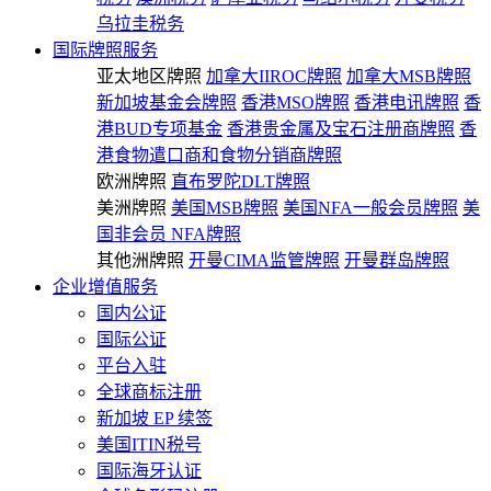
乌拉圭税务
国际牌照服务
亚太地区牌照
加拿大IIROC牌照
加拿大MSB牌照
新加坡基金会牌照
香港MSO牌照
香港电讯牌照
香
港BUD专项基金
香港贵金属及宝石注册商牌照
香
港食物遣口商和食物分销商牌照
欧洲牌照
直布罗陀DLT牌照
美洲牌照
美国MSB牌照
美国NFA一般会员牌照
美
国非会员 NFA牌照
其他洲牌照
开曼CIMA监管牌照
开曼群岛牌照
企业增值服务
国内公证
国际公证
平台入驻
全球商标注册
新加坡 EP 续签
美国ITIN税号
国际海牙认证