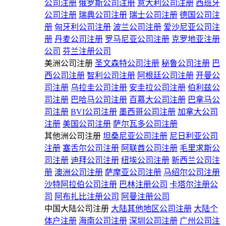
公司注册
俄罗斯公司注册
意大利公司注册
西班牙
公司注册
瑞典公司注册
瑞士公司注册
德国公司注
册
匈牙利公司注册
波兰公司注册
爱沙尼亚公司注
册
丹麦公司注册
罗马尼亚公司注册
克罗地亚注册
公司
芬兰注册公司
美洲公司注册
圣文森特公司注册
秘鲁公司注册
巴
西公司注册
智利公司注册
阿根廷公司注册
开曼公
司注册
乌拉圭公司注册
安圭拉公司注册
伯利兹公
司注册
巴哈马公司注册
百慕大公司注册
巴拿马公
司注册
BVI公司注册
墨西哥公司注册
加拿大公司
注册
美国公司注册
萨尔瓦多公司注册
其他洲公司注册
坦桑尼亚公司注册
尼日利亚公司
注册
塞舌尔公司注册
阿联酋公司注册
毛里求斯公
司注册
迪拜公司注册
纽埃公司注册
新西兰公司注
册
澳洲公司注册
萨摩亚公司注册
马绍尔公司注册
沙特阿拉伯公司注册
巴林注册公司
卡塔尔注册公
司
阿布扎比注册公司
阿曼注册公司
中国大陆公司注册
大陆其他地区公司注册
大陆个
体户注册
海南公司注册
深圳公司注册
广州公司注