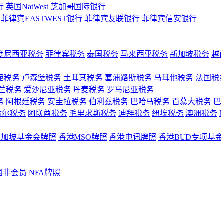
行
英国NatWest
芝加哥国际银行
菲律宾EASTWEST银行
菲律宾友联银行
菲律宾信安银行
度尼西亚税务
菲律宾税务
泰国税务
马来西亚税务
新加坡税务
越
宛税务
卢森堡税务
土耳其税务
塞浦路斯税务
马耳他税务
法国税
兰税务
爱沙尼亚税务
丹麦税务
罗马尼亚税务
务
阿根廷税务
安圭拉税务
伯利兹税务
巴哈马税务
百慕大税务
巴
舌尔税务
阿联酋税务
毛里求斯税务
迪拜税务
纽埃税务
澳洲税务
新加坡基金会牌照
香港MSO牌照
香港电讯牌照
香港BUD专项基
国非会员 NFA牌照