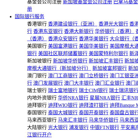
基金会公司注册
新加坡基金会公司注册
巴拿马基金
册
国际银行服务
香港银行
香港建设银行（亚洲）
香港光大银行
香
行
香港东亚银行
香港大新银行
华侨银行（香港）
（香港）
香港众安银行
香港华美银行
大众银行（
美国银行
美国富港银行
美国华美银行
美国摩根大
银行
美国社区联邦储蓄银行
美国蒙特利尔银行
新
新加坡银行
新加坡华侨银行
新加坡汇丰银行
新加
摩根大通银行（新加坡分行）
新加坡富邦银行
新加
澳门银行
澳门工商银行
澳门立桥银行
澳门工银亚
行
澳门发展银行
澳门大丰银行
澳门汇业银行
澳门
瑞士银行
瑞士富地银行
瑞士CIM银行
瑞士瑞讯银
内地外资银行
华侨NRA银行
星展NRA银行
汇丰N
迪拜银行
迪拜WIO银行
迪拜渣打银行
迪拜Banque 
泰国银行
泰国大城银行
泰国开泰银行
泰国盘古银
马来西亚银行
马来汇丰银行
马来华侨银行
马来西
大陆银行
光大银行
浦发银行
中银FTN银行
平安离
江银行开户