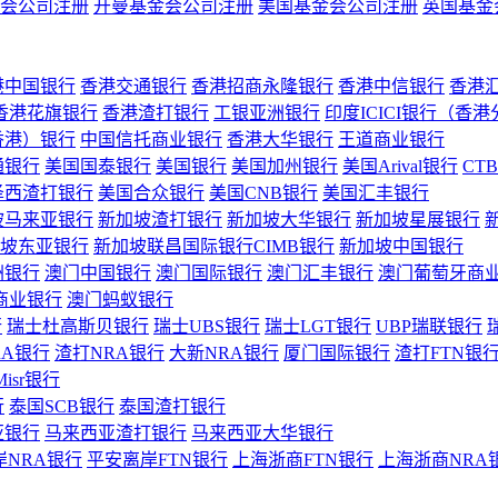
会公司注册
开曼基金会公司注册
美国基金会公司注册
英国基金
港中国银行
香港交通银行
香港招商永隆银行
香港中信银行
香港
香港花旗银行
香港渣打银行
工银亚洲银行
印度ICICI银行（香
香港）银行
中国信托商业银行
香港大华银行
王道商业银行
通银行
美国国泰银行
美国银行
美国加州银行
美国Arival银行
CT
泽西渣打银行
美国合众银行
美国CNB银行
美国汇丰银行
坡马来亚银行
新加坡渣打银行
新加坡大华银行
新加坡星展银行
坡东亚银行
新加坡联昌国际银行CIMB银行
新加坡中国银行
洲银行
澳门中国银行
澳门国际银行
澳门汇丰银行
澳门葡萄牙商
商业银行
澳门蚂蚁银行
行
瑞士杜高斯贝银行
瑞士UBS银行
瑞士LGT银行
UBP瑞联银行
RA银行
渣打NRA银行
大新NRA银行
厦门国际银行
渣打FTN银
Misr银行
行
泰国SCB银行
泰国渣打银行
亚银行
马来西亚渣打银行
马来西亚大华银行
岸NRA银行
平安离岸FTN银行
上海浙商FTN银行
上海浙商NRA