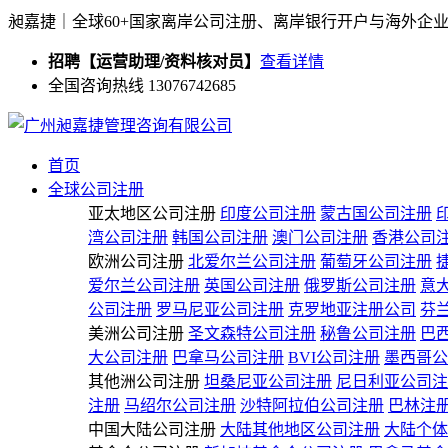
昶嘉捷｜全球60+国家离岸公司注册、离岸银行开户与海外企
招聘【运营助理/资料核对员】
查看详情
全国咨询热线 13076742685
首页
全球公司注册
亚太地区公司注册
印度公司注册
蒙古国公司注册
湾公司注册
韩国公司注册
澳门公司注册
香港公司
欧洲公司注册
北爱尔兰公司注册
葡萄牙公司注册
爱尔兰公司注册
英国公司注册
俄罗斯公司注册
意
公司注册
罗马尼亚公司注册
克罗地亚注册公司
芬
美洲公司注册
圣文森特公司注册
秘鲁公司注册
巴
大公司注册
巴拿马公司注册
BVI公司注册
墨西哥公
其他洲公司注册
坦桑尼亚公司注册
尼日利亚公司注
注册
马绍尔公司注册
沙特阿拉伯公司注册
巴林注
中国大陆公司注册
大陆其他地区公司注册
大陆个体