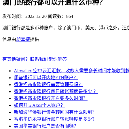
澳门的银行都可以开通什么币种？
发布时间：2022-12-20
阅读数：864
澳门银行都是多币种账户，除了澳门币、美元、港币之外，还
信息由
昶嘉捷
提供
有其他疑问？联系我们帮你解答
Airwallex 空中云汇汇款，收款人需要多长时间才能收到
哪些银行可以开内地FTN账户？
香港招商永隆银行需要管理费吗？
香港招商永隆银行每日转账额度是多少 ？
香港招商永隆银行开户要多久时间？
如何开立Axos个人账户？
新加坡华侨银行资金转回国有什么限制?
香港华侨永亨银行账户转账额度是多少？
美国华美银行账户是否有限额？