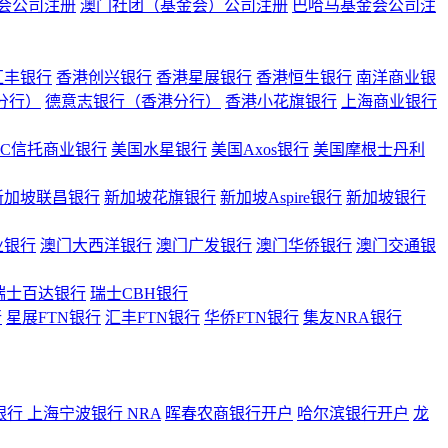
会公司注册
澳门社团（基金会）公司注册
巴哈马基金会公司注
汇丰银行
香港创兴银行
香港星展银行
香港恒生银行
南洋商业银
港分行）
德意志银行（香港分行）
香港小花旗银行
上海商业银行
BC信托商业银行
美国水星银行
美国Axos银行
美国摩根士丹利
新加坡联昌银行
新加坡花旗银行
新加坡Aspire银行
新加坡银行
业银行
澳门大西洋银行
澳门广发银行
澳门华侨银行
澳门交通银
瑞士百达银行
瑞士CBH银行
行
星展FTN银行
汇丰FTN银行
华侨FTN银行
集友NRA银行
银行
上海宁波银行 NRA
晖春农商银行开户
哈尔滨银行开户
龙