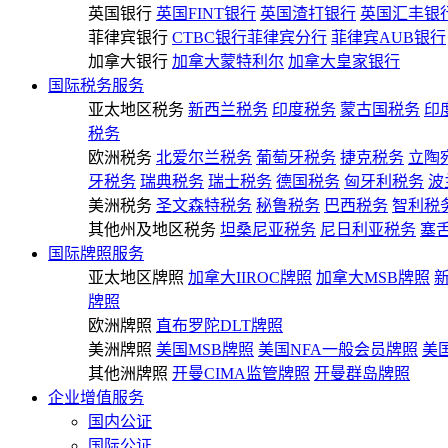
英国银行
英国FINT银行
英国渣打银行
英国汇丰银
菲律宾银行
CTBC银行菲律宾分行
菲律宾AUB银行
加拿大银行
加拿大蒙特利尔
加拿大皇家银行
国际税务服务
亚太地区税务
新西兰税务
印度税务
蒙古国税务
印
税务
欧洲税务
北爱尔兰税务
葡萄牙税务
捷克税务
立陶
牙税务
瑞典税务
瑞士税务
德国税务
匈牙利税务
波
美洲税务
圣文森特税务
秘鲁税务
巴西税务
智利税
其他州及地区税务
坦桑尼亚税务
尼日利亚税务
塞
国际牌照服务
亚太地区牌照
加拿大IIROC牌照
加拿大MSB牌照
牌照
欧洲牌照
直布罗陀DLT牌照
美洲牌照
美国MSB牌照
美国NFA一般会员牌照
美
其他洲牌照
开曼CIMA监管牌照
开曼群岛牌照
企业增值服务
国内公证
国际公证