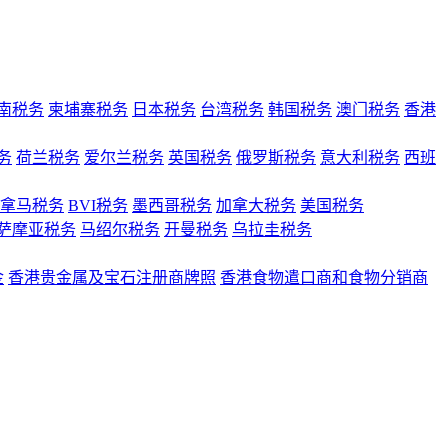
南税务
柬埔寨税务
日本税务
台湾税务
韩国税务
澳门税务
香港
务
荷兰税务
爱尔兰税务
英国税务
俄罗斯税务
意大利税务
西班
拿马税务
BVI税务
墨西哥税务
加拿大税务
美国税务
萨摩亚税务
马绍尔税务
开曼税务
乌拉圭税务
金
香港贵金属及宝石注册商牌照
香港食物遣口商和食物分销商