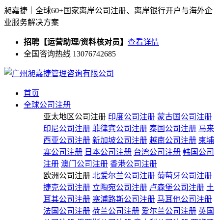
昶嘉捷｜全球60+国家离岸公司注册、离岸银行开户与海外企
业服务解决方案
招聘【运营助理/资料核对员】
查看详情
全国咨询热线 13076742685
首页
全球公司注册
亚太地区公司注册
印度公司注册
蒙古国公司注册
印尼公司注册
菲律宾公司注册
泰国公司注册
马来
西亚公司注册
新加坡公司注册
越南公司注册
柬埔
寨公司注册
日本公司注册
台湾公司注册
韩国公司
注册
澳门公司注册
香港公司注册
欧洲公司注册
北爱尔兰公司注册
葡萄牙公司注册
捷克公司注册
立陶宛公司注册
卢森堡公司注册
土
耳其公司注册
塞浦路斯公司注册
马耳他公司注册
法国公司注册
荷兰公司注册
爱尔兰公司注册
英国