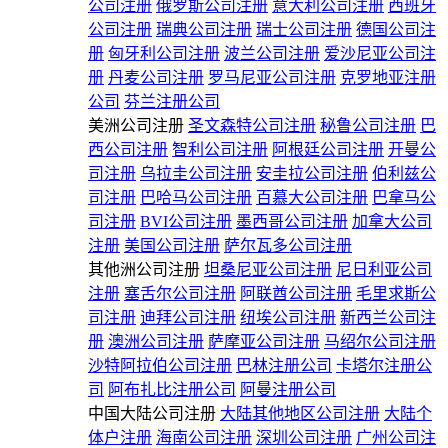
公司注册
俄罗斯公司注册
意大利公司注册
西班牙
公司注册
瑞典公司注册
瑞士公司注册
德国公司注
册
匈牙利公司注册
波兰公司注册
爱沙尼亚公司注
册
丹麦公司注册
罗马尼亚公司注册
克罗地亚注册
公司
芬兰注册公司
美洲公司注册
圣文森特公司注册
秘鲁公司注册
巴
西公司注册
智利公司注册
阿根廷公司注册
开曼公
司注册
乌拉圭公司注册
安圭拉公司注册
伯利兹公
司注册
巴哈马公司注册
百慕大公司注册
巴拿马公
司注册
BVI公司注册
墨西哥公司注册
加拿大公司
注册
美国公司注册
萨尔瓦多公司注册
其他洲公司注册
坦桑尼亚公司注册
尼日利亚公司
注册
塞舌尔公司注册
阿联酋公司注册
毛里求斯公
司注册
迪拜公司注册
纽埃公司注册
新西兰公司注
册
澳洲公司注册
萨摩亚公司注册
马绍尔公司注册
沙特阿拉伯公司注册
巴林注册公司
卡塔尔注册公
司
阿布扎比注册公司
阿曼注册公司
中国大陆公司注册
大陆其他地区公司注册
大陆个
体户注册
海南公司注册
深圳公司注册
广州公司注