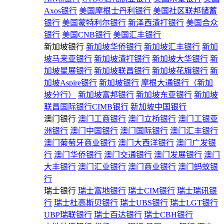
Axos银行
美国摩根士丹利银行
美国社区联邦储蓄
银行
美国蒙特利尔银行
新泽西渣打银行
美国合众
银行
美国CNB银行
美国汇丰银行
新加坡银行
新加坡华侨银行
新加坡汇丰银行
新加
坡马来亚银行
新加坡渣打银行
新加坡大华银行
新
加坡星展银行
新加坡联昌银行
新加坡花旗银行
新
加坡Aspire银行
新加坡银行
摩根大通银行（新加
坡分行）
新加坡富邦银行
新加坡东亚银行
新加坡
联昌国际银行CIMB银行
新加坡中国银行
澳门银行
澳门工商银行
澳门立桥银行
澳门工银亚
洲银行
澳门中国银行
澳门国际银行
澳门汇丰银行
澳门葡萄牙商业银行
澳门大西洋银行
澳门广发银
行
澳门华侨银行
澳门交通银行
澳门发展银行
澳门
大丰银行
澳门汇业银行
澳门商业银行
澳门蚂蚁银
行
瑞士银行
瑞士富地银行
瑞士CIM银行
瑞士瑞讯银
行
瑞士杜高斯贝银行
瑞士UBS银行
瑞士LGT银行
UBP瑞联银行
瑞士百达银行
瑞士CBH银行