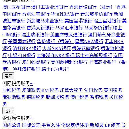
国际银行服务
+
澳门立桥银行
澳门工银亚洲银行
香港建设银行（亚洲）
香港
中国银行
香港汇丰银行
华侨NRA银行
新加坡华侨银行
新加
坡汇丰银行
新加坡马来亚银行
美国富港银行
瑞士富地银行
美
国华美银行
香港大新银行
马来汇丰银行
马来华侨银行
瑞士
CIM银行
瑞士瑞讯银行
美国摩根大通银行
澳门葡萄牙商业银
行
美国国泰银行
华侨银行（香港）
星展NRA银行
汇丰NRA
银行
渣打NRA银行
大新NRA银行
香港花旗银行
香港渣打银
行
中银FTN银行
上海浙商NRA银行
瑞士杜高斯贝银行
泰国
盘古银行
澳门蚂蚁银行
美国蒙特利尔银行
上海商业银行（香
港）
迪拜渣打银行
瑞士LGT银行
展开
国际税务服务
+
迪拜税务
澳洲税务
BVI税务
加拿大税务
法国税务
英国税务
俄罗斯税务
德国税务
新加坡税务
澳门税务
香港税务
美国税
务
展开
企业增值服务
+
国内公证
国际公证
平台入驻
全球商标注册
新加坡 EP 续签
美