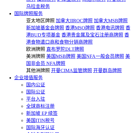
乌拉圭税务
国际牌照服务
亚太地区牌照
加拿大IIROC牌照
加拿大MSB牌照
新加坡基金会牌照
香港MSO牌照
香港电讯牌照
香
港BUD专项基金
香港贵金属及宝石注册商牌照
香
港食物遣口商和食物分销商牌照
欧洲牌照
直布罗陀DLT牌照
美洲牌照
美国MSB牌照
美国NFA一般会员牌照
美
国非会员 NFA牌照
其他洲牌照
开曼CIMA监管牌照
开曼群岛牌照
企业增值服务
国内公证
国际公证
平台入驻
全球商标注册
新加坡 EP 续签
美国ITIN税号
国际海牙认证