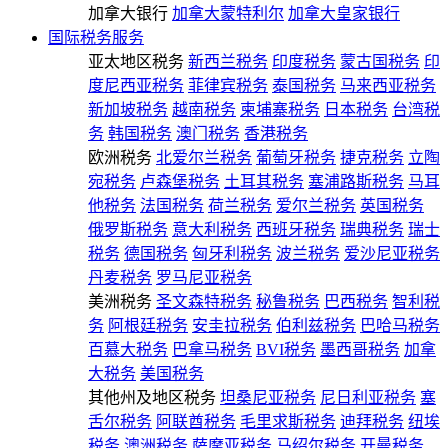
加拿大银行
加拿大蒙特利尔
加拿大皇家银行
国际税务服务
亚太地区税务
新西兰税务
印度税务
蒙古国税务
印
度尼西亚税务
菲律宾税务
泰国税务
马来西亚税务
新加坡税务
越南税务
柬埔寨税务
日本税务
台湾税
务
韩国税务
澳门税务
香港税务
欧洲税务
北爱尔兰税务
葡萄牙税务
捷克税务
立陶
宛税务
卢森堡税务
土耳其税务
塞浦路斯税务
马耳
他税务
法国税务
荷兰税务
爱尔兰税务
英国税务
俄罗斯税务
意大利税务
西班牙税务
瑞典税务
瑞士
税务
德国税务
匈牙利税务
波兰税务
爱沙尼亚税务
丹麦税务
罗马尼亚税务
美洲税务
圣文森特税务
秘鲁税务
巴西税务
智利税
务
阿根廷税务
安圭拉税务
伯利兹税务
巴哈马税务
百慕大税务
巴拿马税务
BVI税务
墨西哥税务
加拿
大税务
美国税务
其他州及地区税务
坦桑尼亚税务
尼日利亚税务
塞
舌尔税务
阿联酋税务
毛里求斯税务
迪拜税务
纽埃
税务
澳洲税务
萨摩亚税务
马绍尔税务
开曼税务