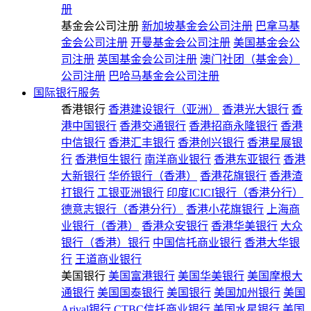
册
基金会公司注册
新加坡基金会公司注册
巴拿马基
金会公司注册
开曼基金会公司注册
美国基金会公
司注册
英国基金会公司注册
澳门社团（基金会）
公司注册
巴哈马基金会公司注册
国际银行服务
香港银行
香港建设银行（亚洲）
香港光大银行
香
港中国银行
香港交通银行
香港招商永隆银行
香港
中信银行
香港汇丰银行
香港创兴银行
香港星展银
行
香港恒生银行
南洋商业银行
香港东亚银行
香港
大新银行
华侨银行（香港）
香港花旗银行
香港渣
打银行
工银亚洲银行
印度ICICI银行（香港分行）
德意志银行（香港分行）
香港小花旗银行
上海商
业银行（香港）
香港众安银行
香港华美银行
大众
银行（香港）银行
中国信托商业银行
香港大华银
行
王道商业银行
美国银行
美国富港银行
美国华美银行
美国摩根大
通银行
美国国泰银行
美国银行
美国加州银行
美国
Arival银行
CTBC信托商业银行
美国水星银行
美国