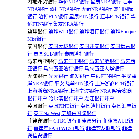
内地外资银行
华侨NRA银行
星展NRA银行
汇丰
NRA银行
渣打NRA银行
大新NRA银行
厦门国际
银行
渣打FTN银行
星展FTN银行
汇丰FTN银行
华
侨FTN银行
集友NRA银行
迪拜银行
迪拜WIO银行
迪拜渣打银行
迪拜Banque
Misr银行
泰国银行
泰国大城银行
泰国开泰银行
泰国盘古银
行
泰国SCB银行
泰国渣打银行
马来西亚银行
马来汇丰银行
马来华侨银行
马来西
亚银行
马来西亚渣打银行
马来西亚大华银行
大陆银行
光大银行
浦发银行
中银FTN银行
平安离
岸NRA银行
平安离岸FTN银行
上海浙商FTN银行
上海浙商NRA银行
上海宁波银行 NRA
晖春农商
银行开户
哈尔滨银行开户
龙江银行开户
英国银行
英国FINT银行
英国渣打银行
英国汇丰银
行
英国NatWest
芝加哥国际银行
菲律宾银行
CTBC银行菲律宾分行
菲律宾AUB银
行
菲律宾EASTWEST银行
菲律宾友联银行
菲律
宾信安银行