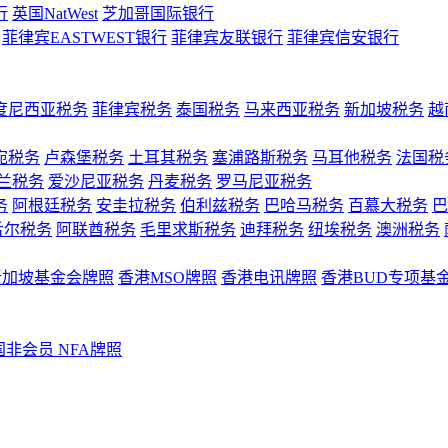
行
英国NatWest
芝加哥国际银行
菲律宾EASTWEST银行
菲律宾友联银行
菲律宾信安银行
度尼西亚税务
菲律宾税务
泰国税务
马来西亚税务
新加坡税务
越
宛税务
卢森堡税务
土耳其税务
塞浦路斯税务
马耳他税务
法国税
兰税务
爱沙尼亚税务
丹麦税务
罗马尼亚税务
务
阿根廷税务
安圭拉税务
伯利兹税务
巴哈马税务
百慕大税务
巴
舌尔税务
阿联酋税务
毛里求斯税务
迪拜税务
纽埃税务
澳洲税务
新加坡基金会牌照
香港MSO牌照
香港电讯牌照
香港BUD专项基
国非会员 NFA牌照