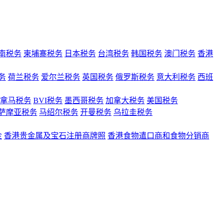
南税务
柬埔寨税务
日本税务
台湾税务
韩国税务
澳门税务
香港
务
荷兰税务
爱尔兰税务
英国税务
俄罗斯税务
意大利税务
西班
拿马税务
BVI税务
墨西哥税务
加拿大税务
美国税务
萨摩亚税务
马绍尔税务
开曼税务
乌拉圭税务
金
香港贵金属及宝石注册商牌照
香港食物遣口商和食物分销商