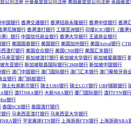
会公司注册
开曼基金会公司注册
美国基金会公司注册
英国基金
港中国银行
香港交通银行
香港招商永隆银行
香港中信银行
香港
香港花旗银行
香港渣打银行
工银亚洲银行
印度ICICI银行（香
香港）银行
中国信托商业银行
香港大华银行
王道商业银行
通银行
美国国泰银行
美国银行
美国加州银行
美国Arival银行
CT
泽西渣打银行
美国合众银行
美国CNB银行
美国汇丰银行
坡马来亚银行
新加坡渣打银行
新加坡大华银行
新加坡星展银行
坡东亚银行
新加坡联昌国际银行CIMB银行
新加坡中国银行
洲银行
澳门中国银行
澳门国际银行
澳门汇丰银行
澳门葡萄牙商
商业银行
澳门蚂蚁银行
行
瑞士杜高斯贝银行
瑞士UBS银行
瑞士LGT银行
UBP瑞联银行
RA银行
渣打NRA银行
大新NRA银行
厦门国际银行
渣打FTN银
Misr银行
行
泰国SCB银行
泰国渣打银行
亚银行
马来西亚渣打银行
马来西亚大华银行
岸NRA银行
平安离岸FTN银行
上海浙商FTN银行
上海浙商NRA