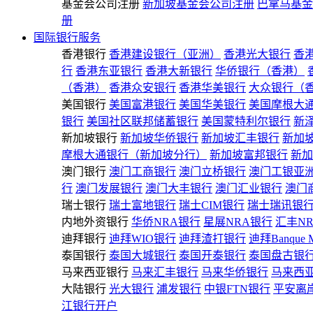
基金会公司注册
新加坡基金会公司注册
巴拿马基金
册
国际银行服务
香港银行
香港建设银行（亚洲）
香港光大银行
香
行
香港东亚银行
香港大新银行
华侨银行（香港）
（香港）
香港众安银行
香港华美银行
大众银行（
美国银行
美国富港银行
美国华美银行
美国摩根大
银行
美国社区联邦储蓄银行
美国蒙特利尔银行
新
新加坡银行
新加坡华侨银行
新加坡汇丰银行
新加
摩根大通银行（新加坡分行）
新加坡富邦银行
新加
澳门银行
澳门工商银行
澳门立桥银行
澳门工银亚
行
澳门发展银行
澳门大丰银行
澳门汇业银行
澳门
瑞士银行
瑞士富地银行
瑞士CIM银行
瑞士瑞讯银
内地外资银行
华侨NRA银行
星展NRA银行
汇丰N
迪拜银行
迪拜WIO银行
迪拜渣打银行
迪拜Banque 
泰国银行
泰国大城银行
泰国开泰银行
泰国盘古银
马来西亚银行
马来汇丰银行
马来华侨银行
马来西
大陆银行
光大银行
浦发银行
中银FTN银行
平安离
江银行开户