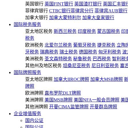
英国银行
英国FINT银行
英国渣打银行
英国汇丰银
菲律宾银行
CTBC银行菲律宾分行
菲律宾AUB银行
加拿大银行
加拿大蒙特利尔
加拿大皇家银行
国际税务服务
亚太地区税务
新西兰税务
印度税务
蒙古国税务
印
税务
欧洲税务
北爱尔兰税务
葡萄牙税务
捷克税务
立陶
牙税务
瑞典税务
瑞士税务
德国税务
匈牙利税务
波
美洲税务
圣文森特税务
秘鲁税务
巴西税务
智利税
其他州及地区税务
坦桑尼亚税务
尼日利亚税务
塞
国际牌照服务
亚太地区牌照
加拿大IIROC牌照
加拿大MSB牌照
牌照
欧洲牌照
直布罗陀DLT牌照
美洲牌照
美国MSB牌照
美国NFA一般会员牌照
美
其他洲牌照
开曼CIMA监管牌照
开曼群岛牌照
企业增值服务
国内公证
国际公证