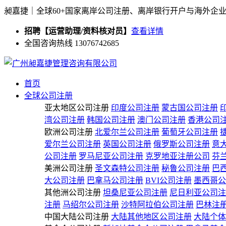
昶嘉捷｜全球60+国家离岸公司注册、离岸银行开户与海外企
招聘【运营助理/资料核对员】
查看详情
全国咨询热线 13076742685
首页
全球公司注册
亚太地区公司注册
印度公司注册
蒙古国公司注册
湾公司注册
韩国公司注册
澳门公司注册
香港公司
欧洲公司注册
北爱尔兰公司注册
葡萄牙公司注册
爱尔兰公司注册
英国公司注册
俄罗斯公司注册
意
公司注册
罗马尼亚公司注册
克罗地亚注册公司
芬
美洲公司注册
圣文森特公司注册
秘鲁公司注册
巴
大公司注册
巴拿马公司注册
BVI公司注册
墨西哥公
其他洲公司注册
坦桑尼亚公司注册
尼日利亚公司注
注册
马绍尔公司注册
沙特阿拉伯公司注册
巴林注
中国大陆公司注册
大陆其他地区公司注册
大陆个体