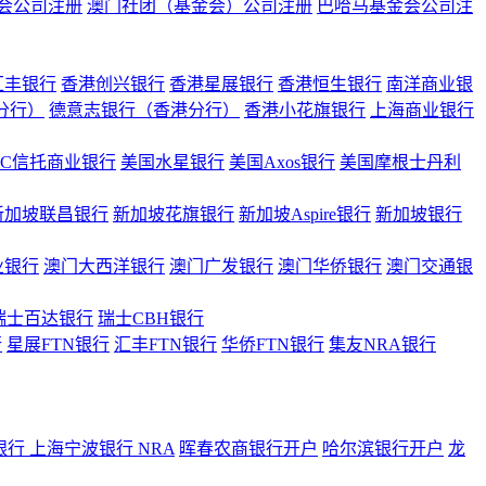
会公司注册
澳门社团（基金会）公司注册
巴哈马基金会公司注
汇丰银行
香港创兴银行
香港星展银行
香港恒生银行
南洋商业银
港分行）
德意志银行（香港分行）
香港小花旗银行
上海商业银行
BC信托商业银行
美国水星银行
美国Axos银行
美国摩根士丹利
新加坡联昌银行
新加坡花旗银行
新加坡Aspire银行
新加坡银行
业银行
澳门大西洋银行
澳门广发银行
澳门华侨银行
澳门交通银
瑞士百达银行
瑞士CBH银行
行
星展FTN银行
汇丰FTN银行
华侨FTN银行
集友NRA银行
银行
上海宁波银行 NRA
晖春农商银行开户
哈尔滨银行开户
龙