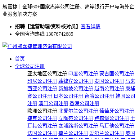
昶嘉捷｜全球60+国家离岸公司注册、离岸银行开户与海外企
业服务解决方案
招聘【运营助理/资料核对员】
查看详情
全国咨询热线 13076742685
首页
全球公司注册
亚太地区公司注册
印度公司注册
蒙古国公司注册
印尼公司注册
菲律宾公司注册
泰国公司注册
马来
西亚公司注册
新加坡公司注册
越南公司注册
柬埔
寨公司注册
日本公司注册
台湾公司注册
韩国公司
注册
澳门公司注册
香港公司注册
欧洲公司注册
北爱尔兰公司注册
葡萄牙公司注册
捷克公司注册
立陶宛公司注册
卢森堡公司注册
土
耳其公司注册
塞浦路斯公司注册
马耳他公司注册
法国公司注册
荷兰公司注册
爱尔兰公司注册
英国