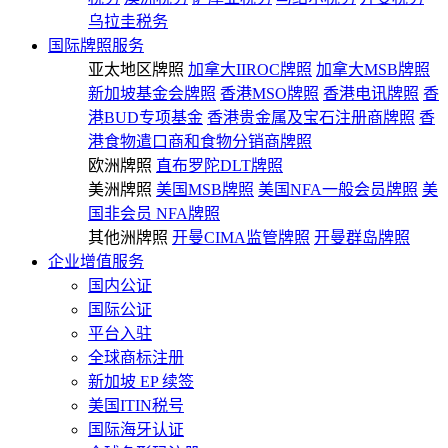
乌拉圭税务
国际牌照服务
亚太地区牌照
加拿大IIROC牌照
加拿大MSB牌照
新加坡基金会牌照
香港MSO牌照
香港电讯牌照
香
港BUD专项基金
香港贵金属及宝石注册商牌照
香
港食物遣口商和食物分销商牌照
欧洲牌照
直布罗陀DLT牌照
美洲牌照
美国MSB牌照
美国NFA一般会员牌照
美
国非会员 NFA牌照
其他洲牌照
开曼CIMA监管牌照
开曼群岛牌照
企业增值服务
国内公证
国际公证
平台入驻
全球商标注册
新加坡 EP 续签
美国ITIN税号
国际海牙认证