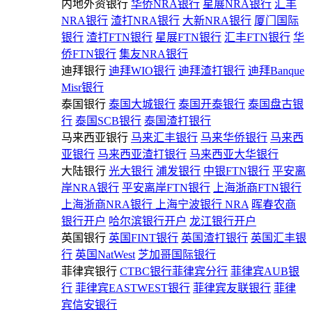
内地外资银行
华侨NRA银行
星展NRA银行
汇丰
NRA银行
渣打NRA银行
大新NRA银行
厦门国际
银行
渣打FTN银行
星展FTN银行
汇丰FTN银行
华
侨FTN银行
集友NRA银行
迪拜银行
迪拜WIO银行
迪拜渣打银行
迪拜Banque
Misr银行
泰国银行
泰国大城银行
泰国开泰银行
泰国盘古银
行
泰国SCB银行
泰国渣打银行
马来西亚银行
马来汇丰银行
马来华侨银行
马来西
亚银行
马来西亚渣打银行
马来西亚大华银行
大陆银行
光大银行
浦发银行
中银FTN银行
平安离
岸NRA银行
平安离岸FTN银行
上海浙商FTN银行
上海浙商NRA银行
上海宁波银行 NRA
晖春农商
银行开户
哈尔滨银行开户
龙江银行开户
英国银行
英国FINT银行
英国渣打银行
英国汇丰银
行
英国NatWest
芝加哥国际银行
菲律宾银行
CTBC银行菲律宾分行
菲律宾AUB银
行
菲律宾EASTWEST银行
菲律宾友联银行
菲律
宾信安银行