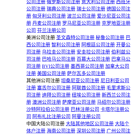
公司注册
俄罗斯公司注册
意大利公司注册
西班牙
公司注册
瑞典公司注册
瑞士公司注册
德国公司注
册
匈牙利公司注册
波兰公司注册
爱沙尼亚公司注
册
丹麦公司注册
罗马尼亚公司注册
克罗地亚注册
公司
芬兰注册公司
美洲公司注册
圣文森特公司注册
秘鲁公司注册
巴
西公司注册
智利公司注册
阿根廷公司注册
开曼公
司注册
乌拉圭公司注册
安圭拉公司注册
伯利兹公
司注册
巴哈马公司注册
百慕大公司注册
巴拿马公
司注册
BVI公司注册
墨西哥公司注册
加拿大公司
注册
美国公司注册
萨尔瓦多公司注册
其他洲公司注册
坦桑尼亚公司注册
尼日利亚公司
注册
塞舌尔公司注册
阿联酋公司注册
毛里求斯公
司注册
迪拜公司注册
纽埃公司注册
新西兰公司注
册
澳洲公司注册
萨摩亚公司注册
马绍尔公司注册
沙特阿拉伯公司注册
巴林注册公司
卡塔尔注册公
司
阿布扎比注册公司
阿曼注册公司
中国大陆公司注册
大陆其他地区公司注册
大陆个
体户注册
海南公司注册
深圳公司注册
广州公司注