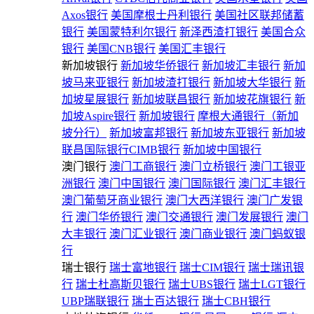
Axos银行
美国摩根士丹利银行
美国社区联邦储蓄
银行
美国蒙特利尔银行
新泽西渣打银行
美国合众
银行
美国CNB银行
美国汇丰银行
新加坡银行
新加坡华侨银行
新加坡汇丰银行
新加
坡马来亚银行
新加坡渣打银行
新加坡大华银行
新
加坡星展银行
新加坡联昌银行
新加坡花旗银行
新
加坡Aspire银行
新加坡银行
摩根大通银行（新加
坡分行）
新加坡富邦银行
新加坡东亚银行
新加坡
联昌国际银行CIMB银行
新加坡中国银行
澳门银行
澳门工商银行
澳门立桥银行
澳门工银亚
洲银行
澳门中国银行
澳门国际银行
澳门汇丰银行
澳门葡萄牙商业银行
澳门大西洋银行
澳门广发银
行
澳门华侨银行
澳门交通银行
澳门发展银行
澳门
大丰银行
澳门汇业银行
澳门商业银行
澳门蚂蚁银
行
瑞士银行
瑞士富地银行
瑞士CIM银行
瑞士瑞讯银
行
瑞士杜高斯贝银行
瑞士UBS银行
瑞士LGT银行
UBP瑞联银行
瑞士百达银行
瑞士CBH银行