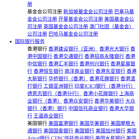
册
基金会公司注册
新加坡基金会公司注册
巴拿马基
金会公司注册
开曼基金会公司注册
美国基金会公
司注册
英国基金会公司注册
澳门社团（基金会）
公司注册
巴哈马基金会公司注册
国际银行服务
香港银行
香港建设银行（亚洲）
香港光大银行
香
港中国银行
香港交通银行
香港招商永隆银行
香港
中信银行
香港汇丰银行
香港创兴银行
香港星展银
行
香港恒生银行
南洋商业银行
香港东亚银行
香港
大新银行
华侨银行（香港）
香港花旗银行
香港渣
打银行
工银亚洲银行
印度ICICI银行（香港分行）
德意志银行（香港分行）
香港小花旗银行
上海商
业银行（香港）
香港众安银行
香港华美银行
大众
银行（香港）银行
中国信托商业银行
香港大华银
行
王道商业银行
美国银行
美国富港银行
美国华美银行
美国摩根大
通银行
美国国泰银行
美国银行
美国加州银行
美国
Arival银行
CTBC信托商业银行
美国水星银行
美国