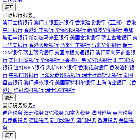
展开
国际银行服务
+
澳门立桥银行
澳门工银亚洲银行
香港建设银行（亚洲）
香港
中国银行
香港汇丰银行
华侨NRA银行
新加坡华侨银行
新加
坡汇丰银行
新加坡马来亚银行
美国富港银行
瑞士富地银行
美
国华美银行
香港大新银行
马来汇丰银行
马来华侨银行
瑞士
CIM银行
瑞士瑞讯银行
美国摩根大通银行
澳门葡萄牙商业银
行
美国国泰银行
华侨银行（香港）
星展NRA银行
汇丰NRA
银行
渣打NRA银行
大新NRA银行
香港花旗银行
香港渣打银
行
中银FTN银行
上海浙商NRA银行
瑞士杜高斯贝银行
泰国
盘古银行
澳门蚂蚁银行
美国蒙特利尔银行
上海商业银行（香
港）
迪拜渣打银行
瑞士LGT银行
展开
国际税务服务
+
迪拜税务
澳洲税务
BVI税务
加拿大税务
法国税务
英国税务
俄罗斯税务
德国税务
新加坡税务
澳门税务
香港税务
美国税
务
展开