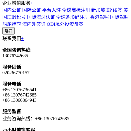
企业增值服务
+
国内公证
国际公证
平台入驻
全球商标注册
新加坡 EP 续签
美
国ITIN税号
国际海牙认证
全球条形码注册
香港驾照
国际驾照
船舶挂旗
海内外签证
ODI境外投资备案
展开
联系我们
+
全国咨询热线
13076742685
服务固话
020-36770157
服务电话
+86 13076736541
+86 13076742685
+86 13060864943
服务监督
业务咨询热线：+86 13076742685
24小时值班客服