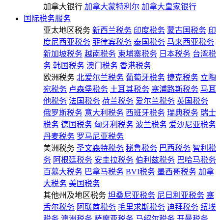
加拿大银行
加拿大蒙特利尔
加拿大皇家银行
国际税务服务
亚太地区税务
新西兰税务
印度税务
蒙古国税务
印
度尼西亚税务
菲律宾税务
泰国税务
马来西亚税务
新加坡税务
越南税务
柬埔寨税务
日本税务
台湾税
务
韩国税务
澳门税务
香港税务
欧洲税务
北爱尔兰税务
葡萄牙税务
捷克税务
立陶
宛税务
卢森堡税务
土耳其税务
塞浦路斯税务
马耳
他税务
法国税务
荷兰税务
爱尔兰税务
英国税务
俄罗斯税务
意大利税务
西班牙税务
瑞典税务
瑞士
税务
德国税务
匈牙利税务
波兰税务
爱沙尼亚税务
丹麦税务
罗马尼亚税务
美洲税务
圣文森特税务
秘鲁税务
巴西税务
智利税
务
阿根廷税务
安圭拉税务
伯利兹税务
巴哈马税务
百慕大税务
巴拿马税务
BVI税务
墨西哥税务
加拿
大税务
美国税务
其他州及地区税务
坦桑尼亚税务
尼日利亚税务
塞
舌尔税务
阿联酋税务
毛里求斯税务
迪拜税务
纽埃
税务
澳洲税务
萨摩亚税务
马绍尔税务
开曼税务