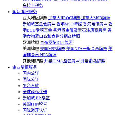
乌拉圭税务
国际牌照服务
亚太地区牌照
加拿大IIROC牌照
加拿大MSB牌照
新加坡基金会牌照
香港MSO牌照
香港电讯牌照
香
港BUD专项基金
香港贵金属及宝石注册商牌照
香
港食物遣口商和食物分销商牌照
欧洲牌照
直布罗陀DLT牌照
美洲牌照
美国MSB牌照
美国NFA一般会员牌照
美
国非会员 NFA牌照
其他洲牌照
开曼CIMA监管牌照
开曼群岛牌照
企业增值服务
国内公证
国际公证
平台入驻
全球商标注册
新加坡 EP 续签
美国ITIN税号
国际海牙认证