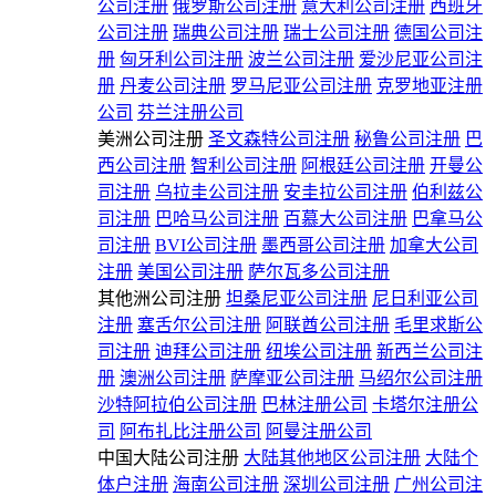
公司注册
俄罗斯公司注册
意大利公司注册
西班牙
公司注册
瑞典公司注册
瑞士公司注册
德国公司注
册
匈牙利公司注册
波兰公司注册
爱沙尼亚公司注
册
丹麦公司注册
罗马尼亚公司注册
克罗地亚注册
公司
芬兰注册公司
美洲公司注册
圣文森特公司注册
秘鲁公司注册
巴
西公司注册
智利公司注册
阿根廷公司注册
开曼公
司注册
乌拉圭公司注册
安圭拉公司注册
伯利兹公
司注册
巴哈马公司注册
百慕大公司注册
巴拿马公
司注册
BVI公司注册
墨西哥公司注册
加拿大公司
注册
美国公司注册
萨尔瓦多公司注册
其他洲公司注册
坦桑尼亚公司注册
尼日利亚公司
注册
塞舌尔公司注册
阿联酋公司注册
毛里求斯公
司注册
迪拜公司注册
纽埃公司注册
新西兰公司注
册
澳洲公司注册
萨摩亚公司注册
马绍尔公司注册
沙特阿拉伯公司注册
巴林注册公司
卡塔尔注册公
司
阿布扎比注册公司
阿曼注册公司
中国大陆公司注册
大陆其他地区公司注册
大陆个
体户注册
海南公司注册
深圳公司注册
广州公司注