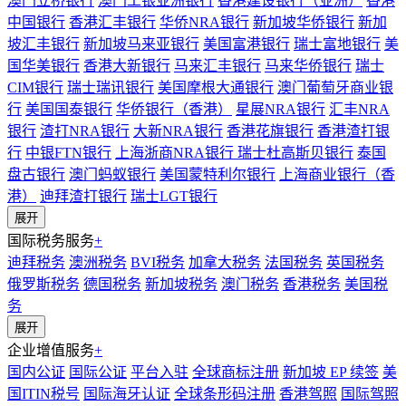
澳门立桥银行
澳门工银亚洲银行
香港建设银行（亚洲）
香港
中国银行
香港汇丰银行
华侨NRA银行
新加坡华侨银行
新加
坡汇丰银行
新加坡马来亚银行
美国富港银行
瑞士富地银行
美
国华美银行
香港大新银行
马来汇丰银行
马来华侨银行
瑞士
CIM银行
瑞士瑞讯银行
美国摩根大通银行
澳门葡萄牙商业银
行
美国国泰银行
华侨银行（香港）
星展NRA银行
汇丰NRA
银行
渣打NRA银行
大新NRA银行
香港花旗银行
香港渣打银
行
中银FTN银行
上海浙商NRA银行
瑞士杜高斯贝银行
泰国
盘古银行
澳门蚂蚁银行
美国蒙特利尔银行
上海商业银行（香
港）
迪拜渣打银行
瑞士LGT银行
展开
国际税务服务
+
迪拜税务
澳洲税务
BVI税务
加拿大税务
法国税务
英国税务
俄罗斯税务
德国税务
新加坡税务
澳门税务
香港税务
美国税
务
展开
企业增值服务
+
国内公证
国际公证
平台入驻
全球商标注册
新加坡 EP 续签
美
国ITIN税号
国际海牙认证
全球条形码注册
香港驾照
国际驾照