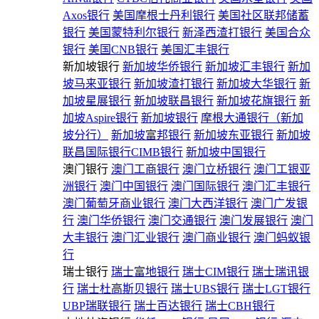
Axos银行
美国摩根士丹利银行
美国社区联邦储蓄
银行
美国蒙特利尔银行
新泽西渣打银行
美国合众
银行
美国CNB银行
美国汇丰银行
新加坡银行
新加坡华侨银行
新加坡汇丰银行
新加
坡马来亚银行
新加坡渣打银行
新加坡大华银行
新
加坡星展银行
新加坡联昌银行
新加坡花旗银行
新
加坡Aspire银行
新加坡银行
摩根大通银行（新加
坡分行）
新加坡富邦银行
新加坡东亚银行
新加坡
联昌国际银行CIMB银行
新加坡中国银行
澳门银行
澳门工商银行
澳门立桥银行
澳门工银亚
洲银行
澳门中国银行
澳门国际银行
澳门汇丰银行
澳门葡萄牙商业银行
澳门大西洋银行
澳门广发银
行
澳门华侨银行
澳门交通银行
澳门发展银行
澳门
大丰银行
澳门汇业银行
澳门商业银行
澳门蚂蚁银
行
瑞士银行
瑞士富地银行
瑞士CIM银行
瑞士瑞讯银
行
瑞士杜高斯贝银行
瑞士UBS银行
瑞士LGT银行
UBP瑞联银行
瑞士百达银行
瑞士CBH银行