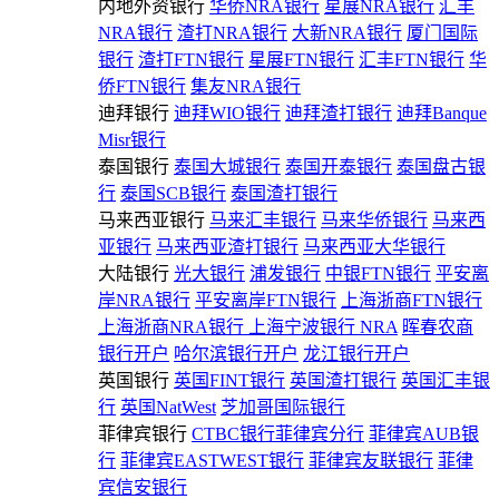
内地外资银行
华侨NRA银行
星展NRA银行
汇丰
NRA银行
渣打NRA银行
大新NRA银行
厦门国际
银行
渣打FTN银行
星展FTN银行
汇丰FTN银行
华
侨FTN银行
集友NRA银行
迪拜银行
迪拜WIO银行
迪拜渣打银行
迪拜Banque
Misr银行
泰国银行
泰国大城银行
泰国开泰银行
泰国盘古银
行
泰国SCB银行
泰国渣打银行
马来西亚银行
马来汇丰银行
马来华侨银行
马来西
亚银行
马来西亚渣打银行
马来西亚大华银行
大陆银行
光大银行
浦发银行
中银FTN银行
平安离
岸NRA银行
平安离岸FTN银行
上海浙商FTN银行
上海浙商NRA银行
上海宁波银行 NRA
晖春农商
银行开户
哈尔滨银行开户
龙江银行开户
英国银行
英国FINT银行
英国渣打银行
英国汇丰银
行
英国NatWest
芝加哥国际银行
菲律宾银行
CTBC银行菲律宾分行
菲律宾AUB银
行
菲律宾EASTWEST银行
菲律宾友联银行
菲律
宾信安银行