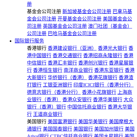
册
基金会公司注册
新加坡基金会公司注册
巴拿马基
金会公司注册
开曼基金会公司注册
美国基金会公
司注册
英国基金会公司注册
澳门社团（基金会）
公司注册
巴哈马基金会公司注册
国际银行服务
香港银行
香港建设银行（亚洲）
香港光大银行
香
港中国银行
香港交通银行
香港招商永隆银行
香港
中信银行
香港汇丰银行
香港创兴银行
香港星展银
行
香港恒生银行
南洋商业银行
香港东亚银行
香港
大新银行
华侨银行（香港）
香港花旗银行
香港渣
打银行
工银亚洲银行
印度ICICI银行（香港分行）
德意志银行（香港分行）
香港小花旗银行
上海商
业银行（香港）
香港众安银行
香港华美银行
大众
银行（香港）银行
中国信托商业银行
香港大华银
行
王道商业银行
美国银行
美国富港银行
美国华美银行
美国摩根大
通银行
美国国泰银行
美国银行
美国加州银行
美国
Arival银行
CTBC信托商业银行
美国水星银行
美国