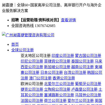
昶嘉捷｜全球60+国家离岸公司注册、离岸银行开户与海外企
业服务解决方案
招聘【运营助理/资料核对员】
查看详情
全国咨询热线 13076742685
首页
全球公司注册
亚太地区公司注册
印度公司注册
蒙古国公司注册
印尼公司注册
菲律宾公司注册
泰国公司注册
马来
西亚公司注册
新加坡公司注册
越南公司注册
柬埔
寨公司注册
日本公司注册
台湾公司注册
韩国公司
注册
澳门公司注册
香港公司注册
欧洲公司注册
北爱尔兰公司注册
葡萄牙公司注册
捷克公司注册
立陶宛公司注册
卢森堡公司注册
土
耳其公司注册
塞浦路斯公司注册
马耳他公司注册
法国公司注册
荷兰公司注册
爱尔兰公司注册
英国