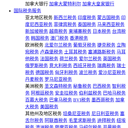
加拿大银行
加拿大蒙特利尔
加拿大皇家银行
国际税务服务
亚太地区税务
新西兰税务
印度税务
蒙古国税务
印
度尼西亚税务
菲律宾税务
泰国税务
马来西亚税务
新加坡税务
越南税务
柬埔寨税务
日本税务
台湾税
务
韩国税务
澳门税务
香港税务
欧洲税务
北爱尔兰税务
葡萄牙税务
捷克税务
立陶
宛税务
卢森堡税务
土耳其税务
塞浦路斯税务
马耳
他税务
法国税务
荷兰税务
爱尔兰税务
英国税务
俄罗斯税务
意大利税务
西班牙税务
瑞典税务
瑞士
税务
德国税务
匈牙利税务
波兰税务
爱沙尼亚税务
丹麦税务
罗马尼亚税务
美洲税务
圣文森特税务
秘鲁税务
巴西税务
智利税
务
阿根廷税务
安圭拉税务
伯利兹税务
巴哈马税务
百慕大税务
巴拿马税务
BVI税务
墨西哥税务
加拿
大税务
美国税务
其他州及地区税务
坦桑尼亚税务
尼日利亚税务
塞
舌尔税务
阿联酋税务
毛里求斯税务
迪拜税务
纽埃
税务
澳洲税务
萨摩亚税务
马绍尔税务
开曼税务