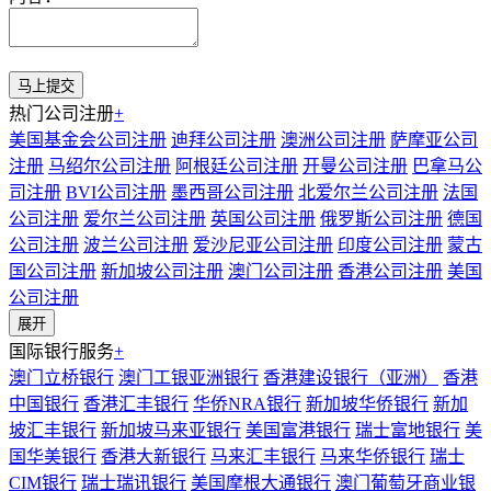
热门公司注册
+
美国基金会公司注册
迪拜公司注册
澳洲公司注册
萨摩亚公司
注册
马绍尔公司注册
阿根廷公司注册
开曼公司注册
巴拿马公
司注册
BVI公司注册
墨西哥公司注册
北爱尔兰公司注册
法国
公司注册
爱尔兰公司注册
英国公司注册
俄罗斯公司注册
德国
公司注册
波兰公司注册
爱沙尼亚公司注册
印度公司注册
蒙古
国公司注册
新加坡公司注册
澳门公司注册
香港公司注册
美国
公司注册
展开
国际银行服务
+
澳门立桥银行
澳门工银亚洲银行
香港建设银行（亚洲）
香港
中国银行
香港汇丰银行
华侨NRA银行
新加坡华侨银行
新加
坡汇丰银行
新加坡马来亚银行
美国富港银行
瑞士富地银行
美
国华美银行
香港大新银行
马来汇丰银行
马来华侨银行
瑞士
CIM银行
瑞士瑞讯银行
美国摩根大通银行
澳门葡萄牙商业银