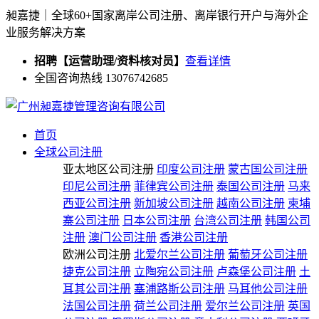
昶嘉捷｜全球60+国家离岸公司注册、离岸银行开户与海外企
业服务解决方案
招聘【运营助理/资料核对员】
查看详情
全国咨询热线 13076742685
首页
全球公司注册
亚太地区公司注册
印度公司注册
蒙古国公司注册
印尼公司注册
菲律宾公司注册
泰国公司注册
马来
西亚公司注册
新加坡公司注册
越南公司注册
柬埔
寨公司注册
日本公司注册
台湾公司注册
韩国公司
注册
澳门公司注册
香港公司注册
欧洲公司注册
北爱尔兰公司注册
葡萄牙公司注册
捷克公司注册
立陶宛公司注册
卢森堡公司注册
土
耳其公司注册
塞浦路斯公司注册
马耳他公司注册
法国公司注册
荷兰公司注册
爱尔兰公司注册
英国