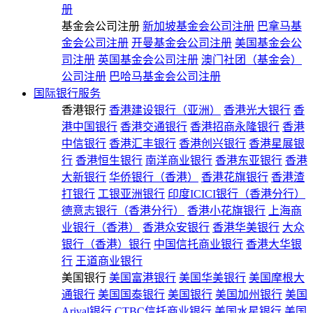
册
基金会公司注册
新加坡基金会公司注册
巴拿马基
金会公司注册
开曼基金会公司注册
美国基金会公
司注册
英国基金会公司注册
澳门社团（基金会）
公司注册
巴哈马基金会公司注册
国际银行服务
香港银行
香港建设银行（亚洲）
香港光大银行
香
港中国银行
香港交通银行
香港招商永隆银行
香港
中信银行
香港汇丰银行
香港创兴银行
香港星展银
行
香港恒生银行
南洋商业银行
香港东亚银行
香港
大新银行
华侨银行（香港）
香港花旗银行
香港渣
打银行
工银亚洲银行
印度ICICI银行（香港分行）
德意志银行（香港分行）
香港小花旗银行
上海商
业银行（香港）
香港众安银行
香港华美银行
大众
银行（香港）银行
中国信托商业银行
香港大华银
行
王道商业银行
美国银行
美国富港银行
美国华美银行
美国摩根大
通银行
美国国泰银行
美国银行
美国加州银行
美国
Arival银行
CTBC信托商业银行
美国水星银行
美国