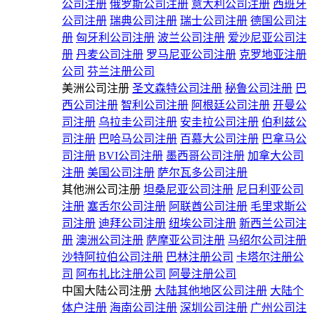
公司注册
俄罗斯公司注册
意大利公司注册
西班牙
公司注册
瑞典公司注册
瑞士公司注册
德国公司注
册
匈牙利公司注册
波兰公司注册
爱沙尼亚公司注
册
丹麦公司注册
罗马尼亚公司注册
克罗地亚注册
公司
芬兰注册公司
美洲公司注册
圣文森特公司注册
秘鲁公司注册
巴
西公司注册
智利公司注册
阿根廷公司注册
开曼公
司注册
乌拉圭公司注册
安圭拉公司注册
伯利兹公
司注册
巴哈马公司注册
百慕大公司注册
巴拿马公
司注册
BVI公司注册
墨西哥公司注册
加拿大公司
注册
美国公司注册
萨尔瓦多公司注册
其他洲公司注册
坦桑尼亚公司注册
尼日利亚公司
注册
塞舌尔公司注册
阿联酋公司注册
毛里求斯公
司注册
迪拜公司注册
纽埃公司注册
新西兰公司注
册
澳洲公司注册
萨摩亚公司注册
马绍尔公司注册
沙特阿拉伯公司注册
巴林注册公司
卡塔尔注册公
司
阿布扎比注册公司
阿曼注册公司
中国大陆公司注册
大陆其他地区公司注册
大陆个
体户注册
海南公司注册
深圳公司注册
广州公司注