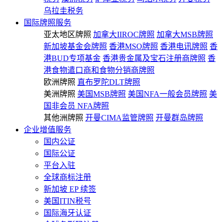
乌拉圭税务
国际牌照服务
亚太地区牌照
加拿大IIROC牌照
加拿大MSB牌照
新加坡基金会牌照
香港MSO牌照
香港电讯牌照
香
港BUD专项基金
香港贵金属及宝石注册商牌照
香
港食物遣口商和食物分销商牌照
欧洲牌照
直布罗陀DLT牌照
美洲牌照
美国MSB牌照
美国NFA一般会员牌照
美
国非会员 NFA牌照
其他洲牌照
开曼CIMA监管牌照
开曼群岛牌照
企业增值服务
国内公证
国际公证
平台入驻
全球商标注册
新加坡 EP 续签
美国ITIN税号
国际海牙认证