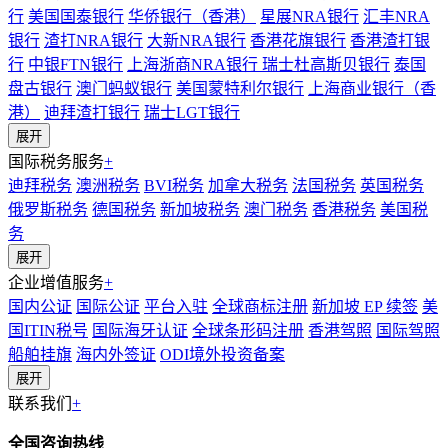
行
美国国泰银行
华侨银行（香港）
星展NRA银行
汇丰NRA
银行
渣打NRA银行
大新NRA银行
香港花旗银行
香港渣打银
行
中银FTN银行
上海浙商NRA银行
瑞士杜高斯贝银行
泰国
盘古银行
澳门蚂蚁银行
美国蒙特利尔银行
上海商业银行（香
港）
迪拜渣打银行
瑞士LGT银行
展开
国际税务服务
+
迪拜税务
澳洲税务
BVI税务
加拿大税务
法国税务
英国税务
俄罗斯税务
德国税务
新加坡税务
澳门税务
香港税务
美国税
务
展开
企业增值服务
+
国内公证
国际公证
平台入驻
全球商标注册
新加坡 EP 续签
美
国ITIN税号
国际海牙认证
全球条形码注册
香港驾照
国际驾照
船舶挂旗
海内外签证
ODI境外投资备案
展开
联系我们
+
全国咨询热线