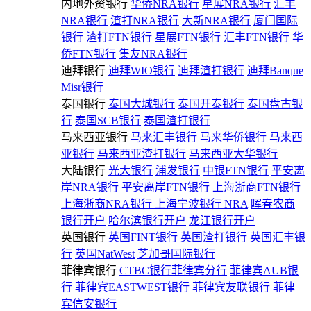
内地外资银行
华侨NRA银行
星展NRA银行
汇丰
NRA银行
渣打NRA银行
大新NRA银行
厦门国际
银行
渣打FTN银行
星展FTN银行
汇丰FTN银行
华
侨FTN银行
集友NRA银行
迪拜银行
迪拜WIO银行
迪拜渣打银行
迪拜Banque
Misr银行
泰国银行
泰国大城银行
泰国开泰银行
泰国盘古银
行
泰国SCB银行
泰国渣打银行
马来西亚银行
马来汇丰银行
马来华侨银行
马来西
亚银行
马来西亚渣打银行
马来西亚大华银行
大陆银行
光大银行
浦发银行
中银FTN银行
平安离
岸NRA银行
平安离岸FTN银行
上海浙商FTN银行
上海浙商NRA银行
上海宁波银行 NRA
晖春农商
银行开户
哈尔滨银行开户
龙江银行开户
英国银行
英国FINT银行
英国渣打银行
英国汇丰银
行
英国NatWest
芝加哥国际银行
菲律宾银行
CTBC银行菲律宾分行
菲律宾AUB银
行
菲律宾EASTWEST银行
菲律宾友联银行
菲律
宾信安银行