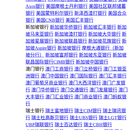
Axos银行
美国摩根士丹利银行
美国社区联邦储蓄
银行
美国蒙特利尔银行
新泽西渣打银行
美国合众
银行
美国CNB银行
美国汇丰银行
新加坡银行
新加坡华侨银行
新加坡汇丰银行
新加
坡马来亚银行
新加坡渣打银行
新加坡大华银行
新
加坡星展银行
新加坡联昌银行
新加坡花旗银行
新
加坡Aspire银行
新加坡银行
摩根大通银行（新加
坡分行）
新加坡富邦银行
新加坡东亚银行
新加坡
联昌国际银行CIMB银行
新加坡中国银行
澳门银行
澳门工商银行
澳门立桥银行
澳门工银亚
洲银行
澳门中国银行
澳门国际银行
澳门汇丰银行
澳门葡萄牙商业银行
澳门大西洋银行
澳门广发银
行
澳门华侨银行
澳门交通银行
澳门发展银行
澳门
大丰银行
澳门汇业银行
澳门商业银行
澳门蚂蚁银
行
瑞士银行
瑞士富地银行
瑞士CIM银行
瑞士瑞讯银
行
瑞士杜高斯贝银行
瑞士UBS银行
瑞士LGT银行
UBP瑞联银行
瑞士百达银行
瑞士CBH银行