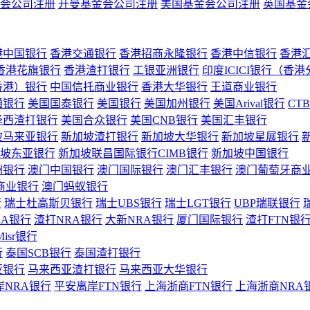
会公司注册
开曼基金会公司注册
美国基金会公司注册
英国基金
港中国银行
香港交通银行
香港招商永隆银行
香港中信银行
香港
香港花旗银行
香港渣打银行
工银亚洲银行
印度ICICI银行（香
香港）银行
中国信托商业银行
香港大华银行
王道商业银行
通银行
美国国泰银行
美国银行
美国加州银行
美国Arival银行
CT
泽西渣打银行
美国合众银行
美国CNB银行
美国汇丰银行
坡马来亚银行
新加坡渣打银行
新加坡大华银行
新加坡星展银行
坡东亚银行
新加坡联昌国际银行CIMB银行
新加坡中国银行
洲银行
澳门中国银行
澳门国际银行
澳门汇丰银行
澳门葡萄牙商
商业银行
澳门蚂蚁银行
行
瑞士杜高斯贝银行
瑞士UBS银行
瑞士LGT银行
UBP瑞联银行
RA银行
渣打NRA银行
大新NRA银行
厦门国际银行
渣打FTN银
Misr银行
行
泰国SCB银行
泰国渣打银行
亚银行
马来西亚渣打银行
马来西亚大华银行
岸NRA银行
平安离岸FTN银行
上海浙商FTN银行
上海浙商NRA