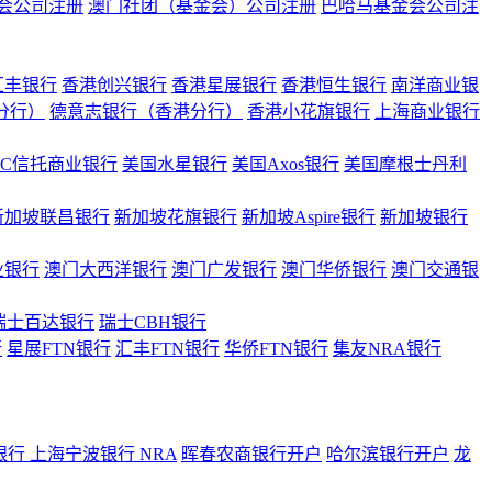
会公司注册
澳门社团（基金会）公司注册
巴哈马基金会公司注
汇丰银行
香港创兴银行
香港星展银行
香港恒生银行
南洋商业银
港分行）
德意志银行（香港分行）
香港小花旗银行
上海商业银行
BC信托商业银行
美国水星银行
美国Axos银行
美国摩根士丹利
新加坡联昌银行
新加坡花旗银行
新加坡Aspire银行
新加坡银行
业银行
澳门大西洋银行
澳门广发银行
澳门华侨银行
澳门交通银
瑞士百达银行
瑞士CBH银行
行
星展FTN银行
汇丰FTN银行
华侨FTN银行
集友NRA银行
银行
上海宁波银行 NRA
晖春农商银行开户
哈尔滨银行开户
龙