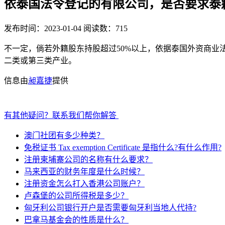
依泰国法令登记的有限公司，是否要求泰
发布时间：2023-01-04
阅读数：715
不一定，倘若外籍股东持股超过50%以上，依据泰国外资商
二类或第三类产业。
信息由
昶嘉捷
提供
有其他疑问？联系我们帮你解答
澳门社团有多少种类？
免税证书 Tax exemption Certificate 是指什么?有什么作用?
注册柬埔寨公司的名称有什么要求？
马来西亚的财务年度是什么时候？
注册资金怎么打入香港公司账户？
卢森堡的公司所得税是多少？
匈牙利公司银行开户是否需要匈牙利当地人代持?
巴拿马基金会的性质是什么？