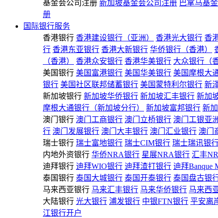
基金会公司注册
新加坡基金会公司注册
巴拿马基金
册
国际银行服务
香港银行
香港建设银行（亚洲）
香港光大银行
香
行
香港东亚银行
香港大新银行
华侨银行（香港）
（香港）
香港众安银行
香港华美银行
大众银行（
美国银行
美国富港银行
美国华美银行
美国摩根大
银行
美国社区联邦储蓄银行
美国蒙特利尔银行
新
新加坡银行
新加坡华侨银行
新加坡汇丰银行
新加
摩根大通银行（新加坡分行）
新加坡富邦银行
新加
澳门银行
澳门工商银行
澳门立桥银行
澳门工银亚
行
澳门发展银行
澳门大丰银行
澳门汇业银行
澳门
瑞士银行
瑞士富地银行
瑞士CIM银行
瑞士瑞讯银
内地外资银行
华侨NRA银行
星展NRA银行
汇丰N
迪拜银行
迪拜WIO银行
迪拜渣打银行
迪拜Banque 
泰国银行
泰国大城银行
泰国开泰银行
泰国盘古银
马来西亚银行
马来汇丰银行
马来华侨银行
马来西
大陆银行
光大银行
浦发银行
中银FTN银行
平安离
江银行开户