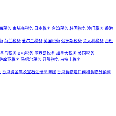
南税务
柬埔寨税务
日本税务
台湾税务
韩国税务
澳门税务
香港
务
荷兰税务
爱尔兰税务
英国税务
俄罗斯税务
意大利税务
西班
拿马税务
BVI税务
墨西哥税务
加拿大税务
美国税务
萨摩亚税务
马绍尔税务
开曼税务
乌拉圭税务
金
香港贵金属及宝石注册商牌照
香港食物遣口商和食物分销商