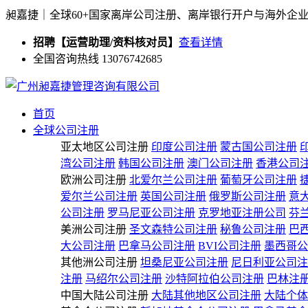
昶嘉捷｜全球60+国家离岸公司注册、离岸银行开户与海外企
招聘【运营助理/资料核对员】
查看详情
全国咨询热线 13076742685
首页
全球公司注册
亚太地区公司注册
印度公司注册
蒙古国公司注册
湾公司注册
韩国公司注册
澳门公司注册
香港公司
欧洲公司注册
北爱尔兰公司注册
葡萄牙公司注册
爱尔兰公司注册
英国公司注册
俄罗斯公司注册
意
公司注册
罗马尼亚公司注册
克罗地亚注册公司
芬
美洲公司注册
圣文森特公司注册
秘鲁公司注册
巴
大公司注册
巴拿马公司注册
BVI公司注册
墨西哥公
其他洲公司注册
坦桑尼亚公司注册
尼日利亚公司注
注册
马绍尔公司注册
沙特阿拉伯公司注册
巴林注
中国大陆公司注册
大陆其他地区公司注册
大陆个体