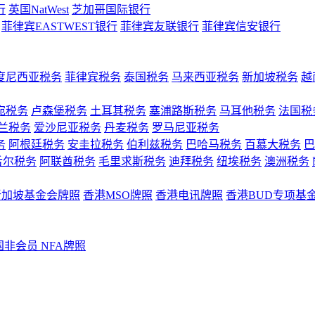
行
英国NatWest
芝加哥国际银行
菲律宾EASTWEST银行
菲律宾友联银行
菲律宾信安银行
度尼西亚税务
菲律宾税务
泰国税务
马来西亚税务
新加坡税务
越
宛税务
卢森堡税务
土耳其税务
塞浦路斯税务
马耳他税务
法国税
兰税务
爱沙尼亚税务
丹麦税务
罗马尼亚税务
务
阿根廷税务
安圭拉税务
伯利兹税务
巴哈马税务
百慕大税务
巴
舌尔税务
阿联酋税务
毛里求斯税务
迪拜税务
纽埃税务
澳洲税务
新加坡基金会牌照
香港MSO牌照
香港电讯牌照
香港BUD专项基
国非会员 NFA牌照