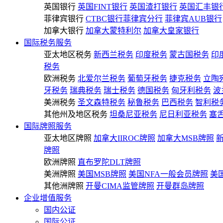
英国银行
英国FINT银行
英国渣打银行
英国汇丰银
菲律宾银行
CTBC银行菲律宾分行
菲律宾AUB银行
加拿大银行
加拿大蒙特利尔
加拿大皇家银行
国际税务服务
亚太地区税务
新西兰税务
印度税务
蒙古国税务
印
税务
欧洲税务
北爱尔兰税务
葡萄牙税务
捷克税务
立陶
牙税务
瑞典税务
瑞士税务
德国税务
匈牙利税务
波
美洲税务
圣文森特税务
秘鲁税务
巴西税务
智利税
其他州及地区税务
坦桑尼亚税务
尼日利亚税务
塞
国际牌照服务
亚太地区牌照
加拿大IIROC牌照
加拿大MSB牌照
牌照
欧洲牌照
直布罗陀DLT牌照
美洲牌照
美国MSB牌照
美国NFA一般会员牌照
美
其他洲牌照
开曼CIMA监管牌照
开曼群岛牌照
企业增值服务
国内公证
国际公证