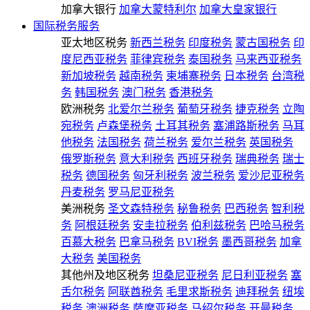
加拿大银行
加拿大蒙特利尔
加拿大皇家银行
国际税务服务
亚太地区税务
新西兰税务
印度税务
蒙古国税务
印
度尼西亚税务
菲律宾税务
泰国税务
马来西亚税务
新加坡税务
越南税务
柬埔寨税务
日本税务
台湾税
务
韩国税务
澳门税务
香港税务
欧洲税务
北爱尔兰税务
葡萄牙税务
捷克税务
立陶
宛税务
卢森堡税务
土耳其税务
塞浦路斯税务
马耳
他税务
法国税务
荷兰税务
爱尔兰税务
英国税务
俄罗斯税务
意大利税务
西班牙税务
瑞典税务
瑞士
税务
德国税务
匈牙利税务
波兰税务
爱沙尼亚税务
丹麦税务
罗马尼亚税务
美洲税务
圣文森特税务
秘鲁税务
巴西税务
智利税
务
阿根廷税务
安圭拉税务
伯利兹税务
巴哈马税务
百慕大税务
巴拿马税务
BVI税务
墨西哥税务
加拿
大税务
美国税务
其他州及地区税务
坦桑尼亚税务
尼日利亚税务
塞
舌尔税务
阿联酋税务
毛里求斯税务
迪拜税务
纽埃
税务
澳洲税务
萨摩亚税务
马绍尔税务
开曼税务