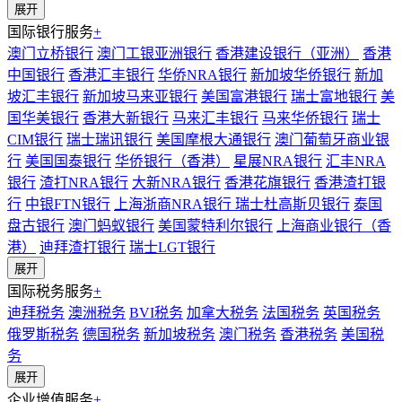
展开
国际银行服务
+
澳门立桥银行
澳门工银亚洲银行
香港建设银行（亚洲）
香港
中国银行
香港汇丰银行
华侨NRA银行
新加坡华侨银行
新加
坡汇丰银行
新加坡马来亚银行
美国富港银行
瑞士富地银行
美
国华美银行
香港大新银行
马来汇丰银行
马来华侨银行
瑞士
CIM银行
瑞士瑞讯银行
美国摩根大通银行
澳门葡萄牙商业银
行
美国国泰银行
华侨银行（香港）
星展NRA银行
汇丰NRA
银行
渣打NRA银行
大新NRA银行
香港花旗银行
香港渣打银
行
中银FTN银行
上海浙商NRA银行
瑞士杜高斯贝银行
泰国
盘古银行
澳门蚂蚁银行
美国蒙特利尔银行
上海商业银行（香
港）
迪拜渣打银行
瑞士LGT银行
展开
国际税务服务
+
迪拜税务
澳洲税务
BVI税务
加拿大税务
法国税务
英国税务
俄罗斯税务
德国税务
新加坡税务
澳门税务
香港税务
美国税
务
展开
企业增值服务
+