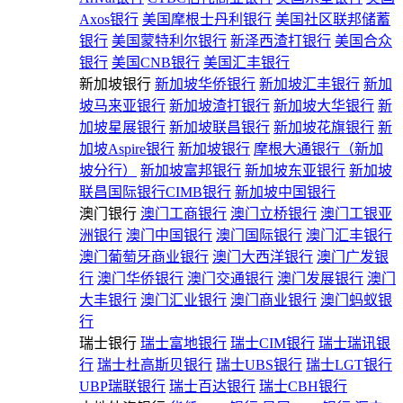
Axos银行
美国摩根士丹利银行
美国社区联邦储蓄
银行
美国蒙特利尔银行
新泽西渣打银行
美国合众
银行
美国CNB银行
美国汇丰银行
新加坡银行
新加坡华侨银行
新加坡汇丰银行
新加
坡马来亚银行
新加坡渣打银行
新加坡大华银行
新
加坡星展银行
新加坡联昌银行
新加坡花旗银行
新
加坡Aspire银行
新加坡银行
摩根大通银行（新加
坡分行）
新加坡富邦银行
新加坡东亚银行
新加坡
联昌国际银行CIMB银行
新加坡中国银行
澳门银行
澳门工商银行
澳门立桥银行
澳门工银亚
洲银行
澳门中国银行
澳门国际银行
澳门汇丰银行
澳门葡萄牙商业银行
澳门大西洋银行
澳门广发银
行
澳门华侨银行
澳门交通银行
澳门发展银行
澳门
大丰银行
澳门汇业银行
澳门商业银行
澳门蚂蚁银
行
瑞士银行
瑞士富地银行
瑞士CIM银行
瑞士瑞讯银
行
瑞士杜高斯贝银行
瑞士UBS银行
瑞士LGT银行
UBP瑞联银行
瑞士百达银行
瑞士CBH银行