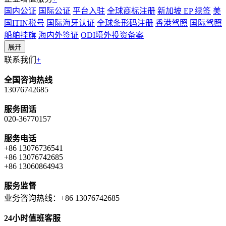
国内公证
国际公证
平台入驻
全球商标注册
新加坡 EP 续签
美
国ITIN税号
国际海牙认证
全球条形码注册
香港驾照
国际驾照
船舶挂旗
海内外签证
ODI境外投资备案
展开
联系我们
+
全国咨询热线
13076742685
服务固话
020-36770157
服务电话
+86 13076736541
+86 13076742685
+86 13060864943
服务监督
业务咨询热线：+86 13076742685
24小时值班客服