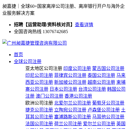
昶嘉捷｜全球60+国家离岸公司注册、离岸银行开户与海外企
业服务解决方案
招聘【运营助理/资料核对员】
查看详情
全国咨询热线 13076742685
首页
全球公司注册
亚太地区公司注册
印度公司注册
蒙古国公司注册
印尼公司注册
菲律宾公司注册
泰国公司注册
马来
西亚公司注册
新加坡公司注册
越南公司注册
柬埔
寨公司注册
日本公司注册
台湾公司注册
韩国公司
注册
澳门公司注册
香港公司注册
欧洲公司注册
北爱尔兰公司注册
葡萄牙公司注册
捷克公司注册
立陶宛公司注册
卢森堡公司注册
土
耳其公司注册
塞浦路斯公司注册
马耳他公司注册
法国公司注册
荷兰公司注册
爱尔兰公司注册
英国