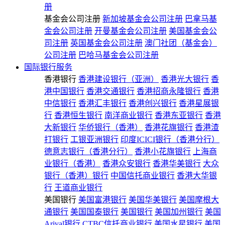
册
基金会公司注册
新加坡基金会公司注册
巴拿马基
金会公司注册
开曼基金会公司注册
美国基金会公
司注册
英国基金会公司注册
澳门社团（基金会）
公司注册
巴哈马基金会公司注册
国际银行服务
香港银行
香港建设银行（亚洲）
香港光大银行
香
港中国银行
香港交通银行
香港招商永隆银行
香港
中信银行
香港汇丰银行
香港创兴银行
香港星展银
行
香港恒生银行
南洋商业银行
香港东亚银行
香港
大新银行
华侨银行（香港）
香港花旗银行
香港渣
打银行
工银亚洲银行
印度ICICI银行（香港分行）
德意志银行（香港分行）
香港小花旗银行
上海商
业银行（香港）
香港众安银行
香港华美银行
大众
银行（香港）银行
中国信托商业银行
香港大华银
行
王道商业银行
美国银行
美国富港银行
美国华美银行
美国摩根大
通银行
美国国泰银行
美国银行
美国加州银行
美国
Arival银行
CTBC信托商业银行
美国水星银行
美国