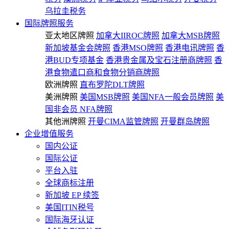
乌拉圭税务
国际牌照服务
亚太地区牌照
加拿大IIROC牌照
加拿大MSB牌照
新加坡基金会牌照
香港MSO牌照
香港电讯牌照
香
港BUD专项基金
香港贵金属及宝石注册商牌照
香
港食物遣口商和食物分销商牌照
欧洲牌照
直布罗陀DLT牌照
美洲牌照
美国MSB牌照
美国NFA一般会员牌照
美
国非会员 NFA牌照
其他洲牌照
开曼CIMA监管牌照
开曼群岛牌照
企业增值服务
国内公证
国际公证
平台入驻
全球商标注册
新加坡 EP 续签
美国ITIN税号
国际海牙认证