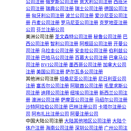
公司注册
俄罗斯公司注册
意大利公司注册
西班牙
公司注册
瑞典公司注册
瑞士公司注册
德国公司注
册
匈牙利公司注册
波兰公司注册
爱沙尼亚公司注
册
丹麦公司注册
罗马尼亚公司注册
克罗地亚注册
公司
芬兰注册公司
美洲公司注册
圣文森特公司注册
秘鲁公司注册
巴
西公司注册
智利公司注册
阿根廷公司注册
开曼公
司注册
乌拉圭公司注册
安圭拉公司注册
伯利兹公
司注册
巴哈马公司注册
百慕大公司注册
巴拿马公
司注册
BVI公司注册
墨西哥公司注册
加拿大公司
注册
美国公司注册
萨尔瓦多公司注册
其他洲公司注册
坦桑尼亚公司注册
尼日利亚公司
注册
塞舌尔公司注册
阿联酋公司注册
毛里求斯公
司注册
迪拜公司注册
纽埃公司注册
新西兰公司注
册
澳洲公司注册
萨摩亚公司注册
马绍尔公司注册
沙特阿拉伯公司注册
巴林注册公司
卡塔尔注册公
司
阿布扎比注册公司
阿曼注册公司
中国大陆公司注册
大陆其他地区公司注册
大陆个
体户注册
海南公司注册
深圳公司注册
广州公司注