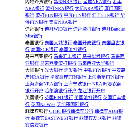
内地外资银行
华侨NRA银行
星展NRA银行
汇丰
NRA银行
渣打NRA银行
大新NRA银行
厦门国际
银行
渣打FTN银行
星展FTN银行
汇丰FTN银行
华
侨FTN银行
集友NRA银行
迪拜银行
迪拜WIO银行
迪拜渣打银行
迪拜Banque
Misr银行
泰国银行
泰国大城银行
泰国开泰银行
泰国盘古银
行
泰国SCB银行
泰国渣打银行
马来西亚银行
马来汇丰银行
马来华侨银行
马来西
亚银行
马来西亚渣打银行
马来西亚大华银行
大陆银行
光大银行
浦发银行
中银FTN银行
平安离
岸NRA银行
平安离岸FTN银行
上海浙商FTN银行
上海浙商NRA银行
上海宁波银行 NRA
晖春农商
银行开户
哈尔滨银行开户
龙江银行开户
英国银行
英国FINT银行
英国渣打银行
英国汇丰银
行
英国NatWest
芝加哥国际银行
菲律宾银行
CTBC银行菲律宾分行
菲律宾AUB银
行
菲律宾EASTWEST银行
菲律宾友联银行
菲律
宾信安银行