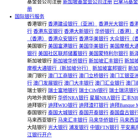
基金会公司注册
新加坡基金会公司注册
巴拿马基金
册
国际银行服务
香港银行
香港建设银行（亚洲）
香港光大银行
香
行
香港东亚银行
香港大新银行
华侨银行（香港）
（香港）
香港众安银行
香港华美银行
大众银行（
美国银行
美国富港银行
美国华美银行
美国摩根大
银行
美国社区联邦储蓄银行
美国蒙特利尔银行
新
新加坡银行
新加坡华侨银行
新加坡汇丰银行
新加
摩根大通银行（新加坡分行）
新加坡富邦银行
新加
澳门银行
澳门工商银行
澳门立桥银行
澳门工银亚
行
澳门发展银行
澳门大丰银行
澳门汇业银行
澳门
瑞士银行
瑞士富地银行
瑞士CIM银行
瑞士瑞讯银
内地外资银行
华侨NRA银行
星展NRA银行
汇丰N
迪拜银行
迪拜WIO银行
迪拜渣打银行
迪拜Banque 
泰国银行
泰国大城银行
泰国开泰银行
泰国盘古银
马来西亚银行
马来汇丰银行
马来华侨银行
马来西
大陆银行
光大银行
浦发银行
中银FTN银行
平安离
江银行开户