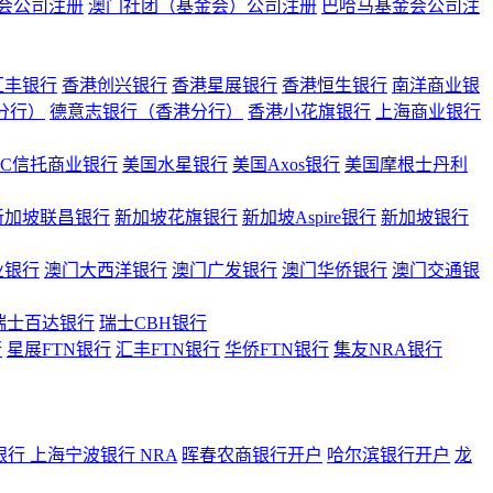
会公司注册
澳门社团（基金会）公司注册
巴哈马基金会公司注
汇丰银行
香港创兴银行
香港星展银行
香港恒生银行
南洋商业银
港分行）
德意志银行（香港分行）
香港小花旗银行
上海商业银行
BC信托商业银行
美国水星银行
美国Axos银行
美国摩根士丹利
新加坡联昌银行
新加坡花旗银行
新加坡Aspire银行
新加坡银行
业银行
澳门大西洋银行
澳门广发银行
澳门华侨银行
澳门交通银
瑞士百达银行
瑞士CBH银行
行
星展FTN银行
汇丰FTN银行
华侨FTN银行
集友NRA银行
银行
上海宁波银行 NRA
晖春农商银行开户
哈尔滨银行开户
龙