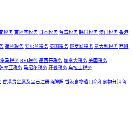
南税务
柬埔寨税务
日本税务
台湾税务
韩国税务
澳门税务
香港
务
荷兰税务
爱尔兰税务
英国税务
俄罗斯税务
意大利税务
西班
拿马税务
BVI税务
墨西哥税务
加拿大税务
美国税务
萨摩亚税务
马绍尔税务
开曼税务
乌拉圭税务
金
香港贵金属及宝石注册商牌照
香港食物遣口商和食物分销商