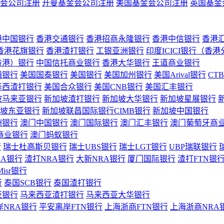
会公司注册
开曼基金会公司注册
美国基金会公司注册
英国基金
港中国银行
香港交通银行
香港招商永隆银行
香港中信银行
香港
香港花旗银行
香港渣打银行
工银亚洲银行
印度ICICI银行（香
香港）银行
中国信托商业银行
香港大华银行
王道商业银行
通银行
美国国泰银行
美国银行
美国加州银行
美国Arival银行
CT
泽西渣打银行
美国合众银行
美国CNB银行
美国汇丰银行
坡马来亚银行
新加坡渣打银行
新加坡大华银行
新加坡星展银行
坡东亚银行
新加坡联昌国际银行CIMB银行
新加坡中国银行
洲银行
澳门中国银行
澳门国际银行
澳门汇丰银行
澳门葡萄牙商
商业银行
澳门蚂蚁银行
行
瑞士杜高斯贝银行
瑞士UBS银行
瑞士LGT银行
UBP瑞联银行
RA银行
渣打NRA银行
大新NRA银行
厦门国际银行
渣打FTN银
Misr银行
行
泰国SCB银行
泰国渣打银行
亚银行
马来西亚渣打银行
马来西亚大华银行
岸NRA银行
平安离岸FTN银行
上海浙商FTN银行
上海浙商NRA