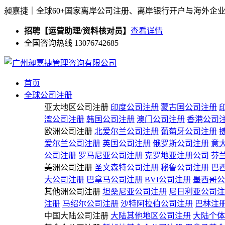
昶嘉捷｜全球60+国家离岸公司注册、离岸银行开户与海外企
招聘【运营助理/资料核对员】
查看详情
全国咨询热线 13076742685
首页
全球公司注册
亚太地区公司注册
印度公司注册
蒙古国公司注册
湾公司注册
韩国公司注册
澳门公司注册
香港公司
欧洲公司注册
北爱尔兰公司注册
葡萄牙公司注册
爱尔兰公司注册
英国公司注册
俄罗斯公司注册
意
公司注册
罗马尼亚公司注册
克罗地亚注册公司
芬
美洲公司注册
圣文森特公司注册
秘鲁公司注册
巴
大公司注册
巴拿马公司注册
BVI公司注册
墨西哥公
其他洲公司注册
坦桑尼亚公司注册
尼日利亚公司注
注册
马绍尔公司注册
沙特阿拉伯公司注册
巴林注
中国大陆公司注册
大陆其他地区公司注册
大陆个体