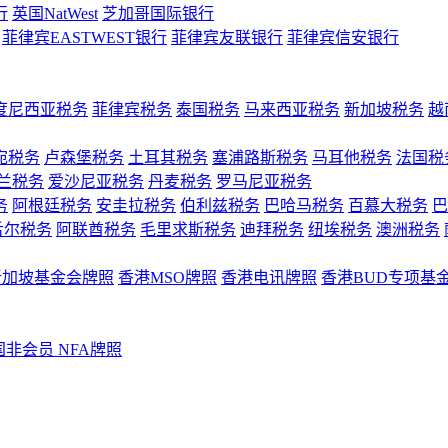
行
英国NatWest
芝加哥国际银行
菲律宾EASTWEST银行
菲律宾友联银行
菲律宾信安银行
度尼西亚税务
菲律宾税务
泰国税务
马来西亚税务
新加坡税务
越
宛税务
卢森堡税务
土耳其税务
塞浦路斯税务
马耳他税务
法国税
兰税务
爱沙尼亚税务
丹麦税务
罗马尼亚税务
务
阿根廷税务
安圭拉税务
伯利兹税务
巴哈马税务
百慕大税务
巴
舌尔税务
阿联酋税务
毛里求斯税务
迪拜税务
纽埃税务
澳洲税务
新加坡基金会牌照
香港MSO牌照
香港电讯牌照
香港BUD专项基
国非会员 NFA牌照