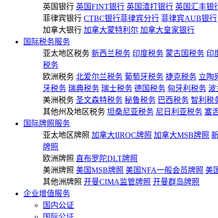
英国银行
英国FINT银行
英国渣打银行
英国汇丰银
菲律宾银行
CTBC银行菲律宾分行
菲律宾AUB银行
加拿大银行
加拿大蒙特利尔
加拿大皇家银行
国际税务服务
亚太地区税务
新西兰税务
印度税务
蒙古国税务
印
税务
欧洲税务
北爱尔兰税务
葡萄牙税务
捷克税务
立陶
牙税务
瑞典税务
瑞士税务
德国税务
匈牙利税务
波
美洲税务
圣文森特税务
秘鲁税务
巴西税务
智利税
其他州及地区税务
坦桑尼亚税务
尼日利亚税务
塞
国际牌照服务
亚太地区牌照
加拿大IIROC牌照
加拿大MSB牌照
牌照
欧洲牌照
直布罗陀DLT牌照
美洲牌照
美国MSB牌照
美国NFA一般会员牌照
美
其他洲牌照
开曼CIMA监管牌照
开曼群岛牌照
企业增值服务
国内公证
国际公证