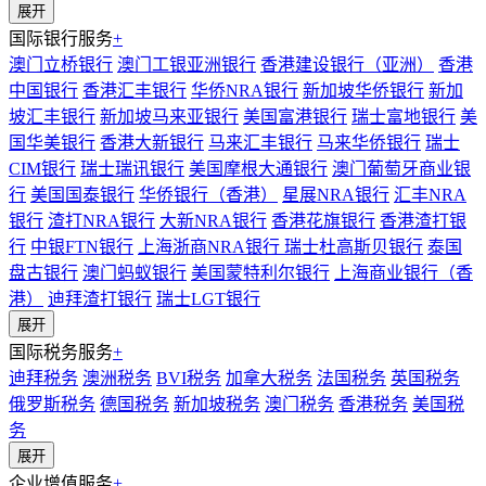
展开
国际银行服务
+
澳门立桥银行
澳门工银亚洲银行
香港建设银行（亚洲）
香港
中国银行
香港汇丰银行
华侨NRA银行
新加坡华侨银行
新加
坡汇丰银行
新加坡马来亚银行
美国富港银行
瑞士富地银行
美
国华美银行
香港大新银行
马来汇丰银行
马来华侨银行
瑞士
CIM银行
瑞士瑞讯银行
美国摩根大通银行
澳门葡萄牙商业银
行
美国国泰银行
华侨银行（香港）
星展NRA银行
汇丰NRA
银行
渣打NRA银行
大新NRA银行
香港花旗银行
香港渣打银
行
中银FTN银行
上海浙商NRA银行
瑞士杜高斯贝银行
泰国
盘古银行
澳门蚂蚁银行
美国蒙特利尔银行
上海商业银行（香
港）
迪拜渣打银行
瑞士LGT银行
展开
国际税务服务
+
迪拜税务
澳洲税务
BVI税务
加拿大税务
法国税务
英国税务
俄罗斯税务
德国税务
新加坡税务
澳门税务
香港税务
美国税
务
展开
企业增值服务
+