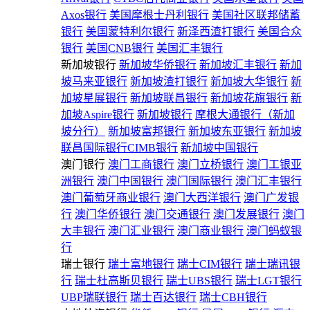
Axos银行
美国摩根士丹利银行
美国社区联邦储蓄
银行
美国蒙特利尔银行
新泽西渣打银行
美国合众
银行
美国CNB银行
美国汇丰银行
新加坡银行
新加坡华侨银行
新加坡汇丰银行
新加
坡马来亚银行
新加坡渣打银行
新加坡大华银行
新
加坡星展银行
新加坡联昌银行
新加坡花旗银行
新
加坡Aspire银行
新加坡银行
摩根大通银行（新加
坡分行）
新加坡富邦银行
新加坡东亚银行
新加坡
联昌国际银行CIMB银行
新加坡中国银行
澳门银行
澳门工商银行
澳门立桥银行
澳门工银亚
洲银行
澳门中国银行
澳门国际银行
澳门汇丰银行
澳门葡萄牙商业银行
澳门大西洋银行
澳门广发银
行
澳门华侨银行
澳门交通银行
澳门发展银行
澳门
大丰银行
澳门汇业银行
澳门商业银行
澳门蚂蚁银
行
瑞士银行
瑞士富地银行
瑞士CIM银行
瑞士瑞讯银
行
瑞士杜高斯贝银行
瑞士UBS银行
瑞士LGT银行
UBP瑞联银行
瑞士百达银行
瑞士CBH银行