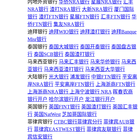
内地外资银行
华侨NRA银行
星展NRA银行
汇丰
NRA银行
渣打NRA银行
大新NRA银行
厦门国际
银行
渣打FTN银行
星展FTN银行
汇丰FTN银行
华
侨FTN银行
集友NRA银行
迪拜银行
迪拜WIO银行
迪拜渣打银行
迪拜Banque
Misr银行
泰国银行
泰国大城银行
泰国开泰银行
泰国盘古银
行
泰国SCB银行
泰国渣打银行
马来西亚银行
马来汇丰银行
马来华侨银行
马来西
亚银行
马来西亚渣打银行
马来西亚大华银行
大陆银行
光大银行
浦发银行
中银FTN银行
平安离
岸NRA银行
平安离岸FTN银行
上海浙商FTN银行
上海浙商NRA银行
上海宁波银行 NRA
晖春农商
银行开户
哈尔滨银行开户
龙江银行开户
英国银行
英国FINT银行
英国渣打银行
英国汇丰银
行
英国NatWest
芝加哥国际银行
菲律宾银行
CTBC银行菲律宾分行
菲律宾AUB银
行
菲律宾EASTWEST银行
菲律宾友联银行
菲律
宾信安银行