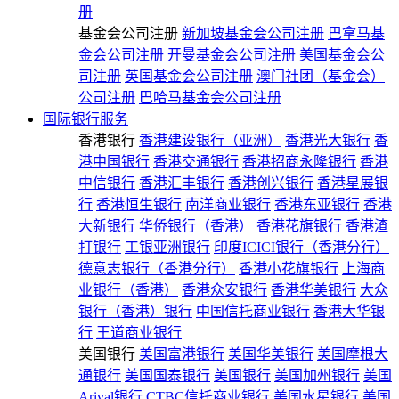
册
基金会公司注册
新加坡基金会公司注册
巴拿马基
金会公司注册
开曼基金会公司注册
美国基金会公
司注册
英国基金会公司注册
澳门社团（基金会）
公司注册
巴哈马基金会公司注册
国际银行服务
香港银行
香港建设银行（亚洲）
香港光大银行
香
港中国银行
香港交通银行
香港招商永隆银行
香港
中信银行
香港汇丰银行
香港创兴银行
香港星展银
行
香港恒生银行
南洋商业银行
香港东亚银行
香港
大新银行
华侨银行（香港）
香港花旗银行
香港渣
打银行
工银亚洲银行
印度ICICI银行（香港分行）
德意志银行（香港分行）
香港小花旗银行
上海商
业银行（香港）
香港众安银行
香港华美银行
大众
银行（香港）银行
中国信托商业银行
香港大华银
行
王道商业银行
美国银行
美国富港银行
美国华美银行
美国摩根大
通银行
美国国泰银行
美国银行
美国加州银行
美国
Arival银行
CTBC信托商业银行
美国水星银行
美国