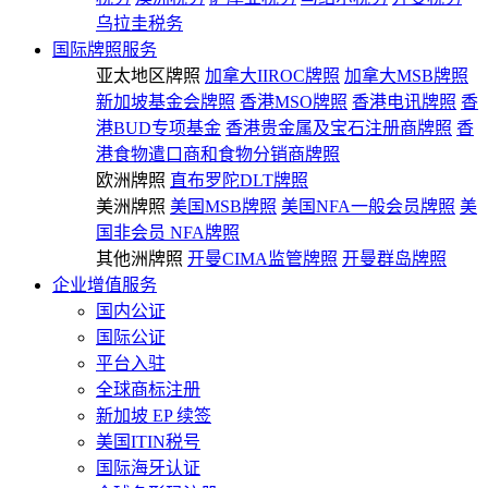
乌拉圭税务
国际牌照服务
亚太地区牌照
加拿大IIROC牌照
加拿大MSB牌照
新加坡基金会牌照
香港MSO牌照
香港电讯牌照
香
港BUD专项基金
香港贵金属及宝石注册商牌照
香
港食物遣口商和食物分销商牌照
欧洲牌照
直布罗陀DLT牌照
美洲牌照
美国MSB牌照
美国NFA一般会员牌照
美
国非会员 NFA牌照
其他洲牌照
开曼CIMA监管牌照
开曼群岛牌照
企业增值服务
国内公证
国际公证
平台入驻
全球商标注册
新加坡 EP 续签
美国ITIN税号
国际海牙认证