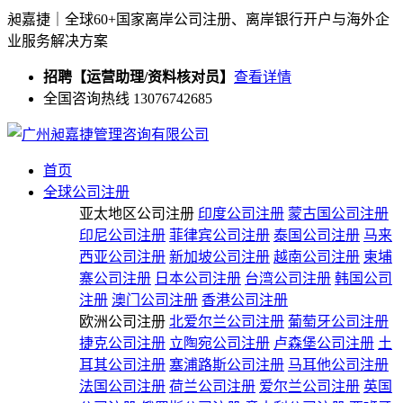
昶嘉捷｜全球60+国家离岸公司注册、离岸银行开户与海外企
业服务解决方案
招聘【运营助理/资料核对员】
查看详情
全国咨询热线 13076742685
首页
全球公司注册
亚太地区公司注册
印度公司注册
蒙古国公司注册
印尼公司注册
菲律宾公司注册
泰国公司注册
马来
西亚公司注册
新加坡公司注册
越南公司注册
柬埔
寨公司注册
日本公司注册
台湾公司注册
韩国公司
注册
澳门公司注册
香港公司注册
欧洲公司注册
北爱尔兰公司注册
葡萄牙公司注册
捷克公司注册
立陶宛公司注册
卢森堡公司注册
土
耳其公司注册
塞浦路斯公司注册
马耳他公司注册
法国公司注册
荷兰公司注册
爱尔兰公司注册
英国