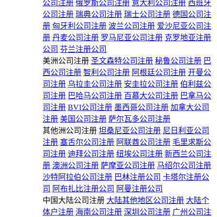
公司注册
俄罗斯公司注册
意大利公司注册
西班牙
公司注册
瑞典公司注册
瑞士公司注册
德国公司注
册
匈牙利公司注册
波兰公司注册
爱沙尼亚公司注
册
丹麦公司注册
罗马尼亚公司注册
克罗地亚注册
公司
芬兰注册公司
美洲公司注册
圣文森特公司注册
秘鲁公司注册
巴
西公司注册
智利公司注册
阿根廷公司注册
开曼公
司注册
乌拉圭公司注册
安圭拉公司注册
伯利兹公
司注册
巴哈马公司注册
百慕大公司注册
巴拿马公
司注册
BVI公司注册
墨西哥公司注册
加拿大公司
注册
美国公司注册
萨尔瓦多公司注册
其他洲公司注册
坦桑尼亚公司注册
尼日利亚公司
注册
塞舌尔公司注册
阿联酋公司注册
毛里求斯公
司注册
迪拜公司注册
纽埃公司注册
新西兰公司注
册
澳洲公司注册
萨摩亚公司注册
马绍尔公司注册
沙特阿拉伯公司注册
巴林注册公司
卡塔尔注册公
司
阿布扎比注册公司
阿曼注册公司
中国大陆公司注册
大陆其他地区公司注册
大陆个
体户注册
海南公司注册
深圳公司注册
广州公司注