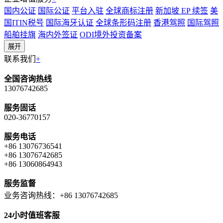
国内公证
国际公证
平台入驻
全球商标注册
新加坡 EP 续签
美
国ITIN税号
国际海牙认证
全球条形码注册
香港驾照
国际驾照
船舶挂旗
海内外签证
ODI境外投资备案
展开
联系我们
+
全国咨询热线
13076742685
服务固话
020-36770157
服务电话
+86 13076736541
+86 13076742685
+86 13060864943
服务监督
业务咨询热线：+86 13076742685
24小时值班客服