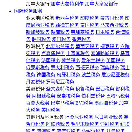
加拿大银行
加拿大蒙特利尔
加拿大皇家银行
国际税务服务
亚太地区税务
新西兰税务
印度税务
蒙古国税务
印
度尼西亚税务
菲律宾税务
泰国税务
马来西亚税务
新加坡税务
越南税务
柬埔寨税务
日本税务
台湾税
务
韩国税务
澳门税务
香港税务
欧洲税务
北爱尔兰税务
葡萄牙税务
捷克税务
立陶
宛税务
卢森堡税务
土耳其税务
塞浦路斯税务
马耳
他税务
法国税务
荷兰税务
爱尔兰税务
英国税务
俄罗斯税务
意大利税务
西班牙税务
瑞典税务
瑞士
税务
德国税务
匈牙利税务
波兰税务
爱沙尼亚税务
丹麦税务
罗马尼亚税务
美洲税务
圣文森特税务
秘鲁税务
巴西税务
智利税
务
阿根廷税务
安圭拉税务
伯利兹税务
巴哈马税务
百慕大税务
巴拿马税务
BVI税务
墨西哥税务
加拿
大税务
美国税务
其他州及地区税务
坦桑尼亚税务
尼日利亚税务
塞
舌尔税务
阿联酋税务
毛里求斯税务
迪拜税务
纽埃
税务
澳洲税务
萨摩亚税务
马绍尔税务
开曼税务