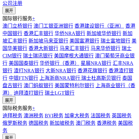
公司注册
展开
国际银行服务
+
澳门立桥银行
澳门工银亚洲银行
香港建设银行（亚洲）
香港
中国银行
香港汇丰银行
华侨NRA银行
新加坡华侨银行
新加
坡汇丰银行
新加坡马来亚银行
美国富港银行
瑞士富地银行
美
国华美银行
香港大新银行
马来汇丰银行
马来华侨银行
瑞士
CIM银行
瑞士瑞讯银行
美国摩根大通银行
澳门葡萄牙商业银
行
美国国泰银行
华侨银行（香港）
星展NRA银行
汇丰NRA
银行
渣打NRA银行
大新NRA银行
香港花旗银行
香港渣打银
行
中银FTN银行
上海浙商NRA银行
瑞士杜高斯贝银行
泰国
盘古银行
澳门蚂蚁银行
美国蒙特利尔银行
上海商业银行（香
港）
迪拜渣打银行
瑞士LGT银行
展开
国际税务服务
+
迪拜税务
澳洲税务
BVI税务
加拿大税务
法国税务
英国税务
俄罗斯税务
德国税务
新加坡税务
澳门税务
香港税务
美国税
务
展开