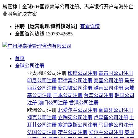
昶嘉捷｜全球60+国家离岸公司注册、离岸银行开户与海外企
业服务解决方案
招聘【运营助理/资料核对员】
查看详情
全国咨询热线 13076742685
首页
全球公司注册
亚太地区公司注册
印度公司注册
蒙古国公司注册
印尼公司注册
菲律宾公司注册
泰国公司注册
马来
西亚公司注册
新加坡公司注册
越南公司注册
柬埔
寨公司注册
日本公司注册
台湾公司注册
韩国公司
注册
澳门公司注册
香港公司注册
欧洲公司注册
北爱尔兰公司注册
葡萄牙公司注册
捷克公司注册
立陶宛公司注册
卢森堡公司注册
土
耳其公司注册
塞浦路斯公司注册
马耳他公司注册
法国公司注册
荷兰公司注册
爱尔兰公司注册
英国