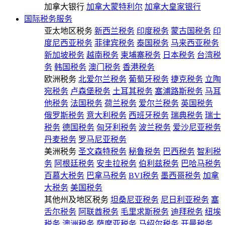
加拿大银行
加拿大蒙特利尔
加拿大皇家银行
国际税务服务
亚太地区税务
新西兰税务
印度税务
蒙古国税务
印
度尼西亚税务
菲律宾税务
泰国税务
马来西亚税务
新加坡税务
越南税务
柬埔寨税务
日本税务
台湾税
务
韩国税务
澳门税务
香港税务
欧洲税务
北爱尔兰税务
葡萄牙税务
捷克税务
立陶
宛税务
卢森堡税务
土耳其税务
塞浦路斯税务
马耳
他税务
法国税务
荷兰税务
爱尔兰税务
英国税务
俄罗斯税务
意大利税务
西班牙税务
瑞典税务
瑞士
税务
德国税务
匈牙利税务
波兰税务
爱沙尼亚税务
丹麦税务
罗马尼亚税务
美洲税务
圣文森特税务
秘鲁税务
巴西税务
智利税
务
阿根廷税务
安圭拉税务
伯利兹税务
巴哈马税务
百慕大税务
巴拿马税务
BVI税务
墨西哥税务
加拿
大税务
美国税务
其他州及地区税务
坦桑尼亚税务
尼日利亚税务
塞
舌尔税务
阿联酋税务
毛里求斯税务
迪拜税务
纽埃
税务
澳洲税务
萨摩亚税务
马绍尔税务
开曼税务