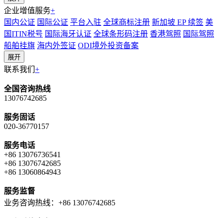
企业增值服务
+
国内公证
国际公证
平台入驻
全球商标注册
新加坡 EP 续签
美
国ITIN税号
国际海牙认证
全球条形码注册
香港驾照
国际驾照
船舶挂旗
海内外签证
ODI境外投资备案
展开
联系我们
+
全国咨询热线
13076742685
服务固话
020-36770157
服务电话
+86 13076736541
+86 13076742685
+86 13060864943
服务监督
业务咨询热线：+86 13076742685