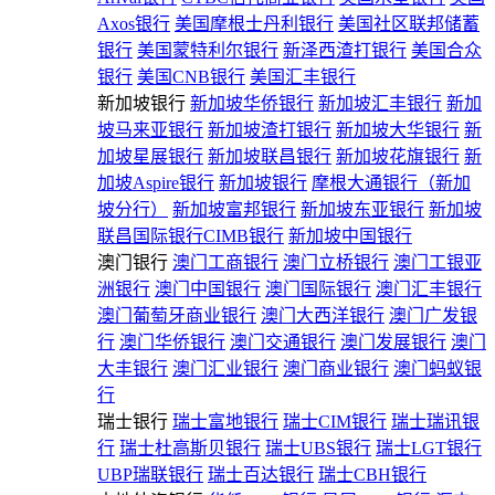
Axos银行
美国摩根士丹利银行
美国社区联邦储蓄
银行
美国蒙特利尔银行
新泽西渣打银行
美国合众
银行
美国CNB银行
美国汇丰银行
新加坡银行
新加坡华侨银行
新加坡汇丰银行
新加
坡马来亚银行
新加坡渣打银行
新加坡大华银行
新
加坡星展银行
新加坡联昌银行
新加坡花旗银行
新
加坡Aspire银行
新加坡银行
摩根大通银行（新加
坡分行）
新加坡富邦银行
新加坡东亚银行
新加坡
联昌国际银行CIMB银行
新加坡中国银行
澳门银行
澳门工商银行
澳门立桥银行
澳门工银亚
洲银行
澳门中国银行
澳门国际银行
澳门汇丰银行
澳门葡萄牙商业银行
澳门大西洋银行
澳门广发银
行
澳门华侨银行
澳门交通银行
澳门发展银行
澳门
大丰银行
澳门汇业银行
澳门商业银行
澳门蚂蚁银
行
瑞士银行
瑞士富地银行
瑞士CIM银行
瑞士瑞讯银
行
瑞士杜高斯贝银行
瑞士UBS银行
瑞士LGT银行
UBP瑞联银行
瑞士百达银行
瑞士CBH银行