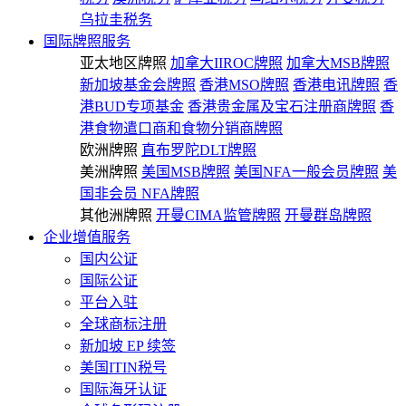
乌拉圭税务
国际牌照服务
亚太地区牌照
加拿大IIROC牌照
加拿大MSB牌照
新加坡基金会牌照
香港MSO牌照
香港电讯牌照
香
港BUD专项基金
香港贵金属及宝石注册商牌照
香
港食物遣口商和食物分销商牌照
欧洲牌照
直布罗陀DLT牌照
美洲牌照
美国MSB牌照
美国NFA一般会员牌照
美
国非会员 NFA牌照
其他洲牌照
开曼CIMA监管牌照
开曼群岛牌照
企业增值服务
国内公证
国际公证
平台入驻
全球商标注册
新加坡 EP 续签
美国ITIN税号
国际海牙认证