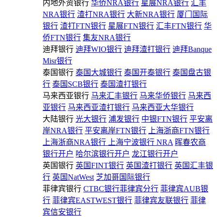
内地外资银行
华侨NRA银行
星展NRA银行
汇丰
NRA银行
渣打NRA银行
大新NRA银行
厦门国际
银行
渣打FTN银行
星展FTN银行
汇丰FTN银行
华
侨FTN银行
集友NRA银行
迪拜银行
迪拜WIO银行
迪拜渣打银行
迪拜Banque
Misr银行
泰国银行
泰国大城银行
泰国开泰银行
泰国盘古银
行
泰国SCB银行
泰国渣打银行
马来西亚银行
马来汇丰银行
马来华侨银行
马来西
亚银行
马来西亚渣打银行
马来西亚大华银行
大陆银行
光大银行
浦发银行
中银FTN银行
平安离
岸NRA银行
平安离岸FTN银行
上海浙商FTN银行
上海浙商NRA银行
上海宁波银行 NRA
晖春农商
银行开户
哈尔滨银行开户
龙江银行开户
英国银行
英国FINT银行
英国渣打银行
英国汇丰银
行
英国NatWest
芝加哥国际银行
菲律宾银行
CTBC银行菲律宾分行
菲律宾AUB银
行
菲律宾EASTWEST银行
菲律宾友联银行
菲律
宾信安银行