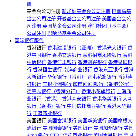
册
基金会公司注册
新加坡基金会公司注册
巴拿马基
金会公司注册
开曼基金会公司注册
美国基金会公
司注册
英国基金会公司注册
澳门社团（基金会）
公司注册
巴哈马基金会公司注册
国际银行服务
香港银行
香港建设银行（亚洲）
香港光大银行
香
港中国银行
香港交通银行
香港招商永隆银行
香港
中信银行
香港汇丰银行
香港创兴银行
香港星展银
行
香港恒生银行
南洋商业银行
香港东亚银行
香港
大新银行
华侨银行（香港）
香港花旗银行
香港渣
打银行
工银亚洲银行
印度ICICI银行（香港分行）
德意志银行（香港分行）
香港小花旗银行
上海商
业银行（香港）
香港众安银行
香港华美银行
大众
银行（香港）银行
中国信托商业银行
香港大华银
行
王道商业银行
美国银行
美国富港银行
美国华美银行
美国摩根大
通银行
美国国泰银行
美国银行
美国加州银行
美国
Arival银行
CTBC信托商业银行
美国水星银行
美国