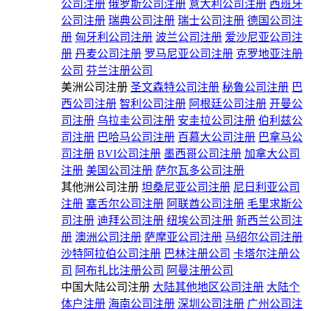
公司注册
俄罗斯公司注册
意大利公司注册
西班牙
公司注册
瑞典公司注册
瑞士公司注册
德国公司注
册
匈牙利公司注册
波兰公司注册
爱沙尼亚公司注
册
丹麦公司注册
罗马尼亚公司注册
克罗地亚注册
公司
芬兰注册公司
美洲公司注册
圣文森特公司注册
秘鲁公司注册
巴
西公司注册
智利公司注册
阿根廷公司注册
开曼公
司注册
乌拉圭公司注册
安圭拉公司注册
伯利兹公
司注册
巴哈马公司注册
百慕大公司注册
巴拿马公
司注册
BVI公司注册
墨西哥公司注册
加拿大公司
注册
美国公司注册
萨尔瓦多公司注册
其他洲公司注册
坦桑尼亚公司注册
尼日利亚公司
注册
塞舌尔公司注册
阿联酋公司注册
毛里求斯公
司注册
迪拜公司注册
纽埃公司注册
新西兰公司注
册
澳洲公司注册
萨摩亚公司注册
马绍尔公司注册
沙特阿拉伯公司注册
巴林注册公司
卡塔尔注册公
司
阿布扎比注册公司
阿曼注册公司
中国大陆公司注册
大陆其他地区公司注册
大陆个
体户注册
海南公司注册
深圳公司注册
广州公司注