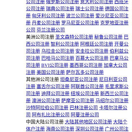
公司注册
俄罗斯公司注册
意大利公司注册
西班牙
公司注册
瑞典公司注册
瑞士公司注册
德国公司注
册
匈牙利公司注册
波兰公司注册
爱沙尼亚公司注
册
丹麦公司注册
罗马尼亚公司注册
克罗地亚注册
公司
芬兰注册公司
美洲公司注册
圣文森特公司注册
秘鲁公司注册
巴
西公司注册
智利公司注册
阿根廷公司注册
开曼公
司注册
乌拉圭公司注册
安圭拉公司注册
伯利兹公
司注册
巴哈马公司注册
百慕大公司注册
巴拿马公
司注册
BVI公司注册
墨西哥公司注册
加拿大公司
注册
美国公司注册
萨尔瓦多公司注册
其他洲公司注册
坦桑尼亚公司注册
尼日利亚公司
注册
塞舌尔公司注册
阿联酋公司注册
毛里求斯公
司注册
迪拜公司注册
纽埃公司注册
新西兰公司注
册
澳洲公司注册
萨摩亚公司注册
马绍尔公司注册
沙特阿拉伯公司注册
巴林注册公司
卡塔尔注册公
司
阿布扎比注册公司
阿曼注册公司
中国大陆公司注册
大陆其他地区公司注册
大陆个
体户注册
海南公司注册
深圳公司注册
广州公司注