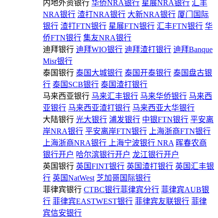
内地外资银行
华侨NRA银行
星展NRA银行
汇丰
NRA银行
渣打NRA银行
大新NRA银行
厦门国际
银行
渣打FTN银行
星展FTN银行
汇丰FTN银行
华
侨FTN银行
集友NRA银行
迪拜银行
迪拜WIO银行
迪拜渣打银行
迪拜Banque
Misr银行
泰国银行
泰国大城银行
泰国开泰银行
泰国盘古银
行
泰国SCB银行
泰国渣打银行
马来西亚银行
马来汇丰银行
马来华侨银行
马来西
亚银行
马来西亚渣打银行
马来西亚大华银行
大陆银行
光大银行
浦发银行
中银FTN银行
平安离
岸NRA银行
平安离岸FTN银行
上海浙商FTN银行
上海浙商NRA银行
上海宁波银行 NRA
晖春农商
银行开户
哈尔滨银行开户
龙江银行开户
英国银行
英国FINT银行
英国渣打银行
英国汇丰银
行
英国NatWest
芝加哥国际银行
菲律宾银行
CTBC银行菲律宾分行
菲律宾AUB银
行
菲律宾EASTWEST银行
菲律宾友联银行
菲律
宾信安银行