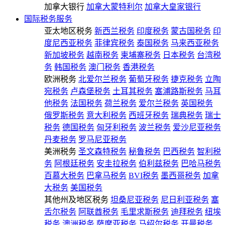
加拿大银行
加拿大蒙特利尔
加拿大皇家银行
国际税务服务
亚太地区税务
新西兰税务
印度税务
蒙古国税务
印
度尼西亚税务
菲律宾税务
泰国税务
马来西亚税务
新加坡税务
越南税务
柬埔寨税务
日本税务
台湾税
务
韩国税务
澳门税务
香港税务
欧洲税务
北爱尔兰税务
葡萄牙税务
捷克税务
立陶
宛税务
卢森堡税务
土耳其税务
塞浦路斯税务
马耳
他税务
法国税务
荷兰税务
爱尔兰税务
英国税务
俄罗斯税务
意大利税务
西班牙税务
瑞典税务
瑞士
税务
德国税务
匈牙利税务
波兰税务
爱沙尼亚税务
丹麦税务
罗马尼亚税务
美洲税务
圣文森特税务
秘鲁税务
巴西税务
智利税
务
阿根廷税务
安圭拉税务
伯利兹税务
巴哈马税务
百慕大税务
巴拿马税务
BVI税务
墨西哥税务
加拿
大税务
美国税务
其他州及地区税务
坦桑尼亚税务
尼日利亚税务
塞
舌尔税务
阿联酋税务
毛里求斯税务
迪拜税务
纽埃
税务
澳洲税务
萨摩亚税务
马绍尔税务
开曼税务