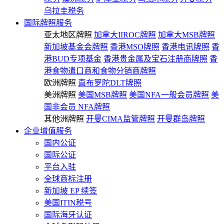
乌拉圭税务
国际牌照服务
亚太地区牌照
加拿大IIROC牌照
加拿大MSB牌照
新加坡基金会牌照
香港MSO牌照
香港电讯牌照
香
港BUD专项基金
香港贵金属及宝石注册商牌照
香
港食物遣口商和食物分销商牌照
欧洲牌照
直布罗陀DLT牌照
美洲牌照
美国MSB牌照
美国NFA一般会员牌照
美
国非会员 NFA牌照
其他洲牌照
开曼CIMA监管牌照
开曼群岛牌照
企业增值服务
国内公证
国际公证
平台入驻
全球商标注册
新加坡 EP 续签
美国ITIN税号
国际海牙认证