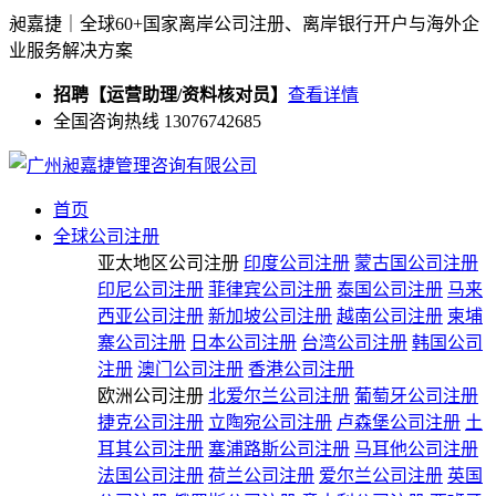
昶嘉捷｜全球60+国家离岸公司注册、离岸银行开户与海外企
业服务解决方案
招聘【运营助理/资料核对员】
查看详情
全国咨询热线 13076742685
首页
全球公司注册
亚太地区公司注册
印度公司注册
蒙古国公司注册
印尼公司注册
菲律宾公司注册
泰国公司注册
马来
西亚公司注册
新加坡公司注册
越南公司注册
柬埔
寨公司注册
日本公司注册
台湾公司注册
韩国公司
注册
澳门公司注册
香港公司注册
欧洲公司注册
北爱尔兰公司注册
葡萄牙公司注册
捷克公司注册
立陶宛公司注册
卢森堡公司注册
土
耳其公司注册
塞浦路斯公司注册
马耳他公司注册
法国公司注册
荷兰公司注册
爱尔兰公司注册
英国