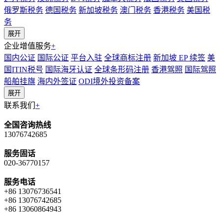
俄罗斯税务
德国税务
新加坡税务
澳门税务
香港税务
美国税
务
展开
企业增值服务
+
国内公证
国际公证
平台入驻
全球商标注册
新加坡 EP 续签
美
国ITIN税号
国际海牙认证
全球条形码注册
香港驾照
国际驾照
船舶挂旗
海内外签证
ODI境外投资备案
展开
联系我们
+
全国咨询热线
13076742685
服务固话
020-36770157
服务电话
+86 13076736541
+86 13076742685
+86 13060864943