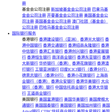
册
基金会公司注册
新加坡基金会公司注册
巴拿马基
金会公司注册
开曼基金会公司注册
美国基金会公
司注册
英国基金会公司注册
澳门社团（基金会）
公司注册
巴哈马基金会公司注册
国际银行服务
香港银行
香港建设银行（亚洲）
香港光大银行
香
港中国银行
香港交通银行
香港招商永隆银行
香港
中信银行
香港汇丰银行
香港创兴银行
香港星展银
行
香港恒生银行
南洋商业银行
香港东亚银行
香港
大新银行
华侨银行（香港）
香港花旗银行
香港渣
打银行
工银亚洲银行
印度ICICI银行（香港分行）
德意志银行（香港分行）
香港小花旗银行
上海商
业银行（香港）
香港众安银行
香港华美银行
大众
银行（香港）银行
中国信托商业银行
香港大华银
行
王道商业银行
美国银行
美国富港银行
美国华美银行
美国摩根大
通银行
美国国泰银行
美国银行
美国加州银行
美国
Arival银行
CTBC信托商业银行
美国水星银行
美国