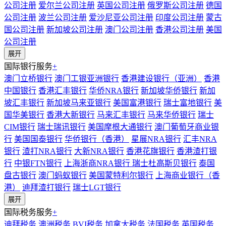
公司注册
爱尔兰公司注册
英国公司注册
俄罗斯公司注册
德国
公司注册
波兰公司注册
爱沙尼亚公司注册
印度公司注册
蒙古
国公司注册
新加坡公司注册
澳门公司注册
香港公司注册
美国
公司注册
展开
国际银行服务
+
澳门立桥银行
澳门工银亚洲银行
香港建设银行（亚洲）
香港
中国银行
香港汇丰银行
华侨NRA银行
新加坡华侨银行
新加
坡汇丰银行
新加坡马来亚银行
美国富港银行
瑞士富地银行
美
国华美银行
香港大新银行
马来汇丰银行
马来华侨银行
瑞士
CIM银行
瑞士瑞讯银行
美国摩根大通银行
澳门葡萄牙商业银
行
美国国泰银行
华侨银行（香港）
星展NRA银行
汇丰NRA
银行
渣打NRA银行
大新NRA银行
香港花旗银行
香港渣打银
行
中银FTN银行
上海浙商NRA银行
瑞士杜高斯贝银行
泰国
盘古银行
澳门蚂蚁银行
美国蒙特利尔银行
上海商业银行（香
港）
迪拜渣打银行
瑞士LGT银行
展开
国际税务服务
+
迪拜税务
澳洲税务
BVI税务
加拿大税务
法国税务
英国税务