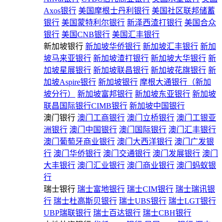
Axos银行
美国摩根士丹利银行
美国社区联邦储蓄
银行
美国蒙特利尔银行
新泽西渣打银行
美国合众
银行
美国CNB银行
美国汇丰银行
新加坡银行
新加坡华侨银行
新加坡汇丰银行
新加
坡马来亚银行
新加坡渣打银行
新加坡大华银行
新
加坡星展银行
新加坡联昌银行
新加坡花旗银行
新
加坡Aspire银行
新加坡银行
摩根大通银行（新加
坡分行）
新加坡富邦银行
新加坡东亚银行
新加坡
联昌国际银行CIMB银行
新加坡中国银行
澳门银行
澳门工商银行
澳门立桥银行
澳门工银亚
洲银行
澳门中国银行
澳门国际银行
澳门汇丰银行
澳门葡萄牙商业银行
澳门大西洋银行
澳门广发银
行
澳门华侨银行
澳门交通银行
澳门发展银行
澳门
大丰银行
澳门汇业银行
澳门商业银行
澳门蚂蚁银
行
瑞士银行
瑞士富地银行
瑞士CIM银行
瑞士瑞讯银
行
瑞士杜高斯贝银行
瑞士UBS银行
瑞士LGT银行
UBP瑞联银行
瑞士百达银行
瑞士CBH银行