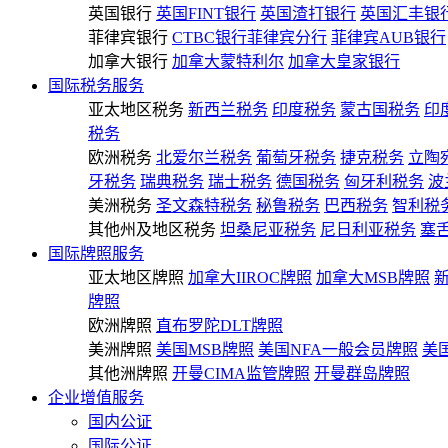
英国银行
英国FINT银行
英国渣打银行
英国汇丰银
菲律宾银行
CTBC银行菲律宾分行
菲律宾AUB银行
加拿大银行
加拿大蒙特利尔
加拿大皇家银行
国际税务服务
亚太地区税务
新西兰税务
印度税务
蒙古国税务
印
税务
欧洲税务
北爱尔兰税务
葡萄牙税务
捷克税务
立陶
牙税务
瑞典税务
瑞士税务
德国税务
匈牙利税务
波
美洲税务
圣文森特税务
秘鲁税务
巴西税务
智利税
其他州及地区税务
坦桑尼亚税务
尼日利亚税务
塞
国际牌照服务
亚太地区牌照
加拿大IIROC牌照
加拿大MSB牌照
牌照
欧洲牌照
直布罗陀DLT牌照
美洲牌照
美国MSB牌照
美国NFA一般会员牌照
美
其他洲牌照
开曼CIMA监管牌照
开曼群岛牌照
企业增值服务
国内公证
国际公证