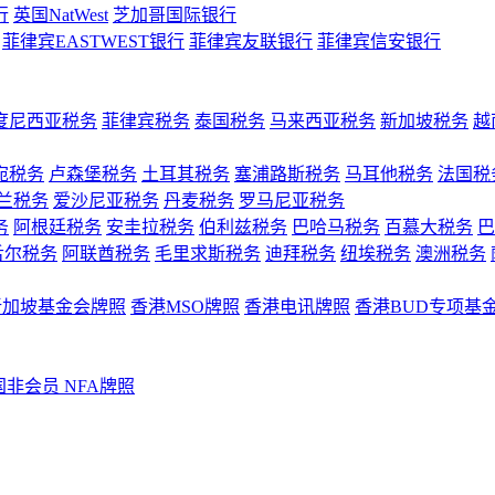
行
英国NatWest
芝加哥国际银行
菲律宾EASTWEST银行
菲律宾友联银行
菲律宾信安银行
度尼西亚税务
菲律宾税务
泰国税务
马来西亚税务
新加坡税务
越
宛税务
卢森堡税务
土耳其税务
塞浦路斯税务
马耳他税务
法国税
兰税务
爱沙尼亚税务
丹麦税务
罗马尼亚税务
务
阿根廷税务
安圭拉税务
伯利兹税务
巴哈马税务
百慕大税务
巴
舌尔税务
阿联酋税务
毛里求斯税务
迪拜税务
纽埃税务
澳洲税务
新加坡基金会牌照
香港MSO牌照
香港电讯牌照
香港BUD专项基
国非会员 NFA牌照