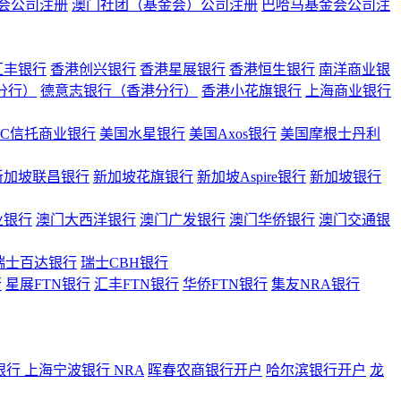
会公司注册
澳门社团（基金会）公司注册
巴哈马基金会公司注
汇丰银行
香港创兴银行
香港星展银行
香港恒生银行
南洋商业银
港分行）
德意志银行（香港分行）
香港小花旗银行
上海商业银行
BC信托商业银行
美国水星银行
美国Axos银行
美国摩根士丹利
新加坡联昌银行
新加坡花旗银行
新加坡Aspire银行
新加坡银行
业银行
澳门大西洋银行
澳门广发银行
澳门华侨银行
澳门交通银
瑞士百达银行
瑞士CBH银行
行
星展FTN银行
汇丰FTN银行
华侨FTN银行
集友NRA银行
银行
上海宁波银行 NRA
晖春农商银行开户
哈尔滨银行开户
龙