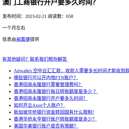
澳门工商银行开户要多久时间？
发布时间：2023-02-21
阅读数：658
一个月左右
信息由
昶嘉捷
提供
有其他疑问？联系我们帮你解答
Airwallex 空中云汇汇款，收款人需要多长时间才能收到
哪些银行可以开内地FTN账户？
香港招商永隆银行需要管理费吗？
香港招商永隆银行每日转账额度是多少 ？
香港招商永隆银行开户要多久时间？
如何开立Axos个人账户？
新加坡华侨银行资金转回国有什么限制?
香港华侨永亨银行账户转账额度是多少？
美国华美银行账户是否有限额？