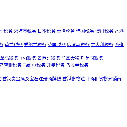
南税务
柬埔寨税务
日本税务
台湾税务
韩国税务
澳门税务
香港
务
荷兰税务
爱尔兰税务
英国税务
俄罗斯税务
意大利税务
西班
拿马税务
BVI税务
墨西哥税务
加拿大税务
美国税务
萨摩亚税务
马绍尔税务
开曼税务
乌拉圭税务
金
香港贵金属及宝石注册商牌照
香港食物遣口商和食物分销商