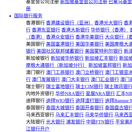
基金会公司注册
新加坡基金会公司注册
巴拿马基金
册
国际银行服务
香港银行
香港建设银行（亚洲）
香港光大银行
香
行
香港东亚银行
香港大新银行
华侨银行（香港）
（香港）
香港众安银行
香港华美银行
大众银行（
美国银行
美国富港银行
美国华美银行
美国摩根大
银行
美国社区联邦储蓄银行
美国蒙特利尔银行
新
新加坡银行
新加坡华侨银行
新加坡汇丰银行
新加
摩根大通银行（新加坡分行）
新加坡富邦银行
新加
澳门银行
澳门工商银行
澳门立桥银行
澳门工银亚
行
澳门发展银行
澳门大丰银行
澳门汇业银行
澳门
瑞士银行
瑞士富地银行
瑞士CIM银行
瑞士瑞讯银
内地外资银行
华侨NRA银行
星展NRA银行
汇丰N
迪拜银行
迪拜WIO银行
迪拜渣打银行
迪拜Banque 
泰国银行
泰国大城银行
泰国开泰银行
泰国盘古银
马来西亚银行
马来汇丰银行
马来华侨银行
马来西
大陆银行
光大银行
浦发银行
中银FTN银行
平安离
江银行开户