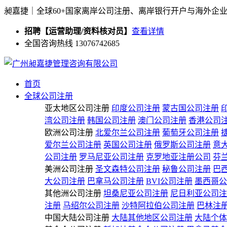
昶嘉捷｜全球60+国家离岸公司注册、离岸银行开户与海外企
招聘【运营助理/资料核对员】
查看详情
全国咨询热线 13076742685
首页
全球公司注册
亚太地区公司注册
印度公司注册
蒙古国公司注册
湾公司注册
韩国公司注册
澳门公司注册
香港公司
欧洲公司注册
北爱尔兰公司注册
葡萄牙公司注册
爱尔兰公司注册
英国公司注册
俄罗斯公司注册
意
公司注册
罗马尼亚公司注册
克罗地亚注册公司
芬
美洲公司注册
圣文森特公司注册
秘鲁公司注册
巴
大公司注册
巴拿马公司注册
BVI公司注册
墨西哥公
其他洲公司注册
坦桑尼亚公司注册
尼日利亚公司注
注册
马绍尔公司注册
沙特阿拉伯公司注册
巴林注
中国大陆公司注册
大陆其他地区公司注册
大陆个体