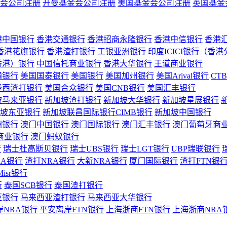
会公司注册
开曼基金会公司注册
美国基金会公司注册
英国基金
港中国银行
香港交通银行
香港招商永隆银行
香港中信银行
香港
香港花旗银行
香港渣打银行
工银亚洲银行
印度ICICI银行（香
香港）银行
中国信托商业银行
香港大华银行
王道商业银行
通银行
美国国泰银行
美国银行
美国加州银行
美国Arival银行
CT
泽西渣打银行
美国合众银行
美国CNB银行
美国汇丰银行
坡马来亚银行
新加坡渣打银行
新加坡大华银行
新加坡星展银行
坡东亚银行
新加坡联昌国际银行CIMB银行
新加坡中国银行
洲银行
澳门中国银行
澳门国际银行
澳门汇丰银行
澳门葡萄牙商
商业银行
澳门蚂蚁银行
行
瑞士杜高斯贝银行
瑞士UBS银行
瑞士LGT银行
UBP瑞联银行
RA银行
渣打NRA银行
大新NRA银行
厦门国际银行
渣打FTN银
Misr银行
行
泰国SCB银行
泰国渣打银行
亚银行
马来西亚渣打银行
马来西亚大华银行
岸NRA银行
平安离岸FTN银行
上海浙商FTN银行
上海浙商NRA