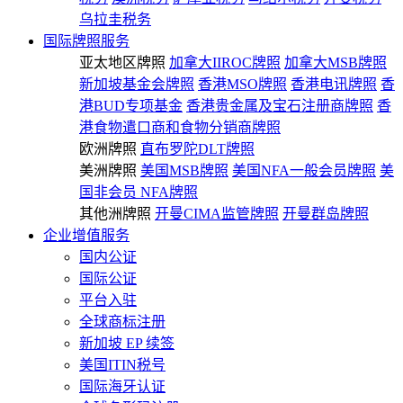
乌拉圭税务
国际牌照服务
亚太地区牌照
加拿大IIROC牌照
加拿大MSB牌照
新加坡基金会牌照
香港MSO牌照
香港电讯牌照
香
港BUD专项基金
香港贵金属及宝石注册商牌照
香
港食物遣口商和食物分销商牌照
欧洲牌照
直布罗陀DLT牌照
美洲牌照
美国MSB牌照
美国NFA一般会员牌照
美
国非会员 NFA牌照
其他洲牌照
开曼CIMA监管牌照
开曼群岛牌照
企业增值服务
国内公证
国际公证
平台入驻
全球商标注册
新加坡 EP 续签
美国ITIN税号
国际海牙认证