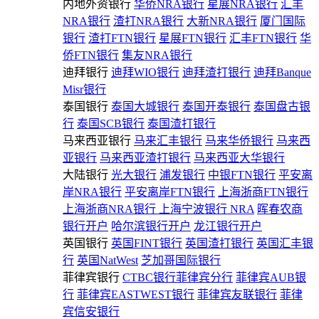
内地外资银行
华侨NRA银行
星展NRA银行
汇丰
NRA银行
渣打NRA银行
大新NRA银行
厦门国际
银行
渣打FTN银行
星展FTN银行
汇丰FTN银行
华
侨FTN银行
集友NRA银行
迪拜银行
迪拜WIO银行
迪拜渣打银行
迪拜Banque
Misr银行
泰国银行
泰国大城银行
泰国开泰银行
泰国盘古银
行
泰国SCB银行
泰国渣打银行
马来西亚银行
马来汇丰银行
马来华侨银行
马来西
亚银行
马来西亚渣打银行
马来西亚大华银行
大陆银行
光大银行
浦发银行
中银FTN银行
平安离
岸NRA银行
平安离岸FTN银行
上海浙商FTN银行
上海浙商NRA银行
上海宁波银行 NRA
晖春农商
银行开户
哈尔滨银行开户
龙江银行开户
英国银行
英国FINT银行
英国渣打银行
英国汇丰银
行
英国NatWest
芝加哥国际银行
菲律宾银行
CTBC银行菲律宾分行
菲律宾AUB银
行
菲律宾EASTWEST银行
菲律宾友联银行
菲律
宾信安银行