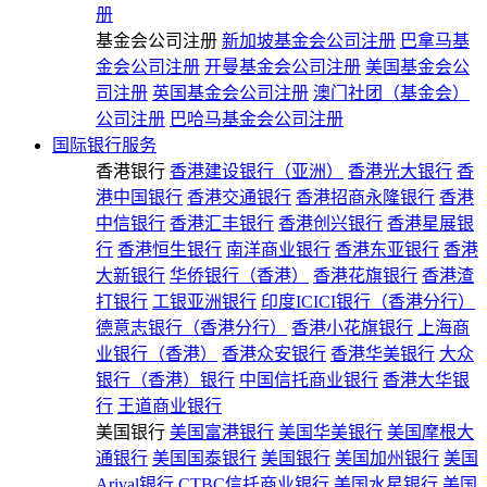
册
基金会公司注册
新加坡基金会公司注册
巴拿马基
金会公司注册
开曼基金会公司注册
美国基金会公
司注册
英国基金会公司注册
澳门社团（基金会）
公司注册
巴哈马基金会公司注册
国际银行服务
香港银行
香港建设银行（亚洲）
香港光大银行
香
港中国银行
香港交通银行
香港招商永隆银行
香港
中信银行
香港汇丰银行
香港创兴银行
香港星展银
行
香港恒生银行
南洋商业银行
香港东亚银行
香港
大新银行
华侨银行（香港）
香港花旗银行
香港渣
打银行
工银亚洲银行
印度ICICI银行（香港分行）
德意志银行（香港分行）
香港小花旗银行
上海商
业银行（香港）
香港众安银行
香港华美银行
大众
银行（香港）银行
中国信托商业银行
香港大华银
行
王道商业银行
美国银行
美国富港银行
美国华美银行
美国摩根大
通银行
美国国泰银行
美国银行
美国加州银行
美国
Arival银行
CTBC信托商业银行
美国水星银行
美国