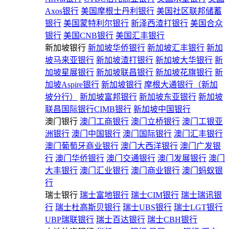
Axos银行
美国摩根士丹利银行
美国社区联邦储蓄
银行
美国蒙特利尔银行
新泽西渣打银行
美国合众
银行
美国CNB银行
美国汇丰银行
新加坡银行
新加坡华侨银行
新加坡汇丰银行
新加
坡马来亚银行
新加坡渣打银行
新加坡大华银行
新
加坡星展银行
新加坡联昌银行
新加坡花旗银行
新
加坡Aspire银行
新加坡银行
摩根大通银行（新加
坡分行）
新加坡富邦银行
新加坡东亚银行
新加坡
联昌国际银行CIMB银行
新加坡中国银行
澳门银行
澳门工商银行
澳门立桥银行
澳门工银亚
洲银行
澳门中国银行
澳门国际银行
澳门汇丰银行
澳门葡萄牙商业银行
澳门大西洋银行
澳门广发银
行
澳门华侨银行
澳门交通银行
澳门发展银行
澳门
大丰银行
澳门汇业银行
澳门商业银行
澳门蚂蚁银
行
瑞士银行
瑞士富地银行
瑞士CIM银行
瑞士瑞讯银
行
瑞士杜高斯贝银行
瑞士UBS银行
瑞士LGT银行
UBP瑞联银行
瑞士百达银行
瑞士CBH银行