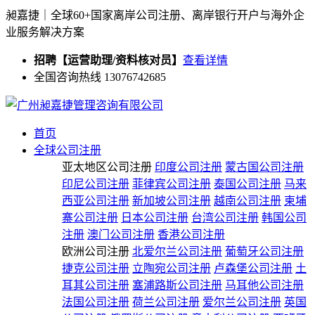
昶嘉捷｜全球60+国家离岸公司注册、离岸银行开户与海外企
业服务解决方案
招聘【运营助理/资料核对员】
查看详情
全国咨询热线 13076742685
首页
全球公司注册
亚太地区公司注册
印度公司注册
蒙古国公司注册
印尼公司注册
菲律宾公司注册
泰国公司注册
马来
西亚公司注册
新加坡公司注册
越南公司注册
柬埔
寨公司注册
日本公司注册
台湾公司注册
韩国公司
注册
澳门公司注册
香港公司注册
欧洲公司注册
北爱尔兰公司注册
葡萄牙公司注册
捷克公司注册
立陶宛公司注册
卢森堡公司注册
土
耳其公司注册
塞浦路斯公司注册
马耳他公司注册
法国公司注册
荷兰公司注册
爱尔兰公司注册
英国