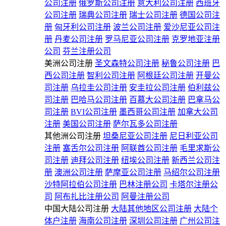
公司注册
俄罗斯公司注册
意大利公司注册
西班牙
公司注册
瑞典公司注册
瑞士公司注册
德国公司注
册
匈牙利公司注册
波兰公司注册
爱沙尼亚公司注
册
丹麦公司注册
罗马尼亚公司注册
克罗地亚注册
公司
芬兰注册公司
美洲公司注册
圣文森特公司注册
秘鲁公司注册
巴
西公司注册
智利公司注册
阿根廷公司注册
开曼公
司注册
乌拉圭公司注册
安圭拉公司注册
伯利兹公
司注册
巴哈马公司注册
百慕大公司注册
巴拿马公
司注册
BVI公司注册
墨西哥公司注册
加拿大公司
注册
美国公司注册
萨尔瓦多公司注册
其他洲公司注册
坦桑尼亚公司注册
尼日利亚公司
注册
塞舌尔公司注册
阿联酋公司注册
毛里求斯公
司注册
迪拜公司注册
纽埃公司注册
新西兰公司注
册
澳洲公司注册
萨摩亚公司注册
马绍尔公司注册
沙特阿拉伯公司注册
巴林注册公司
卡塔尔注册公
司
阿布扎比注册公司
阿曼注册公司
中国大陆公司注册
大陆其他地区公司注册
大陆个
体户注册
海南公司注册
深圳公司注册
广州公司注