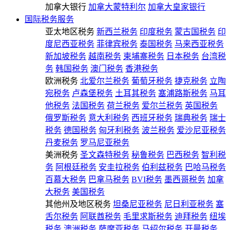
加拿大银行
加拿大蒙特利尔
加拿大皇家银行
国际税务服务
亚太地区税务
新西兰税务
印度税务
蒙古国税务
印
度尼西亚税务
菲律宾税务
泰国税务
马来西亚税务
新加坡税务
越南税务
柬埔寨税务
日本税务
台湾税
务
韩国税务
澳门税务
香港税务
欧洲税务
北爱尔兰税务
葡萄牙税务
捷克税务
立陶
宛税务
卢森堡税务
土耳其税务
塞浦路斯税务
马耳
他税务
法国税务
荷兰税务
爱尔兰税务
英国税务
俄罗斯税务
意大利税务
西班牙税务
瑞典税务
瑞士
税务
德国税务
匈牙利税务
波兰税务
爱沙尼亚税务
丹麦税务
罗马尼亚税务
美洲税务
圣文森特税务
秘鲁税务
巴西税务
智利税
务
阿根廷税务
安圭拉税务
伯利兹税务
巴哈马税务
百慕大税务
巴拿马税务
BVI税务
墨西哥税务
加拿
大税务
美国税务
其他州及地区税务
坦桑尼亚税务
尼日利亚税务
塞
舌尔税务
阿联酋税务
毛里求斯税务
迪拜税务
纽埃
税务
澳洲税务
萨摩亚税务
马绍尔税务
开曼税务