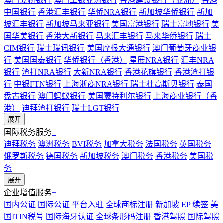
澳门立桥银行
澳门工银亚洲银行
香港建设银行（亚洲）
香港
中国银行
香港汇丰银行
华侨NRA银行
新加坡华侨银行
新加
坡汇丰银行
新加坡马来亚银行
美国富港银行
瑞士富地银行
美
国华美银行
香港大新银行
马来汇丰银行
马来华侨银行
瑞士
CIM银行
瑞士瑞讯银行
美国摩根大通银行
澳门葡萄牙商业银
行
美国国泰银行
华侨银行（香港）
星展NRA银行
汇丰NRA
银行
渣打NRA银行
大新NRA银行
香港花旗银行
香港渣打银
行
中银FTN银行
上海浙商NRA银行
瑞士杜高斯贝银行
泰国
盘古银行
澳门蚂蚁银行
美国蒙特利尔银行
上海商业银行（香
港）
迪拜渣打银行
瑞士LGT银行
展开
国际税务服务
+
迪拜税务
澳洲税务
BVI税务
加拿大税务
法国税务
英国税务
俄罗斯税务
德国税务
新加坡税务
澳门税务
香港税务
美国税
务
展开
企业增值服务
+
国内公证
国际公证
平台入驻
全球商标注册
新加坡 EP 续签
美
国ITIN税号
国际海牙认证
全球条形码注册
香港驾照
国际驾照