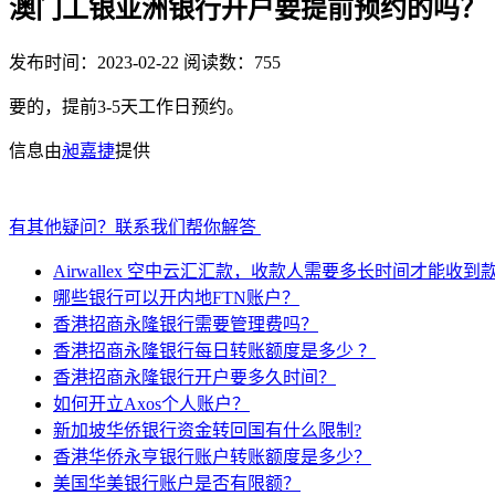
澳门工银亚洲银行开户要提前预约的吗？
发布时间：2023-02-22
阅读数：755
要的，提前3-5天工作日预约。
信息由
昶嘉捷
提供
有其他疑问？联系我们帮你解答
Airwallex 空中云汇汇款，收款人需要多长时间才能收到
哪些银行可以开内地FTN账户？
香港招商永隆银行需要管理费吗？
香港招商永隆银行每日转账额度是多少 ？
香港招商永隆银行开户要多久时间？
如何开立Axos个人账户？
新加坡华侨银行资金转回国有什么限制?
香港华侨永亨银行账户转账额度是多少？
美国华美银行账户是否有限额？