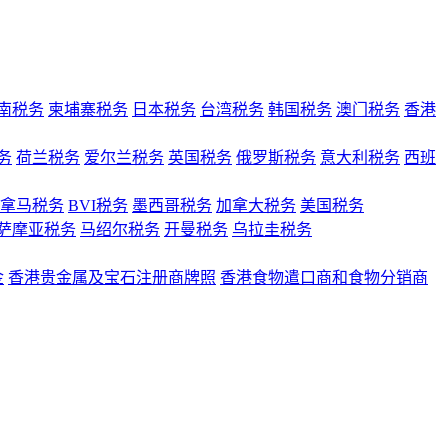
南税务
柬埔寨税务
日本税务
台湾税务
韩国税务
澳门税务
香港
务
荷兰税务
爱尔兰税务
英国税务
俄罗斯税务
意大利税务
西班
拿马税务
BVI税务
墨西哥税务
加拿大税务
美国税务
萨摩亚税务
马绍尔税务
开曼税务
乌拉圭税务
金
香港贵金属及宝石注册商牌照
香港食物遣口商和食物分销商