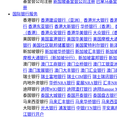
基金会公司注册
新加坡基金会公司注册
巴拿马基金
册
国际银行服务
香港银行
香港建设银行（亚洲）
香港光大银行
香
行
香港东亚银行
香港大新银行
华侨银行（香港）
（香港）
香港众安银行
香港华美银行
大众银行（
美国银行
美国富港银行
美国华美银行
美国摩根大
银行
美国社区联邦储蓄银行
美国蒙特利尔银行
新
新加坡银行
新加坡华侨银行
新加坡汇丰银行
新加
摩根大通银行（新加坡分行）
新加坡富邦银行
新加
澳门银行
澳门工商银行
澳门立桥银行
澳门工银亚
行
澳门发展银行
澳门大丰银行
澳门汇业银行
澳门
瑞士银行
瑞士富地银行
瑞士CIM银行
瑞士瑞讯银
内地外资银行
华侨NRA银行
星展NRA银行
汇丰N
迪拜银行
迪拜WIO银行
迪拜渣打银行
迪拜Banque 
泰国银行
泰国大城银行
泰国开泰银行
泰国盘古银
马来西亚银行
马来汇丰银行
马来华侨银行
马来西
大陆银行
光大银行
浦发银行
中银FTN银行
平安离
江银行开户