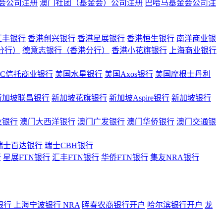
会公司注册
澳门社团（基金会）公司注册
巴哈马基金会公司注
汇丰银行
香港创兴银行
香港星展银行
香港恒生银行
南洋商业银
港分行）
德意志银行（香港分行）
香港小花旗银行
上海商业银行
BC信托商业银行
美国水星银行
美国Axos银行
美国摩根士丹利
新加坡联昌银行
新加坡花旗银行
新加坡Aspire银行
新加坡银行
业银行
澳门大西洋银行
澳门广发银行
澳门华侨银行
澳门交通银
瑞士百达银行
瑞士CBH银行
行
星展FTN银行
汇丰FTN银行
华侨FTN银行
集友NRA银行
银行
上海宁波银行 NRA
晖春农商银行开户
哈尔滨银行开户
龙