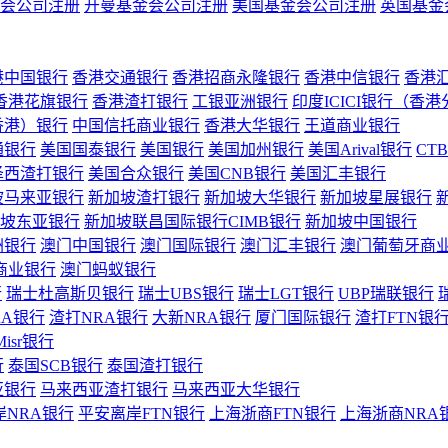
会公司注册
开曼基金会公司注册
美国基金会公司注册
英国基金
港中国银行
香港交通银行
香港招商永隆银行
香港中信银行
香港
香港花旗银行
香港渣打银行
工银亚洲银行
印度ICICI银行（香
香港）银行
中国信托商业银行
香港大华银行
王道商业银行
通银行
美国国泰银行
美国银行
美国加州银行
美国Arival银行
CT
泽西渣打银行
美国合众银行
美国CNB银行
美国汇丰银行
坡马来亚银行
新加坡渣打银行
新加坡大华银行
新加坡星展银行
坡东亚银行
新加坡联昌国际银行CIMB银行
新加坡中国银行
洲银行
澳门中国银行
澳门国际银行
澳门汇丰银行
澳门葡萄牙商
商业银行
澳门蚂蚁银行
行
瑞士杜高斯贝银行
瑞士UBS银行
瑞士LGT银行
UBP瑞联银行
RA银行
渣打NRA银行
大新NRA银行
厦门国际银行
渣打FTN银
Misr银行
行
泰国SCB银行
泰国渣打银行
亚银行
马来西亚渣打银行
马来西亚大华银行
岸NRA银行
平安离岸FTN银行
上海浙商FTN银行
上海浙商NRA