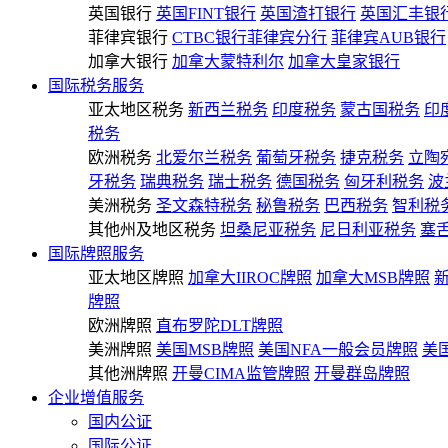
英国银行
英国FINT银行
英国渣打银行
英国汇丰银
菲律宾银行
CTBC银行菲律宾分行
菲律宾AUB银行
加拿大银行
加拿大蒙特利尔
加拿大皇家银行
国际税务服务
亚太地区税务
新西兰税务
印度税务
蒙古国税务
印
税务
欧洲税务
北爱尔兰税务
葡萄牙税务
捷克税务
立陶
牙税务
瑞典税务
瑞士税务
德国税务
匈牙利税务
波
美洲税务
圣文森特税务
秘鲁税务
巴西税务
智利税
其他州及地区税务
坦桑尼亚税务
尼日利亚税务
塞
国际牌照服务
亚太地区牌照
加拿大IIROC牌照
加拿大MSB牌照
牌照
欧洲牌照
直布罗陀DLT牌照
美洲牌照
美国MSB牌照
美国NFA一般会员牌照
美
其他洲牌照
开曼CIMA监管牌照
开曼群岛牌照
企业增值服务
国内公证
国际公证