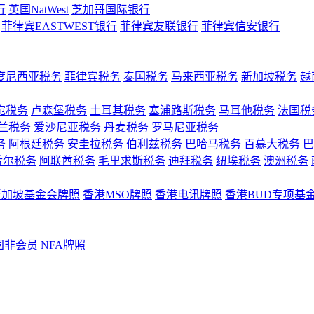
行
英国NatWest
芝加哥国际银行
菲律宾EASTWEST银行
菲律宾友联银行
菲律宾信安银行
度尼西亚税务
菲律宾税务
泰国税务
马来西亚税务
新加坡税务
越
宛税务
卢森堡税务
土耳其税务
塞浦路斯税务
马耳他税务
法国税
兰税务
爱沙尼亚税务
丹麦税务
罗马尼亚税务
务
阿根廷税务
安圭拉税务
伯利兹税务
巴哈马税务
百慕大税务
巴
舌尔税务
阿联酋税务
毛里求斯税务
迪拜税务
纽埃税务
澳洲税务
新加坡基金会牌照
香港MSO牌照
香港电讯牌照
香港BUD专项基
国非会员 NFA牌照