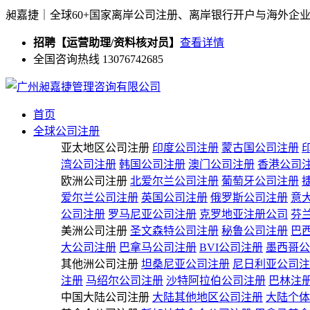
昶嘉捷｜全球60+国家离岸公司注册、离岸银行开户与海外企
招聘【运营助理/资料核对员】
查看详情
全国咨询热线 13076742685
首页
全球公司注册
亚太地区公司注册
印度公司注册
蒙古国公司注册
湾公司注册
韩国公司注册
澳门公司注册
香港公司
欧洲公司注册
北爱尔兰公司注册
葡萄牙公司注册
爱尔兰公司注册
英国公司注册
俄罗斯公司注册
意
公司注册
罗马尼亚公司注册
克罗地亚注册公司
芬
美洲公司注册
圣文森特公司注册
秘鲁公司注册
巴
大公司注册
巴拿马公司注册
BVI公司注册
墨西哥公
其他洲公司注册
坦桑尼亚公司注册
尼日利亚公司注
注册
马绍尔公司注册
沙特阿拉伯公司注册
巴林注
中国大陆公司注册
大陆其他地区公司注册
大陆个体