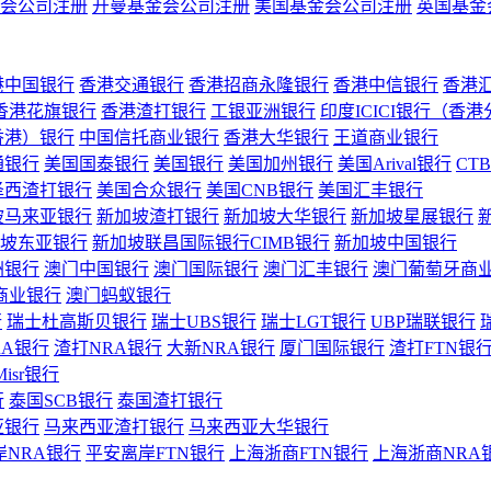
会公司注册
开曼基金会公司注册
美国基金会公司注册
英国基金
港中国银行
香港交通银行
香港招商永隆银行
香港中信银行
香港
香港花旗银行
香港渣打银行
工银亚洲银行
印度ICICI银行（香
香港）银行
中国信托商业银行
香港大华银行
王道商业银行
通银行
美国国泰银行
美国银行
美国加州银行
美国Arival银行
CT
泽西渣打银行
美国合众银行
美国CNB银行
美国汇丰银行
坡马来亚银行
新加坡渣打银行
新加坡大华银行
新加坡星展银行
坡东亚银行
新加坡联昌国际银行CIMB银行
新加坡中国银行
洲银行
澳门中国银行
澳门国际银行
澳门汇丰银行
澳门葡萄牙商
商业银行
澳门蚂蚁银行
行
瑞士杜高斯贝银行
瑞士UBS银行
瑞士LGT银行
UBP瑞联银行
RA银行
渣打NRA银行
大新NRA银行
厦门国际银行
渣打FTN银
Misr银行
行
泰国SCB银行
泰国渣打银行
亚银行
马来西亚渣打银行
马来西亚大华银行
岸NRA银行
平安离岸FTN银行
上海浙商FTN银行
上海浙商NRA