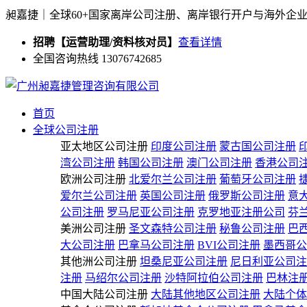
昶嘉捷｜全球60+国家离岸公司注册、离岸银行开户与海外企
招聘【运营助理/资料核对员】
查看详情
全国咨询热线 13076742685
首页
全球公司注册
亚太地区公司注册
印度公司注册
蒙古国公司注册
湾公司注册
韩国公司注册
澳门公司注册
香港公司
欧洲公司注册
北爱尔兰公司注册
葡萄牙公司注册
爱尔兰公司注册
英国公司注册
俄罗斯公司注册
意
公司注册
罗马尼亚公司注册
克罗地亚注册公司
芬
美洲公司注册
圣文森特公司注册
秘鲁公司注册
巴
大公司注册
巴拿马公司注册
BVI公司注册
墨西哥公
其他洲公司注册
坦桑尼亚公司注册
尼日利亚公司注
注册
马绍尔公司注册
沙特阿拉伯公司注册
巴林注
中国大陆公司注册
大陆其他地区公司注册
大陆个体