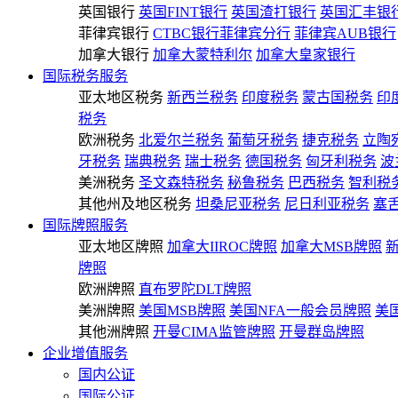
英国银行
英国FINT银行
英国渣打银行
英国汇丰银
菲律宾银行
CTBC银行菲律宾分行
菲律宾AUB银行
加拿大银行
加拿大蒙特利尔
加拿大皇家银行
国际税务服务
亚太地区税务
新西兰税务
印度税务
蒙古国税务
印
税务
欧洲税务
北爱尔兰税务
葡萄牙税务
捷克税务
立陶
牙税务
瑞典税务
瑞士税务
德国税务
匈牙利税务
波
美洲税务
圣文森特税务
秘鲁税务
巴西税务
智利税
其他州及地区税务
坦桑尼亚税务
尼日利亚税务
塞
国际牌照服务
亚太地区牌照
加拿大IIROC牌照
加拿大MSB牌照
牌照
欧洲牌照
直布罗陀DLT牌照
美洲牌照
美国MSB牌照
美国NFA一般会员牌照
美
其他洲牌照
开曼CIMA监管牌照
开曼群岛牌照
企业增值服务
国内公证
国际公证