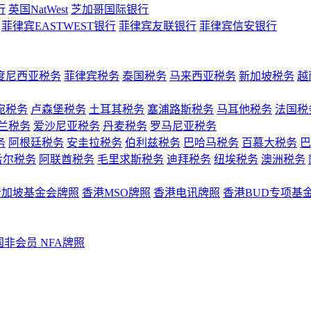
行
英国NatWest
芝加哥国际银行
菲律宾EASTWEST银行
菲律宾友联银行
菲律宾信安银行
度尼西亚税务
菲律宾税务
泰国税务
马来西亚税务
新加坡税务
越
宛税务
卢森堡税务
土耳其税务
塞浦路斯税务
马耳他税务
法国税
兰税务
爱沙尼亚税务
丹麦税务
罗马尼亚税务
务
阿根廷税务
安圭拉税务
伯利兹税务
巴哈马税务
百慕大税务
巴
舌尔税务
阿联酋税务
毛里求斯税务
迪拜税务
纽埃税务
澳洲税务
新加坡基金会牌照
香港MSO牌照
香港电讯牌照
香港BUD专项基
国非会员 NFA牌照