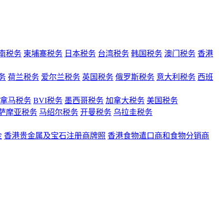
南税务
柬埔寨税务
日本税务
台湾税务
韩国税务
澳门税务
香港
务
荷兰税务
爱尔兰税务
英国税务
俄罗斯税务
意大利税务
西班
拿马税务
BVI税务
墨西哥税务
加拿大税务
美国税务
萨摩亚税务
马绍尔税务
开曼税务
乌拉圭税务
金
香港贵金属及宝石注册商牌照
香港食物遣口商和食物分销商