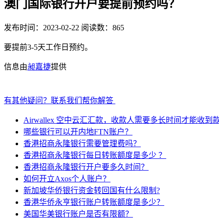
澳门国际银行开户要提前预约吗？
发布时间：2023-02-22
阅读数：865
要提前3-5天工作日预约。
信息由
昶嘉捷
提供
有其他疑问？联系我们帮你解答
Airwallex 空中云汇汇款，收款人需要多长时间才能收到
哪些银行可以开内地FTN账户？
香港招商永隆银行需要管理费吗？
香港招商永隆银行每日转账额度是多少 ？
香港招商永隆银行开户要多久时间？
如何开立Axos个人账户？
新加坡华侨银行资金转回国有什么限制?
香港华侨永亨银行账户转账额度是多少？
美国华美银行账户是否有限额？