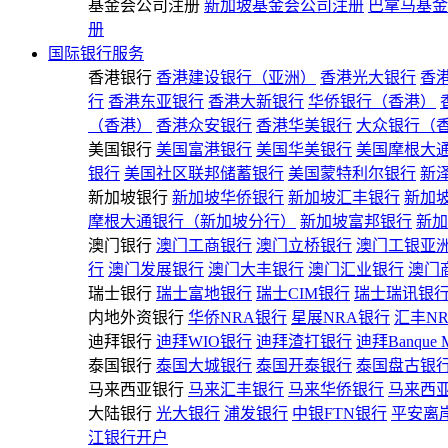
基金会公司注册
新加坡基金会公司注册
巴拿马基金
册
国际银行服务
香港银行
香港建设银行（亚洲）
香港光大银行
香
行
香港东亚银行
香港大新银行
华侨银行（香港）
（香港）
香港众安银行
香港华美银行
大众银行（
美国银行
美国富港银行
美国华美银行
美国摩根大
银行
美国社区联邦储蓄银行
美国蒙特利尔银行
新
新加坡银行
新加坡华侨银行
新加坡汇丰银行
新加
摩根大通银行（新加坡分行）
新加坡富邦银行
新加
澳门银行
澳门工商银行
澳门立桥银行
澳门工银亚
行
澳门发展银行
澳门大丰银行
澳门汇业银行
澳门
瑞士银行
瑞士富地银行
瑞士CIM银行
瑞士瑞讯银
内地外资银行
华侨NRA银行
星展NRA银行
汇丰N
迪拜银行
迪拜WIO银行
迪拜渣打银行
迪拜Banque 
泰国银行
泰国大城银行
泰国开泰银行
泰国盘古银
马来西亚银行
马来汇丰银行
马来华侨银行
马来西
大陆银行
光大银行
浦发银行
中银FTN银行
平安离
江银行开户