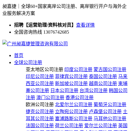
昶嘉捷｜全球60+国家离岸公司注册、离岸银行开户与海外企
业服务解决方案
招聘【运营助理/资料核对员】
查看详情
全国咨询热线 13076742685
首页
全球公司注册
亚太地区公司注册
印度公司注册
蒙古国公司注册
印尼公司注册
菲律宾公司注册
泰国公司注册
马来
西亚公司注册
新加坡公司注册
越南公司注册
柬埔
寨公司注册
日本公司注册
台湾公司注册
韩国公司
注册
澳门公司注册
香港公司注册
欧洲公司注册
北爱尔兰公司注册
葡萄牙公司注册
捷克公司注册
立陶宛公司注册
卢森堡公司注册
土
耳其公司注册
塞浦路斯公司注册
马耳他公司注册
法国公司注册
荷兰公司注册
爱尔兰公司注册
英国