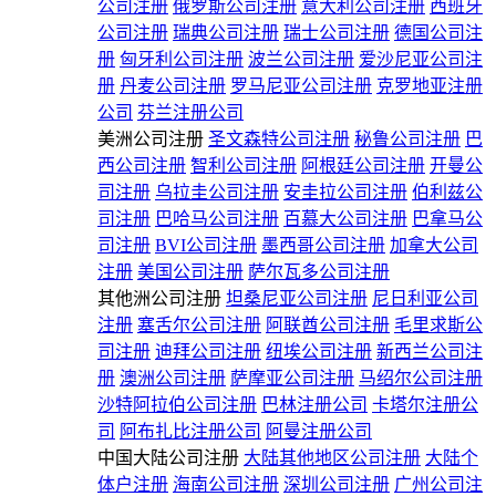
公司注册
俄罗斯公司注册
意大利公司注册
西班牙
公司注册
瑞典公司注册
瑞士公司注册
德国公司注
册
匈牙利公司注册
波兰公司注册
爱沙尼亚公司注
册
丹麦公司注册
罗马尼亚公司注册
克罗地亚注册
公司
芬兰注册公司
美洲公司注册
圣文森特公司注册
秘鲁公司注册
巴
西公司注册
智利公司注册
阿根廷公司注册
开曼公
司注册
乌拉圭公司注册
安圭拉公司注册
伯利兹公
司注册
巴哈马公司注册
百慕大公司注册
巴拿马公
司注册
BVI公司注册
墨西哥公司注册
加拿大公司
注册
美国公司注册
萨尔瓦多公司注册
其他洲公司注册
坦桑尼亚公司注册
尼日利亚公司
注册
塞舌尔公司注册
阿联酋公司注册
毛里求斯公
司注册
迪拜公司注册
纽埃公司注册
新西兰公司注
册
澳洲公司注册
萨摩亚公司注册
马绍尔公司注册
沙特阿拉伯公司注册
巴林注册公司
卡塔尔注册公
司
阿布扎比注册公司
阿曼注册公司
中国大陆公司注册
大陆其他地区公司注册
大陆个
体户注册
海南公司注册
深圳公司注册
广州公司注