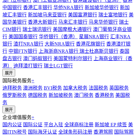
澳门立桥银行
澳门工银亚洲银行
香港建设银行（亚洲）
香港
中国银行
香港汇丰银行
华侨NRA银行
新加坡华侨银行
新加
坡汇丰银行
新加坡马来亚银行
美国富港银行
瑞士富地银行
美
国华美银行
香港大新银行
马来汇丰银行
马来华侨银行
瑞士
CIM银行
瑞士瑞讯银行
美国摩根大通银行
澳门葡萄牙商业银
行
美国国泰银行
华侨银行（香港）
星展NRA银行
汇丰NRA
银行
渣打NRA银行
大新NRA银行
香港花旗银行
香港渣打银
行
中银FTN银行
上海浙商NRA银行
瑞士杜高斯贝银行
泰国
盘古银行
澳门蚂蚁银行
美国蒙特利尔银行
上海商业银行（香
港）
迪拜渣打银行
瑞士LGT银行
展开
国际税务服务
+
迪拜税务
澳洲税务
BVI税务
加拿大税务
法国税务
英国税务
俄罗斯税务
德国税务
新加坡税务
澳门税务
香港税务
美国税
务
展开
企业增值服务
+
国内公证
国际公证
平台入驻
全球商标注册
新加坡 EP 续签
美
国ITIN税号
国际海牙认证
全球条形码注册
香港驾照
国际驾照