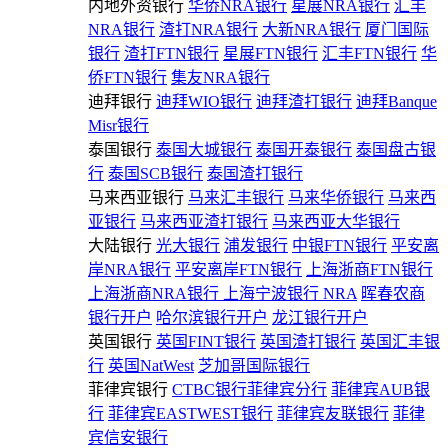
内地外资银行
华侨NRA银行
星展NRA银行
汇丰
NRA银行
渣打NRA银行
大新NRA银行
厦门国际
银行
渣打FTN银行
星展FTN银行
汇丰FTN银行
华
侨FTN银行
集友NRA银行
迪拜银行
迪拜WIO银行
迪拜渣打银行
迪拜Banque
Misr银行
泰国银行
泰国大城银行
泰国开泰银行
泰国盘古银
行
泰国SCB银行
泰国渣打银行
马来西亚银行
马来汇丰银行
马来华侨银行
马来西
亚银行
马来西亚渣打银行
马来西亚大华银行
大陆银行
光大银行
浦发银行
中银FTN银行
平安离
岸NRA银行
平安离岸FTN银行
上海浙商FTN银行
上海浙商NRA银行
上海宁波银行 NRA
晖春农商
银行开户
哈尔滨银行开户
龙江银行开户
英国银行
英国FINT银行
英国渣打银行
英国汇丰银
行
英国NatWest
芝加哥国际银行
菲律宾银行
CTBC银行菲律宾分行
菲律宾AUB银
行
菲律宾EASTWEST银行
菲律宾友联银行
菲律
宾信安银行