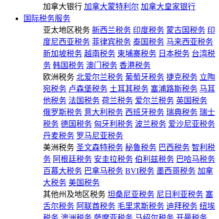
加拿大银行
加拿大蒙特利尔
加拿大皇家银行
国际税务服务
亚太地区税务
新西兰税务
印度税务
蒙古国税务
印
度尼西亚税务
菲律宾税务
泰国税务
马来西亚税务
新加坡税务
越南税务
柬埔寨税务
日本税务
台湾税
务
韩国税务
澳门税务
香港税务
欧洲税务
北爱尔兰税务
葡萄牙税务
捷克税务
立陶
宛税务
卢森堡税务
土耳其税务
塞浦路斯税务
马耳
他税务
法国税务
荷兰税务
爱尔兰税务
英国税务
俄罗斯税务
意大利税务
西班牙税务
瑞典税务
瑞士
税务
德国税务
匈牙利税务
波兰税务
爱沙尼亚税务
丹麦税务
罗马尼亚税务
美洲税务
圣文森特税务
秘鲁税务
巴西税务
智利税
务
阿根廷税务
安圭拉税务
伯利兹税务
巴哈马税务
百慕大税务
巴拿马税务
BVI税务
墨西哥税务
加拿
大税务
美国税务
其他州及地区税务
坦桑尼亚税务
尼日利亚税务
塞
舌尔税务
阿联酋税务
毛里求斯税务
迪拜税务
纽埃
税务
澳洲税务
萨摩亚税务
马绍尔税务
开曼税务