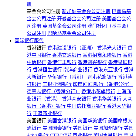
册
基金会公司注册
新加坡基金会公司注册
巴拿马基
金会公司注册
开曼基金会公司注册
美国基金会公
司注册
英国基金会公司注册
澳门社团（基金会）
公司注册
巴哈马基金会公司注册
国际银行服务
香港银行
香港建设银行（亚洲）
香港光大银行
香
港中国银行
香港交通银行
香港招商永隆银行
香港
中信银行
香港汇丰银行
香港创兴银行
香港星展银
行
香港恒生银行
南洋商业银行
香港东亚银行
香港
大新银行
华侨银行（香港）
香港花旗银行
香港渣
打银行
工银亚洲银行
印度ICICI银行（香港分行）
德意志银行（香港分行）
香港小花旗银行
上海商
业银行（香港）
香港众安银行
香港华美银行
大众
银行（香港）银行
中国信托商业银行
香港大华银
行
王道商业银行
美国银行
美国富港银行
美国华美银行
美国摩根大
通银行
美国国泰银行
美国银行
美国加州银行
美国
Arival银行
CTBC信托商业银行
美国水星银行
美国