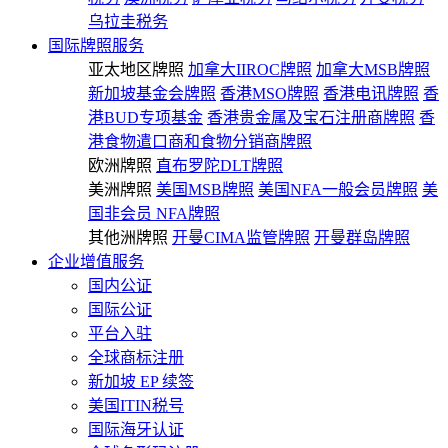
乌拉圭税务
国际牌照服务
亚太地区牌照
加拿大IIROC牌照
加拿大MSB牌照
新加坡基金会牌照
香港MSO牌照
香港电讯牌照
香
港BUD专项基金
香港贵金属及宝石注册商牌照
香
港食物遣口商和食物分销商牌照
欧洲牌照
直布罗陀DLT牌照
美洲牌照
美国MSB牌照
美国NFA一般会员牌照
美
国非会员 NFA牌照
其他洲牌照
开曼CIMA监管牌照
开曼群岛牌照
企业增值服务
国内公证
国际公证
平台入驻
全球商标注册
新加坡 EP 续签
美国ITIN税号
国际海牙认证