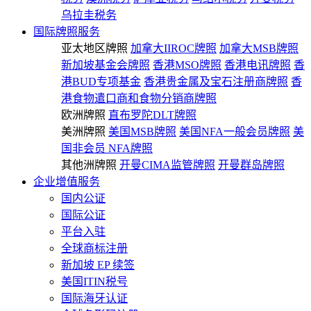
乌拉圭税务
国际牌照服务
亚太地区牌照
加拿大IIROC牌照
加拿大MSB牌照
新加坡基金会牌照
香港MSO牌照
香港电讯牌照
香
港BUD专项基金
香港贵金属及宝石注册商牌照
香
港食物遣口商和食物分销商牌照
欧洲牌照
直布罗陀DLT牌照
美洲牌照
美国MSB牌照
美国NFA一般会员牌照
美
国非会员 NFA牌照
其他洲牌照
开曼CIMA监管牌照
开曼群岛牌照
企业增值服务
国内公证
国际公证
平台入驻
全球商标注册
新加坡 EP 续签
美国ITIN税号
国际海牙认证