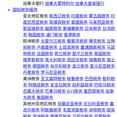
加拿大银行
加拿大蒙特利尔
加拿大皇家银行
国际税务服务
亚太地区税务
新西兰税务
印度税务
蒙古国税务
印
度尼西亚税务
菲律宾税务
泰国税务
马来西亚税务
新加坡税务
越南税务
柬埔寨税务
日本税务
台湾税
务
韩国税务
澳门税务
香港税务
欧洲税务
北爱尔兰税务
葡萄牙税务
捷克税务
立陶
宛税务
卢森堡税务
土耳其税务
塞浦路斯税务
马耳
他税务
法国税务
荷兰税务
爱尔兰税务
英国税务
俄罗斯税务
意大利税务
西班牙税务
瑞典税务
瑞士
税务
德国税务
匈牙利税务
波兰税务
爱沙尼亚税务
丹麦税务
罗马尼亚税务
美洲税务
圣文森特税务
秘鲁税务
巴西税务
智利税
务
阿根廷税务
安圭拉税务
伯利兹税务
巴哈马税务
百慕大税务
巴拿马税务
BVI税务
墨西哥税务
加拿
大税务
美国税务
其他州及地区税务
坦桑尼亚税务
尼日利亚税务
塞
舌尔税务
阿联酋税务
毛里求斯税务
迪拜税务
纽埃
税务
澳洲税务
萨摩亚税务
马绍尔税务
开曼税务