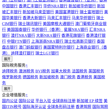
澳门立桥银行
澳门工银亚洲银行
香港建设银行（亚洲）
香港
中国银行
香港汇丰银行
华侨NRA银行
新加坡华侨银行
新加
坡汇丰银行
新加坡马来亚银行
美国富港银行
瑞士富地银行
美
国华美银行
香港大新银行
马来汇丰银行
马来华侨银行
瑞士
CIM银行
瑞士瑞讯银行
美国摩根大通银行
澳门葡萄牙商业银
行
美国国泰银行
华侨银行（香港）
星展NRA银行
汇丰NRA
银行
渣打NRA银行
大新NRA银行
香港花旗银行
香港渣打银
行
中银FTN银行
上海浙商NRA银行
瑞士杜高斯贝银行
泰国
盘古银行
澳门蚂蚁银行
美国蒙特利尔银行
上海商业银行（香
港）
迪拜渣打银行
瑞士LGT银行
展开
国际税务服务
+
迪拜税务
澳洲税务
BVI税务
加拿大税务
法国税务
英国税务
俄罗斯税务
德国税务
新加坡税务
澳门税务
香港税务
美国税
务
展开
企业增值服务
+
国内公证
国际公证
平台入驻
全球商标注册
新加坡 EP 续签
美
国ITIN税号
国际海牙认证
全球条形码注册
香港驾照
国际驾照