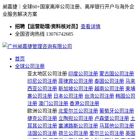
昶嘉捷｜全球60+国家离岸公司注册、离岸银行开户与海外企
业服务解决方案
招聘【运营助理/资料核对员】
查看详情
全国咨询热线 13076742685
首页
全球公司注册
亚太地区公司注册
印度公司注册
蒙古国公司注册
印尼公司注册
菲律宾公司注册
泰国公司注册
马来
西亚公司注册
新加坡公司注册
越南公司注册
柬埔
寨公司注册
日本公司注册
台湾公司注册
韩国公司
注册
澳门公司注册
香港公司注册
欧洲公司注册
北爱尔兰公司注册
葡萄牙公司注册
捷克公司注册
立陶宛公司注册
卢森堡公司注册
土
耳其公司注册
塞浦路斯公司注册
马耳他公司注册
法国公司注册
荷兰公司注册
爱尔兰公司注册
英国