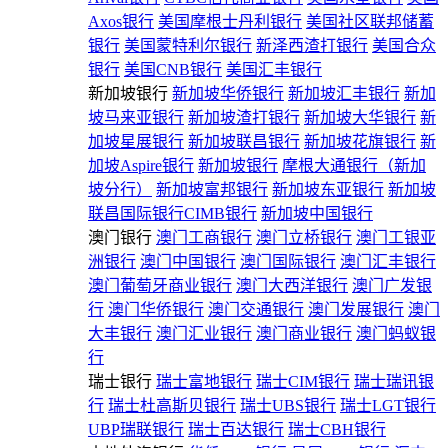
Axos银行
美国摩根士丹利银行
美国社区联邦储蓄
银行
美国蒙特利尔银行
新泽西渣打银行
美国合众
银行
美国CNB银行
美国汇丰银行
新加坡银行
新加坡华侨银行
新加坡汇丰银行
新加
坡马来亚银行
新加坡渣打银行
新加坡大华银行
新
加坡星展银行
新加坡联昌银行
新加坡花旗银行
新
加坡Aspire银行
新加坡银行
摩根大通银行（新加
坡分行）
新加坡富邦银行
新加坡东亚银行
新加坡
联昌国际银行CIMB银行
新加坡中国银行
澳门银行
澳门工商银行
澳门立桥银行
澳门工银亚
洲银行
澳门中国银行
澳门国际银行
澳门汇丰银行
澳门葡萄牙商业银行
澳门大西洋银行
澳门广发银
行
澳门华侨银行
澳门交通银行
澳门发展银行
澳门
大丰银行
澳门汇业银行
澳门商业银行
澳门蚂蚁银
行
瑞士银行
瑞士富地银行
瑞士CIM银行
瑞士瑞讯银
行
瑞士杜高斯贝银行
瑞士UBS银行
瑞士LGT银行
UBP瑞联银行
瑞士百达银行
瑞士CBH银行