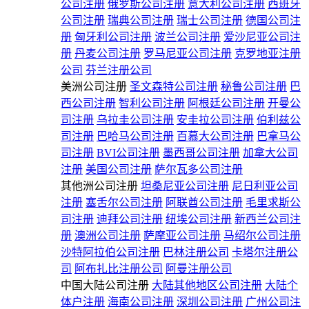
公司注册
俄罗斯公司注册
意大利公司注册
西班牙
公司注册
瑞典公司注册
瑞士公司注册
德国公司注
册
匈牙利公司注册
波兰公司注册
爱沙尼亚公司注
册
丹麦公司注册
罗马尼亚公司注册
克罗地亚注册
公司
芬兰注册公司
美洲公司注册
圣文森特公司注册
秘鲁公司注册
巴
西公司注册
智利公司注册
阿根廷公司注册
开曼公
司注册
乌拉圭公司注册
安圭拉公司注册
伯利兹公
司注册
巴哈马公司注册
百慕大公司注册
巴拿马公
司注册
BVI公司注册
墨西哥公司注册
加拿大公司
注册
美国公司注册
萨尔瓦多公司注册
其他洲公司注册
坦桑尼亚公司注册
尼日利亚公司
注册
塞舌尔公司注册
阿联酋公司注册
毛里求斯公
司注册
迪拜公司注册
纽埃公司注册
新西兰公司注
册
澳洲公司注册
萨摩亚公司注册
马绍尔公司注册
沙特阿拉伯公司注册
巴林注册公司
卡塔尔注册公
司
阿布扎比注册公司
阿曼注册公司
中国大陆公司注册
大陆其他地区公司注册
大陆个
体户注册
海南公司注册
深圳公司注册
广州公司注