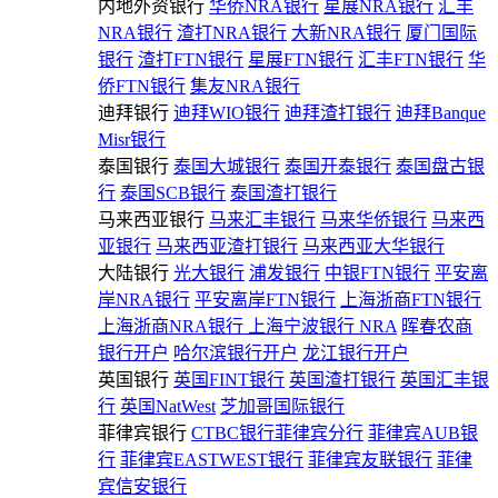
内地外资银行
华侨NRA银行
星展NRA银行
汇丰
NRA银行
渣打NRA银行
大新NRA银行
厦门国际
银行
渣打FTN银行
星展FTN银行
汇丰FTN银行
华
侨FTN银行
集友NRA银行
迪拜银行
迪拜WIO银行
迪拜渣打银行
迪拜Banque
Misr银行
泰国银行
泰国大城银行
泰国开泰银行
泰国盘古银
行
泰国SCB银行
泰国渣打银行
马来西亚银行
马来汇丰银行
马来华侨银行
马来西
亚银行
马来西亚渣打银行
马来西亚大华银行
大陆银行
光大银行
浦发银行
中银FTN银行
平安离
岸NRA银行
平安离岸FTN银行
上海浙商FTN银行
上海浙商NRA银行
上海宁波银行 NRA
晖春农商
银行开户
哈尔滨银行开户
龙江银行开户
英国银行
英国FINT银行
英国渣打银行
英国汇丰银
行
英国NatWest
芝加哥国际银行
菲律宾银行
CTBC银行菲律宾分行
菲律宾AUB银
行
菲律宾EASTWEST银行
菲律宾友联银行
菲律
宾信安银行