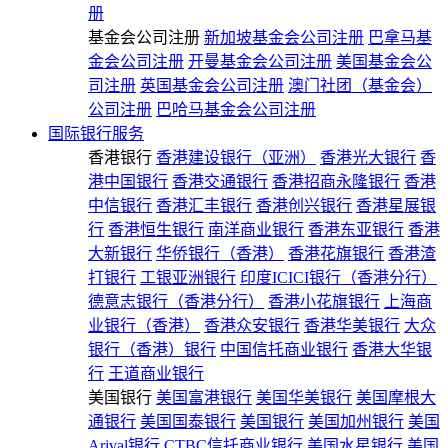
册
基金会公司注册
新加坡基金会公司注册
巴拿马基
金会公司注册
开曼基金会公司注册
美国基金会公
司注册
英国基金会公司注册
澳门社团（基金会）
公司注册
巴哈马基金会公司注册
国际银行服务
香港银行
香港建设银行（亚洲）
香港光大银行
香
港中国银行
香港交通银行
香港招商永隆银行
香港
中信银行
香港汇丰银行
香港创兴银行
香港星展银
行
香港恒生银行
南洋商业银行
香港东亚银行
香港
大新银行
华侨银行（香港）
香港花旗银行
香港渣
打银行
工银亚洲银行
印度ICICI银行（香港分行）
德意志银行（香港分行）
香港小花旗银行
上海商
业银行（香港）
香港众安银行
香港华美银行
大众
银行（香港）银行
中国信托商业银行
香港大华银
行
王道商业银行
美国银行
美国富港银行
美国华美银行
美国摩根大
通银行
美国国泰银行
美国银行
美国加州银行
美国
Arival银行
CTBC信托商业银行
美国水星银行
美国