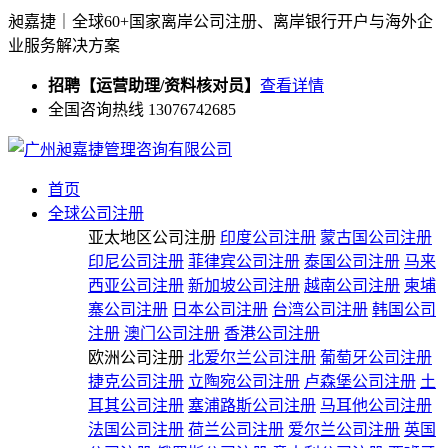
昶嘉捷｜全球60+国家离岸公司注册、离岸银行开户与海外企
业服务解决方案
招聘【运营助理/资料核对员】
查看详情
全国咨询热线 13076742685
首页
全球公司注册
亚太地区公司注册
印度公司注册
蒙古国公司注册
印尼公司注册
菲律宾公司注册
泰国公司注册
马来
西亚公司注册
新加坡公司注册
越南公司注册
柬埔
寨公司注册
日本公司注册
台湾公司注册
韩国公司
注册
澳门公司注册
香港公司注册
欧洲公司注册
北爱尔兰公司注册
葡萄牙公司注册
捷克公司注册
立陶宛公司注册
卢森堡公司注册
土
耳其公司注册
塞浦路斯公司注册
马耳他公司注册
法国公司注册
荷兰公司注册
爱尔兰公司注册
英国