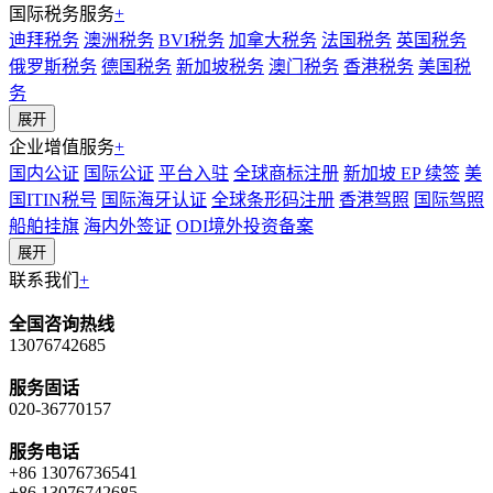
国际税务服务
+
迪拜税务
澳洲税务
BVI税务
加拿大税务
法国税务
英国税务
俄罗斯税务
德国税务
新加坡税务
澳门税务
香港税务
美国税
务
展开
企业增值服务
+
国内公证
国际公证
平台入驻
全球商标注册
新加坡 EP 续签
美
国ITIN税号
国际海牙认证
全球条形码注册
香港驾照
国际驾照
船舶挂旗
海内外签证
ODI境外投资备案
展开
联系我们
+
全国咨询热线
13076742685
服务固话
020-36770157
服务电话
+86 13076736541
+86 13076742685