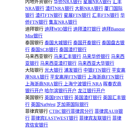
内地外资银行
华侨NRA银行
星展NRA银行
汇丰
NRA银行
渣打NRA银行
大新NRA银行
厦门国际
银行
渣打FTN银行
星展FTN银行
汇丰FTN银行
华
侨FTN银行
集友NRA银行
迪拜银行
迪拜WIO银行
迪拜渣打银行
迪拜Banque
Misr银行
泰国银行
泰国大城银行
泰国开泰银行
泰国盘古银
行
泰国SCB银行
泰国渣打银行
马来西亚银行
马来汇丰银行
马来华侨银行
马来西
亚银行
马来西亚渣打银行
马来西亚大华银行
大陆银行
光大银行
浦发银行
中银FTN银行
平安离
岸NRA银行
平安离岸FTN银行
上海浙商FTN银行
上海浙商NRA银行
上海宁波银行 NRA
晖春农商
银行开户
哈尔滨银行开户
龙江银行开户
英国银行
英国FINT银行
英国渣打银行
英国汇丰银
行
英国NatWest
芝加哥国际银行
菲律宾银行
CTBC银行菲律宾分行
菲律宾AUB银
行
菲律宾EASTWEST银行
菲律宾友联银行
菲律
宾信安银行