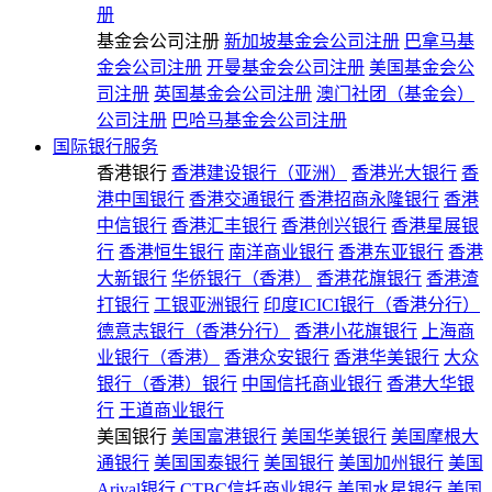
册
基金会公司注册
新加坡基金会公司注册
巴拿马基
金会公司注册
开曼基金会公司注册
美国基金会公
司注册
英国基金会公司注册
澳门社团（基金会）
公司注册
巴哈马基金会公司注册
国际银行服务
香港银行
香港建设银行（亚洲）
香港光大银行
香
港中国银行
香港交通银行
香港招商永隆银行
香港
中信银行
香港汇丰银行
香港创兴银行
香港星展银
行
香港恒生银行
南洋商业银行
香港东亚银行
香港
大新银行
华侨银行（香港）
香港花旗银行
香港渣
打银行
工银亚洲银行
印度ICICI银行（香港分行）
德意志银行（香港分行）
香港小花旗银行
上海商
业银行（香港）
香港众安银行
香港华美银行
大众
银行（香港）银行
中国信托商业银行
香港大华银
行
王道商业银行
美国银行
美国富港银行
美国华美银行
美国摩根大
通银行
美国国泰银行
美国银行
美国加州银行
美国
Arival银行
CTBC信托商业银行
美国水星银行
美国