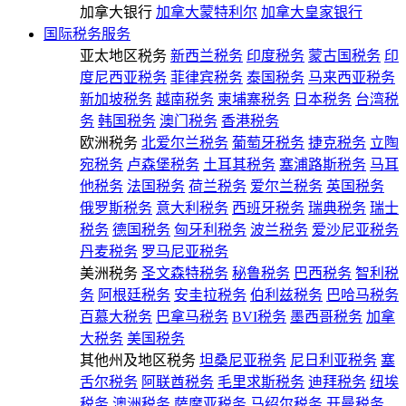
加拿大银行
加拿大蒙特利尔
加拿大皇家银行
国际税务服务
亚太地区税务
新西兰税务
印度税务
蒙古国税务
印
度尼西亚税务
菲律宾税务
泰国税务
马来西亚税务
新加坡税务
越南税务
柬埔寨税务
日本税务
台湾税
务
韩国税务
澳门税务
香港税务
欧洲税务
北爱尔兰税务
葡萄牙税务
捷克税务
立陶
宛税务
卢森堡税务
土耳其税务
塞浦路斯税务
马耳
他税务
法国税务
荷兰税务
爱尔兰税务
英国税务
俄罗斯税务
意大利税务
西班牙税务
瑞典税务
瑞士
税务
德国税务
匈牙利税务
波兰税务
爱沙尼亚税务
丹麦税务
罗马尼亚税务
美洲税务
圣文森特税务
秘鲁税务
巴西税务
智利税
务
阿根廷税务
安圭拉税务
伯利兹税务
巴哈马税务
百慕大税务
巴拿马税务
BVI税务
墨西哥税务
加拿
大税务
美国税务
其他州及地区税务
坦桑尼亚税务
尼日利亚税务
塞
舌尔税务
阿联酋税务
毛里求斯税务
迪拜税务
纽埃
税务
澳洲税务
萨摩亚税务
马绍尔税务
开曼税务