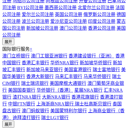
注册
马绍尔公司注册
阿根廷公司注册
开曼公司注册
巴拿马公
司注册
BVI公司注册
墨西哥公司注册
北爱尔兰公司注册
法国
公司注册
爱尔兰公司注册
英国公司注册
俄罗斯公司注册
德国
公司注册
波兰公司注册
爱沙尼亚公司注册
印度公司注册
蒙古
国公司注册
新加坡公司注册
澳门公司注册
香港公司注册
美国
公司注册
展开
国际银行服务
+
澳门立桥银行
澳门工银亚洲银行
香港建设银行（亚洲）
香港
中国银行
香港汇丰银行
华侨NRA银行
新加坡华侨银行
新加
坡汇丰银行
新加坡马来亚银行
美国富港银行
瑞士富地银行
美
国华美银行
香港大新银行
马来汇丰银行
马来华侨银行
瑞士
CIM银行
瑞士瑞讯银行
美国摩根大通银行
澳门葡萄牙商业银
行
美国国泰银行
华侨银行（香港）
星展NRA银行
汇丰NRA
银行
渣打NRA银行
大新NRA银行
香港花旗银行
香港渣打银
行
中银FTN银行
上海浙商NRA银行
瑞士杜高斯贝银行
泰国
盘古银行
澳门蚂蚁银行
美国蒙特利尔银行
上海商业银行（香
港）
迪拜渣打银行
瑞士LGT银行
展开