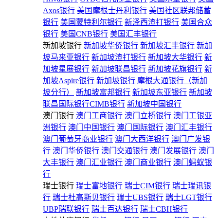
Axos银行
美国摩根士丹利银行
美国社区联邦储蓄
银行
美国蒙特利尔银行
新泽西渣打银行
美国合众
银行
美国CNB银行
美国汇丰银行
新加坡银行
新加坡华侨银行
新加坡汇丰银行
新加
坡马来亚银行
新加坡渣打银行
新加坡大华银行
新
加坡星展银行
新加坡联昌银行
新加坡花旗银行
新
加坡Aspire银行
新加坡银行
摩根大通银行（新加
坡分行）
新加坡富邦银行
新加坡东亚银行
新加坡
联昌国际银行CIMB银行
新加坡中国银行
澳门银行
澳门工商银行
澳门立桥银行
澳门工银亚
洲银行
澳门中国银行
澳门国际银行
澳门汇丰银行
澳门葡萄牙商业银行
澳门大西洋银行
澳门广发银
行
澳门华侨银行
澳门交通银行
澳门发展银行
澳门
大丰银行
澳门汇业银行
澳门商业银行
澳门蚂蚁银
行
瑞士银行
瑞士富地银行
瑞士CIM银行
瑞士瑞讯银
行
瑞士杜高斯贝银行
瑞士UBS银行
瑞士LGT银行
UBP瑞联银行
瑞士百达银行
瑞士CBH银行