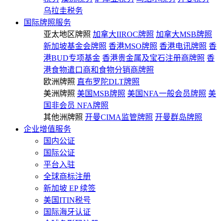
乌拉圭税务
国际牌照服务
亚太地区牌照
加拿大IIROC牌照
加拿大MSB牌照
新加坡基金会牌照
香港MSO牌照
香港电讯牌照
香
港BUD专项基金
香港贵金属及宝石注册商牌照
香
港食物遣口商和食物分销商牌照
欧洲牌照
直布罗陀DLT牌照
美洲牌照
美国MSB牌照
美国NFA一般会员牌照
美
国非会员 NFA牌照
其他洲牌照
开曼CIMA监管牌照
开曼群岛牌照
企业增值服务
国内公证
国际公证
平台入驻
全球商标注册
新加坡 EP 续签
美国ITIN税号
国际海牙认证