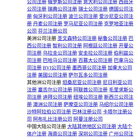
公司注册
俄罗斯公司注册
意大利公司注册
西班牙
公司注册
瑞典公司注册
瑞士公司注册
德国公司注
册
匈牙利公司注册
波兰公司注册
爱沙尼亚公司注
册
丹麦公司注册
罗马尼亚公司注册
克罗地亚注册
公司
芬兰注册公司
美洲公司注册
圣文森特公司注册
秘鲁公司注册
巴
西公司注册
智利公司注册
阿根廷公司注册
开曼公
司注册
乌拉圭公司注册
安圭拉公司注册
伯利兹公
司注册
巴哈马公司注册
百慕大公司注册
巴拿马公
司注册
BVI公司注册
墨西哥公司注册
加拿大公司
注册
美国公司注册
萨尔瓦多公司注册
其他洲公司注册
坦桑尼亚公司注册
尼日利亚公司
注册
塞舌尔公司注册
阿联酋公司注册
毛里求斯公
司注册
迪拜公司注册
纽埃公司注册
新西兰公司注
册
澳洲公司注册
萨摩亚公司注册
马绍尔公司注册
沙特阿拉伯公司注册
巴林注册公司
卡塔尔注册公
司
阿布扎比注册公司
阿曼注册公司
中国大陆公司注册
大陆其他地区公司注册
大陆个
体户注册
海南公司注册
深圳公司注册
广州公司注