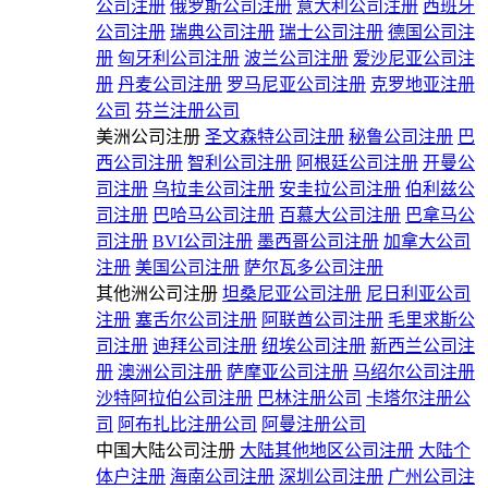
公司注册
俄罗斯公司注册
意大利公司注册
西班牙
公司注册
瑞典公司注册
瑞士公司注册
德国公司注
册
匈牙利公司注册
波兰公司注册
爱沙尼亚公司注
册
丹麦公司注册
罗马尼亚公司注册
克罗地亚注册
公司
芬兰注册公司
美洲公司注册
圣文森特公司注册
秘鲁公司注册
巴
西公司注册
智利公司注册
阿根廷公司注册
开曼公
司注册
乌拉圭公司注册
安圭拉公司注册
伯利兹公
司注册
巴哈马公司注册
百慕大公司注册
巴拿马公
司注册
BVI公司注册
墨西哥公司注册
加拿大公司
注册
美国公司注册
萨尔瓦多公司注册
其他洲公司注册
坦桑尼亚公司注册
尼日利亚公司
注册
塞舌尔公司注册
阿联酋公司注册
毛里求斯公
司注册
迪拜公司注册
纽埃公司注册
新西兰公司注
册
澳洲公司注册
萨摩亚公司注册
马绍尔公司注册
沙特阿拉伯公司注册
巴林注册公司
卡塔尔注册公
司
阿布扎比注册公司
阿曼注册公司
中国大陆公司注册
大陆其他地区公司注册
大陆个
体户注册
海南公司注册
深圳公司注册
广州公司注