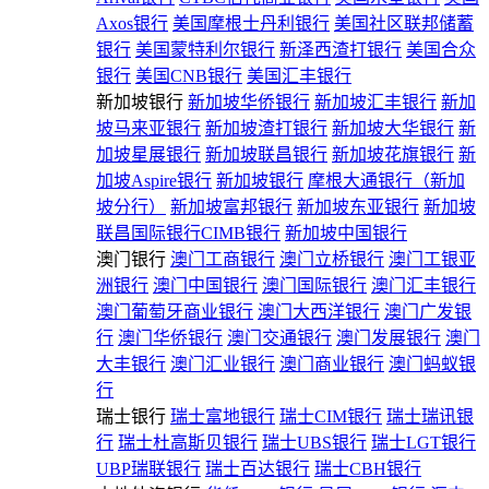
Axos银行
美国摩根士丹利银行
美国社区联邦储蓄
银行
美国蒙特利尔银行
新泽西渣打银行
美国合众
银行
美国CNB银行
美国汇丰银行
新加坡银行
新加坡华侨银行
新加坡汇丰银行
新加
坡马来亚银行
新加坡渣打银行
新加坡大华银行
新
加坡星展银行
新加坡联昌银行
新加坡花旗银行
新
加坡Aspire银行
新加坡银行
摩根大通银行（新加
坡分行）
新加坡富邦银行
新加坡东亚银行
新加坡
联昌国际银行CIMB银行
新加坡中国银行
澳门银行
澳门工商银行
澳门立桥银行
澳门工银亚
洲银行
澳门中国银行
澳门国际银行
澳门汇丰银行
澳门葡萄牙商业银行
澳门大西洋银行
澳门广发银
行
澳门华侨银行
澳门交通银行
澳门发展银行
澳门
大丰银行
澳门汇业银行
澳门商业银行
澳门蚂蚁银
行
瑞士银行
瑞士富地银行
瑞士CIM银行
瑞士瑞讯银
行
瑞士杜高斯贝银行
瑞士UBS银行
瑞士LGT银行
UBP瑞联银行
瑞士百达银行
瑞士CBH银行