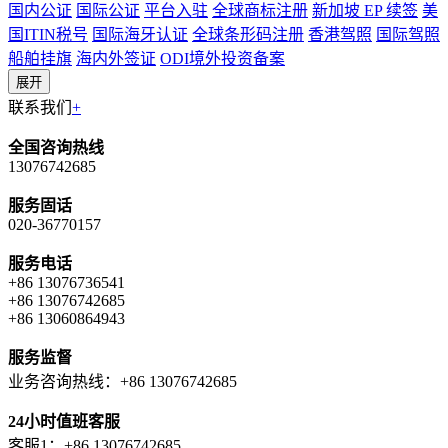
国内公证
国际公证
平台入驻
全球商标注册
新加坡 EP 续签
美
国ITIN税号
国际海牙认证
全球条形码注册
香港驾照
国际驾照
船舶挂旗
海内外签证
ODI境外投资备案
展开
联系我们
+
全国咨询热线
13076742685
服务固话
020-36770157
服务电话
+86 13076736541
+86 13076742685
+86 13060864943
服务监督
业务咨询热线：+86 13076742685
24小时值班客服
客服1：+86 13076742685