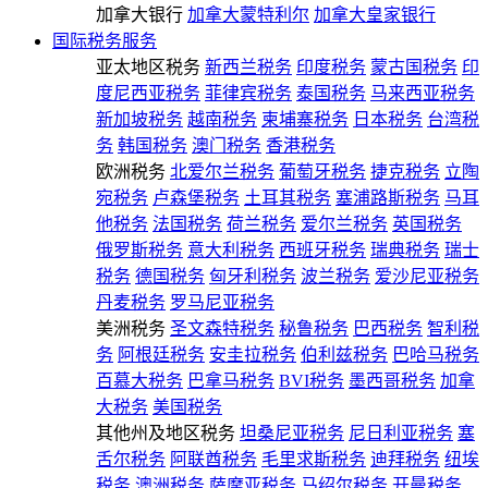
加拿大银行
加拿大蒙特利尔
加拿大皇家银行
国际税务服务
亚太地区税务
新西兰税务
印度税务
蒙古国税务
印
度尼西亚税务
菲律宾税务
泰国税务
马来西亚税务
新加坡税务
越南税务
柬埔寨税务
日本税务
台湾税
务
韩国税务
澳门税务
香港税务
欧洲税务
北爱尔兰税务
葡萄牙税务
捷克税务
立陶
宛税务
卢森堡税务
土耳其税务
塞浦路斯税务
马耳
他税务
法国税务
荷兰税务
爱尔兰税务
英国税务
俄罗斯税务
意大利税务
西班牙税务
瑞典税务
瑞士
税务
德国税务
匈牙利税务
波兰税务
爱沙尼亚税务
丹麦税务
罗马尼亚税务
美洲税务
圣文森特税务
秘鲁税务
巴西税务
智利税
务
阿根廷税务
安圭拉税务
伯利兹税务
巴哈马税务
百慕大税务
巴拿马税务
BVI税务
墨西哥税务
加拿
大税务
美国税务
其他州及地区税务
坦桑尼亚税务
尼日利亚税务
塞
舌尔税务
阿联酋税务
毛里求斯税务
迪拜税务
纽埃
税务
澳洲税务
萨摩亚税务
马绍尔税务
开曼税务