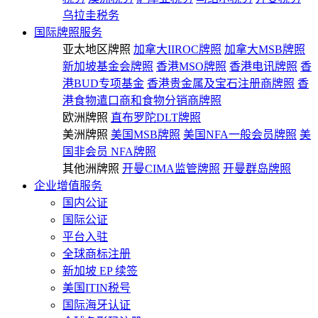
乌拉圭税务
国际牌照服务
亚太地区牌照
加拿大IIROC牌照
加拿大MSB牌照
新加坡基金会牌照
香港MSO牌照
香港电讯牌照
香
港BUD专项基金
香港贵金属及宝石注册商牌照
香
港食物遣口商和食物分销商牌照
欧洲牌照
直布罗陀DLT牌照
美洲牌照
美国MSB牌照
美国NFA一般会员牌照
美
国非会员 NFA牌照
其他洲牌照
开曼CIMA监管牌照
开曼群岛牌照
企业增值服务
国内公证
国际公证
平台入驻
全球商标注册
新加坡 EP 续签
美国ITIN税号
国际海牙认证