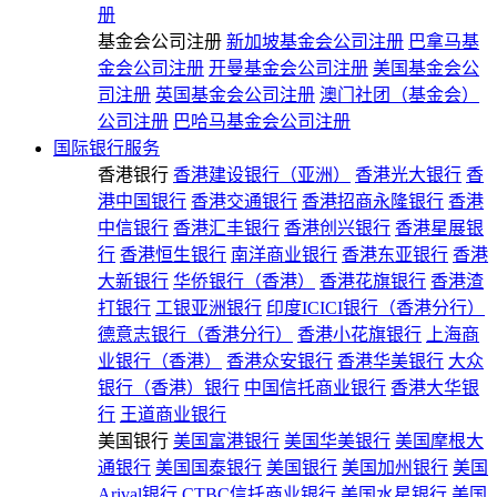
册
基金会公司注册
新加坡基金会公司注册
巴拿马基
金会公司注册
开曼基金会公司注册
美国基金会公
司注册
英国基金会公司注册
澳门社团（基金会）
公司注册
巴哈马基金会公司注册
国际银行服务
香港银行
香港建设银行（亚洲）
香港光大银行
香
港中国银行
香港交通银行
香港招商永隆银行
香港
中信银行
香港汇丰银行
香港创兴银行
香港星展银
行
香港恒生银行
南洋商业银行
香港东亚银行
香港
大新银行
华侨银行（香港）
香港花旗银行
香港渣
打银行
工银亚洲银行
印度ICICI银行（香港分行）
德意志银行（香港分行）
香港小花旗银行
上海商
业银行（香港）
香港众安银行
香港华美银行
大众
银行（香港）银行
中国信托商业银行
香港大华银
行
王道商业银行
美国银行
美国富港银行
美国华美银行
美国摩根大
通银行
美国国泰银行
美国银行
美国加州银行
美国
Arival银行
CTBC信托商业银行
美国水星银行
美国