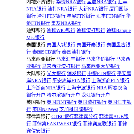
内地外资银行
华侨NRA银行
星展NRA银行
汇丰
NRA银行
渣打NRA银行
大新NRA银行
厦门国际
银行
渣打FTN银行
星展FTN银行
汇丰FTN银行
华
侨FTN银行
集友NRA银行
迪拜银行
迪拜WIO银行
迪拜渣打银行
迪拜Banque
Misr银行
泰国银行
泰国大城银行
泰国开泰银行
泰国盘古银
行
泰国SCB银行
泰国渣打银行
马来西亚银行
马来汇丰银行
马来华侨银行
马来西
亚银行
马来西亚渣打银行
马来西亚大华银行
大陆银行
光大银行
浦发银行
中银FTN银行
平安离
岸NRA银行
平安离岸FTN银行
上海浙商FTN银行
上海浙商NRA银行
上海宁波银行 NRA
晖春农商
银行开户
哈尔滨银行开户
龙江银行开户
英国银行
英国FINT银行
英国渣打银行
英国汇丰银
行
英国NatWest
芝加哥国际银行
菲律宾银行
CTBC银行菲律宾分行
菲律宾AUB银
行
菲律宾EASTWEST银行
菲律宾友联银行
菲律
宾信安银行