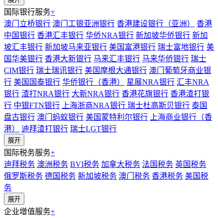
国际银行服务
+
澳门立桥银行
澳门工银亚洲银行
香港建设银行（亚洲）
香港
中国银行
香港汇丰银行
华侨NRA银行
新加坡华侨银行
新加
坡汇丰银行
新加坡马来亚银行
美国富港银行
瑞士富地银行
美
国华美银行
香港大新银行
马来汇丰银行
马来华侨银行
瑞士
CIM银行
瑞士瑞讯银行
美国摩根大通银行
澳门葡萄牙商业银
行
美国国泰银行
华侨银行（香港）
星展NRA银行
汇丰NRA
银行
渣打NRA银行
大新NRA银行
香港花旗银行
香港渣打银
行
中银FTN银行
上海浙商NRA银行
瑞士杜高斯贝银行
泰国
盘古银行
澳门蚂蚁银行
美国蒙特利尔银行
上海商业银行（香
港）
迪拜渣打银行
瑞士LGT银行
展开
国际税务服务
+
迪拜税务
澳洲税务
BVI税务
加拿大税务
法国税务
英国税务
俄罗斯税务
德国税务
新加坡税务
澳门税务
香港税务
美国税
务
展开
企业增值服务
+