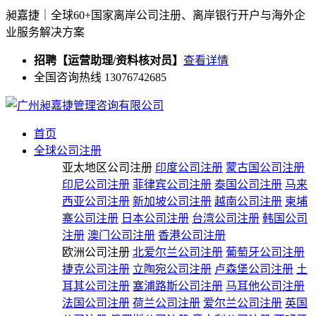
昶嘉捷｜全球60+国家离岸公司注册、离岸银行开户与海外企
业服务解决方案
招聘【运营助理/资料核对员】
查看详情
全国咨询热线 13076742685
首页
全球公司注册
亚太地区公司注册
印度公司注册
蒙古国公司注册
印尼公司注册
菲律宾公司注册
泰国公司注册
马来
西亚公司注册
新加坡公司注册
越南公司注册
柬埔
寨公司注册
日本公司注册
台湾公司注册
韩国公司
注册
澳门公司注册
香港公司注册
欧洲公司注册
北爱尔兰公司注册
葡萄牙公司注册
捷克公司注册
立陶宛公司注册
卢森堡公司注册
土
耳其公司注册
塞浦路斯公司注册
马耳他公司注册
法国公司注册
荷兰公司注册
爱尔兰公司注册
英国