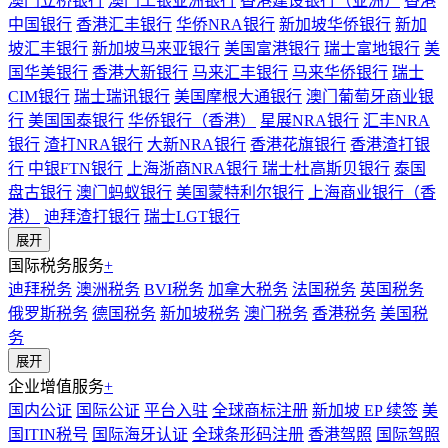
澳门立桥银行
澳门工银亚洲银行
香港建设银行（亚洲）
香港
中国银行
香港汇丰银行
华侨NRA银行
新加坡华侨银行
新加
坡汇丰银行
新加坡马来亚银行
美国富港银行
瑞士富地银行
美
国华美银行
香港大新银行
马来汇丰银行
马来华侨银行
瑞士
CIM银行
瑞士瑞讯银行
美国摩根大通银行
澳门葡萄牙商业银
行
美国国泰银行
华侨银行（香港）
星展NRA银行
汇丰NRA
银行
渣打NRA银行
大新NRA银行
香港花旗银行
香港渣打银
行
中银FTN银行
上海浙商NRA银行
瑞士杜高斯贝银行
泰国
盘古银行
澳门蚂蚁银行
美国蒙特利尔银行
上海商业银行（香
港）
迪拜渣打银行
瑞士LGT银行
展开
国际税务服务
+
迪拜税务
澳洲税务
BVI税务
加拿大税务
法国税务
英国税务
俄罗斯税务
德国税务
新加坡税务
澳门税务
香港税务
美国税
务
展开
企业增值服务
+
国内公证
国际公证
平台入驻
全球商标注册
新加坡 EP 续签
美
国ITIN税号
国际海牙认证
全球条形码注册
香港驾照
国际驾照