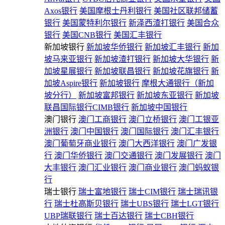
Axos银行
美国摩根士丹利银行
美国社区联邦储蓄
银行
美国蒙特利尔银行
新泽西渣打银行
美国合众
银行
美国CNB银行
美国汇丰银行
新加坡银行
新加坡华侨银行
新加坡汇丰银行
新加
坡马来亚银行
新加坡渣打银行
新加坡大华银行
新
加坡星展银行
新加坡联昌银行
新加坡花旗银行
新
加坡Aspire银行
新加坡银行
摩根大通银行（新加
坡分行）
新加坡富邦银行
新加坡东亚银行
新加坡
联昌国际银行CIMB银行
新加坡中国银行
澳门银行
澳门工商银行
澳门立桥银行
澳门工银亚
洲银行
澳门中国银行
澳门国际银行
澳门汇丰银行
澳门葡萄牙商业银行
澳门大西洋银行
澳门广发银
行
澳门华侨银行
澳门交通银行
澳门发展银行
澳门
大丰银行
澳门汇业银行
澳门商业银行
澳门蚂蚁银
行
瑞士银行
瑞士富地银行
瑞士CIM银行
瑞士瑞讯银
行
瑞士杜高斯贝银行
瑞士UBS银行
瑞士LGT银行
UBP瑞联银行
瑞士百达银行
瑞士CBH银行