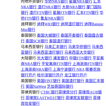
内地外资银行
华侨NRA银行
星展NRA银行
汇丰
NRA银行
渣打NRA银行
大新NRA银行
厦门国际
银行
渣打FTN银行
星展FTN银行
汇丰FTN银行
华
侨FTN银行
集友NRA银行
迪拜银行
迪拜WIO银行
迪拜渣打银行
迪拜Banque
Misr银行
泰国银行
泰国大城银行
泰国开泰银行
泰国盘古银
行
泰国SCB银行
泰国渣打银行
马来西亚银行
马来汇丰银行
马来华侨银行
马来西
亚银行
马来西亚渣打银行
马来西亚大华银行
大陆银行
光大银行
浦发银行
中银FTN银行
平安离
岸NRA银行
平安离岸FTN银行
上海浙商FTN银行
上海浙商NRA银行
上海宁波银行 NRA
晖春农商
银行开户
哈尔滨银行开户
龙江银行开户
英国银行
英国FINT银行
英国渣打银行
英国汇丰银
行
英国NatWest
芝加哥国际银行
菲律宾银行
CTBC银行菲律宾分行
菲律宾AUB银
行
菲律宾EASTWEST银行
菲律宾友联银行
菲律
宾信安银行