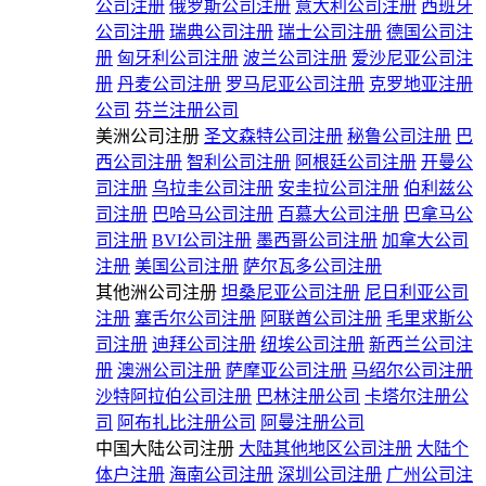
公司注册
俄罗斯公司注册
意大利公司注册
西班牙
公司注册
瑞典公司注册
瑞士公司注册
德国公司注
册
匈牙利公司注册
波兰公司注册
爱沙尼亚公司注
册
丹麦公司注册
罗马尼亚公司注册
克罗地亚注册
公司
芬兰注册公司
美洲公司注册
圣文森特公司注册
秘鲁公司注册
巴
西公司注册
智利公司注册
阿根廷公司注册
开曼公
司注册
乌拉圭公司注册
安圭拉公司注册
伯利兹公
司注册
巴哈马公司注册
百慕大公司注册
巴拿马公
司注册
BVI公司注册
墨西哥公司注册
加拿大公司
注册
美国公司注册
萨尔瓦多公司注册
其他洲公司注册
坦桑尼亚公司注册
尼日利亚公司
注册
塞舌尔公司注册
阿联酋公司注册
毛里求斯公
司注册
迪拜公司注册
纽埃公司注册
新西兰公司注
册
澳洲公司注册
萨摩亚公司注册
马绍尔公司注册
沙特阿拉伯公司注册
巴林注册公司
卡塔尔注册公
司
阿布扎比注册公司
阿曼注册公司
中国大陆公司注册
大陆其他地区公司注册
大陆个
体户注册
海南公司注册
深圳公司注册
广州公司注