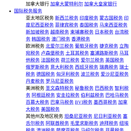
加拿大银行
加拿大蒙特利尔
加拿大皇家银行
国际税务服务
亚太地区税务
新西兰税务
印度税务
蒙古国税务
印
度尼西亚税务
菲律宾税务
泰国税务
马来西亚税务
新加坡税务
越南税务
柬埔寨税务
日本税务
台湾税
务
韩国税务
澳门税务
香港税务
欧洲税务
北爱尔兰税务
葡萄牙税务
捷克税务
立陶
宛税务
卢森堡税务
土耳其税务
塞浦路斯税务
马耳
他税务
法国税务
荷兰税务
爱尔兰税务
英国税务
俄罗斯税务
意大利税务
西班牙税务
瑞典税务
瑞士
税务
德国税务
匈牙利税务
波兰税务
爱沙尼亚税务
丹麦税务
罗马尼亚税务
美洲税务
圣文森特税务
秘鲁税务
巴西税务
智利税
务
阿根廷税务
安圭拉税务
伯利兹税务
巴哈马税务
百慕大税务
巴拿马税务
BVI税务
墨西哥税务
加拿
大税务
美国税务
其他州及地区税务
坦桑尼亚税务
尼日利亚税务
塞
舌尔税务
阿联酋税务
毛里求斯税务
迪拜税务
纽埃
税务
澳洲税务
萨摩亚税务
马绍尔税务
开曼税务