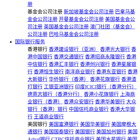
册
基金会公司注册
新加坡基金会公司注册
巴拿马基
金会公司注册
开曼基金会公司注册
美国基金会公
司注册
英国基金会公司注册
澳门社团（基金会）
公司注册
巴哈马基金会公司注册
国际银行服务
香港银行
香港建设银行（亚洲）
香港光大银行
香
港中国银行
香港交通银行
香港招商永隆银行
香港
中信银行
香港汇丰银行
香港创兴银行
香港星展银
行
香港恒生银行
南洋商业银行
香港东亚银行
香港
大新银行
华侨银行（香港）
香港花旗银行
香港渣
打银行
工银亚洲银行
印度ICICI银行（香港分行）
德意志银行（香港分行）
香港小花旗银行
上海商
业银行（香港）
香港众安银行
香港华美银行
大众
银行（香港）银行
中国信托商业银行
香港大华银
行
王道商业银行
美国银行
美国富港银行
美国华美银行
美国摩根大
通银行
美国国泰银行
美国银行
美国加州银行
美国
Arival银行
CTBC信托商业银行
美国水星银行
美国