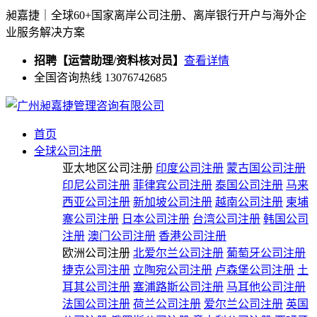
昶嘉捷｜全球60+国家离岸公司注册、离岸银行开户与海外企
业服务解决方案
招聘【运营助理/资料核对员】
查看详情
全国咨询热线 13076742685
首页
全球公司注册
亚太地区公司注册
印度公司注册
蒙古国公司注册
印尼公司注册
菲律宾公司注册
泰国公司注册
马来
西亚公司注册
新加坡公司注册
越南公司注册
柬埔
寨公司注册
日本公司注册
台湾公司注册
韩国公司
注册
澳门公司注册
香港公司注册
欧洲公司注册
北爱尔兰公司注册
葡萄牙公司注册
捷克公司注册
立陶宛公司注册
卢森堡公司注册
土
耳其公司注册
塞浦路斯公司注册
马耳他公司注册
法国公司注册
荷兰公司注册
爱尔兰公司注册
英国