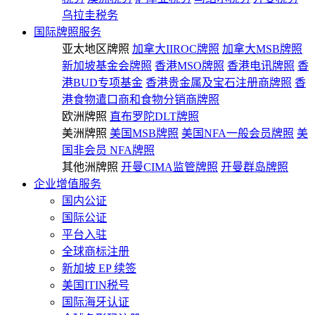
乌拉圭税务
国际牌照服务
亚太地区牌照
加拿大IIROC牌照
加拿大MSB牌照
新加坡基金会牌照
香港MSO牌照
香港电讯牌照
香
港BUD专项基金
香港贵金属及宝石注册商牌照
香
港食物遣口商和食物分销商牌照
欧洲牌照
直布罗陀DLT牌照
美洲牌照
美国MSB牌照
美国NFA一般会员牌照
美
国非会员 NFA牌照
其他洲牌照
开曼CIMA监管牌照
开曼群岛牌照
企业增值服务
国内公证
国际公证
平台入驻
全球商标注册
新加坡 EP 续签
美国ITIN税号
国际海牙认证