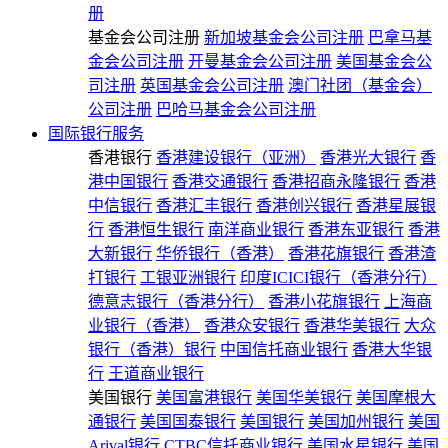
册
基金会公司注册
新加坡基金会公司注册
巴拿马基
金会公司注册
开曼基金会公司注册
美国基金会公
司注册
英国基金会公司注册
澳门社团（基金会）
公司注册
巴哈马基金会公司注册
国际银行服务
香港银行
香港建设银行（亚洲）
香港光大银行
香
港中国银行
香港交通银行
香港招商永隆银行
香港
中信银行
香港汇丰银行
香港创兴银行
香港星展银
行
香港恒生银行
南洋商业银行
香港东亚银行
香港
大新银行
华侨银行（香港）
香港花旗银行
香港渣
打银行
工银亚洲银行
印度ICICI银行（香港分行）
德意志银行（香港分行）
香港小花旗银行
上海商
业银行（香港）
香港众安银行
香港华美银行
大众
银行（香港）银行
中国信托商业银行
香港大华银
行
王道商业银行
美国银行
美国富港银行
美国华美银行
美国摩根大
通银行
美国国泰银行
美国银行
美国加州银行
美国
Arival银行
CTBC信托商业银行
美国水星银行
美国