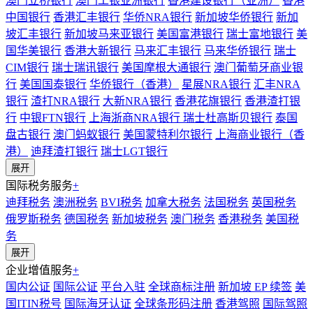
澳门立桥银行
澳门工银亚洲银行
香港建设银行（亚洲）
香港
中国银行
香港汇丰银行
华侨NRA银行
新加坡华侨银行
新加
坡汇丰银行
新加坡马来亚银行
美国富港银行
瑞士富地银行
美
国华美银行
香港大新银行
马来汇丰银行
马来华侨银行
瑞士
CIM银行
瑞士瑞讯银行
美国摩根大通银行
澳门葡萄牙商业银
行
美国国泰银行
华侨银行（香港）
星展NRA银行
汇丰NRA
银行
渣打NRA银行
大新NRA银行
香港花旗银行
香港渣打银
行
中银FTN银行
上海浙商NRA银行
瑞士杜高斯贝银行
泰国
盘古银行
澳门蚂蚁银行
美国蒙特利尔银行
上海商业银行（香
港）
迪拜渣打银行
瑞士LGT银行
展开
国际税务服务
+
迪拜税务
澳洲税务
BVI税务
加拿大税务
法国税务
英国税务
俄罗斯税务
德国税务
新加坡税务
澳门税务
香港税务
美国税
务
展开
企业增值服务
+
国内公证
国际公证
平台入驻
全球商标注册
新加坡 EP 续签
美
国ITIN税号
国际海牙认证
全球条形码注册
香港驾照
国际驾照