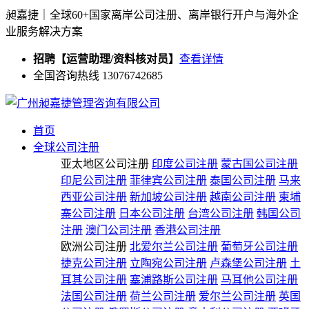
昶嘉捷｜全球60+国家离岸公司注册、离岸银行开户与海外企
业服务解决方案
招聘【运营助理/资料核对员】
查看详情
全国咨询热线 13076742685
首页
全球公司注册
亚太地区公司注册
印度公司注册
蒙古国公司注册
印尼公司注册
菲律宾公司注册
泰国公司注册
马来
西亚公司注册
新加坡公司注册
越南公司注册
柬埔
寨公司注册
日本公司注册
台湾公司注册
韩国公司
注册
澳门公司注册
香港公司注册
欧洲公司注册
北爱尔兰公司注册
葡萄牙公司注册
捷克公司注册
立陶宛公司注册
卢森堡公司注册
土
耳其公司注册
塞浦路斯公司注册
马耳他公司注册
法国公司注册
荷兰公司注册
爱尔兰公司注册
英国