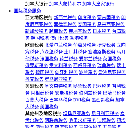
加拿大银行
加拿大蒙特利尔
加拿大皇家银行
国际税务服务
亚太地区税务
新西兰税务
印度税务
蒙古国税务
印
度尼西亚税务
菲律宾税务
泰国税务
马来西亚税务
新加坡税务
越南税务
柬埔寨税务
日本税务
台湾税
务
韩国税务
澳门税务
香港税务
欧洲税务
北爱尔兰税务
葡萄牙税务
捷克税务
立陶
宛税务
卢森堡税务
土耳其税务
塞浦路斯税务
马耳
他税务
法国税务
荷兰税务
爱尔兰税务
英国税务
俄罗斯税务
意大利税务
西班牙税务
瑞典税务
瑞士
税务
德国税务
匈牙利税务
波兰税务
爱沙尼亚税务
丹麦税务
罗马尼亚税务
美洲税务
圣文森特税务
秘鲁税务
巴西税务
智利税
务
阿根廷税务
安圭拉税务
伯利兹税务
巴哈马税务
百慕大税务
巴拿马税务
BVI税务
墨西哥税务
加拿
大税务
美国税务
其他州及地区税务
坦桑尼亚税务
尼日利亚税务
塞
舌尔税务
阿联酋税务
毛里求斯税务
迪拜税务
纽埃
税务
澳洲税务
萨摩亚税务
马绍尔税务
开曼税务