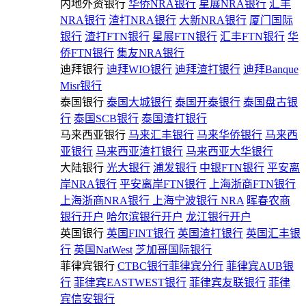
内地外资银行
华侨NRA银行
星展NRA银行
汇丰
NRA银行
渣打NRA银行
大新NRA银行
厦门国际
银行
渣打FTN银行
星展FTN银行
汇丰FTN银行
华
侨FTN银行
集友NRA银行
迪拜银行
迪拜WIO银行
迪拜渣打银行
迪拜Banque
Misr银行
泰国银行
泰国大城银行
泰国开泰银行
泰国盘古银
行
泰国SCB银行
泰国渣打银行
马来西亚银行
马来汇丰银行
马来华侨银行
马来西
亚银行
马来西亚渣打银行
马来西亚大华银行
大陆银行
光大银行
浦发银行
中银FTN银行
平安离
岸NRA银行
平安离岸FTN银行
上海浙商FTN银行
上海浙商NRA银行
上海宁波银行 NRA
晖春农商
银行开户
哈尔滨银行开户
龙江银行开户
英国银行
英国FINT银行
英国渣打银行
英国汇丰银
行
英国NatWest
芝加哥国际银行
菲律宾银行
CTBC银行菲律宾分行
菲律宾AUB银
行
菲律宾EASTWEST银行
菲律宾友联银行
菲律
宾信安银行