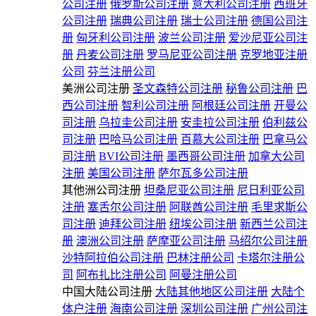
公司注册
俄罗斯公司注册
意大利公司注册
西班牙
公司注册
瑞典公司注册
瑞士公司注册
德国公司注
册
匈牙利公司注册
波兰公司注册
爱沙尼亚公司注
册
丹麦公司注册
罗马尼亚公司注册
克罗地亚注册
公司
芬兰注册公司
美洲公司注册
圣文森特公司注册
秘鲁公司注册
巴
西公司注册
智利公司注册
阿根廷公司注册
开曼公
司注册
乌拉圭公司注册
安圭拉公司注册
伯利兹公
司注册
巴哈马公司注册
百慕大公司注册
巴拿马公
司注册
BVI公司注册
墨西哥公司注册
加拿大公司
注册
美国公司注册
萨尔瓦多公司注册
其他洲公司注册
坦桑尼亚公司注册
尼日利亚公司
注册
塞舌尔公司注册
阿联酋公司注册
毛里求斯公
司注册
迪拜公司注册
纽埃公司注册
新西兰公司注
册
澳洲公司注册
萨摩亚公司注册
马绍尔公司注册
沙特阿拉伯公司注册
巴林注册公司
卡塔尔注册公
司
阿布扎比注册公司
阿曼注册公司
中国大陆公司注册
大陆其他地区公司注册
大陆个
体户注册
海南公司注册
深圳公司注册
广州公司注