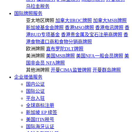
乌拉圭税务
国际牌照服务
亚太地区牌照
加拿大IIROC牌照
加拿大MSB牌照
新加坡基金会牌照
香港MSO牌照
香港电讯牌照
香
港BUD专项基金
香港贵金属及宝石注册商牌照
香
港食物遣口商和食物分销商牌照
欧洲牌照
直布罗陀DLT牌照
美洲牌照
美国MSB牌照
美国NFA一般会员牌照
美
国非会员 NFA牌照
其他洲牌照
开曼CIMA监管牌照
开曼群岛牌照
企业增值服务
国内公证
国际公证
平台入驻
全球商标注册
新加坡 EP 续签
美国ITIN税号
国际海牙认证