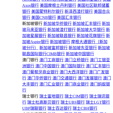
Axos银行
美国摩根士丹利银行
美国社区联邦储蓄
银行
美国蒙特利尔银行
新泽西渣打银行
美国合众
银行
美国CNB银行
美国汇丰银行
新加坡银行
新加坡华侨银行
新加坡汇丰银行
新加
坡马来亚银行
新加坡渣打银行
新加坡大华银行
新
加坡星展银行
新加坡联昌银行
新加坡花旗银行
新
加坡Aspire银行
新加坡银行
摩根大通银行（新加
坡分行）
新加坡富邦银行
新加坡东亚银行
新加坡
联昌国际银行CIMB银行
新加坡中国银行
澳门银行
澳门工商银行
澳门立桥银行
澳门工银亚
洲银行
澳门中国银行
澳门国际银行
澳门汇丰银行
澳门葡萄牙商业银行
澳门大西洋银行
澳门广发银
行
澳门华侨银行
澳门交通银行
澳门发展银行
澳门
大丰银行
澳门汇业银行
澳门商业银行
澳门蚂蚁银
行
瑞士银行
瑞士富地银行
瑞士CIM银行
瑞士瑞讯银
行
瑞士杜高斯贝银行
瑞士UBS银行
瑞士LGT银行
UBP瑞联银行
瑞士百达银行
瑞士CBH银行