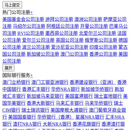
热门公司注册
+
美国基金会公司注册
迪拜公司注册
澳洲公司注册
萨摩亚公司
注册
马绍尔公司注册
阿根廷公司注册
开曼公司注册
巴拿马公
司注册
BVI公司注册
墨西哥公司注册
北爱尔兰公司注册
法国
公司注册
爱尔兰公司注册
英国公司注册
俄罗斯公司注册
德国
公司注册
波兰公司注册
爱沙尼亚公司注册
印度公司注册
蒙古
国公司注册
新加坡公司注册
澳门公司注册
香港公司注册
美国
公司注册
展开
国际银行服务
+
澳门立桥银行
澳门工银亚洲银行
香港建设银行（亚洲）
香港
中国银行
香港汇丰银行
华侨NRA银行
新加坡华侨银行
新加
坡汇丰银行
新加坡马来亚银行
美国富港银行
瑞士富地银行
美
国华美银行
香港大新银行
马来汇丰银行
马来华侨银行
瑞士
CIM银行
瑞士瑞讯银行
美国摩根大通银行
澳门葡萄牙商业银
行
美国国泰银行
华侨银行（香港）
星展NRA银行
汇丰NRA
银行
渣打NRA银行
大新NRA银行
香港花旗银行
香港渣打银