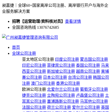
昶嘉捷｜全球60+国家离岸公司注册、离岸银行开户与海外企
业服务解决方案
招聘【运营助理/资料核对员】
查看详情
全国咨询热线 13076742685
首页
全球公司注册
亚太地区公司注册
印度公司注册
蒙古国公司注册
印尼公司注册
菲律宾公司注册
泰国公司注册
马来
西亚公司注册
新加坡公司注册
越南公司注册
柬埔
寨公司注册
日本公司注册
台湾公司注册
韩国公司
注册
澳门公司注册
香港公司注册
欧洲公司注册
北爱尔兰公司注册
葡萄牙公司注册
捷克公司注册
立陶宛公司注册
卢森堡公司注册
土
耳其公司注册
塞浦路斯公司注册
马耳他公司注册
法国公司注册
荷兰公司注册
爱尔兰公司注册
英国