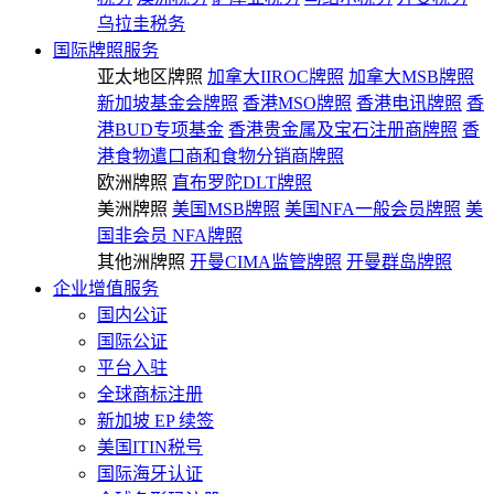
乌拉圭税务
国际牌照服务
亚太地区牌照
加拿大IIROC牌照
加拿大MSB牌照
新加坡基金会牌照
香港MSO牌照
香港电讯牌照
香
港BUD专项基金
香港贵金属及宝石注册商牌照
香
港食物遣口商和食物分销商牌照
欧洲牌照
直布罗陀DLT牌照
美洲牌照
美国MSB牌照
美国NFA一般会员牌照
美
国非会员 NFA牌照
其他洲牌照
开曼CIMA监管牌照
开曼群岛牌照
企业增值服务
国内公证
国际公证
平台入驻
全球商标注册
新加坡 EP 续签
美国ITIN税号
国际海牙认证