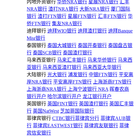
内地外资银行
华侨NRA银行
星展NRA银行
汇丰
NRA银行
渣打NRA银行
大新NRA银行
厦门国际
银行
渣打FTN银行
星展FTN银行
汇丰FTN银行
华
侨FTN银行
集友NRA银行
迪拜银行
迪拜WIO银行
迪拜渣打银行
迪拜Banque
Misr银行
泰国银行
泰国大城银行
泰国开泰银行
泰国盘古银
行
泰国SCB银行
泰国渣打银行
马来西亚银行
马来汇丰银行
马来华侨银行
马来西
亚银行
马来西亚渣打银行
马来西亚大华银行
大陆银行
光大银行
浦发银行
中银FTN银行
平安离
岸NRA银行
平安离岸FTN银行
上海浙商FTN银行
上海浙商NRA银行
上海宁波银行 NRA
晖春农商
银行开户
哈尔滨银行开户
龙江银行开户
英国银行
英国FINT银行
英国渣打银行
英国汇丰银
行
英国NatWest
芝加哥国际银行
菲律宾银行
CTBC银行菲律宾分行
菲律宾AUB银
行
菲律宾EASTWEST银行
菲律宾友联银行
菲律
宾信安银行