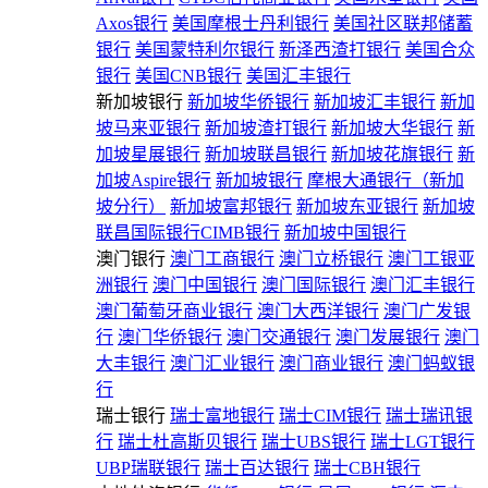
Axos银行
美国摩根士丹利银行
美国社区联邦储蓄
银行
美国蒙特利尔银行
新泽西渣打银行
美国合众
银行
美国CNB银行
美国汇丰银行
新加坡银行
新加坡华侨银行
新加坡汇丰银行
新加
坡马来亚银行
新加坡渣打银行
新加坡大华银行
新
加坡星展银行
新加坡联昌银行
新加坡花旗银行
新
加坡Aspire银行
新加坡银行
摩根大通银行（新加
坡分行）
新加坡富邦银行
新加坡东亚银行
新加坡
联昌国际银行CIMB银行
新加坡中国银行
澳门银行
澳门工商银行
澳门立桥银行
澳门工银亚
洲银行
澳门中国银行
澳门国际银行
澳门汇丰银行
澳门葡萄牙商业银行
澳门大西洋银行
澳门广发银
行
澳门华侨银行
澳门交通银行
澳门发展银行
澳门
大丰银行
澳门汇业银行
澳门商业银行
澳门蚂蚁银
行
瑞士银行
瑞士富地银行
瑞士CIM银行
瑞士瑞讯银
行
瑞士杜高斯贝银行
瑞士UBS银行
瑞士LGT银行
UBP瑞联银行
瑞士百达银行
瑞士CBH银行