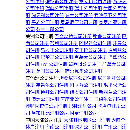
公司注册
俄罗斯公司注册
意大利公司注册
西班牙
公司注册
瑞典公司注册
瑞士公司注册
德国公司注
册
匈牙利公司注册
波兰公司注册
爱沙尼亚公司注
册
丹麦公司注册
罗马尼亚公司注册
克罗地亚注册
公司
芬兰注册公司
美洲公司注册
圣文森特公司注册
秘鲁公司注册
巴
西公司注册
智利公司注册
阿根廷公司注册
开曼公
司注册
乌拉圭公司注册
安圭拉公司注册
伯利兹公
司注册
巴哈马公司注册
百慕大公司注册
巴拿马公
司注册
BVI公司注册
墨西哥公司注册
加拿大公司
注册
美国公司注册
萨尔瓦多公司注册
其他洲公司注册
坦桑尼亚公司注册
尼日利亚公司
注册
塞舌尔公司注册
阿联酋公司注册
毛里求斯公
司注册
迪拜公司注册
纽埃公司注册
新西兰公司注
册
澳洲公司注册
萨摩亚公司注册
马绍尔公司注册
沙特阿拉伯公司注册
巴林注册公司
卡塔尔注册公
司
阿布扎比注册公司
阿曼注册公司
中国大陆公司注册
大陆其他地区公司注册
大陆个
体户注册
海南公司注册
深圳公司注册
广州公司注