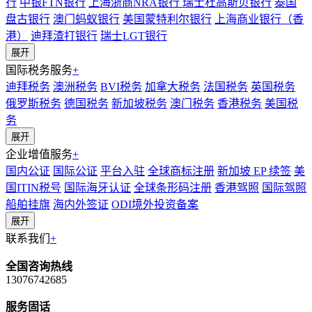
行
中银FTN银行
上海浙商NRA银行
瑞士杜高斯贝银行
泰国
盘古银行
澳门蚂蚁银行
美国蒙特利尔银行
上海商业银行（香
港）
迪拜渣打银行
瑞士LGT银行
展开
国际税务服务
+
迪拜税务
澳洲税务
BVI税务
加拿大税务
法国税务
英国税务
俄罗斯税务
德国税务
新加坡税务
澳门税务
香港税务
美国税
务
展开
企业增值服务
+
国内公证
国际公证
平台入驻
全球商标注册
新加坡 EP 续签
美
国ITIN税号
国际海牙认证
全球条形码注册
香港驾照
国际驾照
船舶挂旗
海内外签证
ODI境外投资备案
展开
联系我们
+
全国咨询热线
13076742685
服务固话