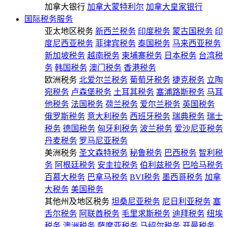
加拿大银行
加拿大蒙特利尔
加拿大皇家银行
国际税务服务
亚太地区税务
新西兰税务
印度税务
蒙古国税务
印
度尼西亚税务
菲律宾税务
泰国税务
马来西亚税务
新加坡税务
越南税务
柬埔寨税务
日本税务
台湾税
务
韩国税务
澳门税务
香港税务
欧洲税务
北爱尔兰税务
葡萄牙税务
捷克税务
立陶
宛税务
卢森堡税务
土耳其税务
塞浦路斯税务
马耳
他税务
法国税务
荷兰税务
爱尔兰税务
英国税务
俄罗斯税务
意大利税务
西班牙税务
瑞典税务
瑞士
税务
德国税务
匈牙利税务
波兰税务
爱沙尼亚税务
丹麦税务
罗马尼亚税务
美洲税务
圣文森特税务
秘鲁税务
巴西税务
智利税
务
阿根廷税务
安圭拉税务
伯利兹税务
巴哈马税务
百慕大税务
巴拿马税务
BVI税务
墨西哥税务
加拿
大税务
美国税务
其他州及地区税务
坦桑尼亚税务
尼日利亚税务
塞
舌尔税务
阿联酋税务
毛里求斯税务
迪拜税务
纽埃
税务
澳洲税务
萨摩亚税务
马绍尔税务
开曼税务