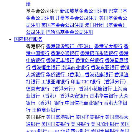
册
基金会公司注册
新加坡基金会公司注册
巴拿马基
金会公司注册
开曼基金会公司注册
美国基金会公
司注册
英国基金会公司注册
澳门社团（基金会）
公司注册
巴哈马基金会公司注册
国际银行服务
香港银行
香港建设银行（亚洲）
香港光大银行
香
港中国银行
香港交通银行
香港招商永隆银行
香港
中信银行
香港汇丰银行
香港创兴银行
香港星展银
行
香港恒生银行
南洋商业银行
香港东亚银行
香港
大新银行
华侨银行（香港）
香港花旗银行
香港渣
打银行
工银亚洲银行
印度ICICI银行（香港分行）
德意志银行（香港分行）
香港小花旗银行
上海商
业银行（香港）
香港众安银行
香港华美银行
大众
银行（香港）银行
中国信托商业银行
香港大华银
行
王道商业银行
美国银行
美国富港银行
美国华美银行
美国摩根大
通银行
美国国泰银行
美国银行
美国加州银行
美国
Arival银行
CTBC信托商业银行
美国水星银行
美国