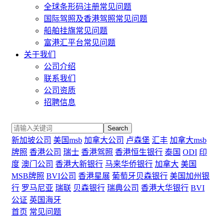
全球条形码注册常见问题
国际驾照及香港驾照常见问题
船舶挂旗常见问题
富港汇平台常见问题
关于我们
公司介绍
联系我们
公司资质
招聘信息
Search
新加坡公司
美国msb
加拿大公司
卢森堡
汇丰
加拿大msb
牌照
香港公司
瑞士
香港驾照
香港恒生银行
泰国
ODI
印
度
澳门公司
香港大新银行
马来华侨银行
加拿大
美国
MSB牌照
BVI公司
香港星展
葡萄牙贝森银行
美国加州银
行
罗马尼亚
瑞联
贝森银行
瑞典公司
香港大华银行
BVI
公证
英国海牙
首页
常见问题