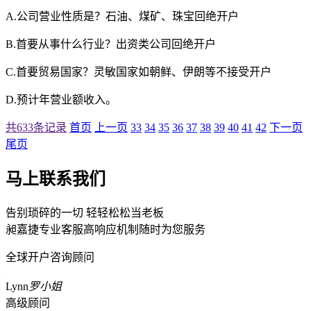
A.公司营业性质是？石油、煤矿、珠宝回绝开户
B.首要从事什么行业？出资类公司回绝开户
C.首要贸易国家？灵敏国家如朝鲜、伊朗等不接受开户
D.预计年营业额收入。
共633条记录
首页
上一页
33
34
35
36
37
38
39
40
41
42
下一页
尾页
马上联系我们
告别琐碎的一切 轻轻松松当老板
昶嘉捷专业客服高响应机制随时为您服务
全球开户咨询顾问
Lynn
罗小姐
高级顾问