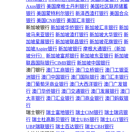
Axos银行
美国摩根士丹利银行
美国社区联邦储蓄
银行
美国蒙特利尔银行
新泽西渣打银行
美国合众
银行
美国CNB银行
美国汇丰银行
新加坡银行
新加坡华侨银行
新加坡汇丰银行
新加
坡马来亚银行
新加坡渣打银行
新加坡大华银行
新
加坡星展银行
新加坡联昌银行
新加坡花旗银行
新
加坡Aspire银行
新加坡银行
摩根大通银行（新加
坡分行）
新加坡富邦银行
新加坡东亚银行
新加坡
联昌国际银行CIMB银行
新加坡中国银行
澳门银行
澳门工商银行
澳门立桥银行
澳门工银亚
洲银行
澳门中国银行
澳门国际银行
澳门汇丰银行
澳门葡萄牙商业银行
澳门大西洋银行
澳门广发银
行
澳门华侨银行
澳门交通银行
澳门发展银行
澳门
大丰银行
澳门汇业银行
澳门商业银行
澳门蚂蚁银
行
瑞士银行
瑞士富地银行
瑞士CIM银行
瑞士瑞讯银
行
瑞士杜高斯贝银行
瑞士UBS银行
瑞士LGT银行
UBP瑞联银行
瑞士百达银行
瑞士CBH银行