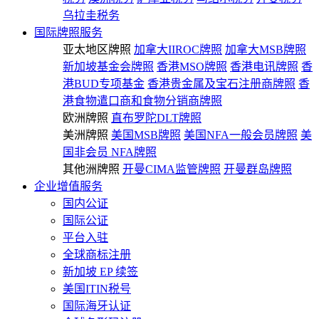
乌拉圭税务
国际牌照服务
亚太地区牌照
加拿大IIROC牌照
加拿大MSB牌照
新加坡基金会牌照
香港MSO牌照
香港电讯牌照
香
港BUD专项基金
香港贵金属及宝石注册商牌照
香
港食物遣口商和食物分销商牌照
欧洲牌照
直布罗陀DLT牌照
美洲牌照
美国MSB牌照
美国NFA一般会员牌照
美
国非会员 NFA牌照
其他洲牌照
开曼CIMA监管牌照
开曼群岛牌照
企业增值服务
国内公证
国际公证
平台入驻
全球商标注册
新加坡 EP 续签
美国ITIN税号
国际海牙认证