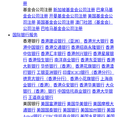
册
基金会公司注册
新加坡基金会公司注册
巴拿马基
金会公司注册
开曼基金会公司注册
美国基金会公
司注册
英国基金会公司注册
澳门社团（基金会）
公司注册
巴哈马基金会公司注册
国际银行服务
香港银行
香港建设银行（亚洲）
香港光大银行
香
港中国银行
香港交通银行
香港招商永隆银行
香港
中信银行
香港汇丰银行
香港创兴银行
香港星展银
行
香港恒生银行
南洋商业银行
香港东亚银行
香港
大新银行
华侨银行（香港）
香港花旗银行
香港渣
打银行
工银亚洲银行
印度ICICI银行（香港分行）
德意志银行（香港分行）
香港小花旗银行
上海商
业银行（香港）
香港众安银行
香港华美银行
大众
银行（香港）银行
中国信托商业银行
香港大华银
行
王道商业银行
美国银行
美国富港银行
美国华美银行
美国摩根大
通银行
美国国泰银行
美国银行
美国加州银行
美国
Arival银行
CTBC信托商业银行
美国水星银行
美国