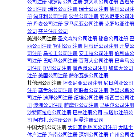
公司注册
俄罗斯公司注册
意大利公司注册
西班牙
公司注册
瑞典公司注册
瑞士公司注册
德国公司注
册
匈牙利公司注册
波兰公司注册
爱沙尼亚公司注
册
丹麦公司注册
罗马尼亚公司注册
克罗地亚注册
公司
芬兰注册公司
美洲公司注册
圣文森特公司注册
秘鲁公司注册
巴
西公司注册
智利公司注册
阿根廷公司注册
开曼公
司注册
乌拉圭公司注册
安圭拉公司注册
伯利兹公
司注册
巴哈马公司注册
百慕大公司注册
巴拿马公
司注册
BVI公司注册
墨西哥公司注册
加拿大公司
注册
美国公司注册
萨尔瓦多公司注册
其他洲公司注册
坦桑尼亚公司注册
尼日利亚公司
注册
塞舌尔公司注册
阿联酋公司注册
毛里求斯公
司注册
迪拜公司注册
纽埃公司注册
新西兰公司注
册
澳洲公司注册
萨摩亚公司注册
马绍尔公司注册
沙特阿拉伯公司注册
巴林注册公司
卡塔尔注册公
司
阿布扎比注册公司
阿曼注册公司
中国大陆公司注册
大陆其他地区公司注册
大陆个
体户注册
海南公司注册
深圳公司注册
广州公司注