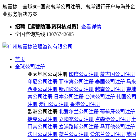
昶嘉捷｜全球60+国家离岸公司注册、离岸银行开户与海外企
业服务解决方案
招聘【运营助理/资料核对员】
查看详情
全国咨询热线 13076742685
首页
全球公司注册
亚太地区公司注册
印度公司注册
蒙古国公司注册
印尼公司注册
菲律宾公司注册
泰国公司注册
马来
西亚公司注册
新加坡公司注册
越南公司注册
柬埔
寨公司注册
日本公司注册
台湾公司注册
韩国公司
注册
澳门公司注册
香港公司注册
欧洲公司注册
北爱尔兰公司注册
葡萄牙公司注册
捷克公司注册
立陶宛公司注册
卢森堡公司注册
土
耳其公司注册
塞浦路斯公司注册
马耳他公司注册
法国公司注册
荷兰公司注册
爱尔兰公司注册
英国