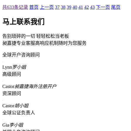
共633条记录
首页
上一页
37
38
39
40
41
42
43
下一页
尾页
马上联系我们
告别琐碎的一切 轻轻松松当老板
昶嘉捷专业客服高响应机制随时为您服务
全球开户咨询顾问
Lynn
罗小姐
高级顾问
Castor
昶嘉捷海外注册开户
资深顾问
Castor
胡小姐
全球公证负责人
Gia
李小姐