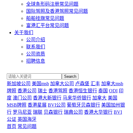
全球条形码注册常见问题
国际驾照及香港驾照常见问题
船舶挂旗常见问题
富港汇平台常见问题
关于我们
公司介绍
联系我们
公司资质
招聘信息
Search
新加坡公司
美国msb
加拿大公司
卢森堡
汇丰
加拿大msb
牌照
香港公司
瑞士
香港驾照
香港恒生银行
泰国
ODI
印
度
澳门公司
香港大新银行
马来华侨银行
加拿大
美国
MSB牌照
香港星展
BVI公司
葡萄牙贝森银行
美国加州银
行
罗马尼亚
瑞联
贝森银行
瑞典公司
香港大华银行
BVI
公证
英国海牙
首页
常见问题