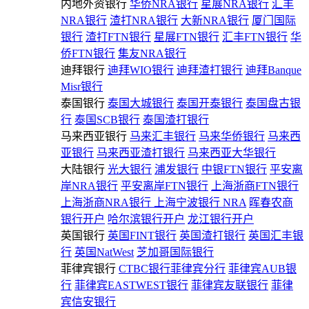
内地外资银行
华侨NRA银行
星展NRA银行
汇丰
NRA银行
渣打NRA银行
大新NRA银行
厦门国际
银行
渣打FTN银行
星展FTN银行
汇丰FTN银行
华
侨FTN银行
集友NRA银行
迪拜银行
迪拜WIO银行
迪拜渣打银行
迪拜Banque
Misr银行
泰国银行
泰国大城银行
泰国开泰银行
泰国盘古银
行
泰国SCB银行
泰国渣打银行
马来西亚银行
马来汇丰银行
马来华侨银行
马来西
亚银行
马来西亚渣打银行
马来西亚大华银行
大陆银行
光大银行
浦发银行
中银FTN银行
平安离
岸NRA银行
平安离岸FTN银行
上海浙商FTN银行
上海浙商NRA银行
上海宁波银行 NRA
晖春农商
银行开户
哈尔滨银行开户
龙江银行开户
英国银行
英国FINT银行
英国渣打银行
英国汇丰银
行
英国NatWest
芝加哥国际银行
菲律宾银行
CTBC银行菲律宾分行
菲律宾AUB银
行
菲律宾EASTWEST银行
菲律宾友联银行
菲律
宾信安银行