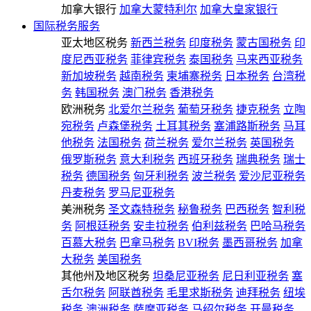
加拿大银行
加拿大蒙特利尔
加拿大皇家银行
国际税务服务
亚太地区税务
新西兰税务
印度税务
蒙古国税务
印
度尼西亚税务
菲律宾税务
泰国税务
马来西亚税务
新加坡税务
越南税务
柬埔寨税务
日本税务
台湾税
务
韩国税务
澳门税务
香港税务
欧洲税务
北爱尔兰税务
葡萄牙税务
捷克税务
立陶
宛税务
卢森堡税务
土耳其税务
塞浦路斯税务
马耳
他税务
法国税务
荷兰税务
爱尔兰税务
英国税务
俄罗斯税务
意大利税务
西班牙税务
瑞典税务
瑞士
税务
德国税务
匈牙利税务
波兰税务
爱沙尼亚税务
丹麦税务
罗马尼亚税务
美洲税务
圣文森特税务
秘鲁税务
巴西税务
智利税
务
阿根廷税务
安圭拉税务
伯利兹税务
巴哈马税务
百慕大税务
巴拿马税务
BVI税务
墨西哥税务
加拿
大税务
美国税务
其他州及地区税务
坦桑尼亚税务
尼日利亚税务
塞
舌尔税务
阿联酋税务
毛里求斯税务
迪拜税务
纽埃
税务
澳洲税务
萨摩亚税务
马绍尔税务
开曼税务