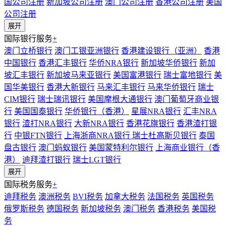
国公司注册
新加坡公司注册
澳门公司注册
香港公司注册
美国
公司注册
展开
国际银行服务
+
澳门立桥银行
澳门工银亚洲银行
香港建设银行（亚洲）
香港
中国银行
香港汇丰银行
华侨NRA银行
新加坡华侨银行
新加
坡汇丰银行
新加坡马来亚银行
美国富港银行
瑞士富地银行
美
国华美银行
香港大新银行
马来汇丰银行
马来华侨银行
瑞士
CIM银行
瑞士瑞讯银行
美国摩根大通银行
澳门葡萄牙商业银
行
美国国泰银行
华侨银行（香港）
星展NRA银行
汇丰NRA
银行
渣打NRA银行
大新NRA银行
香港花旗银行
香港渣打银
行
中银FTN银行
上海浙商NRA银行
瑞士杜高斯贝银行
泰国
盘古银行
澳门蚂蚁银行
美国蒙特利尔银行
上海商业银行（香
港）
迪拜渣打银行
瑞士LGT银行
展开
国际税务服务
+
迪拜税务
澳洲税务
BVI税务
加拿大税务
法国税务
英国税务
俄罗斯税务
德国税务
新加坡税务
澳门税务
香港税务
美国税
务