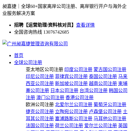
昶嘉捷｜全球60+国家离岸公司注册、离岸银行开户与海外企
业服务解决方案
招聘【运营助理/资料核对员】
查看详情
全国咨询热线 13076742685
首页
全球公司注册
亚太地区公司注册
印度公司注册
蒙古国公司注册
印尼公司注册
菲律宾公司注册
泰国公司注册
马来
西亚公司注册
新加坡公司注册
越南公司注册
柬埔
寨公司注册
日本公司注册
台湾公司注册
韩国公司
注册
澳门公司注册
香港公司注册
欧洲公司注册
北爱尔兰公司注册
葡萄牙公司注册
捷克公司注册
立陶宛公司注册
卢森堡公司注册
土
耳其公司注册
塞浦路斯公司注册
马耳他公司注册
法国公司注册
荷兰公司注册
爱尔兰公司注册
英国