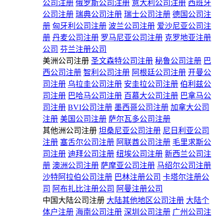
公司注册
俄罗斯公司注册
意大利公司注册
西班牙
公司注册
瑞典公司注册
瑞士公司注册
德国公司注
册
匈牙利公司注册
波兰公司注册
爱沙尼亚公司注
册
丹麦公司注册
罗马尼亚公司注册
克罗地亚注册
公司
芬兰注册公司
美洲公司注册
圣文森特公司注册
秘鲁公司注册
巴
西公司注册
智利公司注册
阿根廷公司注册
开曼公
司注册
乌拉圭公司注册
安圭拉公司注册
伯利兹公
司注册
巴哈马公司注册
百慕大公司注册
巴拿马公
司注册
BVI公司注册
墨西哥公司注册
加拿大公司
注册
美国公司注册
萨尔瓦多公司注册
其他洲公司注册
坦桑尼亚公司注册
尼日利亚公司
注册
塞舌尔公司注册
阿联酋公司注册
毛里求斯公
司注册
迪拜公司注册
纽埃公司注册
新西兰公司注
册
澳洲公司注册
萨摩亚公司注册
马绍尔公司注册
沙特阿拉伯公司注册
巴林注册公司
卡塔尔注册公
司
阿布扎比注册公司
阿曼注册公司
中国大陆公司注册
大陆其他地区公司注册
大陆个
体户注册
海南公司注册
深圳公司注册
广州公司注