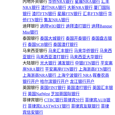
内地外资银行
华侨NRA银行
星展NRA银行
汇丰
NRA银行
渣打NRA银行
大新NRA银行
厦门国际
银行
渣打FTN银行
星展FTN银行
汇丰FTN银行
华
侨FTN银行
集友NRA银行
迪拜银行
迪拜WIO银行
迪拜渣打银行
迪拜Banque
Misr银行
泰国银行
泰国大城银行
泰国开泰银行
泰国盘古银
行
泰国SCB银行
泰国渣打银行
马来西亚银行
马来汇丰银行
马来华侨银行
马来西
亚银行
马来西亚渣打银行
马来西亚大华银行
大陆银行
光大银行
浦发银行
中银FTN银行
平安离
岸NRA银行
平安离岸FTN银行
上海浙商FTN银行
上海浙商NRA银行
上海宁波银行 NRA
晖春农商
银行开户
哈尔滨银行开户
龙江银行开户
英国银行
英国FINT银行
英国渣打银行
英国汇丰银
行
英国NatWest
芝加哥国际银行
菲律宾银行
CTBC银行菲律宾分行
菲律宾AUB银
行
菲律宾EASTWEST银行
菲律宾友联银行
菲律
宾信安银行