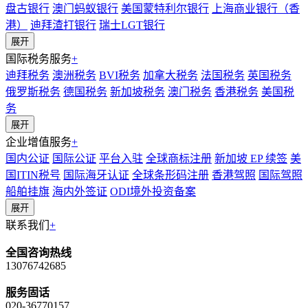
盘古银行
澳门蚂蚁银行
美国蒙特利尔银行
上海商业银行（香
港）
迪拜渣打银行
瑞士LGT银行
展开
国际税务服务
+
迪拜税务
澳洲税务
BVI税务
加拿大税务
法国税务
英国税务
俄罗斯税务
德国税务
新加坡税务
澳门税务
香港税务
美国税
务
展开
企业增值服务
+
国内公证
国际公证
平台入驻
全球商标注册
新加坡 EP 续签
美
国ITIN税号
国际海牙认证
全球条形码注册
香港驾照
国际驾照
船舶挂旗
海内外签证
ODI境外投资备案
展开
联系我们
+
全国咨询热线
13076742685
服务固话
020-36770157