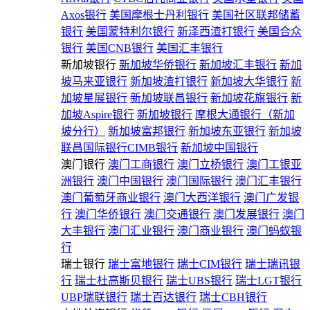
Axos银行
美国摩根士丹利银行
美国社区联邦储蓄
银行
美国蒙特利尔银行
新泽西渣打银行
美国合众
银行
美国CNB银行
美国汇丰银行
新加坡银行
新加坡华侨银行
新加坡汇丰银行
新加
坡马来亚银行
新加坡渣打银行
新加坡大华银行
新
加坡星展银行
新加坡联昌银行
新加坡花旗银行
新
加坡Aspire银行
新加坡银行
摩根大通银行（新加
坡分行）
新加坡富邦银行
新加坡东亚银行
新加坡
联昌国际银行CIMB银行
新加坡中国银行
澳门银行
澳门工商银行
澳门立桥银行
澳门工银亚
洲银行
澳门中国银行
澳门国际银行
澳门汇丰银行
澳门葡萄牙商业银行
澳门大西洋银行
澳门广发银
行
澳门华侨银行
澳门交通银行
澳门发展银行
澳门
大丰银行
澳门汇业银行
澳门商业银行
澳门蚂蚁银
行
瑞士银行
瑞士富地银行
瑞士CIM银行
瑞士瑞讯银
行
瑞士杜高斯贝银行
瑞士UBS银行
瑞士LGT银行
UBP瑞联银行
瑞士百达银行
瑞士CBH银行