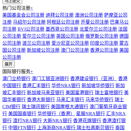
热门公司注册
+
美国基金会公司注册
迪拜公司注册
澳洲公司注册
萨摩亚公司
注册
马绍尔公司注册
阿根廷公司注册
开曼公司注册
巴拿马公
司注册
BVI公司注册
墨西哥公司注册
北爱尔兰公司注册
法国
公司注册
爱尔兰公司注册
英国公司注册
俄罗斯公司注册
德国
公司注册
波兰公司注册
爱沙尼亚公司注册
印度公司注册
蒙古
国公司注册
新加坡公司注册
澳门公司注册
香港公司注册
美国
公司注册
展开
国际银行服务
+
澳门立桥银行
澳门工银亚洲银行
香港建设银行（亚洲）
香港
中国银行
香港汇丰银行
华侨NRA银行
新加坡华侨银行
新加
坡汇丰银行
新加坡马来亚银行
美国富港银行
瑞士富地银行
美
国华美银行
香港大新银行
马来汇丰银行
马来华侨银行
瑞士
CIM银行
瑞士瑞讯银行
美国摩根大通银行
澳门葡萄牙商业银
行
美国国泰银行
华侨银行（香港）
星展NRA银行
汇丰NRA
银行
渣打NRA银行
大新NRA银行
香港花旗银行
香港渣打银
行
中银FTN银行
上海浙商NRA银行
瑞士杜高斯贝银行
泰国