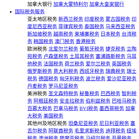
加拿大银行
加拿大蒙特利尔
加拿大皇家银行
国际税务服务
亚太地区税务
新西兰税务
印度税务
蒙古国税务
印
度尼西亚税务
菲律宾税务
泰国税务
马来西亚税务
新加坡税务
越南税务
柬埔寨税务
日本税务
台湾税
务
韩国税务
澳门税务
香港税务
欧洲税务
北爱尔兰税务
葡萄牙税务
捷克税务
立陶
宛税务
卢森堡税务
土耳其税务
塞浦路斯税务
马耳
他税务
法国税务
荷兰税务
爱尔兰税务
英国税务
俄罗斯税务
意大利税务
西班牙税务
瑞典税务
瑞士
税务
德国税务
匈牙利税务
波兰税务
爱沙尼亚税务
丹麦税务
罗马尼亚税务
美洲税务
圣文森特税务
秘鲁税务
巴西税务
智利税
务
阿根廷税务
安圭拉税务
伯利兹税务
巴哈马税务
百慕大税务
巴拿马税务
BVI税务
墨西哥税务
加拿
大税务
美国税务
其他州及地区税务
坦桑尼亚税务
尼日利亚税务
塞
舌尔税务
阿联酋税务
毛里求斯税务
迪拜税务
纽埃
税务
澳洲税务
萨摩亚税务
马绍尔税务
开曼税务