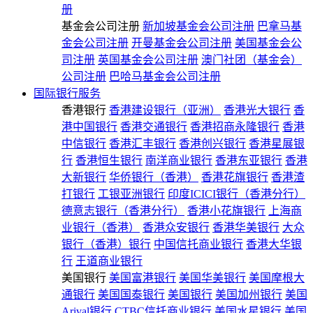
册
基金会公司注册
新加坡基金会公司注册
巴拿马基
金会公司注册
开曼基金会公司注册
美国基金会公
司注册
英国基金会公司注册
澳门社团（基金会）
公司注册
巴哈马基金会公司注册
国际银行服务
香港银行
香港建设银行（亚洲）
香港光大银行
香
港中国银行
香港交通银行
香港招商永隆银行
香港
中信银行
香港汇丰银行
香港创兴银行
香港星展银
行
香港恒生银行
南洋商业银行
香港东亚银行
香港
大新银行
华侨银行（香港）
香港花旗银行
香港渣
打银行
工银亚洲银行
印度ICICI银行（香港分行）
德意志银行（香港分行）
香港小花旗银行
上海商
业银行（香港）
香港众安银行
香港华美银行
大众
银行（香港）银行
中国信托商业银行
香港大华银
行
王道商业银行
美国银行
美国富港银行
美国华美银行
美国摩根大
通银行
美国国泰银行
美国银行
美国加州银行
美国
Arival银行
CTBC信托商业银行
美国水星银行
美国