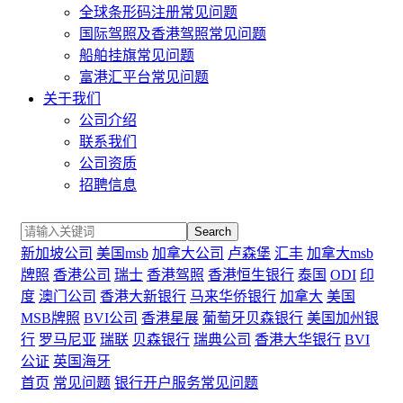
全球条形码注册常见问题
国际驾照及香港驾照常见问题
船舶挂旗常见问题
富港汇平台常见问题
关于我们
公司介绍
联系我们
公司资质
招聘信息
Search
新加坡公司
美国msb
加拿大公司
卢森堡
汇丰
加拿大msb
牌照
香港公司
瑞士
香港驾照
香港恒生银行
泰国
ODI
印
度
澳门公司
香港大新银行
马来华侨银行
加拿大
美国
MSB牌照
BVI公司
香港星展
葡萄牙贝森银行
美国加州银
行
罗马尼亚
瑞联
贝森银行
瑞典公司
香港大华银行
BVI
公证
英国海牙
首页
常见问题
银行开户服务常见问题