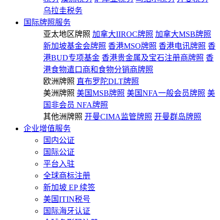
乌拉圭税务
国际牌照服务
亚太地区牌照
加拿大IIROC牌照
加拿大MSB牌照
新加坡基金会牌照
香港MSO牌照
香港电讯牌照
香
港BUD专项基金
香港贵金属及宝石注册商牌照
香
港食物遣口商和食物分销商牌照
欧洲牌照
直布罗陀DLT牌照
美洲牌照
美国MSB牌照
美国NFA一般会员牌照
美
国非会员 NFA牌照
其他洲牌照
开曼CIMA监管牌照
开曼群岛牌照
企业增值服务
国内公证
国际公证
平台入驻
全球商标注册
新加坡 EP 续签
美国ITIN税号
国际海牙认证