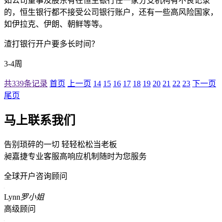
如公司董事及股东有在恒生银行任一家分支机构有不良记录
的，恒生银行都不接受公司银行账户，还有一些高风险国家，
如伊拉克、伊朗、朝鲜等等。
渣打银行开户要多长时间？
3-4周
共339条记录
首页
上一页
14
15
16
17
18
19
20
21
22
23
下一页
尾页
马上联系我们
告别琐碎的一切 轻轻松松当老板
昶嘉捷专业客服高响应机制随时为您服务
全球开户咨询顾问
Lynn
罗小姐
高级顾问